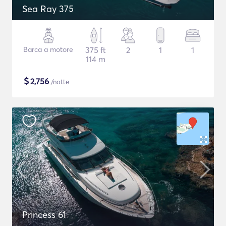
Sea Ray 375
Barca a motore
375 ft
2
1
1
114 m
$
2,756
/notte
Princess 61