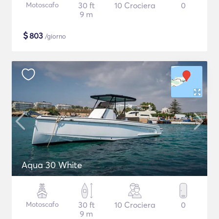
Motoscafo
30 ft
10 Crociera
0
9 m
$
803
/giorno
Aqua 30 White
Motoscafo
30 ft
10 Crociera
0
9 m