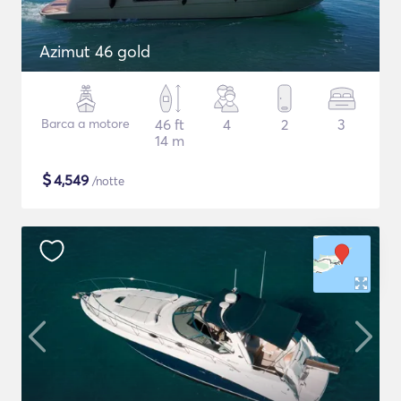
Azimut 46 gold
Barca a motore
46 ft
4
2
3
14 m
$
4,549
/notte