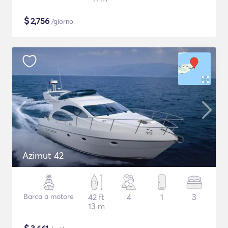
$
2,756
/giorno
Azimut 42
Barca a motore
42 ft
4
1
3
13 m