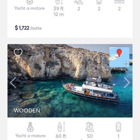
Yacht a motore
39 ft
2
2
2
12 m
$
1,722
/notte
WOODEN
Yacht a motore
60 ft
50
1