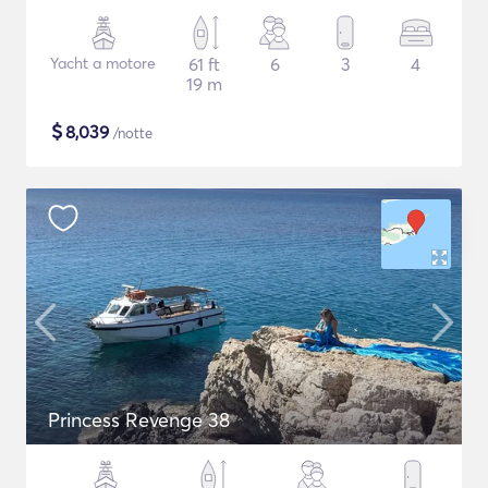
Yacht a motore
61 ft
6
3
4
19 m
$
8,039
/notte
Princess Revenge 38