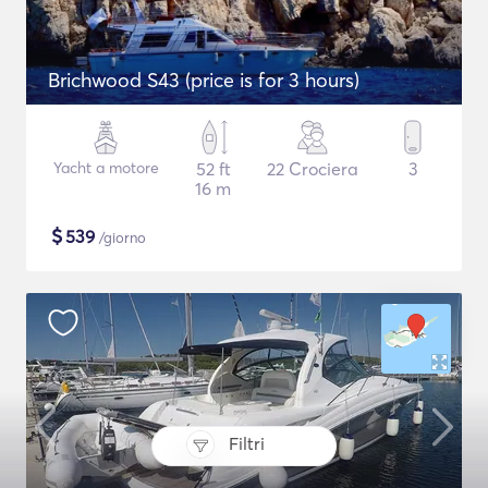
Brichwood S43 (price is for 3 hours)
Yacht a motore
52 ft
22 Crociera
3
16 m
$
539
/giorno
Filtri