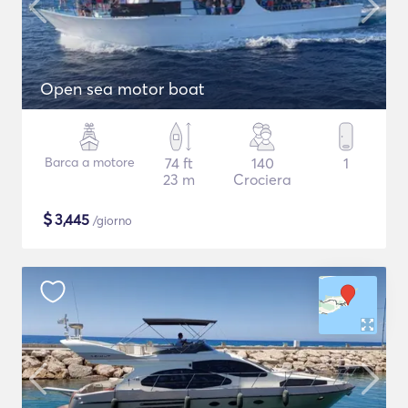
Open sea motor boat
Barca a motore
74 ft
140
1
23 m
Crociera
$
3,445
/giorno