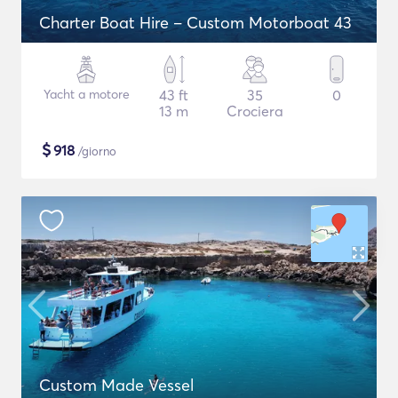
Charter Boat Hire – Custom Motorboat 43
Yacht a motore
43 ft
35
0
13 m
Crociera
$
918
/giorno
Custom Made Vessel