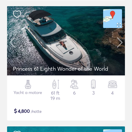
Princess 61 Eighth Wonder of the World
Yacht a motore
61 ft
6
3
4
19 m
$
4,800
/notte