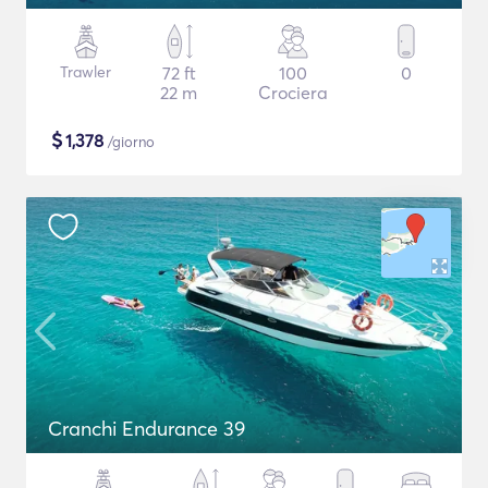
Trawler
72 ft
100
0
22 m
Crociera
$
1,378
/giorno
Cranchi Endurance 39