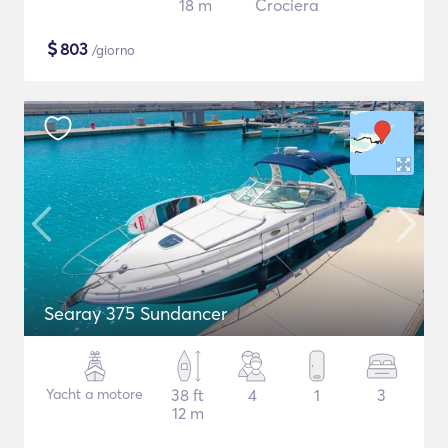
18 m
Crociera
$
803
/giorno
Searay 375 Sundancer
Yacht a motore
38 ft
4
1
3
12 m