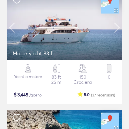
Motor yacht 83 ft
Yacht a motore
83 ft
150
0
25 m
Crociera
$
3,445
5.0
/giorno
(37
recensioni
)