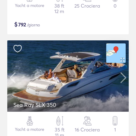
Yacht a motore
38 ft
25 Crociera
0
12 m
$
792
/giorno
Sea Ray SLX 350
Yacht a motore
35 ft
16 Crociera
1
11 m