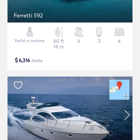
Ferretti 592
Yacht a motore
60 ft
6
3
4
18 m
$
6,316
/notte