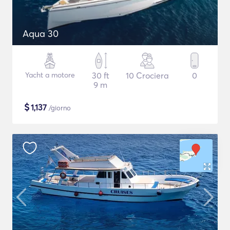
Aqua 30
Yacht a motore
30 ft
10 Crociera
0
9 m
$
1,137
/giorno