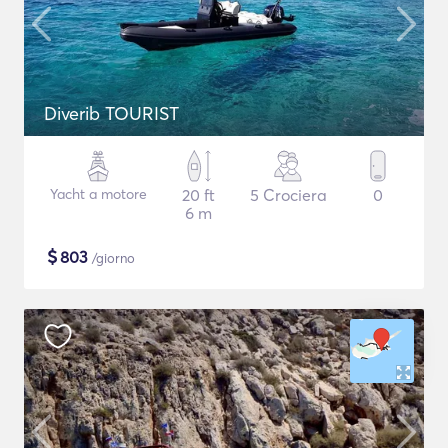
Diverib TOURIST
Yacht a motore
20 ft
5 Crociera
0
6 m
$
803
/giorno