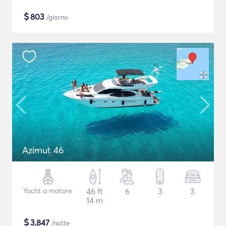
$
803
/giorno
Azimut 46
Yacht a motore
46 ft
6
3
3
14 m
$
3,847
/notte