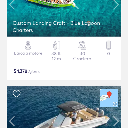
Custom Landing Craft - Blue Lagoon
Charters
Barca a motore
38 ft
30
0
12 m
Crociera
$
1,378
/giorno