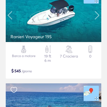
Ranieri Voyageur 19S
Barca a motore
19 ft
7 Crociera
0
6 m
$
545
/giorno