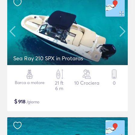
Sea Ray 210 SPX in Protaras
Barca a motore
21 ft
10 Crociera
0
6 m
$
918
/giorno