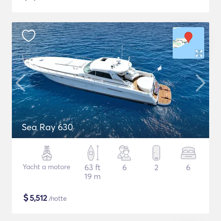
Sea Ray 630
Yacht a motore
63 ft
6
2
6
19 m
$
5,512
/notte