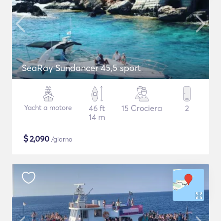
SeaRay Sundancer 45,5 sport
Yacht a motore
46 ft
15 Crociera
2
14 m
$
2,090
/giorno