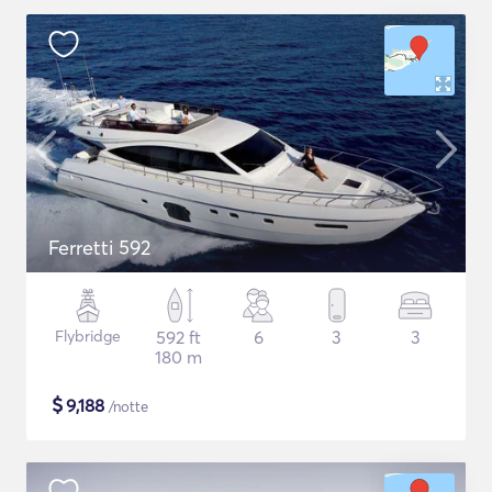
Ferretti 592
Flybridge
592 ft
6
3
3
180 m
$
9,188
/notte