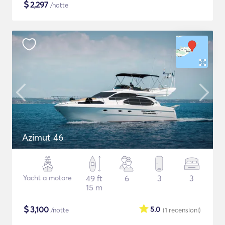
$
2,297
/notte
Azimut 46
Yacht a motore
49 ft
6
3
3
15 m
$
3,100
5.0
/notte
(1
recensioni
)