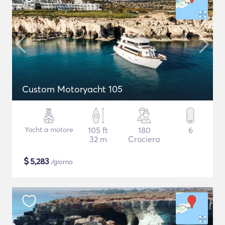
Custom Motoryacht 105
Yacht a motore
105 ft
180
6
32 m
Crociera
$
5,283
/giorno