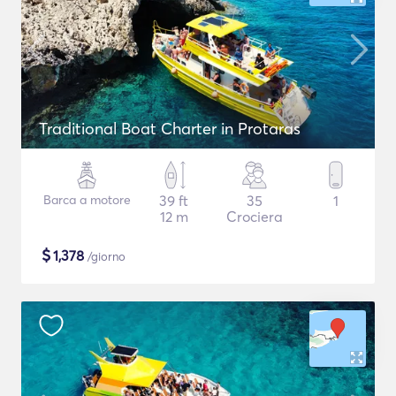
Traditional Boat Charter in Protaras
Barca a motore
39 ft
35
1
12 m
Crociera
$
1,378
/giorno