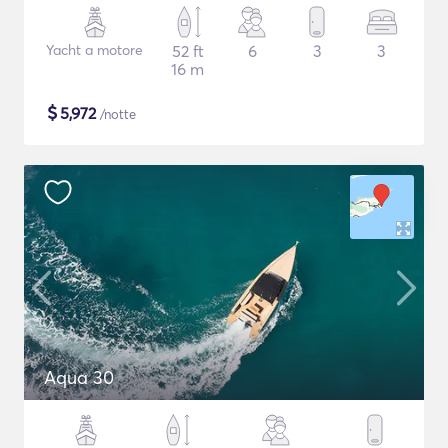
Yacht a motore
52 ft
6
3
3
16 m
$
5,972
/notte
Aqua 30