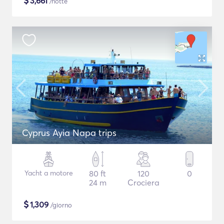
$
3,661
/notte
Cyprus Ayia Napa trips
Yacht a motore
80 ft
120
0
24 m
Crociera
$
1,309
/giorno