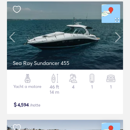
Sea Ray Sundancer 455
Yacht a motore
46 ft
4
1
1
14 m
$
4,594
/notte