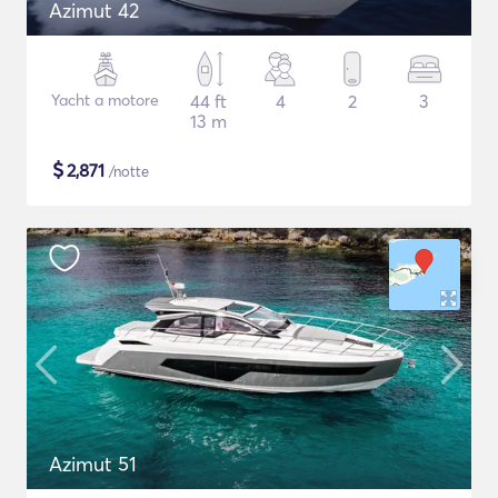
Azimut 42
Yacht a motore
44 ft
4
2
3
13 m
$
2,871
/notte
Azimut 51