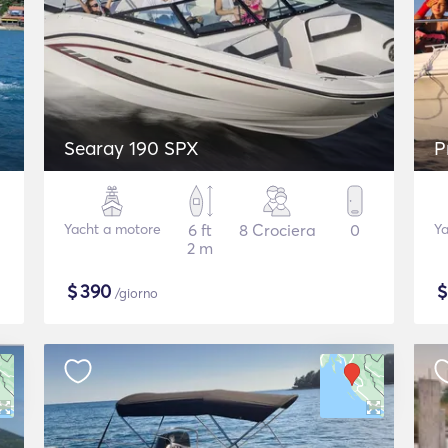
Searay 190 SPX
P
Yacht a motore
6 ft
8 Crociera
0
Ya
2 m
$
390
/giorno