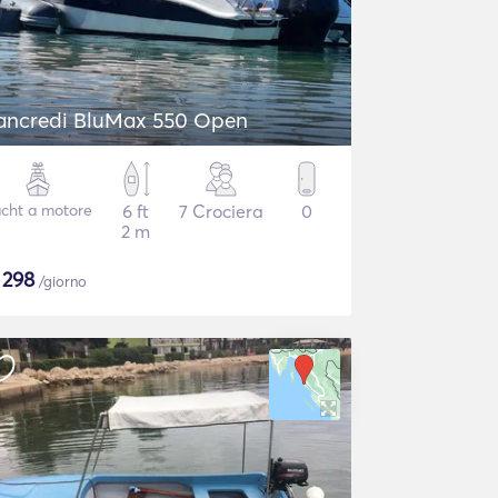
ancredi BluMax 550 Open
cht a motore
6 ft
7 Crociera
0
2 m
$
298
/giorno