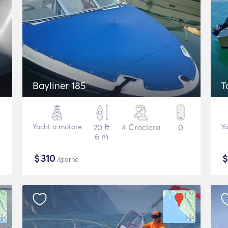
Bayliner 185
T
Yacht a motore
20 ft
4 Crociera
0
Ya
6 m
$
310
/giorno