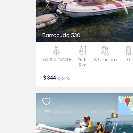
Barracuda 530
Yacht a motore
16 ft
8 Crociera
0
5 m
$
344
/giorno