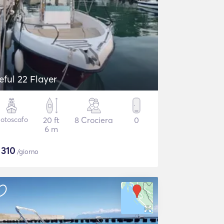
eful 22 Flayer
otoscafo
20 ft
8 Crociera
0
6 m
$
310
/giorno