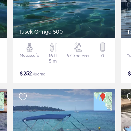
Tusek Gringo 500
T
Motoscafo
16 ft
6 Crociera
0
Ya
5 m
$
252
/giorno