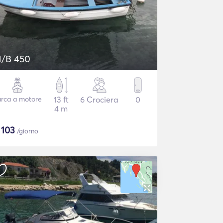
/B 450
rca a motore
13 ft
6 Crociera
0
4 m
$
103
/giorno