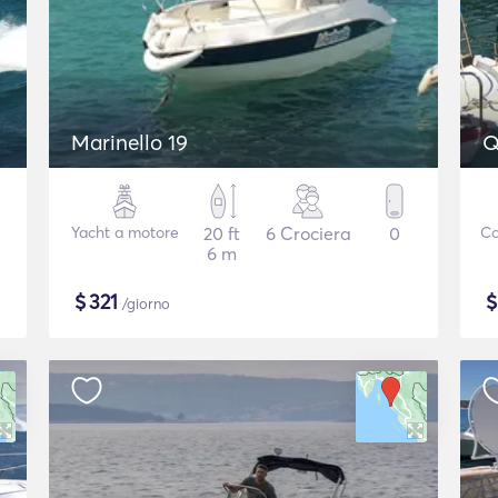
Marinello 19
Q
Yacht a motore
20 ft
6 Crociera
0
Co
6 m
$
321
/giorno