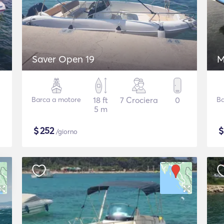
Saver Open 19
M
Barca a motore
18 ft
7 Crociera
0
Ba
5 m
$
252
/giorno