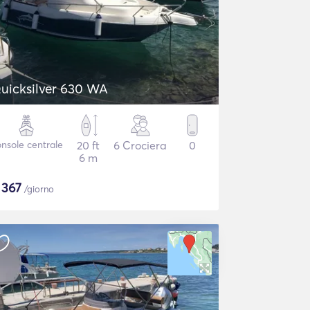
uicksilver 630 WA
nsole centrale
20 ft
6 Crociera
0
6 m
$
367
/giorno