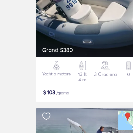
Grand S380
Yacht a motore
13 ft
3 Crociera
0
4 m
$
103
/giorno