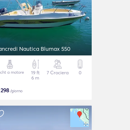
ancredi Nautica Blumax 550
cht a motore
19 ft
7 Crociera
0
6 m
$
298
/giorno