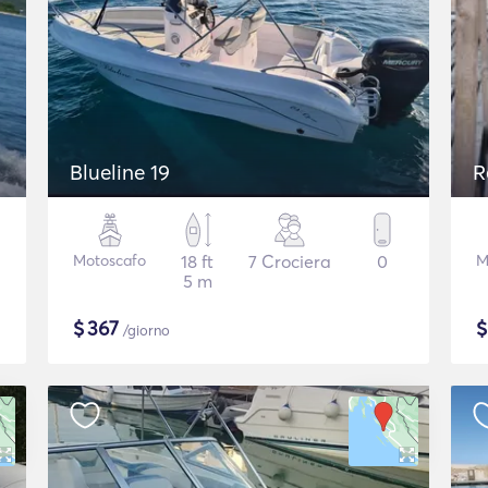
Blueline 19
R
Motoscafo
18 ft
7 Crociera
0
M
5 m
$
367
/giorno