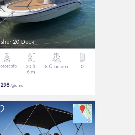
isher 20 Deck
otoscafo
20 ft
8 Crociera
0
6 m
$
298
/giorno