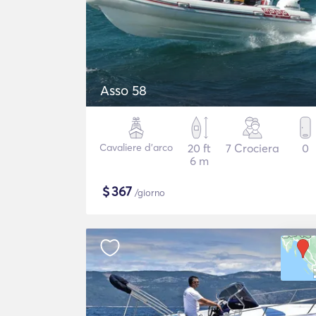
Asso 58
Cavaliere d'arco
20 ft
7 Crociera
0
6 m
$
367
/giorno