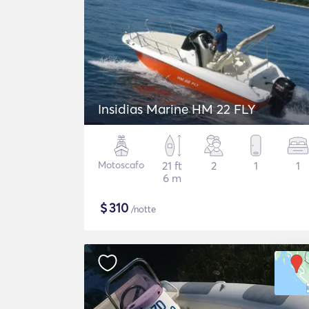
Insidias Marine HM 22 FLY
Motoscafo
21 ft
2
1
1
6 m
$
310
/notte