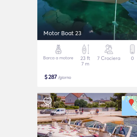
Motor Boat 23
Barca a motore
23 ft
7 Crociera
0
7 m
$
287
/giorno