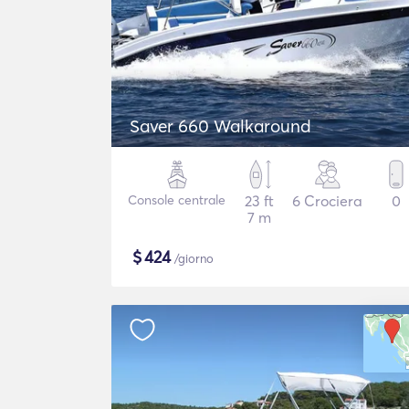
Saver 660 Walkaround
Console centrale
23 ft
6 Crociera
0
7 m
$
424
/giorno