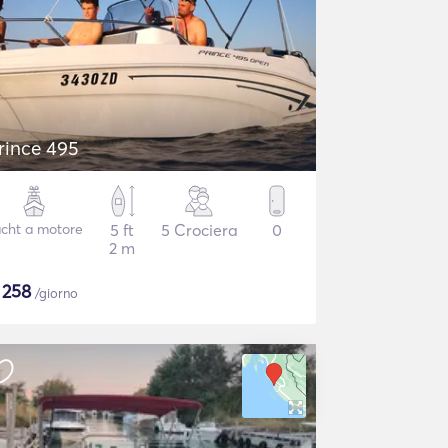
rince 495
cht a motore
5 ft
5 Crociera
0
2 m
$
258
/giorno