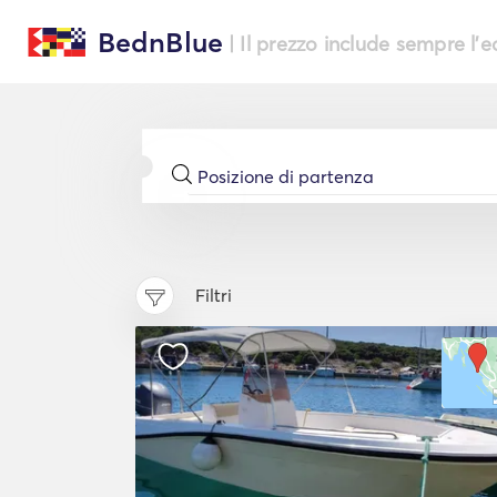
BednBlue
| Il prezzo include sempre l'
Filtri