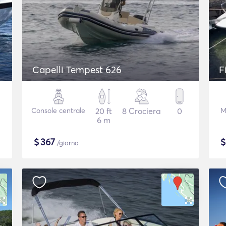
Capelli Tempest 626
F
Console centrale
20 ft
8 Crociera
0
M
6 m
$
367
/giorno