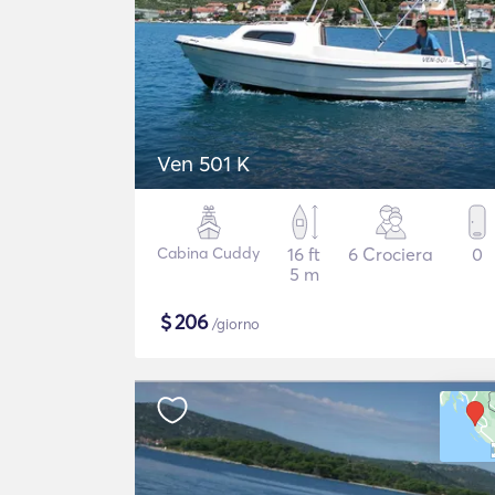
Ven 501 K
Cabina Cuddy
16 ft
6 Crociera
0
5 m
$
206
/giorno