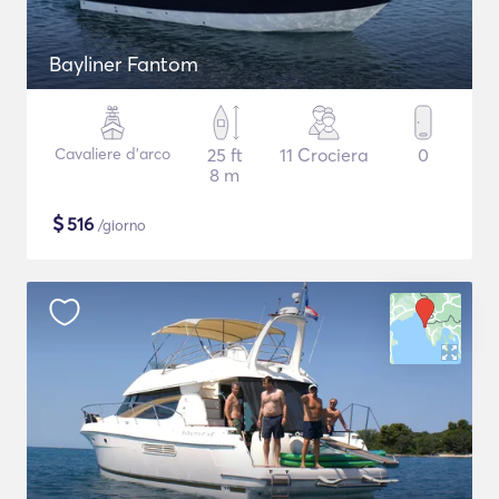
Bayliner Fantom
Cavaliere d'arco
25 ft
11 Crociera
0
8 m
$
516
/giorno