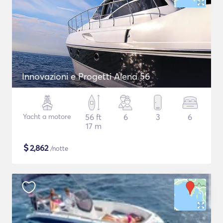
Innovazioni e Progetti Alena 56
Yacht a motore
56 ft
6
3
6
17 m
$
2,862
/notte