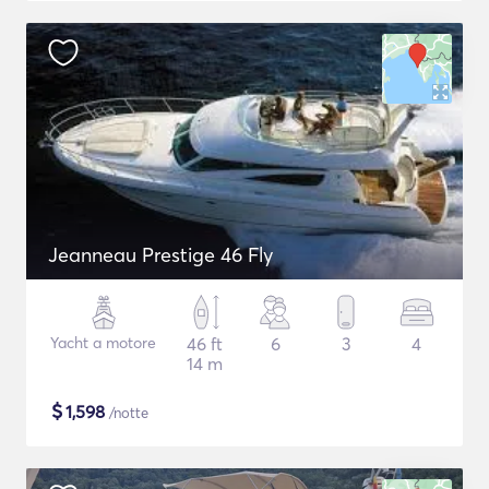
Jeanneau Prestige 46 Fly
Yacht a motore
46 ft
6
3
4
14 m
$
1,598
/notte