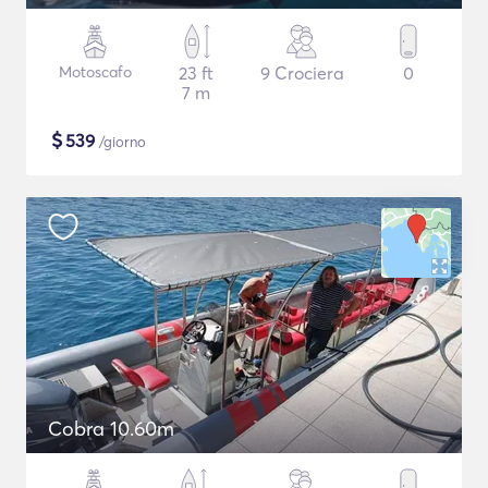
Motoscafo
23 ft
9 Crociera
0
7 m
$
539
/giorno
Cobra 10.60m