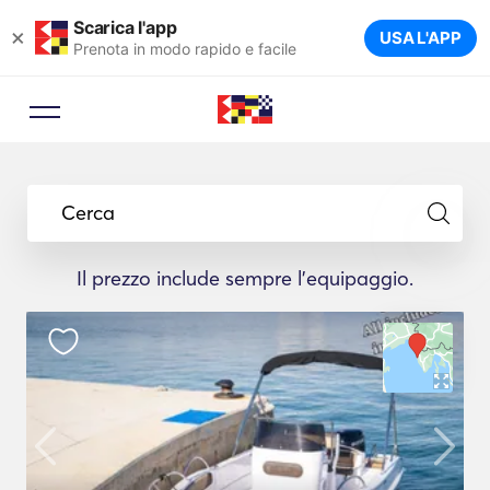
Scarica l'app
×
USA L'APP
Prenota in modo rapido e facile
Consulente di prenotazione
Lasci che un esperto di viaggi le
Cerca
suggerisca gli yacht ideali per il suo
viaggio.
Il prezzo include sempre l'equipaggio.