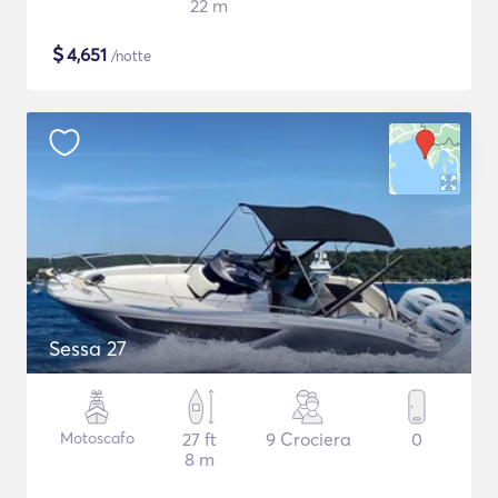
22 m
$
4,651
/notte
Sessa 27
Motoscafo
27 ft
9 Crociera
0
8 m