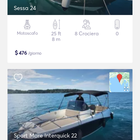
Sessa 24
Motoscafo
25 ft
8 Crociera
0
8 m
$
476
/giorno
Sport Mare Interquick 22