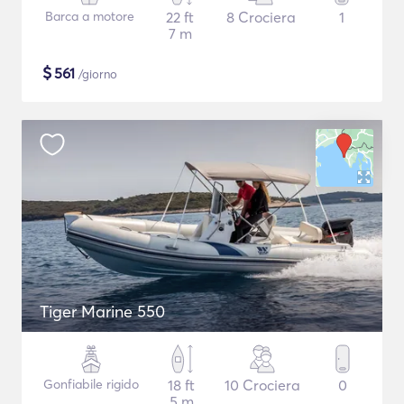
Barca a motore
22 ft
8 Crociera
1
7 m
$
561
/giorno
Tiger Marine 550
Gonfiabile rigido
18 ft
10 Crociera
0
5 m