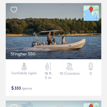
Stingher 550
Gonfiabile rigido
18 ft
10 Crociera
0
5 m
$
333
/giorno