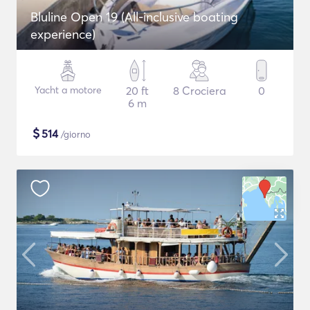
Bluline Open 19 (All-inclusive boating
experience)
Yacht a motore
20 ft
8 Crociera
0
6 m
$
514
/giorno