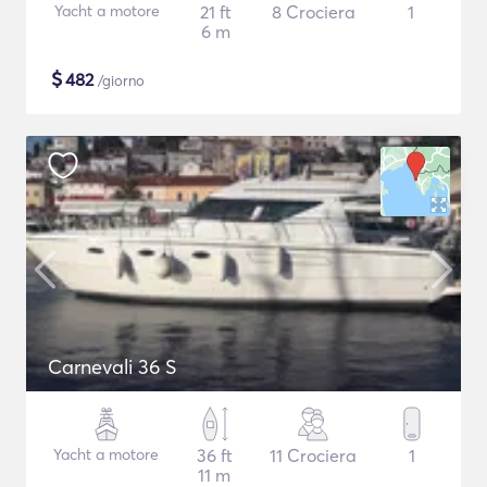
Yacht a motore
21 ft
8 Crociera
1
6 m
$
482
/giorno
Carnevali 36 S
Yacht a motore
36 ft
11 Crociera
1
11 m