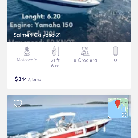
Salmeri Calypso 21
Motoscafo
21 ft
8 Crociera
0
6 m
$
344
/giorno