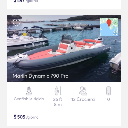
$
447
/giorno
Marlin Dynamic 790 Pro
Gonfiabile rigido
26 ft
12 Crociera
0
8 m
$
505
/giorno