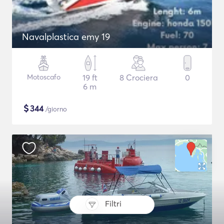
Navalplastica emy 19
Motoscafo
19 ft
8 Crociera
0
6 m
$
344
/giorno
Filtri