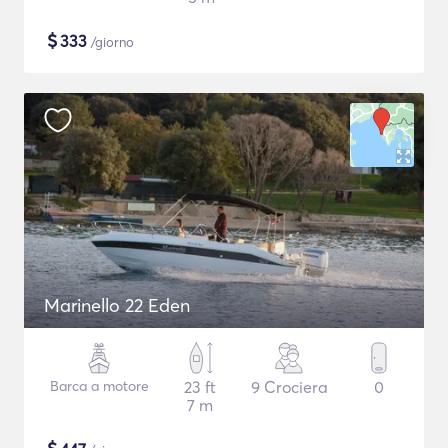
$
333
/giorno
Marinello 22 Eden
Barca a motore
23 ft
9 Crociera
0
7 m