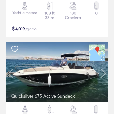
Yacht a motore
108 ft
180
0
33 m
Crociera
$
4,019
/giorno
Quicksilver 675 Active Sundeck