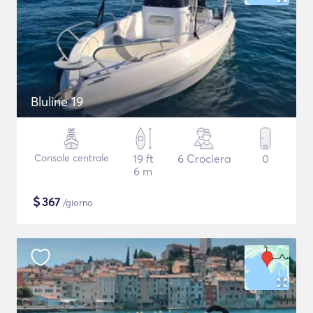
Bluline 19
Console centrale
19 ft
6 Crociera
0
6 m
$
367
/giorno