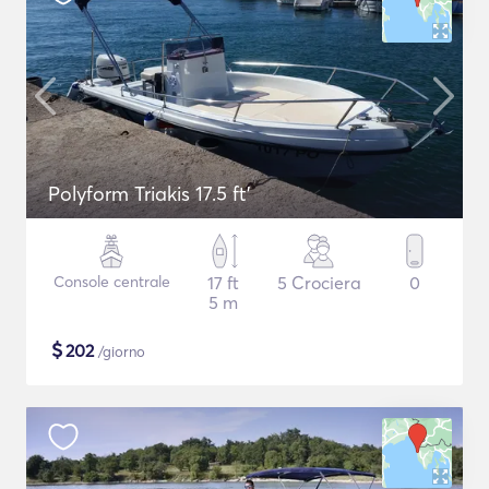
Polyform Triakis 17.5 ft'
Console centrale
17 ft
5 Crociera
0
5 m
$
202
/giorno