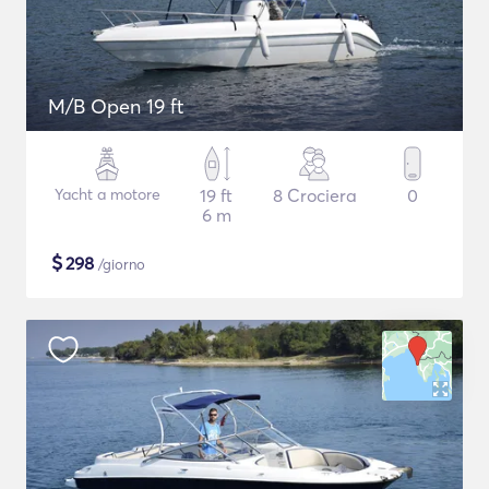
M/B Open 19 ft
Yacht a motore
19 ft
8 Crociera
0
6 m
$
298
/giorno