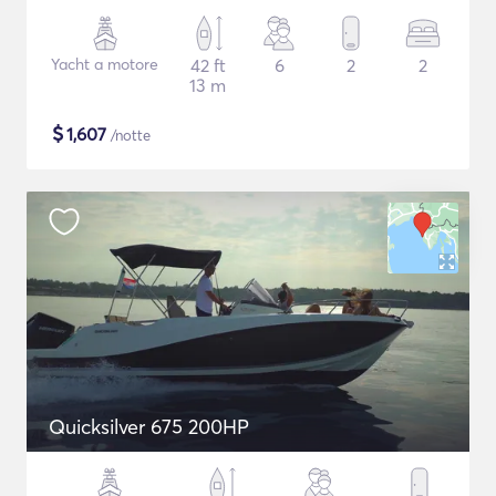
Yacht a motore
42 ft
6
2
2
13 m
$
1,607
/notte
Quicksilver 675 200HP