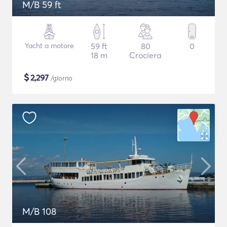
M/B 59 ft
Yacht a motore
59 ft
80
0
18 m
Crociera
$
2,297
/giorno
M/B 108