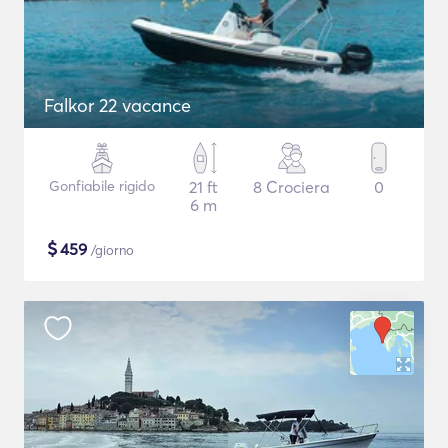
Falkor 22 vacance
Gonfiabile rigido
21 ft
8 Crociera
0
6 m
$
459
/giorno