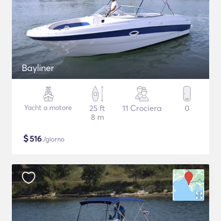
Bayliner
Yacht a motore
25 ft
11 Crociera
0
8 m
$
516
/giorno