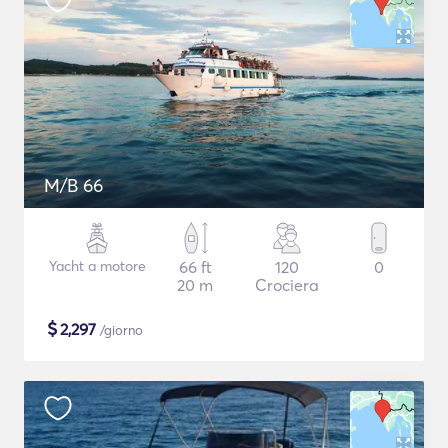
M/B 66
Yacht a motore
66 ft
120
0
20 m
Crociera
$
2,297
/giorno