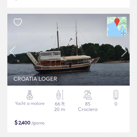
CROATIA LOGER
Yacht a motore
66 ft
85
0
20 m
Crociera
$
2,400
/giorno