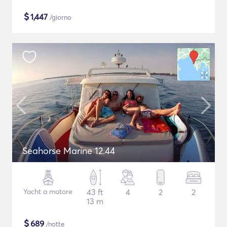
$
1,447
/giorno
Seahorse Marine 12.44
Yacht a motore
43 ft
4
2
2
13 m
$
689
/notte