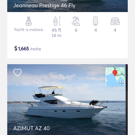
Jeanneau Prestige 46 Fly
Yacht a motore
46 ft
6
4
4
14 m
$
1,665
/notte
AZIMUT AZ 40