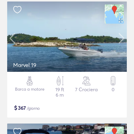
Marvel 19
Barca a motore
19 ft
7 Crociera
0
6 m
$
367
/giorno