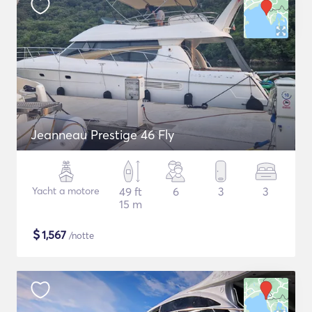
Jeanneau Prestige 46 Fly
Yacht a motore
49 ft
6
3
3
15 m
$
1,567
/notte