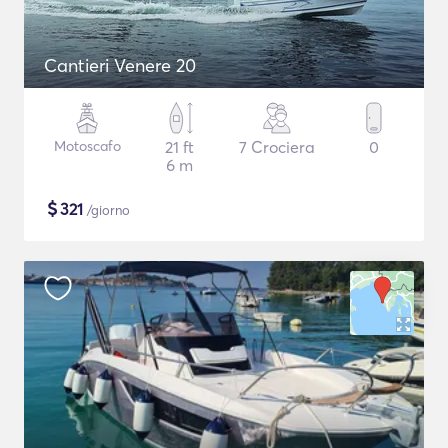
Cantieri Venere 20
Motoscafo
21 ft
7 Crociera
0
6 m
$
321
/giorno