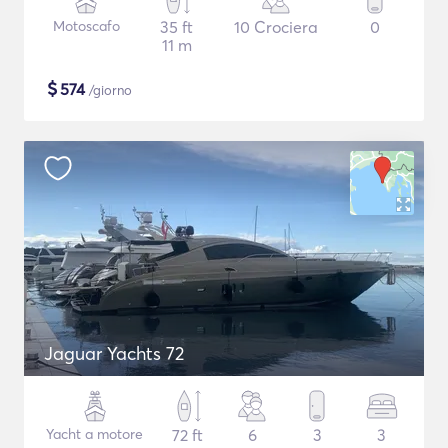
Motoscafo
35 ft
10 Crociera
0
11 m
$
574
/giorno
Jaguar Yachts 72
Yacht a motore
72 ft
6
3
3