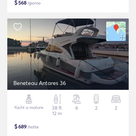
$
568
/giorno
Beneteau Antares 36
Yacht a motore
38 ft
6
2
2
12 m
$
689
/notte