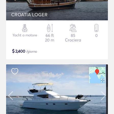
CROATIA LOGER
Yacht a motore
66 ft
85
0
20 m
Crociera
$
2,400
/giorno