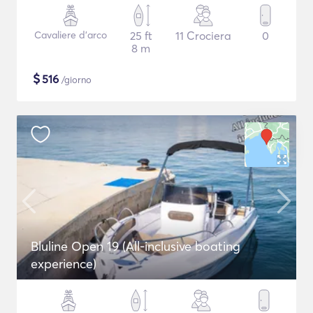
Cavaliere d'arco
25 ft
11 Crociera
0
8 m
$
516
/giorno
Bluline Open 19 (All-inclusive boating
experience)