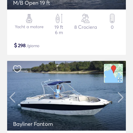
M/B Open 19 ft
Yacht a motore
19 ft
8 Crociera
0
6 m
$
298
/giorno
Bayliner Fantom