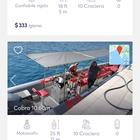
Gonfiabile rigido
18 ft
10 Crociera
0
5 m
$
333
/giorno
Cobra 10.60m
Motoscafo
35 ft
10 Crociera
0
11 m