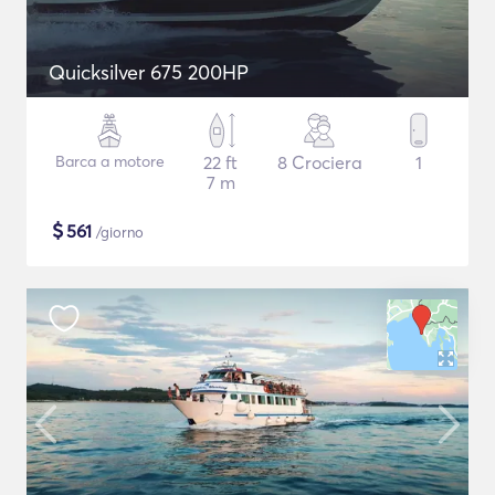
Quicksilver 675 200HP
Barca a motore
22 ft
8 Crociera
1
7 m
$
561
/giorno