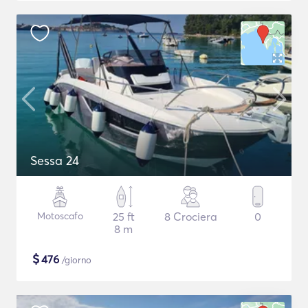
Sessa 24
Motoscafo
25 ft
8 Crociera
0
8 m
$
476
/giorno