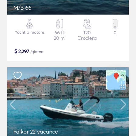
M/B 66
Yacht a motore
66 ft
120
0
20 m
Crociera
$
2,297
/giorno
Falkor 22 vacance