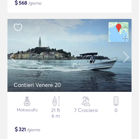
$
568
/giorno
Cantieri Venere 20
Motoscafo
21 ft
7 Crociera
0
6 m
$
321
/giorno