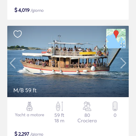
$
4,019
/giorno
M/B 59 ft
Yacht a motore
59 ft
80
0
18 m
Crociera
$
2,297
/giorno