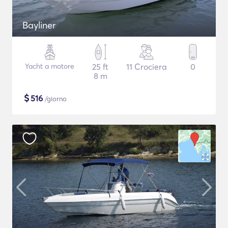
Bayliner
Yacht a motore
25 ft
11 Crociera
0
8 m
$
516
/giorno