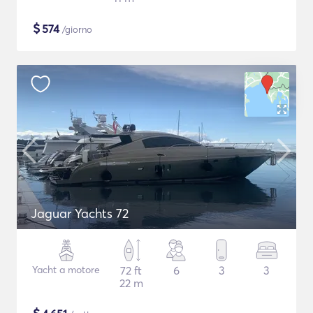
$
574
/giorno
Jaguar Yachts 72
Yacht a motore
72 ft
6
3
3
22 m