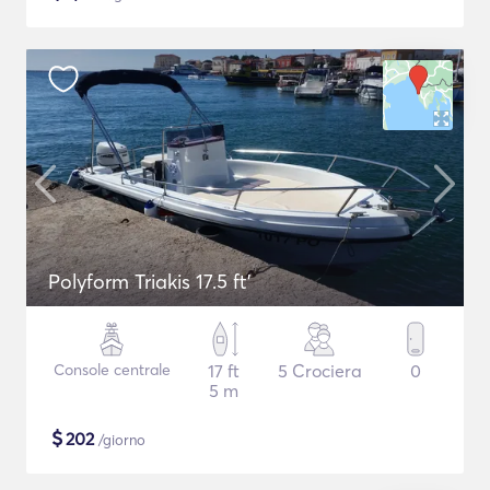
Polyform Triakis 17.5 ft'
Console centrale
17 ft
5 Crociera
0
5 m
$
202
/giorno