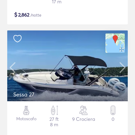
17 m
$
2,862
/notte
Sessa 27
Motoscafo
27 ft
9 Crociera
0
8 m