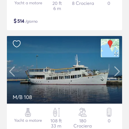
Yacht a motore
20 ft
8 Crociera
0
6 m
$
514
/giorno
M/B 108
Yacht a motore
108 ft
180
0
33 m
Crociera