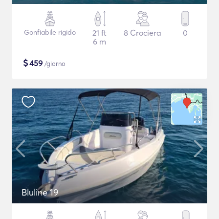
Gonfiabile rigido
21 ft
8 Crociera
0
6 m
$
459
/giorno
Bluline 19