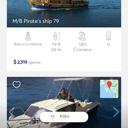
M/B Pirate's ship 79
Barca a motore
79 ft
140
0
24 m
Crociera
$
2,319
/giorno
Filtri