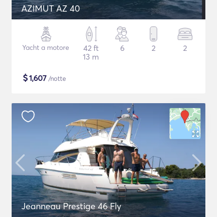
AZIMUT AZ 40
Yacht a motore
42 ft
6
2
2
13 m
$
1,607
/notte
Jeanneau Prestige 46 Fly