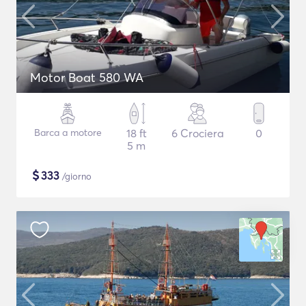
Motor Boat 580 WA
Barca a motore
18 ft
6 Crociera
0
5 m
$
333
/giorno