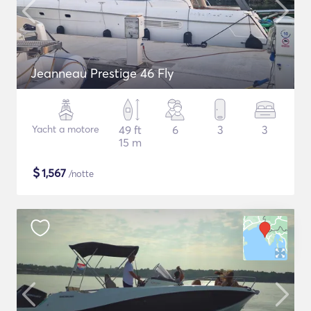
Jeanneau Prestige 46 Fly
Yacht a motore
49 ft
6
3
3
15 m
$
1,567
/notte