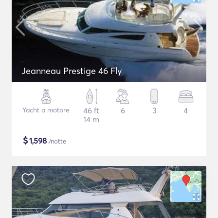
Jeanneau Prestige 46 Fly
Yacht a motore
46 ft
6
3
4
14 m
$
1,598
/notte