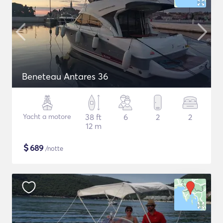
Beneteau Antares 36
Yacht a motore
38 ft
6
2
2
12 m
$
689
/notte