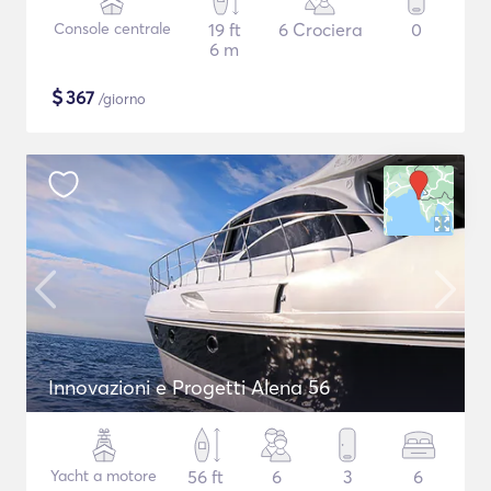
Console centrale
19 ft
6 Crociera
0
6 m
$
367
/giorno
Innovazioni e Progetti Alena 56
Yacht a motore
56 ft
6
3
6