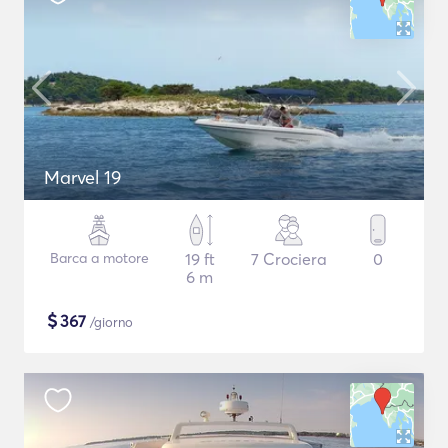
Marvel 19
Barca a motore
19 ft
7 Crociera
0
6 m
$
367
/giorno