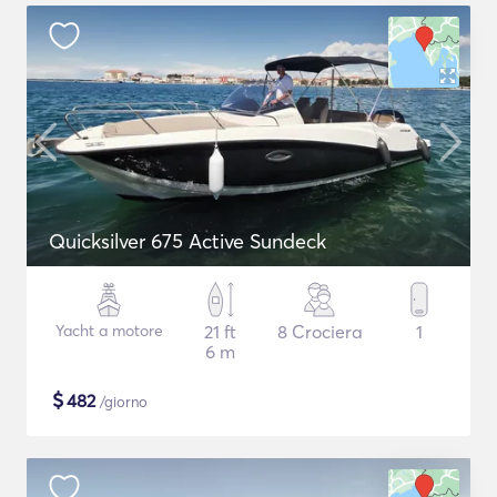
Quicksilver 675 Active Sundeck
Yacht a motore
21 ft
8 Crociera
1
6 m
$
482
/giorno