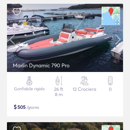
Marlin Dynamic 790 Pro
Gonfiabile rigido
26 ft
12 Crociera
0
8 m
$
505
/giorno