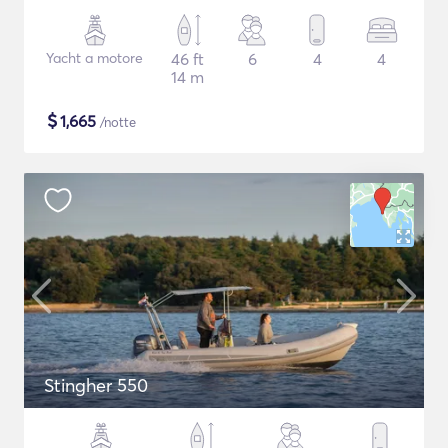
Yacht a motore
46 ft
6
4
4
14 m
$
1,665
/notte
Stingher 550