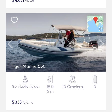
$
4,651
/notte
Tiger Marine 550
Gonfiabile rigido
18 ft
10 Crociera
0
5 m
$
333
/giorno