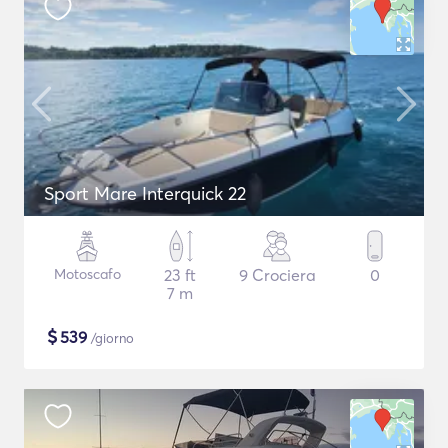
Sport Mare Interquick 22
Motoscafo
23 ft
9 Crociera
0
7 m
$
539
/giorno