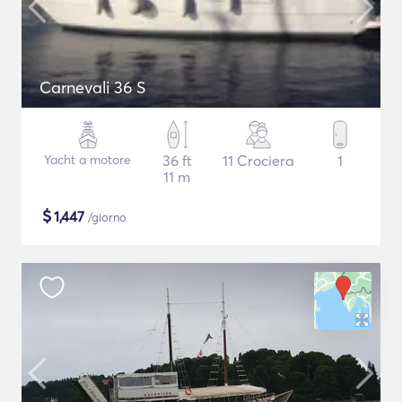
Carnevali 36 S
Yacht a motore
36 ft
11 Crociera
1
11 m
$
1,447
/giorno