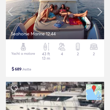
Seahorse Marine 12.44
Yacht a motore
43 ft
4
2
2
13 m
$
689
/notte