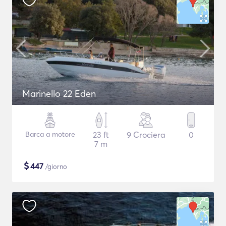
Marinello 22 Eden
Barca a motore
23 ft
9 Crociera
0
7 m
$
447
/giorno