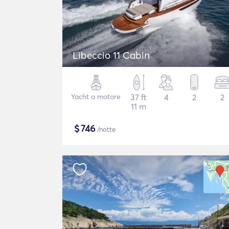
Libeccio 11 Cabin
Yacht a motore
37 ft
4
2
2
11 m
$
746
/notte