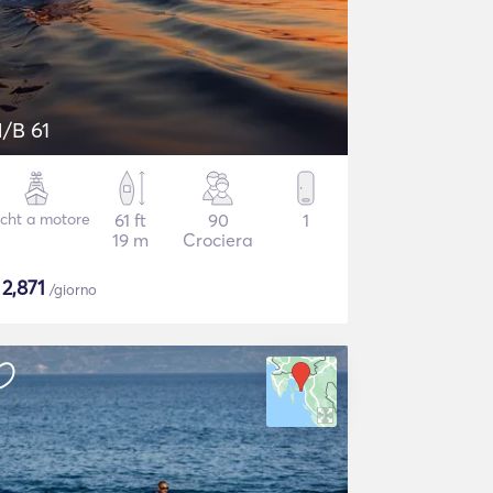
/B 61
cht a motore
61 ft
90
1
19 m
Crociera
$
2,871
/giorno