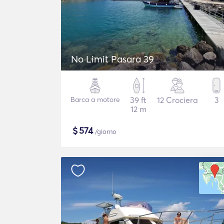
No Limit Pasara 39
Barca a motore
39 ft
12 Crociera
3
12 m
$
574
/giorno