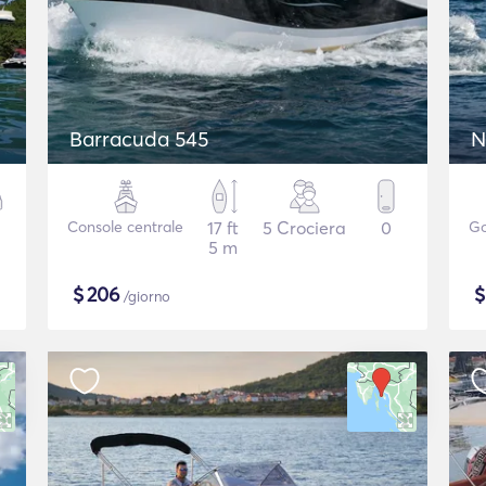
Barracuda 545
N
Console centrale
17 ft
5 Crociera
0
Go
5 m
$
206
/giorno