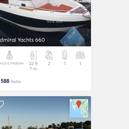
dmiral Yachts 660
rca a motore
22 ft
2
1
1
7 m
$
588
/notte