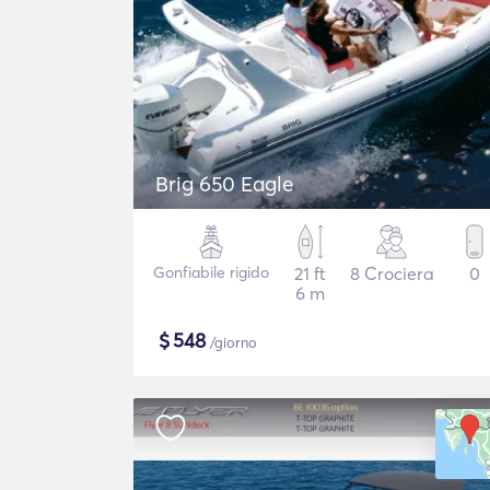
Brig 650 Eagle
Gonfiabile rigido
21 ft
8 Crociera
0
6 m
$
548
/giorno