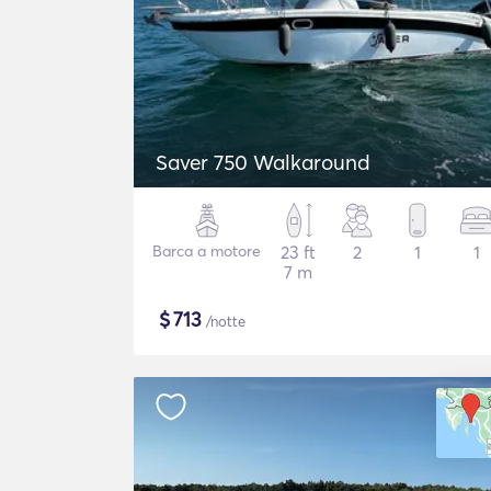
Saver 750 Walkaround
Barca a motore
23 ft
2
1
1
7 m
$
713
/notte