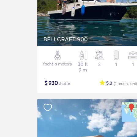
BELLCRAFT 900
Yacht a motore
30 ft
2
1
1
9 m
$
930
5.0
/notte
(1
recensioni
)