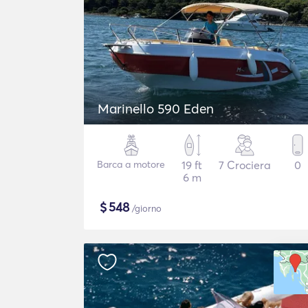
Marinello 590 Eden
Barca a motore
19 ft
7 Crociera
0
6 m
$
548
/giorno