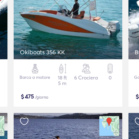
Okiboats 356 KK
B
Barca a motore
18 ft
6 Crociera
0
Go
5 m
$
475
/giorno