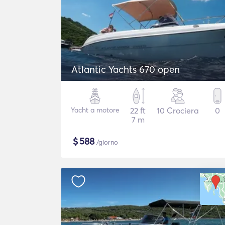
Atlantic Yachts 670 open
Yacht a motore
22 ft
10 Crociera
0
7 m
$
588
/giorno