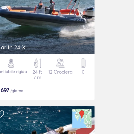
arlin 24 X
nfiabile rigido
24 ft
12 Crociera
0
7 m
$
697
/giorno