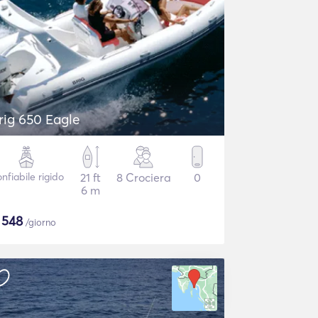
rig 650 Eagle
nfiabile rigido
21 ft
8 Crociera
0
6 m
$
548
/giorno