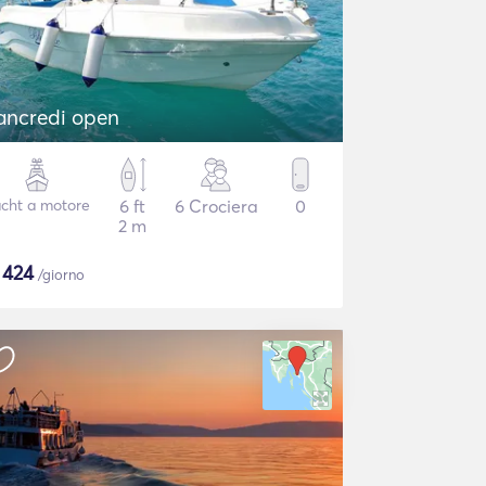
ancredi open
cht a motore
6 ft
6 Crociera
0
2 m
$
424
/giorno