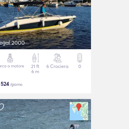
egal 2000
rca a motore
21 ft
6 Crociera
0
6 m
$
524
/giorno