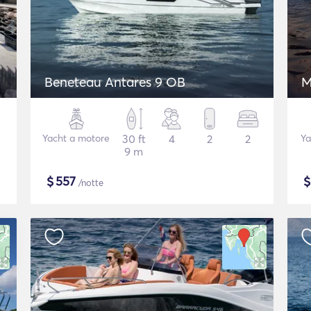
Beneteau Antares 9 OB
M
Yacht a motore
30 ft
4
2
2
Ya
9 m
$
557
/notte