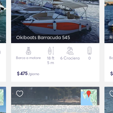
Okiboats Barracuda 545
R
Barca a motore
18 ft
6 Crociera
0
Ba
5 m
$
475
/giorno