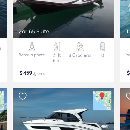
Zar 65 Suite
T
Barca a ponte
21 ft
8 Crociera
0
Ya
6 m
$
459
/giorno