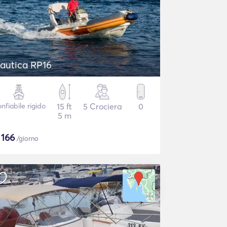
autica RP16
nfiabile rigido
15 ft
5 Crociera
0
5 m
$
166
/giorno