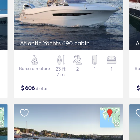
Atlantic Yachts 690 cabin
A
Barca a motore
23 ft
2
1
1
Ba
7 m
$
606
/notte