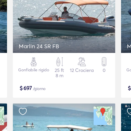
Marlin 24 SR FB
M
Gonfiabile rigido
25 ft
12 Crociera
0
Go
8 m
$
697
/giorno