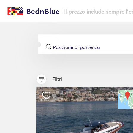
BednBlue
| Il prezzo include sempre l'
Filtri