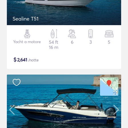
Sealine T51
Yacht a motore
54 ft
6
3
5
16 m
$
2,641
/notte