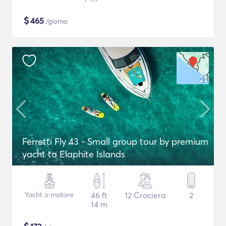
$
465
/giorno
Ferretti Fly 43 - Small group tour by premium
yacht to Elaphite Islands
Yacht a motore
46 ft
12 Crociera
2
14 m