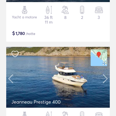
Yacht a motore
36 ft
8
2
3
11 m
$
1,780
/notte
Jeanneau Prestige 400