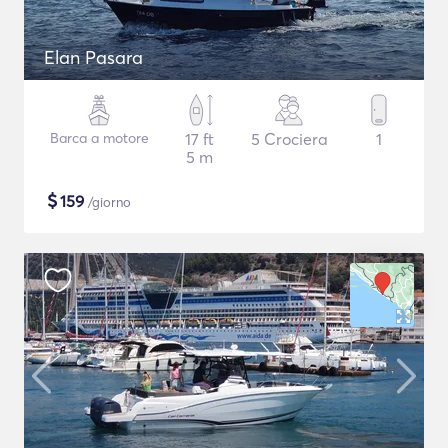
Elan Pasara
Barca a motore
17 ft
5 Crociera
1
5 m
$
159
/giorno