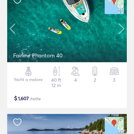
Fairline Phantom 40
Yacht a motore
40 ft
4
2
3
12 m
$
1,607
/notte