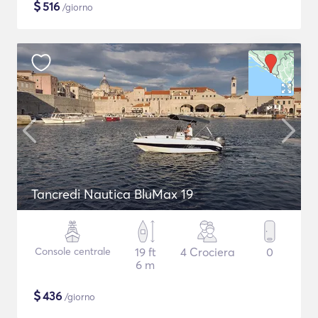
$
516
/giorno
Tancredi Nautica BluMax 19
Console centrale
19 ft
4 Crociera
0
6 m
$
436
/giorno