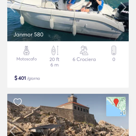
Janmor 580
Motoscafo
20 ft
6 Crociera
0
6 m
$
401
/giorno