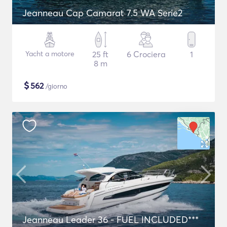
Jeanneau Cap Camarat 7.5 WA Serie2
Yacht a motore
25 ft
6 Crociera
1
8 m
$
562
/giorno
Jeanneau Leader 36 - FUEL INCLUDED***