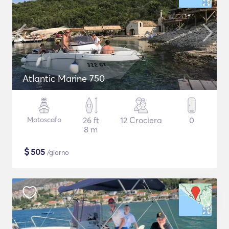
Atlantic Marine 750
Motoscafo
26 ft
12 Crociera
0
8 m
$
505
/giorno