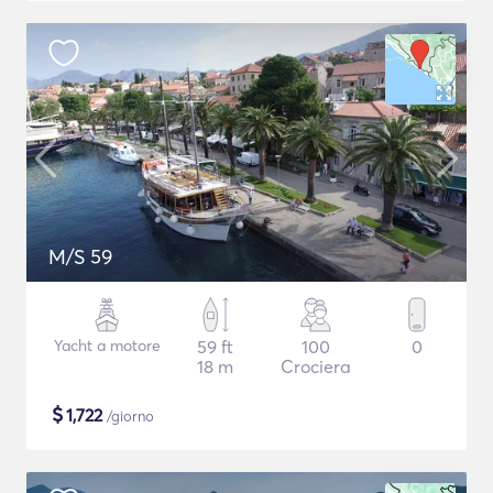
M/S 59
Yacht a motore
59 ft
100
0
18 m
Crociera
$
1,722
/giorno