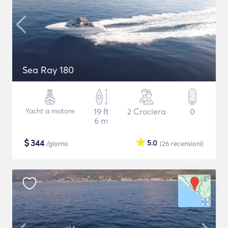
Sea Ray 180
Yacht a motore
19 ft
2 Crociera
0
6 m
$
344
5.0
/giorno
(26
recensioni
)