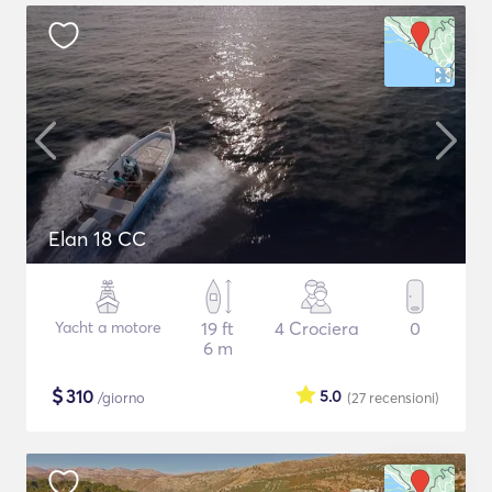
Elan 18 CC
Yacht a motore
19 ft
4 Crociera
0
6 m
$
310
5.0
/giorno
(27
recensioni
)