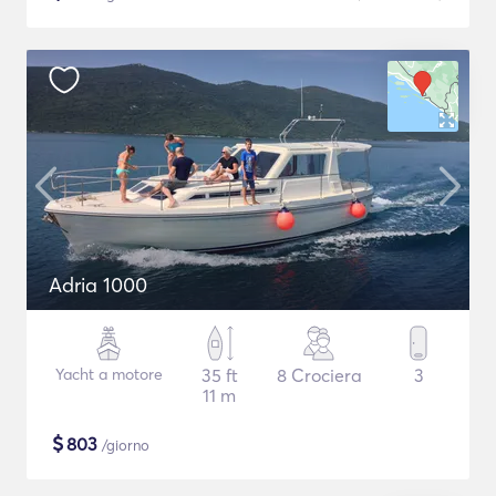
Adria 1000
Yacht a motore
35 ft
8 Crociera
3
11 m
$
803
/giorno