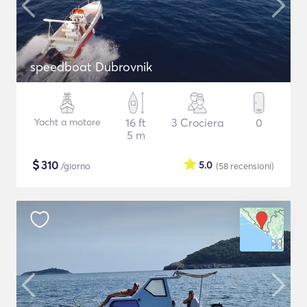
speedboat Dubrovnik
Yacht a motore
16 ft
3 Crociera
0
5 m
$
310
5.0
/giorno
(58
recensioni
)