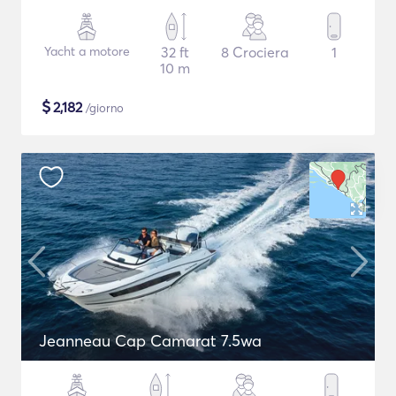
Yacht a motore
32 ft
8 Crociera
1
10 m
$
2,182
/giorno
Jeanneau Cap Camarat 7.5wa