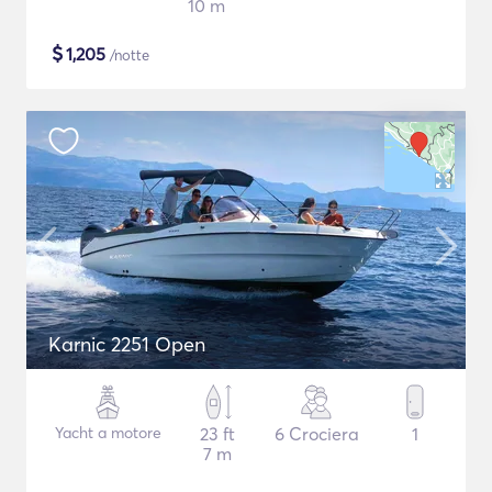
10 m
$
1,205
/notte
Karnic 2251 Open
Yacht a motore
23 ft
6 Crociera
1
7 m