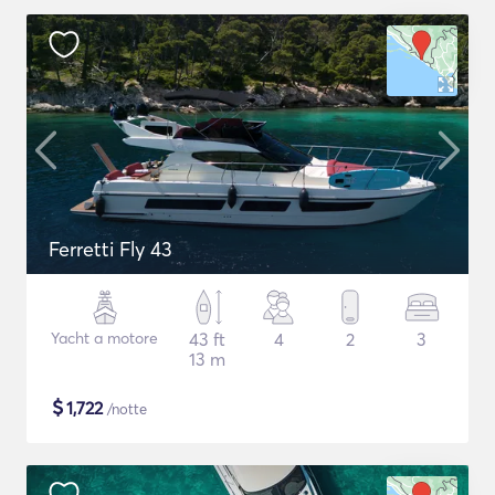
Ferretti Fly 43
Yacht a motore
43 ft
4
2
3
13 m
$
1,722
/notte