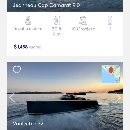
Jeanneau Cap Camarat 9.0
Yacht a motore
30 ft
10 Crociera
1
9 m
$
1,458
/giorno
VanDutch 32