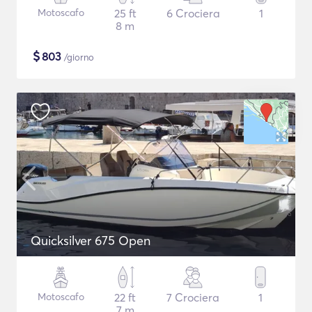
Motoscafo
25 ft
6 Crociera
1
8 m
$
803
/giorno
Quicksilver 675 Open
Motoscafo
22 ft
7 Crociera
1
7 m