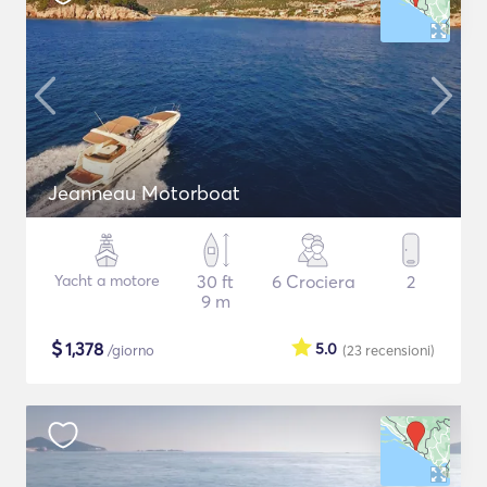
Jeanneau Motorboat
Yacht a motore
30 ft
6 Crociera
2
9 m
$
1,378
5.0
/giorno
(23
recensioni
)