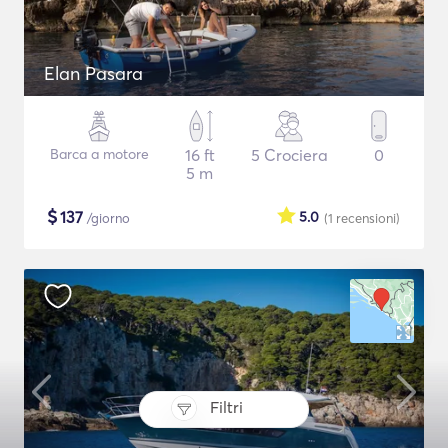
Elan Pasara
Barca a motore
16 ft
5 Crociera
0
5 m
$
137
5.0
/giorno
(1
recensioni
)
Filtri