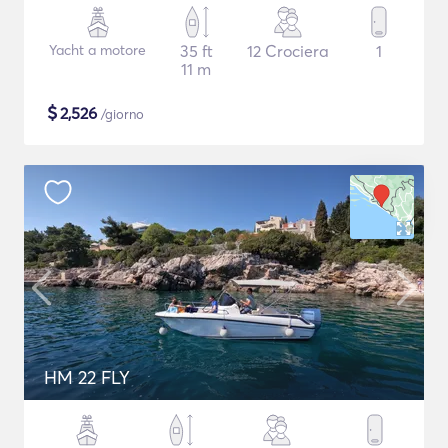
Yacht a motore
35 ft
12 Crociera
1
11 m
$
2,526
/giorno
HM 22 FLY