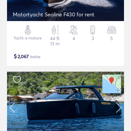
Motortyacht Sealine F430 for rent
Yacht a motore
44 ft
4
3
5
13 m
$
2,067
/notte