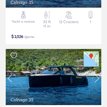
Colnago 35
Yacht a motore
35 ft
12 Crociera
1
11 m
$
2,526
/giorno
Colnago 35