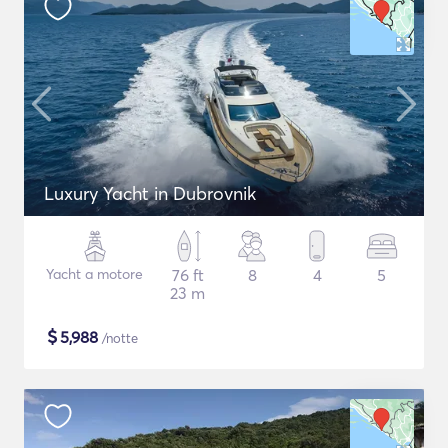
Luxury Yacht in Dubrovnik
Yacht a motore
76 ft
8
4
5
23 m
$
5,988
/notte