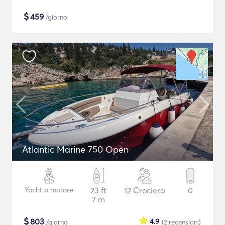
$
459
/giorno
Atlantic Marine 750 Open
Yacht a motore
23 ft
12 Crociera
0
7 m
$
803
4.9
/giorno
(2
recensioni
)