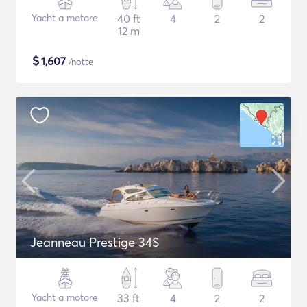
Yacht a motore
40 ft
4
2
2
12 m
$
1,607
/notte
Jeanneau Prestige 34S
Yacht a motore
33 ft
4
2
2