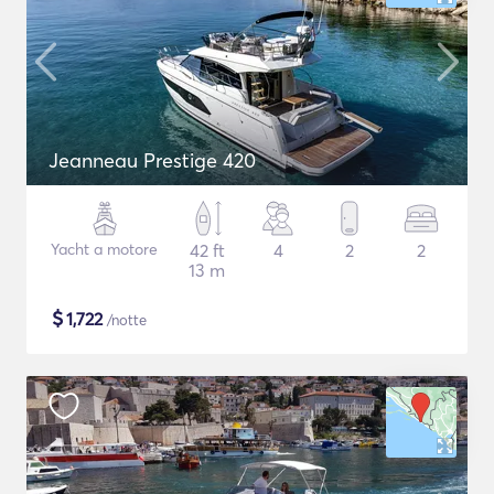
Jeanneau Prestige 420
Yacht a motore
42 ft
4
2
2
13 m
$
1,722
/notte