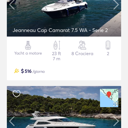
Jeanneau Cap Camarat 7.5 WA - Serie 2
Yacht a motore
23 ft
8 Crociera
2
7 m
$
516
/giorno