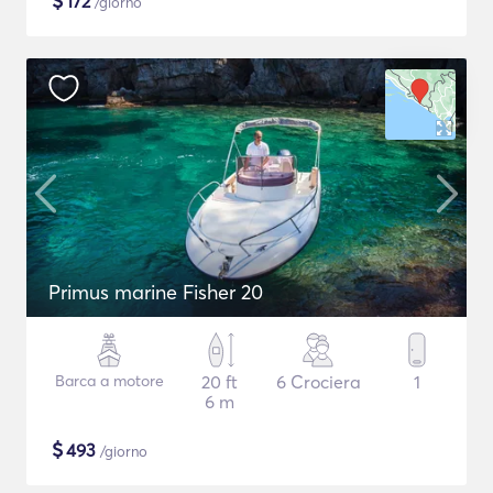
$
172
/giorno
Primus marine Fisher 20
Barca a motore
20 ft
6 Crociera
1
6 m
$
493
/giorno