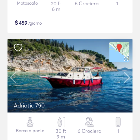
Motoscafo
20 ft
6 Crociera
1
6 m
$
459
/giorno
Adriatic 790
Barca a ponte
30 ft
6 Crociera
1
9 m