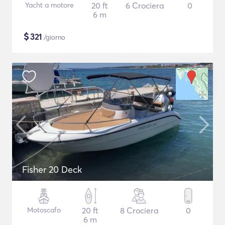
Yacht a motore
20 ft
6 Crociera
0
6 m
$
321
/giorno
Fisher 20 Deck
Motoscafo
20 ft
8 Crociera
0
6 m