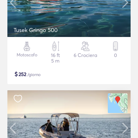
Tusek Gringo 500
Motoscafo
16 ft
6 Crociera
0
5 m
$
252
/giorno