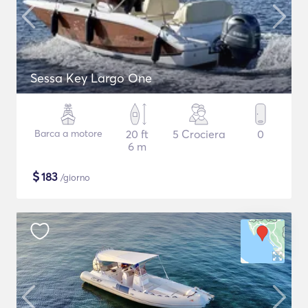
Sessa Key Largo One
Barca a motore
20 ft
5 Crociera
0
6 m
$
183
/giorno