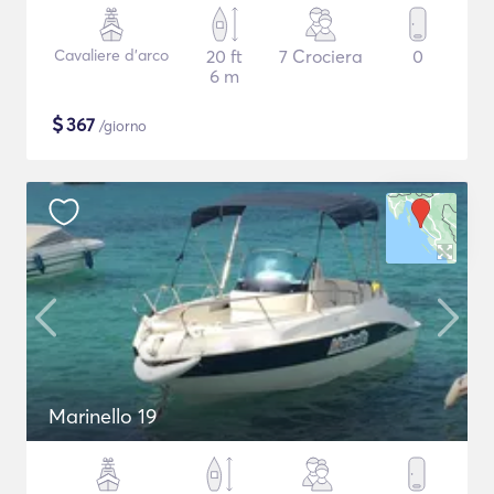
Cavaliere d'arco
20 ft
7 Crociera
0
6 m
$
367
/giorno
Marinello 19