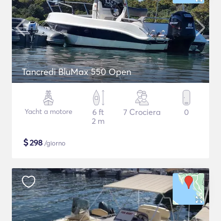
Tancredi BluMax 550 Open
Yacht a motore
6 ft
7 Crociera
0
2 m
$
298
/giorno