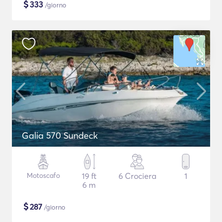
$
333
/giorno
Galia 570 Sundeck
Motoscafo
19 ft
6 Crociera
1
6 m
$
287
/giorno