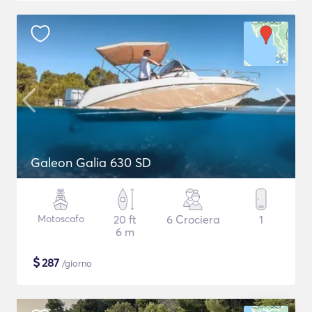
Galeon Galia 630 SD
Motoscafo
20 ft
6 Crociera
1
6 m
$
287
/giorno