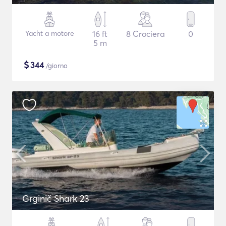
Yacht a motore
16 ft
8 Crociera
0
5 m
$
344
/giorno
Grginič Shark 23