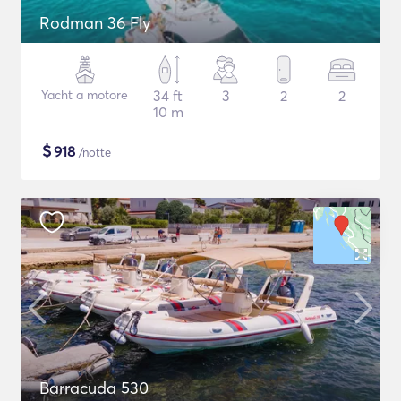
Rodman 36 Fly
Yacht a motore
34 ft
3
2
2
10 m
$
918
/notte
Barracuda 530