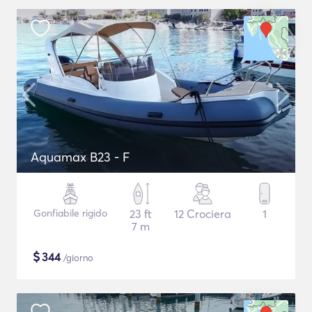
Aquamax B23 - F
Gonfiabile rigido
23 ft
12 Crociera
1
7 m
$
344
/giorno