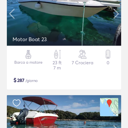
Motor Boat 23
Barca a motore
23 ft
7 Crociera
0
7 m
$
287
/giorno