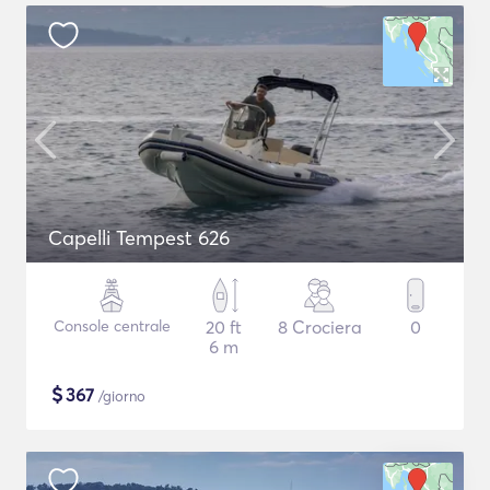
Capelli Tempest 626
Console centrale
20 ft
8 Crociera
0
6 m
$
367
/giorno