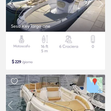
Sesa Key largo one
Motoscafo
16 ft
6 Crociera
0
5 m
$
229
/giorno