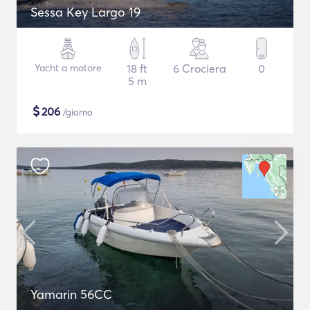
Sessa Key Largo 19
Yacht a motore
18 ft
6 Crociera
0
5 m
$
206
/giorno
Yamarin 56CC