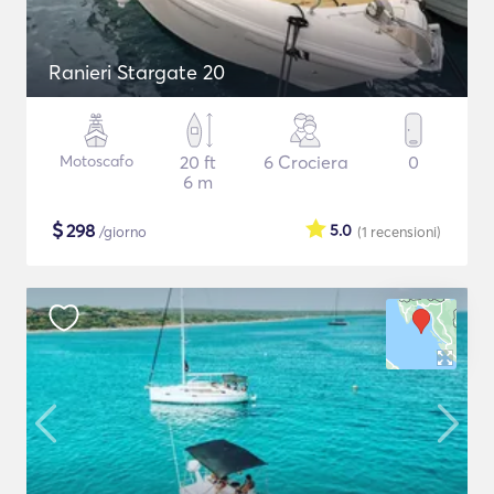
Ranieri Stargate 20
Motoscafo
20 ft
6 Crociera
0
6 m
$
298
5.0
/giorno
(1
recensioni
)