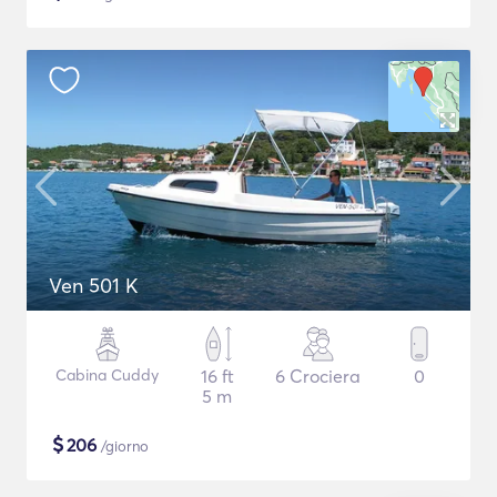
Ven 501 K
Cabina Cuddy
16 ft
6 Crociera
0
5 m
$
206
/giorno