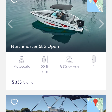
Northmaster 685 Open
Motoscafo
22 ft
8 Crociera
1
7 m
$
333
/giorno