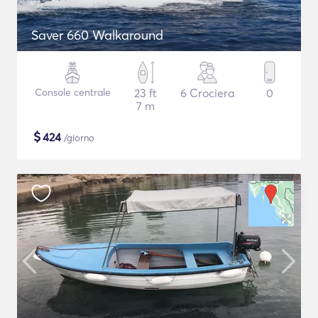
Saver 660 Walkaround
Console centrale
23 ft
6 Crociera
0
7 m
$
424
/giorno