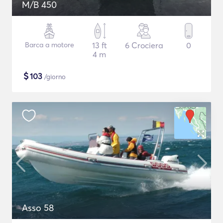
M/B 450
Barca a motore
13 ft
6 Crociera
0
4 m
$
103
/giorno
Asso 58