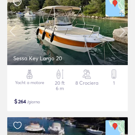
Sessa Key Largo 20
Yacht a motore
20 ft
8 Crociera
1
6 m
$
264
/giorno