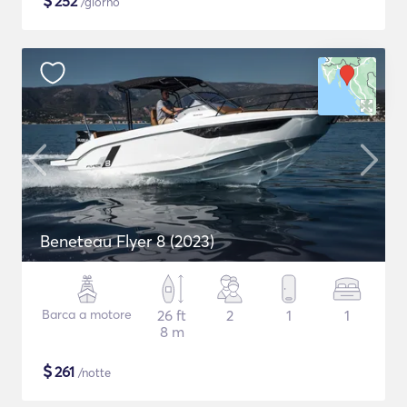
$
252
/giorno
Beneteau Flyer 8 (2023)
Barca a motore
26 ft
2
1
1
8 m
$
261
/notte