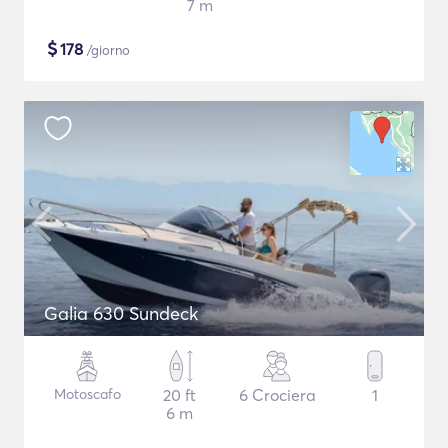
7 m
$
178
/giorno
Galia 630 Sundeck
Motoscafo
20 ft
6 Crociera
1
6 m