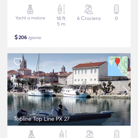
Yacht a motore
18 ft
6 Crociera
0
5 m
$
206
/giorno
Topline Top Line PX 27