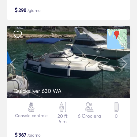
$
298
/giorno
Quicksilver 630 WA
Console centrale
20 ft
6 Crociera
0
6 m
$
367
/giorno