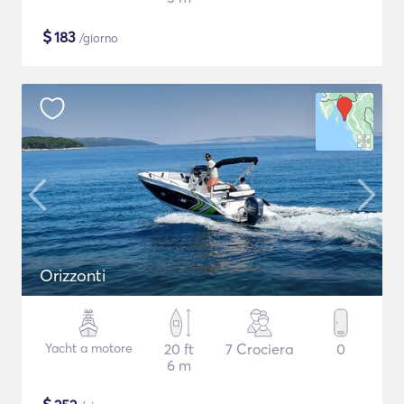
$
183
/giorno
Orizzonti
Yacht a motore
20 ft
7 Crociera
0
6 m