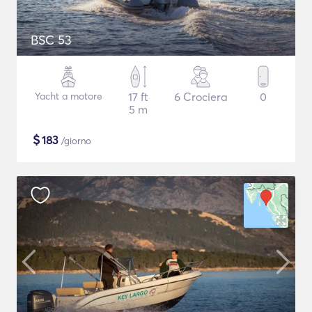
BSC 53
Yacht a motore
17 ft
6 Crociera
0
5 m
$
183
/giorno