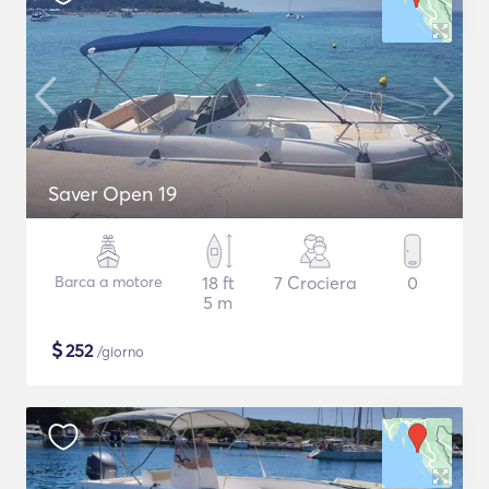
Saver Open 19
Barca a motore
18 ft
7 Crociera
0
5 m
$
252
/giorno