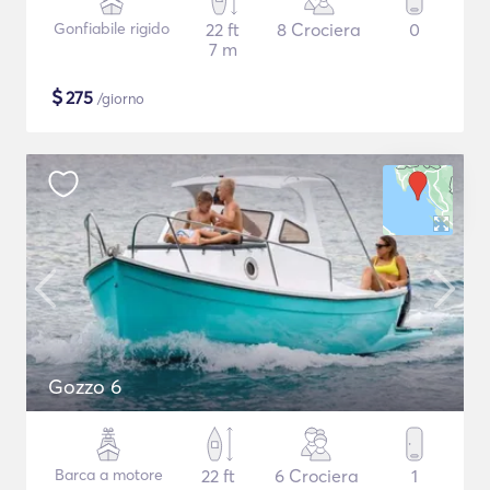
Gonfiabile rigido
22 ft
8 Crociera
0
7 m
$
275
/giorno
Gozzo 6
Barca a motore
22 ft
6 Crociera
1