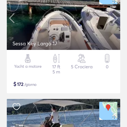
Sessa Key Largo 17
Yacht a motore
17 ft
5 Crociera
0
5 m
$
172
/giorno