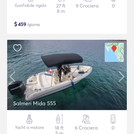
Gonfiabile rigido
27 ft
9 Crociera
0
8 m
$
459
/giorno
Salmeri Mida 555
Yacht a motore
18 ft
6 Crociera
0
5 m