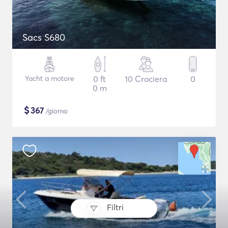
Sacs S680
Yacht a motore
0 ft
10 Crociera
0
0 m
$
367
/giorno
Filtri