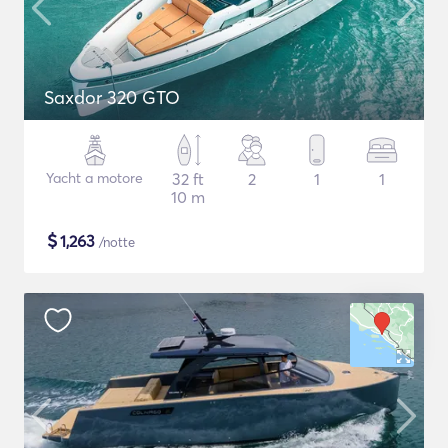
Saxdor 320 GTO
Yacht a motore
32 ft
2
1
1
10 m
$
1,263
/notte