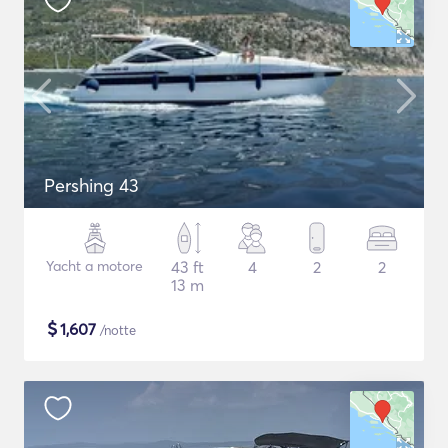
Pershing 43
Yacht a motore
43 ft
4
2
2
13 m
$
1,607
/notte