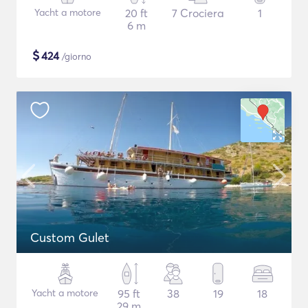
Yacht a motore
20 ft
7 Crociera
1
6 m
$
424
/giorno
Custom Gulet
Yacht a motore
95 ft
38
19
18
29 m