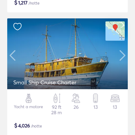
$
1,217
/notte
Small Ship Cruise Charter
Yacht a motore
92 ft
26
13
13
28 m
$
4,026
/notte