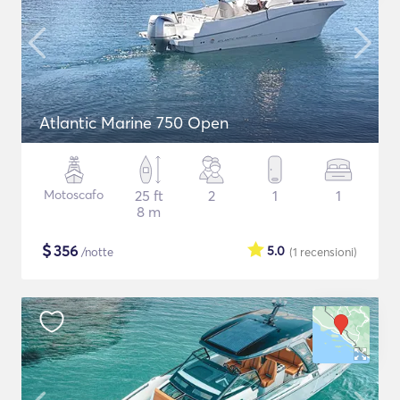
Atlantic Marine 750 Open
Motoscafo
25 ft
2
1
1
8 m
$
356
5.0
/notte
(1
recensioni
)