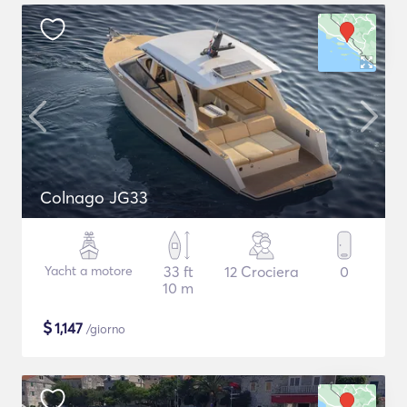
Colnago JG33
Yacht a motore
33 ft
12 Crociera
0
10 m
$
1,147
/giorno