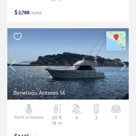
$
2,788
/notte
Beneteau Antares 14
Yacht a motore
45 ft
4
2
1
14 m