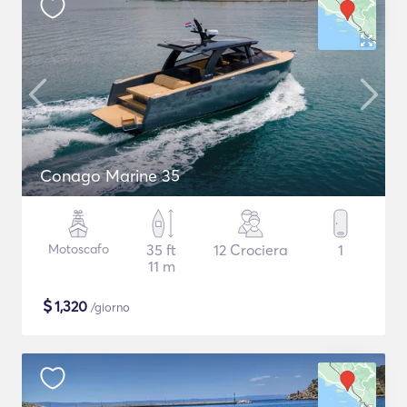
Conago Marine 35
Motoscafo
35 ft
12 Crociera
1
11 m
$
1,320
/giorno