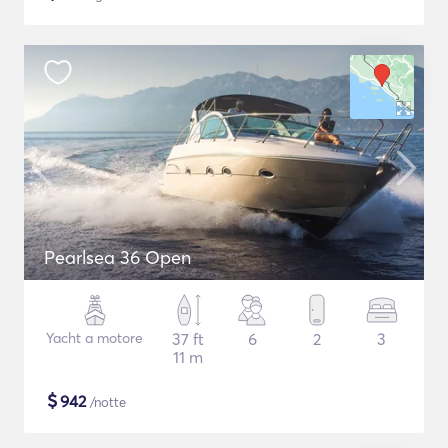
Pearlsea 36 Open
Yacht a motore
37 ft
6
2
3
11 m
$
942
/notte