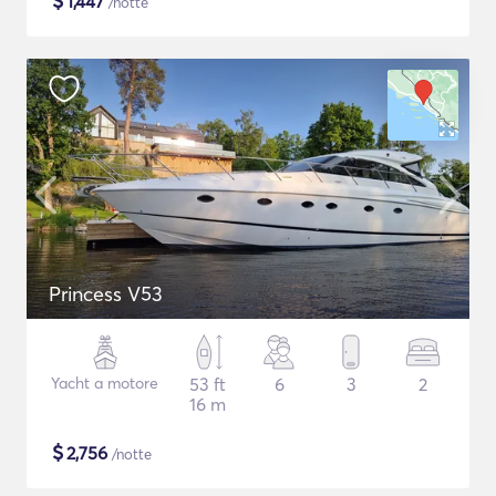
$
1,447
/notte
Princess V53
Yacht a motore
53 ft
6
3
2
16 m
$
2,756
/notte