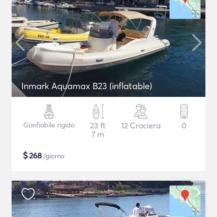
Inmark Aquamax B23 (inflatable)
Gonfiabile rigido
23 ft
12 Crociera
0
7 m
$
268
/giorno