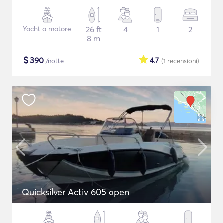
Yacht a motore
26 ft
4
1
2
8 m
$
390
4.7
/notte
(1
recensioni
)
Quicksilver Activ 605 open