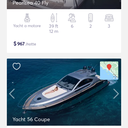
Pearlsea 40 Fly
Yacht a motore
39 ft
6
2
3
12 m
$
967
/notte
Yacht 56 Coupe