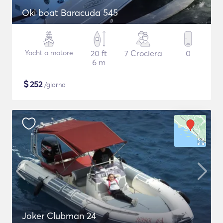
Oki boat Baracuda 545
Yacht a motore
20 ft
7 Crociera
0
6 m
$
252
/giorno
Joker Clubman 24