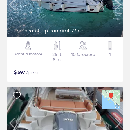
Jeanneau Cap camarat 7.5cc
Yacht a motore
26 ft
10 Crociera
1
8 m
$
597
/giorno