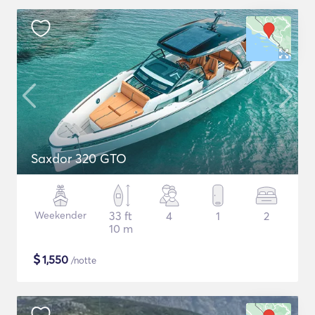
Saxdor 320 GTO
Weekender
33 ft
4
1
2
10 m
$
1,550
/notte