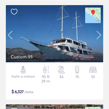
Custom 95
Yacht a motore
95 ft
34
15
10
29 m
$
6,327
/notte