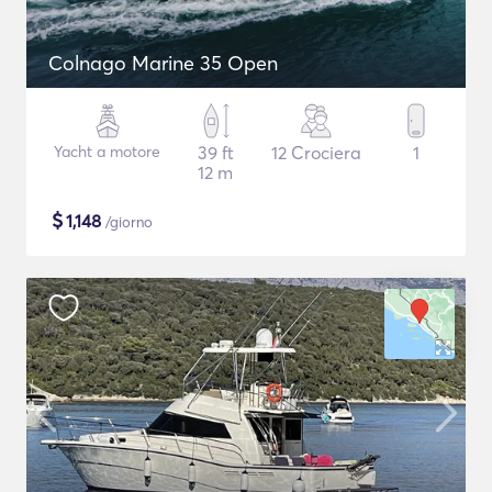
Colnago Marine 35 Open
Yacht a motore
39 ft
12 Crociera
1
12 m
$
1,148
/giorno