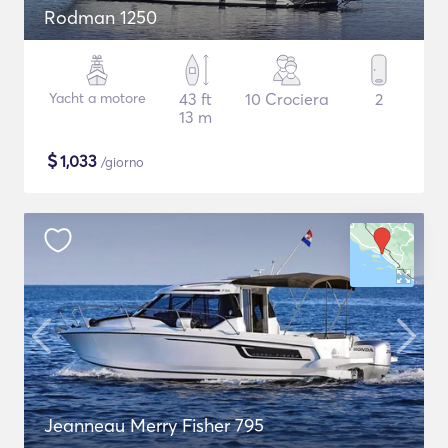
Rodman 1250
Yacht a motore
43 ft
10 Crociera
2
13 m
$
1,033
/giorno
Jeanneau Merry Fisher 795