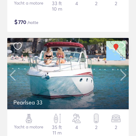
Yacht a motore
33 ft
4
2
2
10 m
$
770
/notte
Pearlsea 33
Yacht a motore
35 ft
4
2
2
11 m