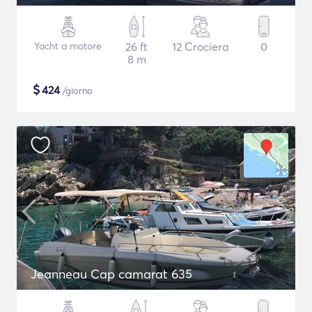
Yacht a motore
26 ft
12 Crociera
0
8 m
$
424
/giorno
Jeanneau Cap camarat 635