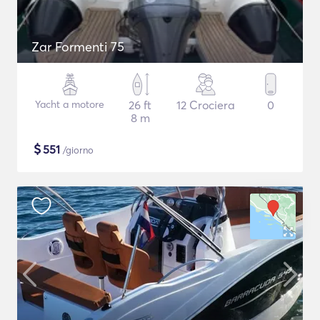
Zar Formenti 75
Yacht a motore
26 ft
12 Crociera
0
8 m
$
551
/giorno