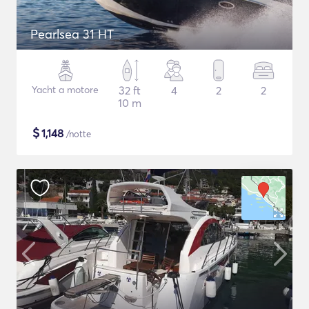
Pearlsea 31 HT
Yacht a motore
32 ft
4
2
2
10 m
$
1,148
/notte