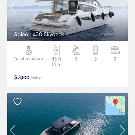
Galeon 430 Skydeck
Yacht a motore
43 ft
6
3
3
13 m
$
3,100
/notte