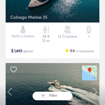
Colnago Marine 35
Yacht a motore
38 ft
12 Crociera
1
12 m
$
1,493
5.0
/giorno
(1
recensioni
)
Filtri