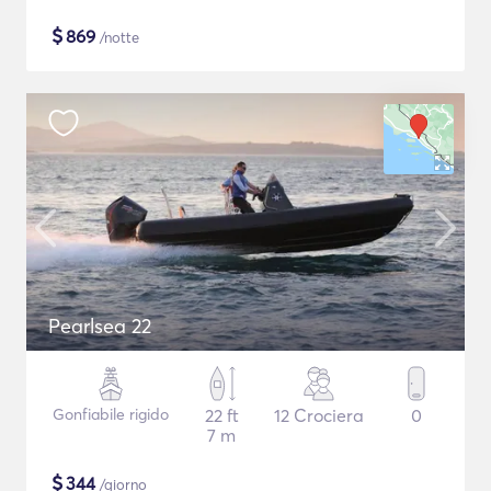
$
869
/notte
Pearlsea 22
Gonfiabile rigido
22 ft
12 Crociera
0
7 m
$
344
/giorno