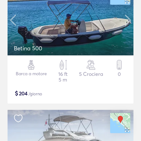
Betina 500
Barca a motore
16 ft
5 Crociera
0
5 m
$
204
/giorno