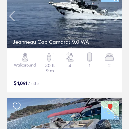
Jeanneau Cap Camarat 9.0 WA
Walkaround
30 ft
4
1
2
9 m
$
1,091
/notte