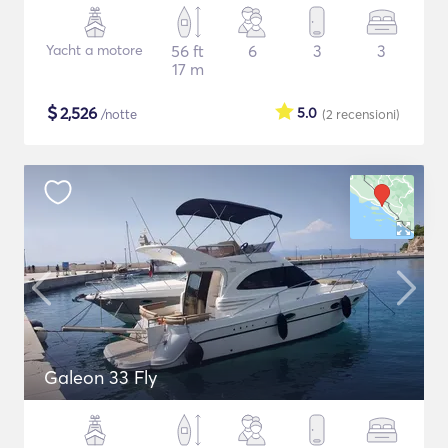
Yacht a motore
56 ft
6
3
3
17 m
$
2,526
5.0
/notte
(2
recensioni
)
Galeon 33 Fly