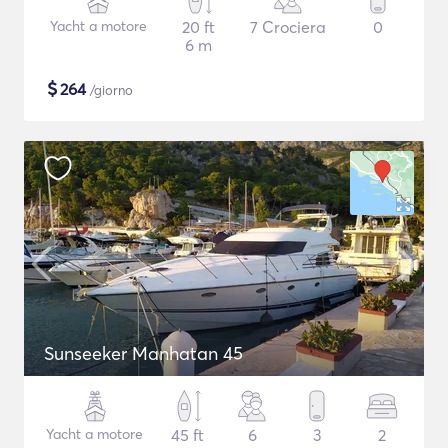
Yacht a motore
20 ft
7 Crociera
0
6 m
$
264
/giorno
Sunseeker Manhatan 45
Yacht a motore
45 ft
6
3
2