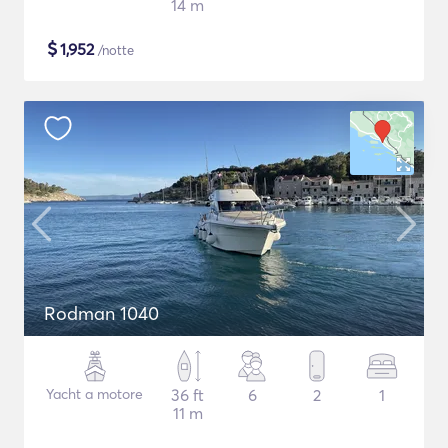
14 m
$
1,952
/notte
Rodman 1040
Yacht a motore
36 ft
6
2
1
11 m