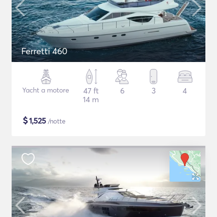
Ferretti 460
Yacht a motore
47 ft
6
3
4
14 m
$
1,525
/notte