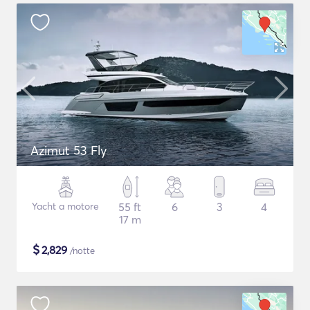
Azimut 53 Fly
Yacht a motore
55 ft
6
3
4
17 m
$
2,829
/notte