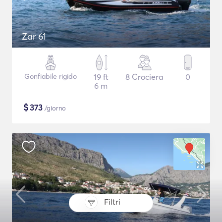
Zar 61
Gonfiabile rigido
19 ft
8 Crociera
0
6 m
$
373
/giorno
Filtri