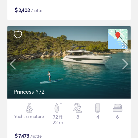
$
2,402
/notte
Princess Y72
Yacht a motore
72 ft
8
4
6
22 m
$
7,473
/notte