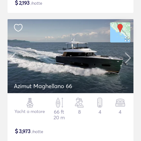
$
2,193
/notte
Azimut Maghellano 66
Yacht a motore
66 ft
8
4
4
20 m
$
3,973
/notte