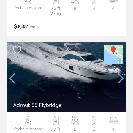
Yacht a motore
75 ft
8
4
4
23 m
$
8,351
/notte
Azimut 55 Flybridge
Yacht a motore
57 ft
6
3
4