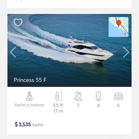
Princess 55 F
Yacht a motore
55 ft
7
4
5
17 m
$
3,535
/notte