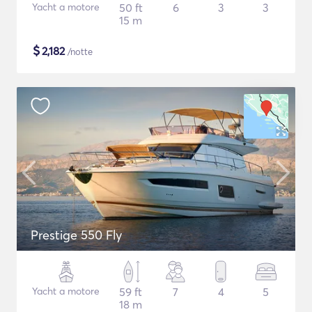
Yacht a motore
50 ft
6
3
3
15 m
$
2,182
/notte
Prestige 550 Fly
Yacht a motore
59 ft
7
4
5
18 m