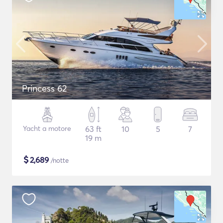
Princess 62
Yacht a motore
63 ft
10
5
7
19 m
$
2,689
/notte