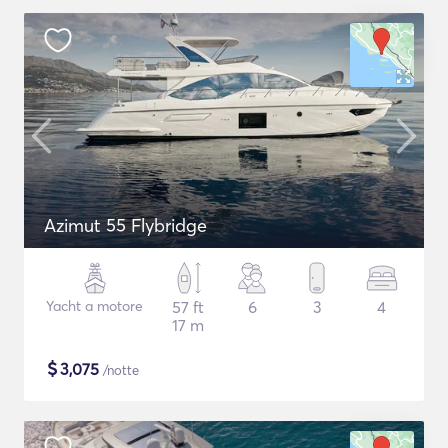
Azimut 55 Flybridge
Yacht a motore
57 ft
6
3
4
17 m
$
3,075
/notte