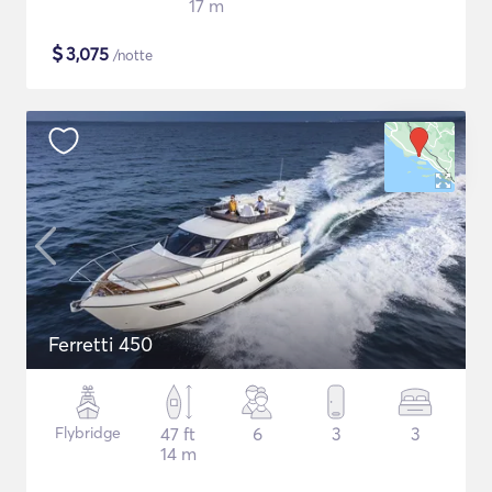
17 m
$
3,075
/notte
Ferretti 450
Flybridge
47 ft
6
3
3
14 m