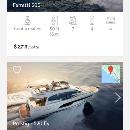
Ferretti 500
Yacht a motore
50 ft
7
4
4
15 m
$
2,713
/notte
Prestige 520 fly