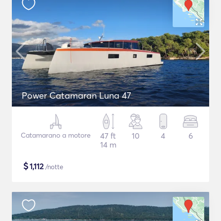
Power Catamaran Luna 47
Catamarano a motore
47 ft
10
4
6
14 m
$
1,112
/notte