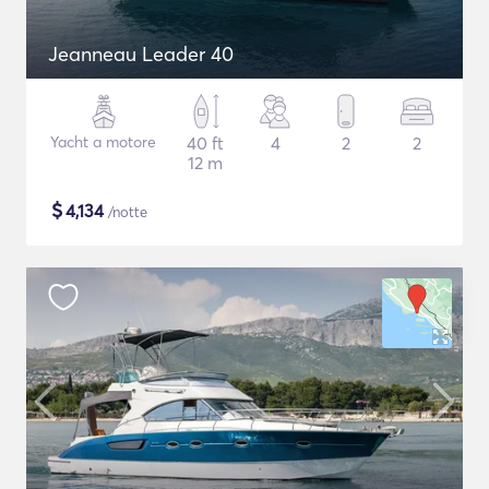
Jeanneau Leader 40
Yacht a motore
40 ft
4
2
2
12 m
$
4,134
/notte