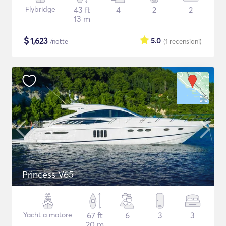
Flybridge
43 ft
4
2
2
13 m
$
1,623
5.0
/notte
(1
recensioni
)
Princess V65
Yacht a motore
67 ft
6
3
3
20 m