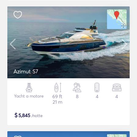
Azimut S7
Yacht a motore
69 ft
8
4
4
21 m
$
5,845
/notte