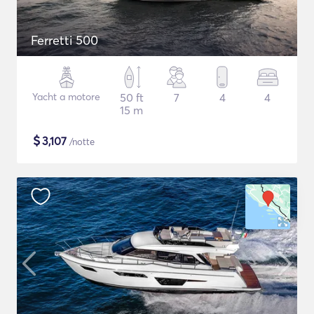
Ferretti 500
Yacht a motore
50 ft
7
4
4
15 m
$
3,107
/notte