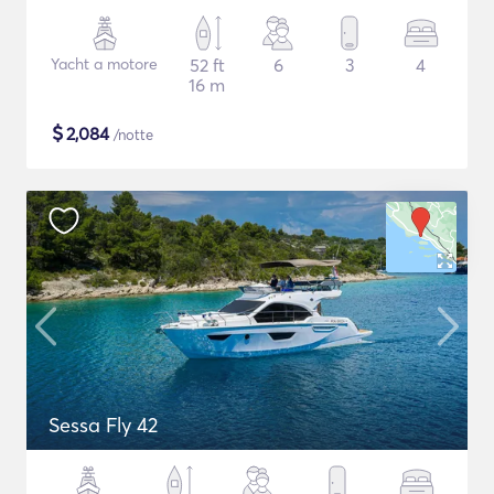
Yacht a motore
52 ft
6
3
4
16 m
$
2,084
/notte
Sessa Fly 42