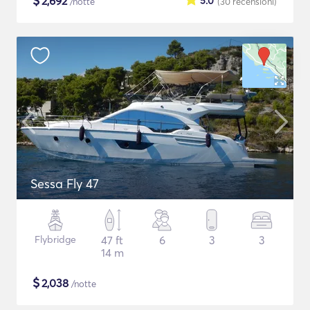
$
2,692
5.0
/notte
(30
recensioni
)
Sessa Fly 47
Flybridge
47 ft
6
3
3
14 m
$
2,038
/notte