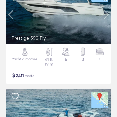
Prestige 590 Fly
Yacht a motore
61 ft
6
3
4
19 m
$
2,411
/notte