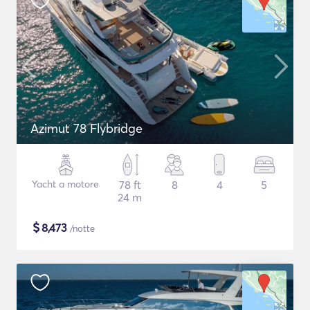
Azimut 78 Flybridge
Yacht a motore
78 ft
8
4
5
24 m
$
8,473
/notte