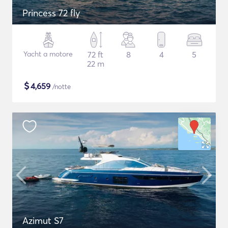
Princess 72 fly
Yacht a motore
72 ft
8
4
5
22 m
$
4,659
/notte
Azimut S7