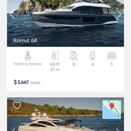
Azimut 68
Yacht a motore
69 ft
8
4
5
21 m
$
5,667
/notte