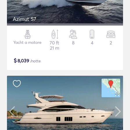
Azimut S7
Yacht a motore
70 ft
8
4
2
21 m
$
8,039
/notte