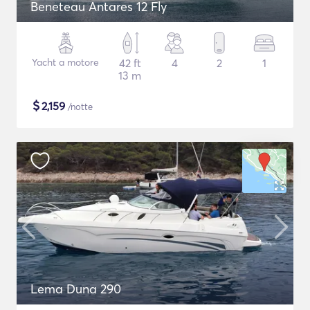
Beneteau Antares 12 Fly
Yacht a motore
42 ft
4
2
1
13 m
$
2,159
/notte
Lema Duna 290