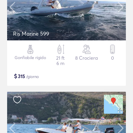
Ris Marine 599
Gonfiabile rigido
21 ft
8 Crociera
0
6 m
$
315
/giorno