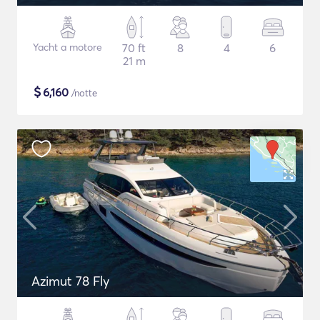
Yacht a motore
70 ft
8
4
6
21 m
$
6,160
/notte
Azimut 78 Fly