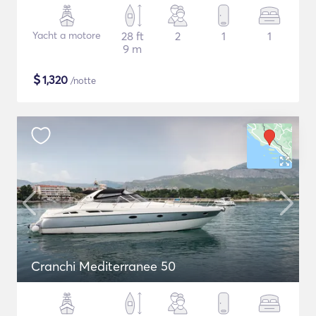
Yacht a motore
28 ft
2
1
1
9 m
$
1,320
/notte
Cranchi Mediterranee 50