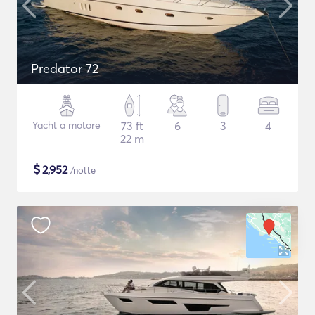
Predator 72
Yacht a motore
73 ft
6
3
4
22 m
$
2,952
/notte