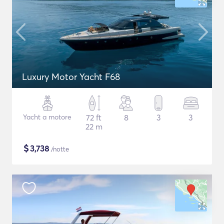
Luxury Motor Yacht F68
Yacht a motore
72 ft
8
3
3
22 m
$
3,738
/notte