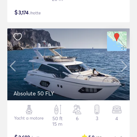
$
3,174
/notte
Absolute 50 FLY
Yacht a motore
50 ft
6
3
4
15 m