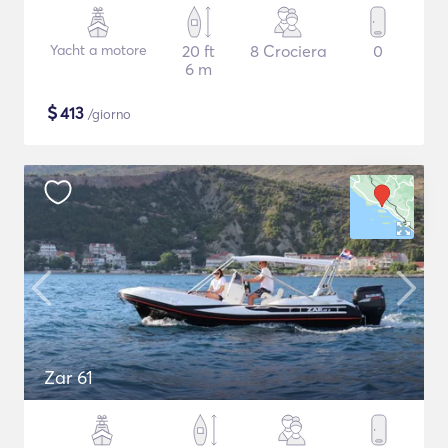
Yacht a motore
20 ft
8 Crociera
0
6 m
$
413
/giorno
Zar 61