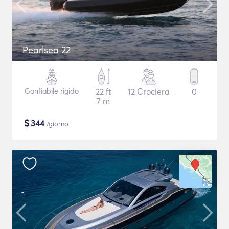
Pearlsea 22
Gonfiabile rigido
22 ft
12 Crociera
0
7 m
$
344
/giorno