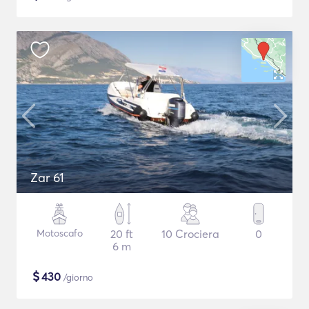
Zar 61
Motoscafo
20 ft
10 Crociera
0
6 m
$
430
/giorno