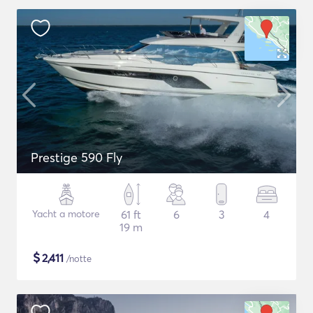
Prestige 590 Fly
Yacht a motore
61 ft
6
3
4
19 m
$
2,411
/notte