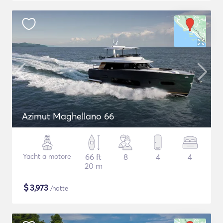
Azimut Maghellano 66
Yacht a motore
66 ft
8
4
4
20 m
$
3,973
/notte