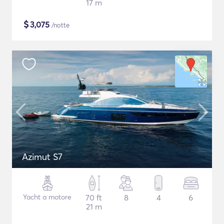
17 m
$
3,075
/notte
Azimut S7
Yacht a motore
70 ft
8
4
6
21 m