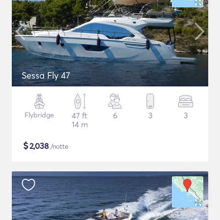
Sessa Fly 47
Flybridge
47 ft
6
3
3
14 m
$
2,038
/notte