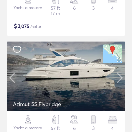
Yacht a motore
57 ft
6
3
4
17 m
$
3,075
/notte
Azimut 55 Flybridge
Yacht a motore
57 ft
6
3
4