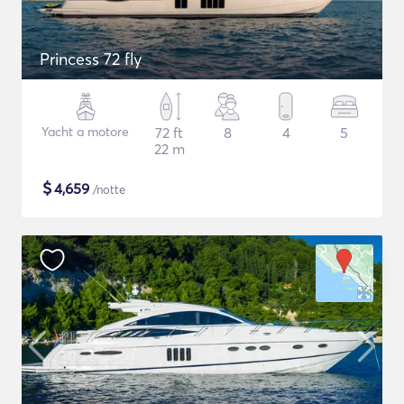
Princess 72 fly
Yacht a motore
72 ft
8
4
5
22 m
$
4,659
/notte