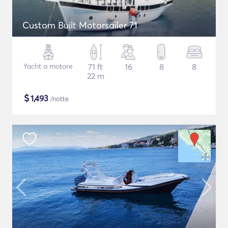
Custom Built Motorsailer 71
Yacht a motore
71 ft
16
8
8
22 m
$
1,493
/notte