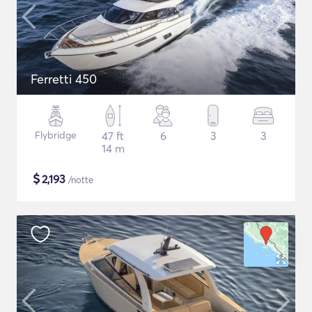
Ferretti 450
Flybridge
47 ft
6
3
3
14 m
$
2,193
/notte