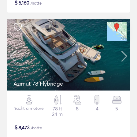
$
6,160
/notte
Azimut 78 Flybridge
Yacht a motore
78 ft
8
4
5
24 m
$
8,473
/notte