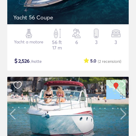
Yacht 56 Coupe
Yacht a motore
56 ft
6
3
3
17 m
$
2,526
5.0
/notte
(2
recensioni
)