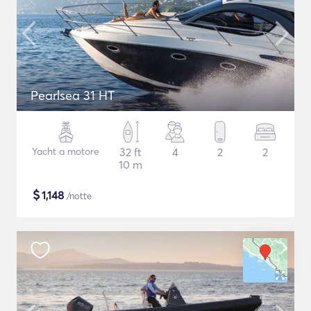
Pearlsea 31 HT
Yacht a motore
32 ft
4
2
2
10 m
$
1,148
/notte