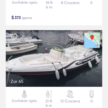
Gonfiabile rigido
19 ft
8 Crociera
0
6 m
$
373
/giorno
Zar 65
Gonfiabile rigido
21 ft
12 Crociera
0
6 m