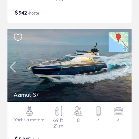
$
942
/notte
Azimut S7
Yacht a motore
69 ft
8
4
4
21 m