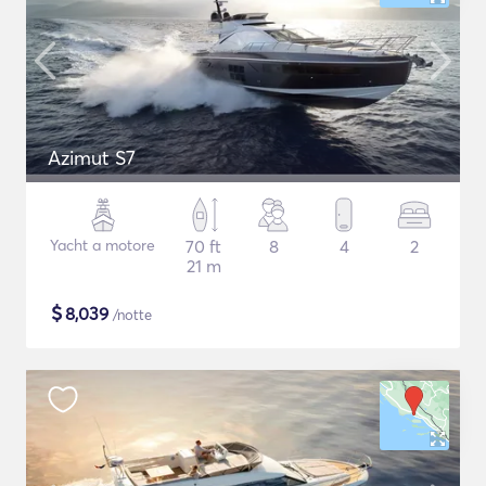
Azimut S7
Yacht a motore
70 ft
8
4
2
21 m
$
8,039
/notte