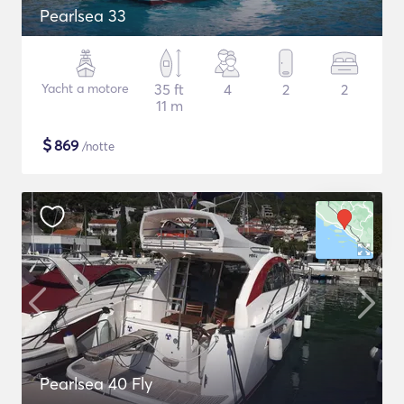
Pearlsea 33
Yacht a motore
35 ft
4
2
2
11 m
$
869
/notte
Pearlsea 40 Fly