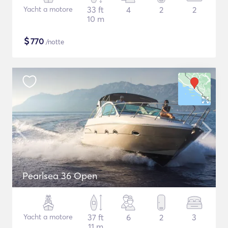
Yacht a motore
33 ft
4
2
2
10 m
$
770
/notte
Pearlsea 36 Open
Yacht a motore
37 ft
6
2
3
11 m