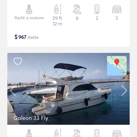
Yacht a motore
39 ft
6
2
3
12 m
$
967
/notte
Galeon 33 Fly