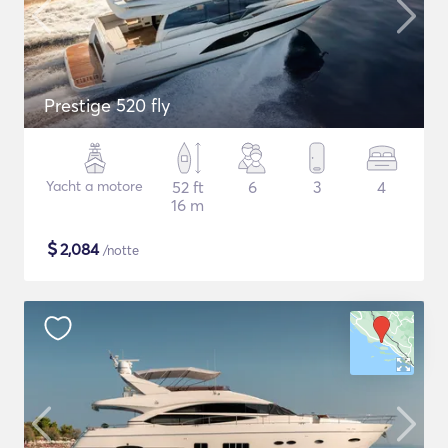
Prestige 520 fly
Yacht a motore
52 ft
6
3
4
16 m
$
2,084
/notte