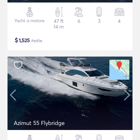
Yacht a motore
47 ft
6
3
4
14 m
$
1,525
/notte
Azimut 55 Flybridge