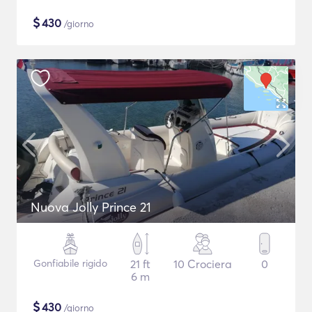
$
430
/giorno
Nuova Jolly Prince 21
Gonfiabile rigido
21 ft
10 Crociera
0
6 m
$
430
/giorno