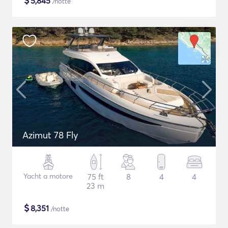
$
5,845
/notte
Azimut 78 Fly
Yacht a motore
75 ft
8
4
4
23 m
$
8,351
/notte