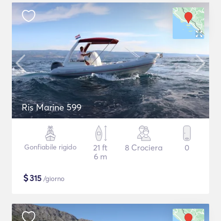
Ris Marine 599
Gonfiabile rigido
21 ft
8 Crociera
0
6 m
$
315
/giorno