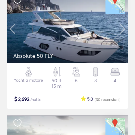
Absolute 50 FLY
Yacht a motore
50 ft
6
3
4
15 m
$
2,692
5.0
/notte
(30
recensioni
)