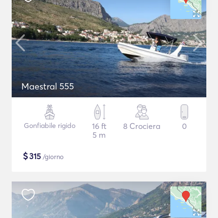
Maestral 555
Gonfiabile rigido
16 ft
8 Crociera
0
5 m
$
315
/giorno