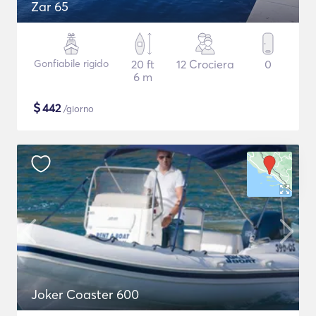
Zar 65
Gonfiabile rigido
20 ft
12 Crociera
0
6 m
$
442
/giorno
Joker Coaster 600