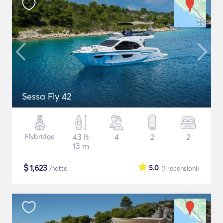
Sessa Fly 42
Flybridge
43 ft
4
2
2
13 m
$
1,623
5.0
/notte
(1
recensioni
)