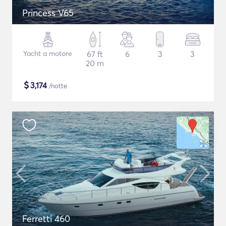
Princess V65
Yacht a motore
67 ft
6
3
3
20 m
$
3,174
/notte
Ferretti 460