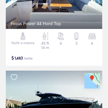
Focus Power 44 Hard Top
Yacht a motore
45 ft
6
3
4
14 m
$
1,483
/notte