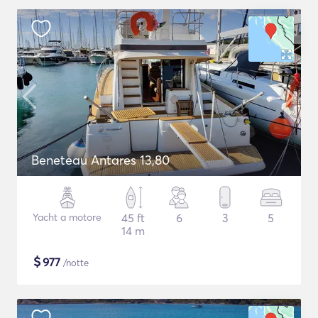
Beneteau Antares 13,80
Yacht a motore
45 ft
6
3
5
14 m
$
977
/notte