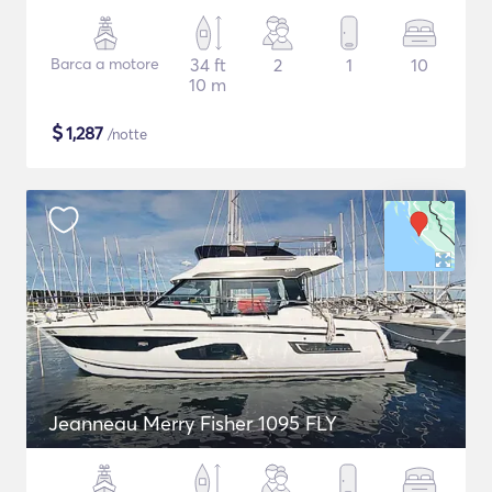
Barca a motore
34 ft
2
1
10
10 m
$
1,287
/notte
Jeanneau Merry Fisher 1095 FLY