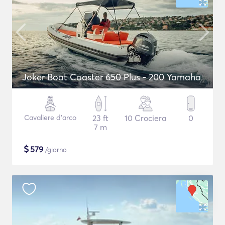
Joker Boat Coaster 650 Plus - 200 Yamaha
Cavaliere d'arco
23 ft
10 Crociera
0
7 m
$
579
/giorno