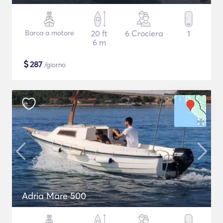
Barca a motore
20 ft
6 Crociera
1
6 m
$
287
/giorno
Adria Mare 500