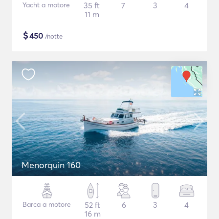
Yacht a motore
35 ft
7
3
4
11 m
$
450
/notte
Menorquin 160
Barca a motore
52 ft
6
3
4
16 m