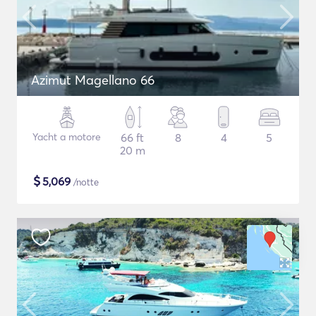
Azimut Magellano 66
Yacht a motore
66 ft
8
4
5
20 m
$
5,069
/notte