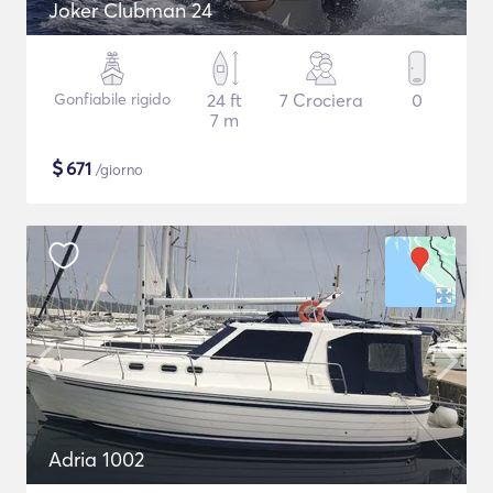
Joker Clubman 24
Gonfiabile rigido
24 ft
7 Crociera
0
7 m
$
671
/giorno
Adria 1002