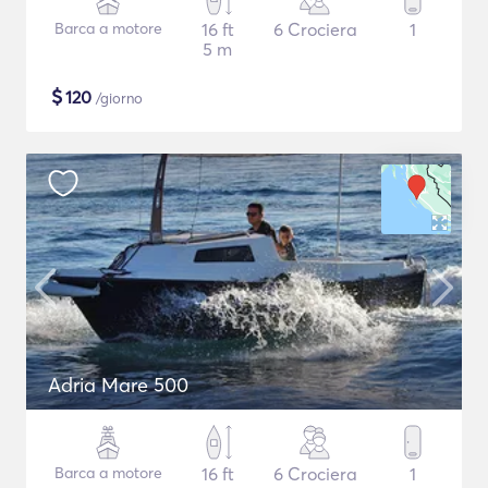
Barca a motore
16 ft
6 Crociera
1
5 m
$
120
/giorno
Adria Mare 500
Barca a motore
16 ft
6 Crociera
1