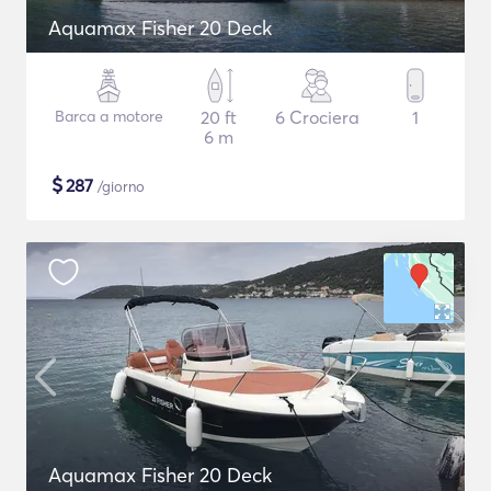
Aquamax Fisher 20 Deck
Barca a motore
20 ft
6 Crociera
1
6 m
$
287
/giorno
Aquamax Fisher 20 Deck