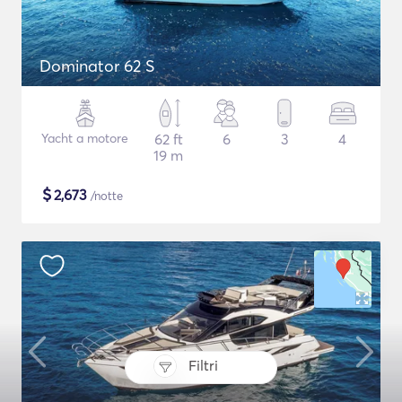
Dominator 62 S
Yacht a motore
62 ft
6
3
4
19 m
$
2,673
/notte
Filtri