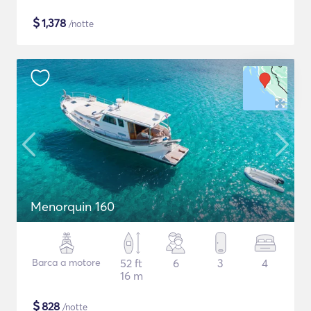
$
1,378
/notte
Menorquin 160
Barca a motore
52 ft
6
3
4
16 m
$
828
/notte