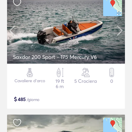
Saxdor 200 Sport - 175 Mercury V6
Cavaliere d'arco
19 ft
5 Crociera
0
6 m
$
485
/giorno