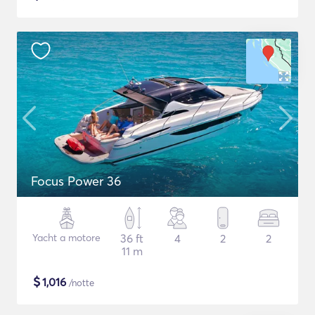
Focus Power 36
Yacht a motore
36 ft
4
2
2
11 m
$
1,016
/notte