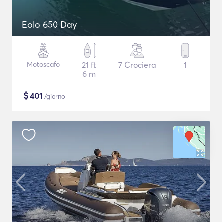
Eolo 650 Day
Motoscafo
21 ft
7 Crociera
1
6 m
$
401
/giorno