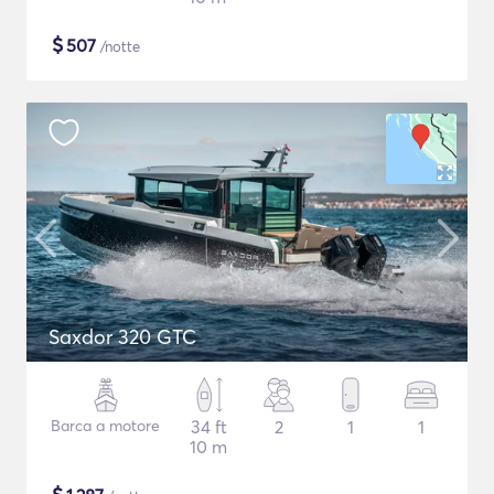
$
507
/notte
Saxdor 320 GTC
Barca a motore
34 ft
2
1
1
10 m