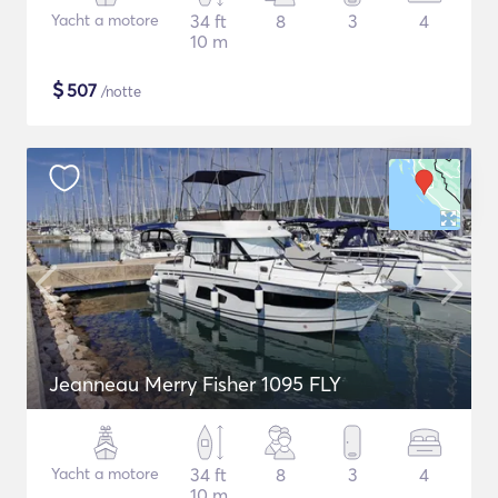
Yacht a motore
34 ft
8
3
4
10 m
$
507
/notte
Jeanneau Merry Fisher 1095 FLY
Yacht a motore
34 ft
8
3
4
10 m