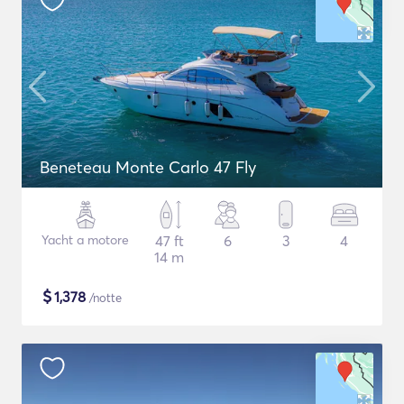
Beneteau Monte Carlo 47 Fly
Yacht a motore
47 ft
6
3
4
14 m
$
1,378
/notte