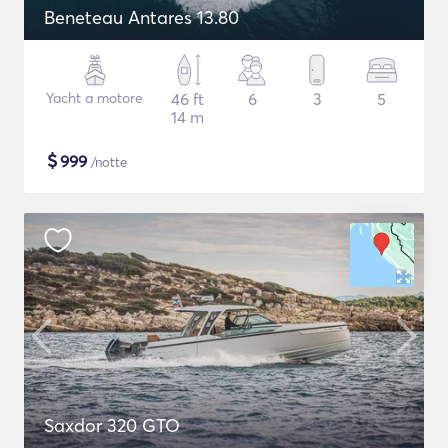
Beneteau Antares 13.80
Yacht a motore
46 ft
6
3
5
14 m
$
999
/notte
Saxdor 320 GTO