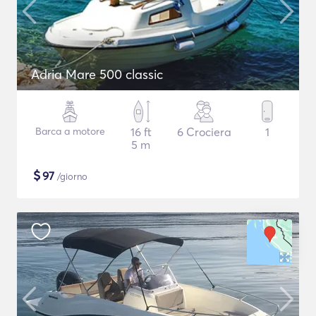
Adria Mare 500 classic
Barca a motore
16 ft
6 Crociera
1
5 m
$
97
/giorno