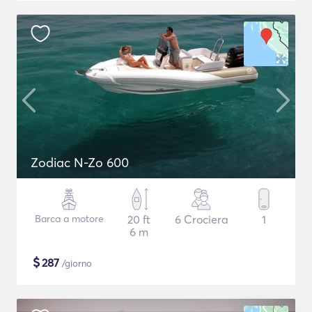
Zodiac N-Zo 600
Barca a motore
20 ft
6 Crociera
1
6 m
$
287
/giorno