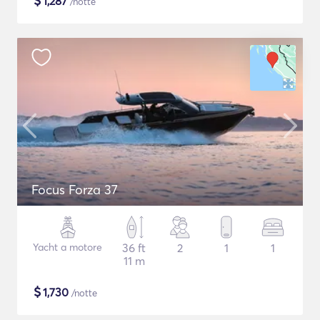
$
1,287
/notte
Focus Forza 37
Yacht a motore
36 ft
2
1
1
11 m
$
1,730
/notte