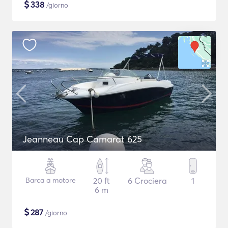
$
338
/giorno
Jeanneau Cap Camarat 625
Barca a motore
20 ft
6 Crociera
1
6 m
$
287
/giorno