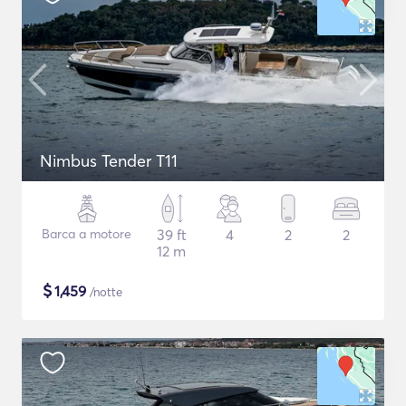
Nimbus Tender T11
Barca a motore
39 ft
4
2
2
12 m
$
1,459
/notte