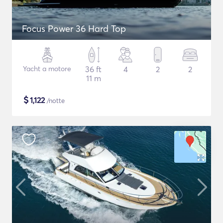
Focus Power 36 Hard Top
Yacht a motore
36 ft
4
2
2
11 m
$
1,122
/notte