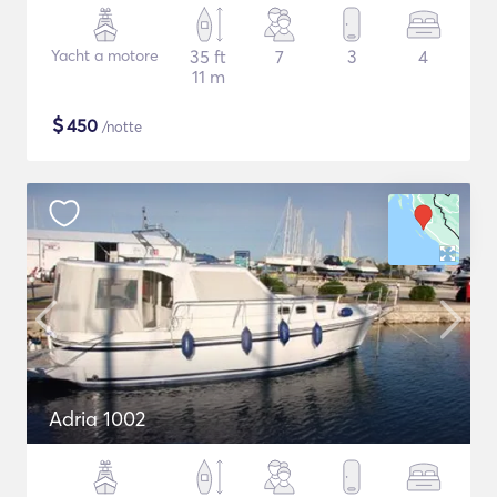
Yacht a motore
35 ft
7
3
4
11 m
$
450
/notte
Adria 1002