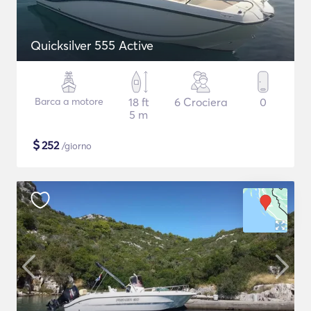
Quicksilver 555 Active
Barca a motore
18 ft
6 Crociera
0
5 m
$
252
/giorno