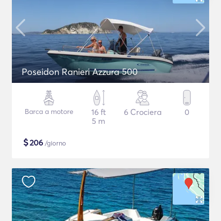
Poseidon Ranieri Azzura 500
Barca a motore
16 ft
6 Crociera
0
5 m
$
206
/giorno