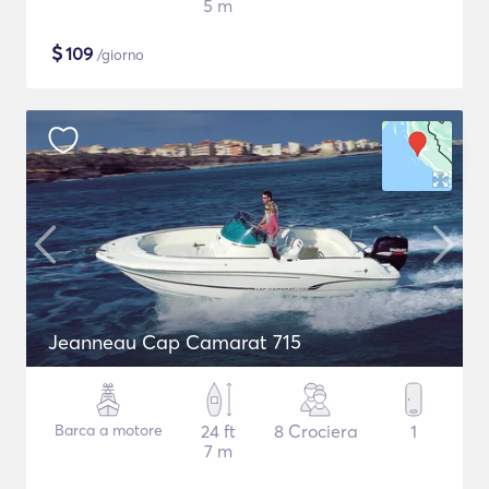
5 m
$
109
/giorno
Jeanneau Cap Camarat 715
Barca a motore
24 ft
8 Crociera
1
7 m