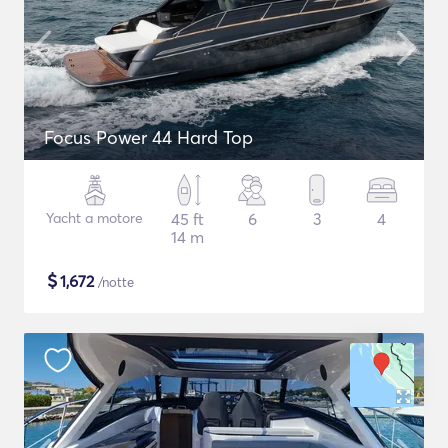
Focus Power 44 Hard Top
Yacht a motore
45 ft
6
3
4
14 m
$
1,672
/notte