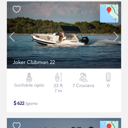
Joker Clubman 22
Gonfiabile rigido
23 ft
7 Crociera
0
7 m
$
622
/giorno