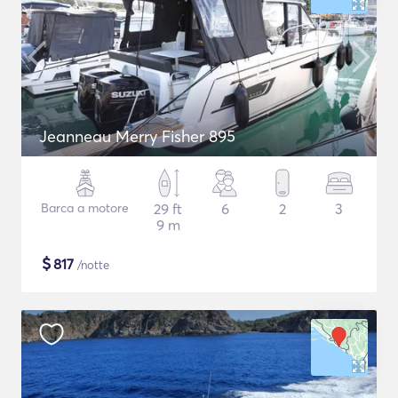
Jeanneau Merry Fisher 895
Barca a motore
29 ft
6
2
3
9 m
$
817
/notte