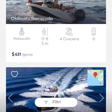
Okiboats Barracuda
Motoscafo
17 ft
4 Crociera
0
5 m
$
631
/giorno
Filtri