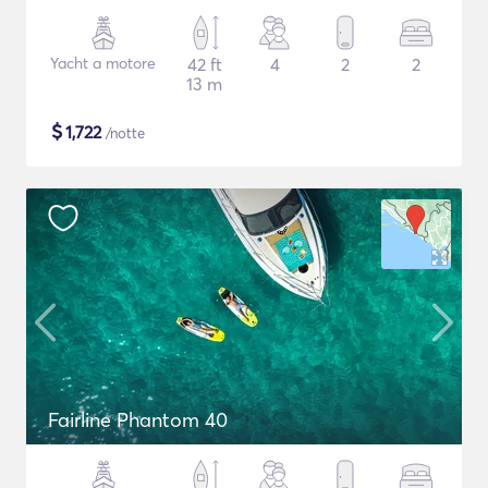
Yacht a motore
42 ft
4
2
2
13 m
$
1,722
/notte
Fairline Phantom 40