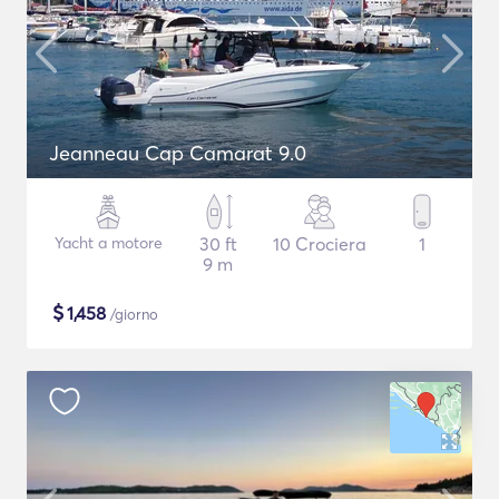
Jeanneau Cap Camarat 9.0
Yacht a motore
30 ft
10 Crociera
1
9 m
$
1,458
/giorno