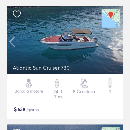
Atlantic Sun Cruiser 730
Barca a motore
24 ft
8 Crociera
1
7 m
$
638
/giorno