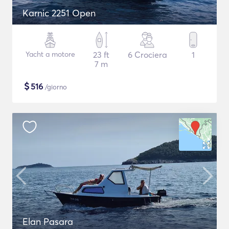
Karnic 2251 Open
Yacht a motore
23 ft
6 Crociera
1
7 m
$
516
/giorno
Elan Pasara