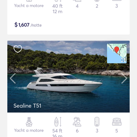
Yacht a motore
40 ft
4
2
3
12 m
$
1,607
/notte
Sealine T51
Yacht a motore
54 ft
6
3
5
16 m