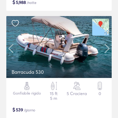
$
5,988
/notte
Barracuda 530
Gonfiabile rigido
15 ft
5 Crociera
0
5 m
$
539
/giorno