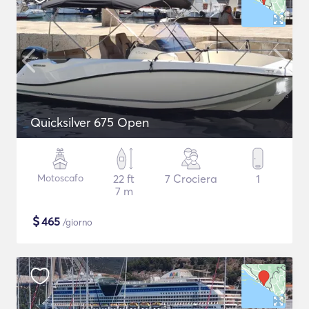
Quicksilver 675 Open
Motoscafo
22 ft
7 Crociera
1
7 m
$
465
/giorno