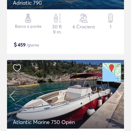
Adriatic 790
Barca a ponte
30 ft
6 Crociera
1
9 m
$
459
/giorno
Atlantic Marine 750 Open