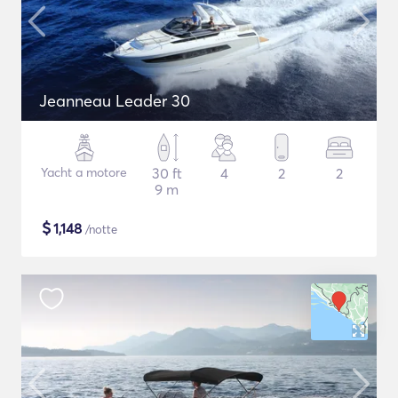
Jeanneau Leader 30
Yacht a motore
30 ft
4
2
2
9 m
$
1,148
/notte