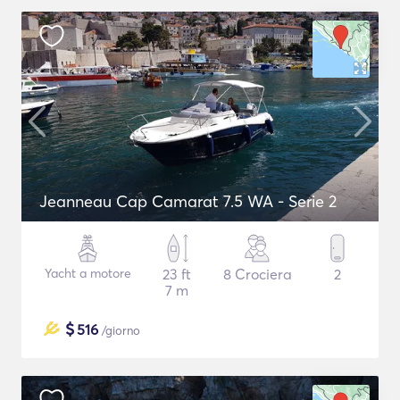
Jeanneau Cap Camarat 7.5 WA - Serie 2
Yacht a motore
23 ft
8 Crociera
2
7 m
$
516
/giorno