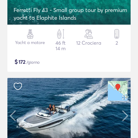
Ferretti Fly 43 - Small group tour by premium
yacht to Elaphite Islands
Yacht a motore
46 ft
12 Crociera
2
14 m
$
172
/giorno