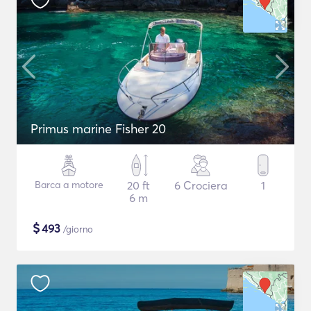
Primus marine Fisher 20
Barca a motore
20 ft
6 Crociera
1
6 m
$
493
/giorno