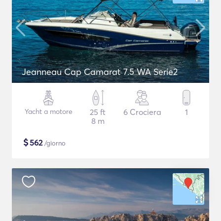
Jeanneau Cap Camarat 7.5 WA Serie2
Yacht a motore
25 ft
6 Crociera
1
8 m
$
562
/giorno