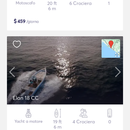
Motoscafo
20 ft
6 Crociera
1
6 m
$
459
/giorno
Elan 18 CC
Yacht a motore
19 ft
4 Crociera
0
6 m