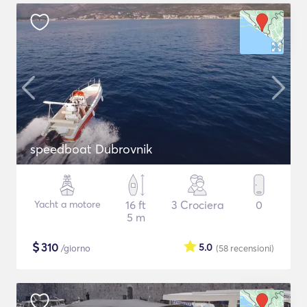
speedboat Dubrovnik
Yacht a motore
16 ft
3 Crociera
0
5 m
$
310
5.0
/giorno
(58
recensioni
)