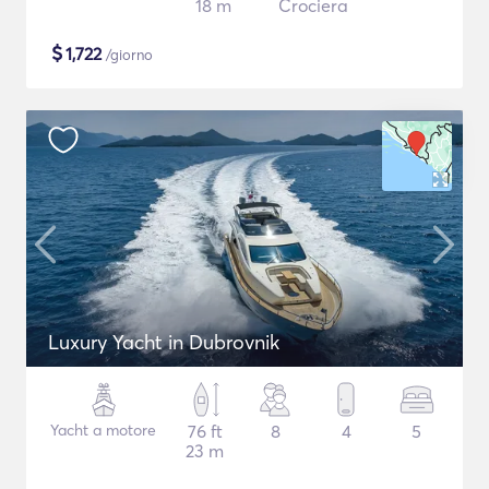
18 m
Crociera
$
1,722
/giorno
Luxury Yacht in Dubrovnik
Yacht a motore
76 ft
8
4
5
23 m