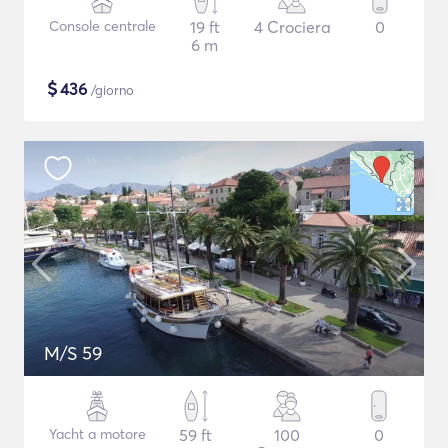
Console centrale
19 ft
4 Crociera
0
6 m
$
436
/giorno
M/S 59
Yacht a motore
59 ft
100
0