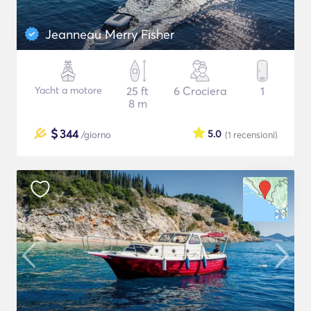
Jeanneau Merry Fisher
Yacht a motore
25 ft
6 Crociera
1
8 m
$
344
5.0
/giorno
(1
recensioni
)