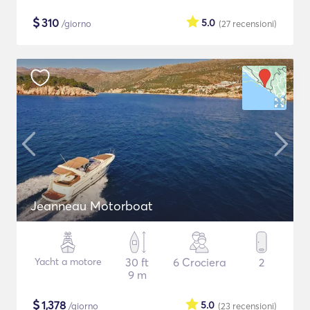
$
310
5.0
/giorno
(27
recensioni
)
Jeanneau Motorboat
Yacht a motore
30 ft
6 Crociera
2
9 m
$
1,378
5.0
/giorno
(23
recensioni
)