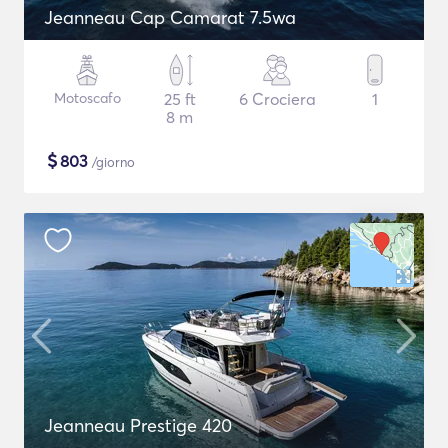
Jeanneau Cap Camarat 7.5wa
Motoscafo
25 ft
6 Crociera
1
8 m
$
803
/giorno
Jeanneau Prestige 420