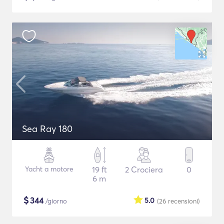
Sea Ray 180
Yacht a motore
19 ft
2 Crociera
0
6 m
$
344
5.0
/giorno
(26
recensioni
)