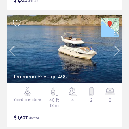
$
1,722
/notte
Jeanneau Prestige 400
Yacht a motore
40 ft
4
2
2
12 m
$
1,607
/notte