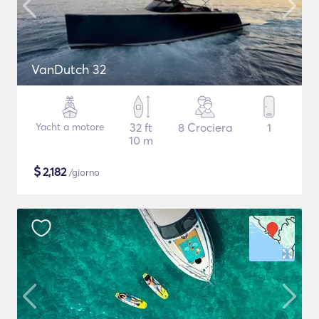
VanDutch 32
Yacht a motore
32 ft
8 Crociera
1
10 m
$
2,182
/giorno