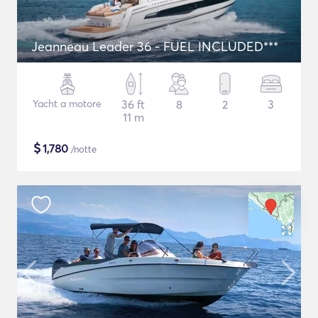
Jeanneau Leader 36 - FUEL INCLUDED***
Yacht a motore
36 ft
8
2
3
11 m
$
1,780
/notte