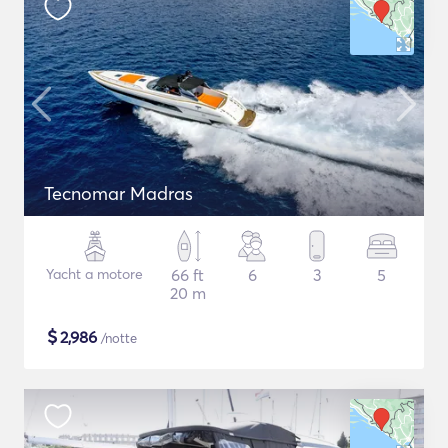
Tecnomar Madras
Yacht a motore
66 ft
6
3
5
20 m
$
2,986
/notte