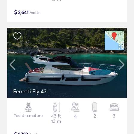
$
2,641
/notte
Ferretti Fly 43
Yacht a motore
43 ft
4
2
3
13 m