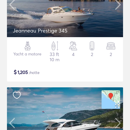
Jeanneau Prestige 34S
Yacht a motore
33 ft
4
2
2
10 m
$
1,205
/notte