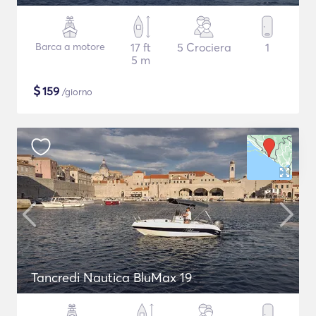
Barca a motore
17 ft
5 Crociera
1
5 m
$
159
/giorno
Tancredi Nautica BluMax 19