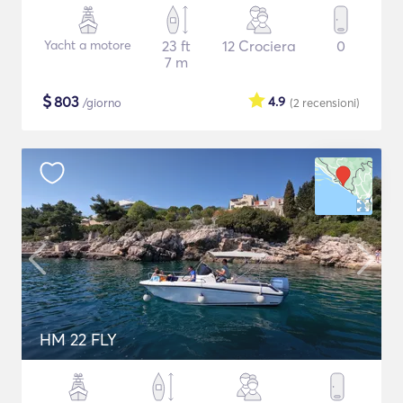
Yacht a motore
23 ft
12 Crociera
0
7 m
$
803
4.9
/giorno
(2
recensioni
)
HM 22 FLY