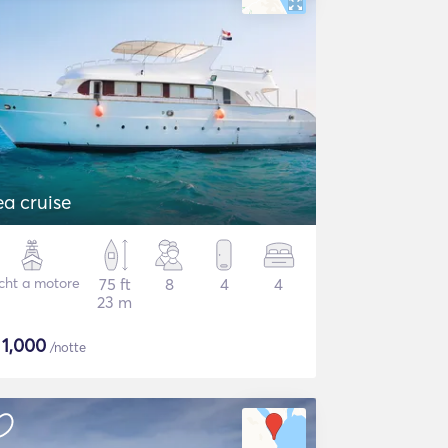
ea cruise
cht a motore
75 ft
8
4
4
23 m
$
1,000
/notte