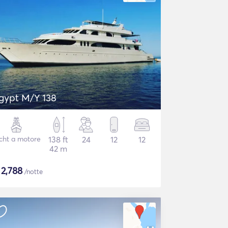
gypt M/Y 138
cht a motore
138 ft
24
12
12
42 m
$
2,788
/notte