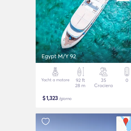
Egypt M/Y 92
Yacht a motore
92 ft
35
0
28 m
Crociera
$
1,323
/giorno