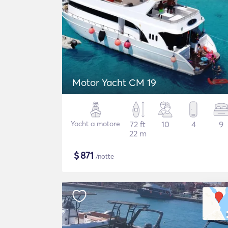
Motor Yacht CM 19
Yacht a motore
72 ft
10
4
9
22 m
$
871
/notte