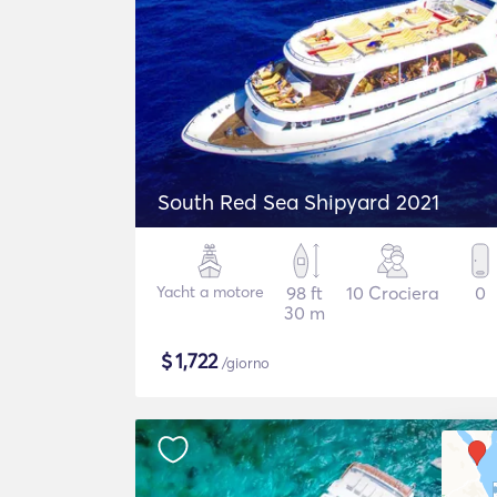
South Red Sea Shipyard 2021
Yacht a motore
98 ft
10 Crociera
0
30 m
$
1,722
/giorno