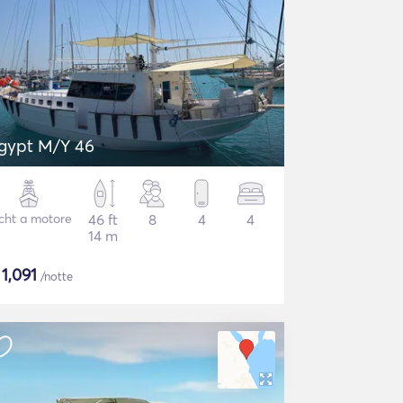
gypt M/Y 46
cht a motore
46 ft
8
4
4
14 m
$
1,091
/notte