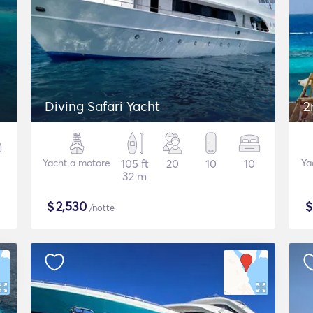
Diving Safari Yacht
2
Yacht a motore
105 ft
20
10
10
Ya
32 m
$
2,530
/notte