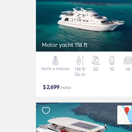
Motor yacht 118 ft
Yacht a motore
118 ft
20
10
14
36 m
$
2,699
/notte