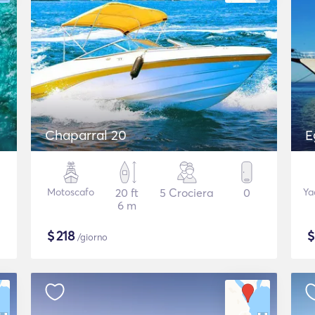
Chaparral 20
E
Motoscafo
20 ft
5 Crociera
0
Ya
6 m
$
218
/giorno