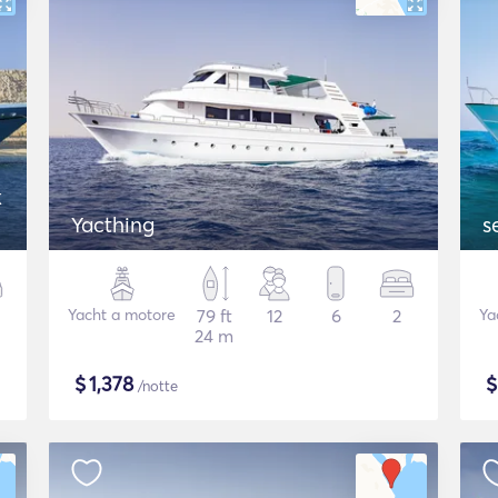
k
Yacthing
s
Yacht a motore
79 ft
12
6
2
Ya
24 m
$
1,378
/notte