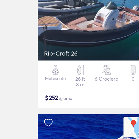
Rib-Craft 26
Motoscafo
26 ft
6 Crociera
0
8 m
$
252
/giorno