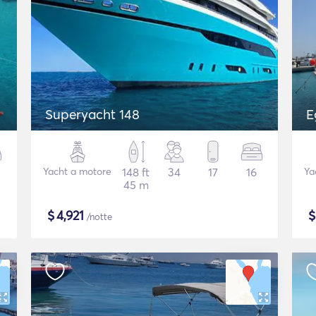
Superyacht 148
E
Yacht a motore
148 ft
34
17
16
Ya
45 m
$
4,921
/notte