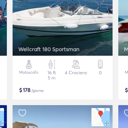
Wellcraft 180 Sportsman
M
Motoscafo
16 ft
4 Crociera
0
M
5 m
$
178
/giorno