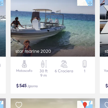
star marine 2020
s
Motoscafo
30 ft
6 Crociera
1
Ya
9 m
$
545
/giorno