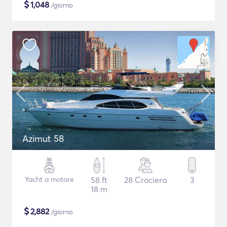
$
1,048
/giorno
Azimut 58
Yacht a motore
58 ft
28 Crociera
3
18 m
$
2,882
/giorno