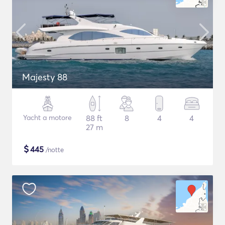
Majesty 88
Yacht a motore
88 ft
8
4
4
27 m
$
445
/notte