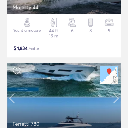
Majesty 44
Yacht a motore
44 ft
6
3
5
13 m
$
1,834
/notte
Ferretti 780