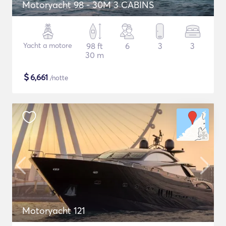
Motoryacht 98 - 30M 3 CABINS
Yacht a motore
98 ft
6
3
3
30 m
$
6,661
/notte
Motoryacht 121