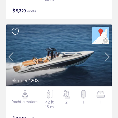
$
5,329
/notte
Skipper 120S
Yacht a motore
42 ft
2
1
1
13 m