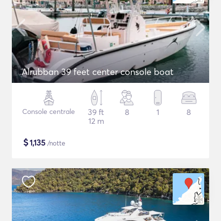
Alrubban 39 feet center console boat
Console centrale
39 ft
8
1
8
12 m
$
1,135
/notte