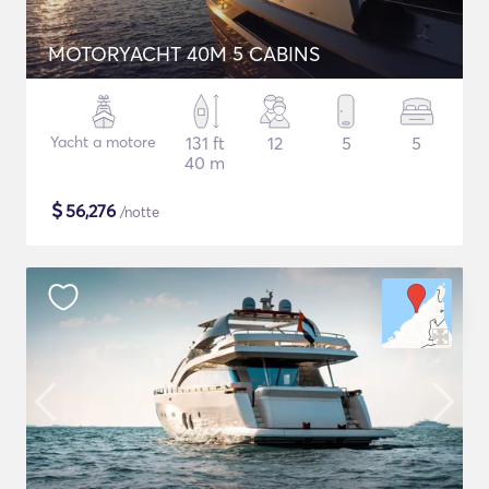
MOTORYACHT 40M 5 CABINS
Yacht a motore
131 ft
12
5
5
40 m
$
56,276
/notte