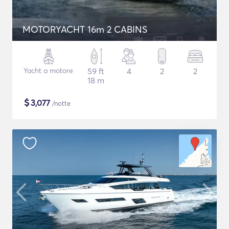
MOTORYACHT 16m 2 CABINS
Yacht a motore
59 ft
4
2
2
18 m
$
3,077
/notte