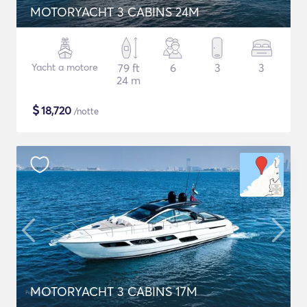
MOTORYACHT 3 CABINS 24M
Yacht a motore
79 ft
6
3
3
24 m
$
18,720
/notte
MOTORYACHT 3 CABINS 17M