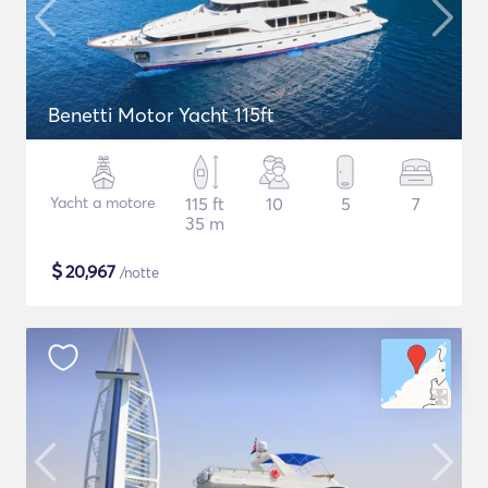
Benetti Motor Yacht 115ft
Yacht a motore
115 ft
10
5
7
35 m
$
20,967
/notte