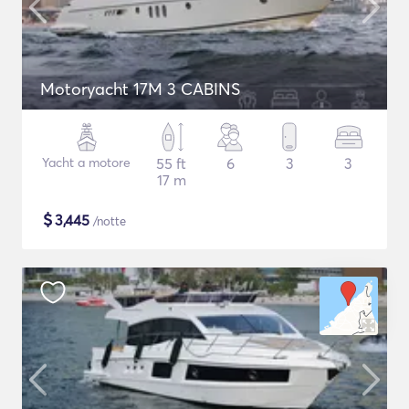
Motoryacht 17M 3 CABINS
Yacht a motore
55 ft
6
3
3
17 m
$
3,445
/notte