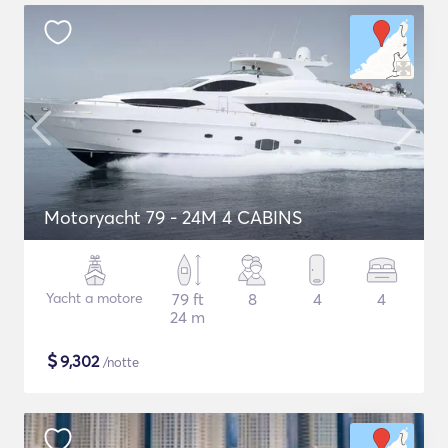
Motoryacht 79 - 24M 4 CABINS
Yacht a motore
79 ft
8
4
4
24 m
$
9,302
/notte