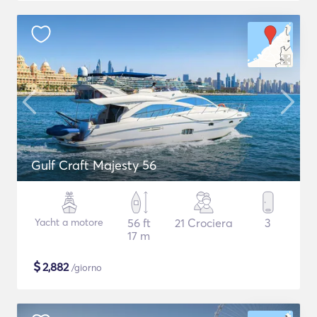
Gulf Craft Majesty 56
Yacht a motore
56 ft
21 Crociera
3
17 m
$
2,882
/giorno