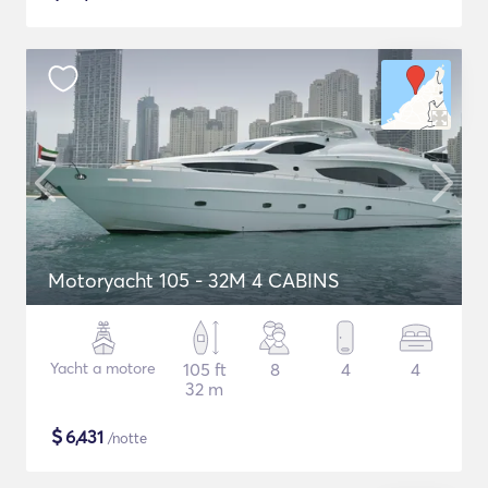
Motoryacht 105 - 32M 4 CABINS
Yacht a motore
105 ft
8
4
4
32 m
$
6,431
/notte