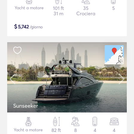
Yacht a motore
101 ft
35
5
31 m
Crociera
$
5,742
/giorno
Sunseeker
Yacht a motore
82 ft
8
4
4