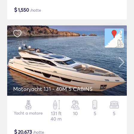
$
1,550
/notte
Motoryacht 131 - 40M 5 CABINS
Yacht a motore
131 ft
10
5
5
40 m
$
20,673
/notte