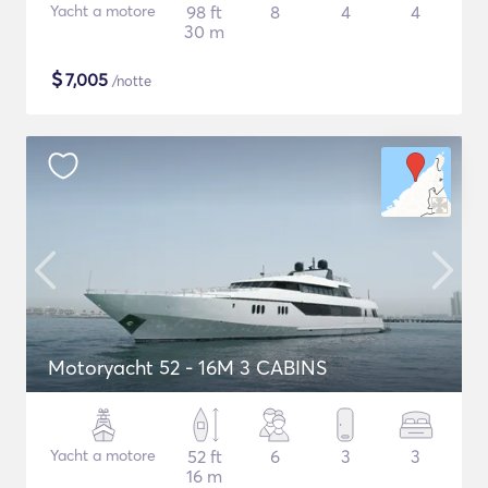
Yacht a motore
98 ft
8
4
4
30 m
$
7,005
/notte
Motoryacht 52 - 16M 3 CABINS
Yacht a motore
52 ft
6
3
3
16 m