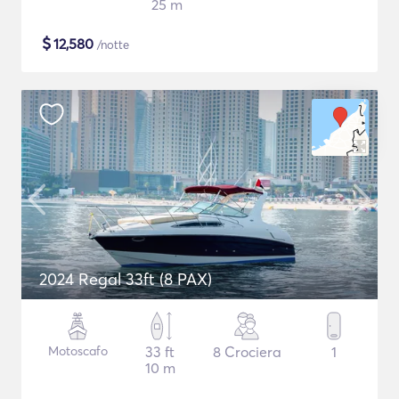
25 m
$
12,580
/notte
2024 Regal 33ft (8 PAX)
Motoscafo
33 ft
8 Crociera
1
10 m