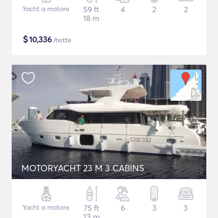
Yacht a motore
59 ft
4
2
2
18 m
$
10,336
/notte
MOTORYACHT 23 M 3 CABINS
Yacht a motore
75 ft
6
3
3
23 m