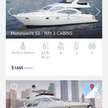
Motoryacht 52 - 16M 3 CABİNS
Yacht a motore
52 ft
6
3
3
16 m
$
1,665
/notte