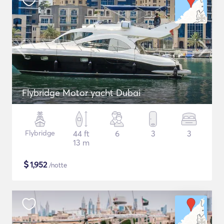
Flybridge Motor yacht Dubai
Flybridge
44 ft
6
3
3
13 m
$
1,952
/notte