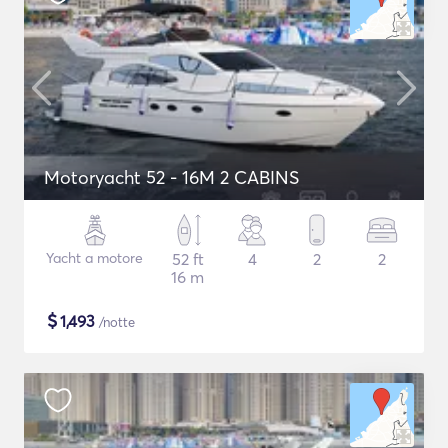
Motoryacht 52 - 16M 2 CABINS
Yacht a motore
52 ft
4
2
2
16 m
$
1,493
/notte