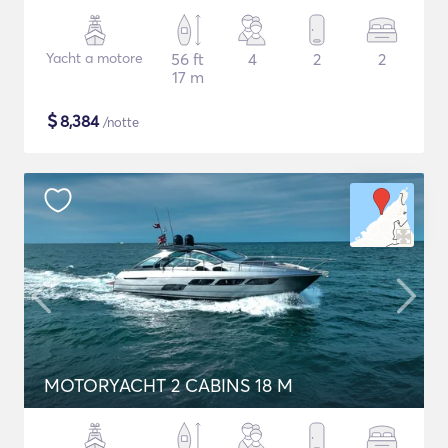
Yacht a motore
56 ft
4
2
2
17 m
$
8,384
/notte
MOTORYACHT 2 CABINS 18 M