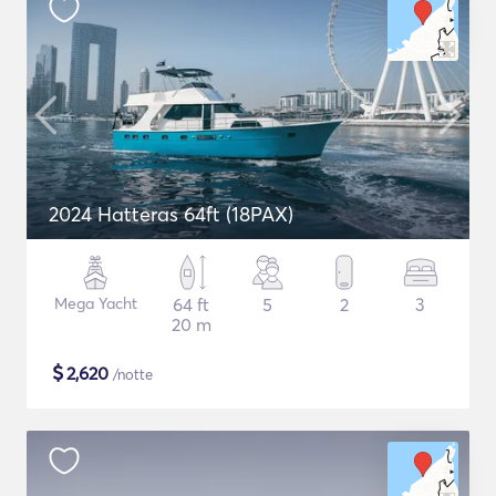
2024 Hatteras 64ft (18PAX)
Mega Yacht
64 ft
5
2
3
20 m
$
2,620
/notte