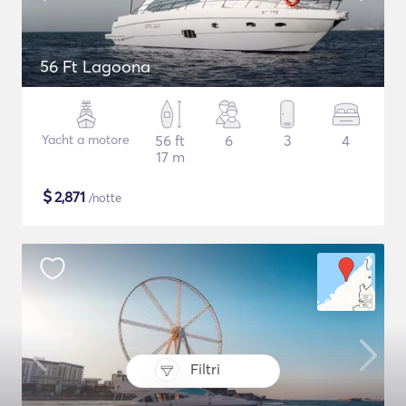
56 Ft Lagoona
Yacht a motore
56 ft
6
3
4
17 m
$
2,871
/notte
Filtri