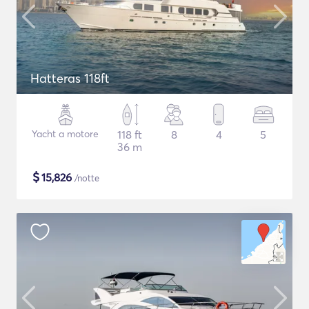
Hatteras 118ft
Yacht a motore
118 ft
8
4
5
36 m
$
15,826
/notte