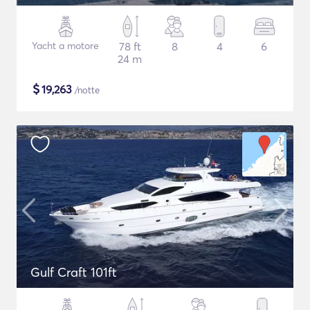
Yacht a motore
78 ft
8
4
6
24 m
$
19,263
/notte
Gulf Craft 101ft