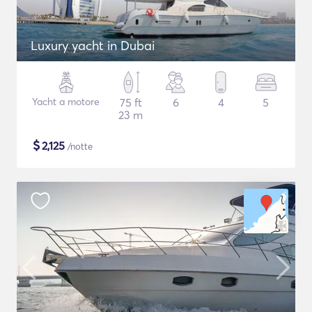
Luxury yacht in Dubai
Yacht a motore
75 ft
6
4
5
23 m
$
2,125
/notte