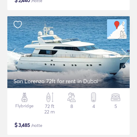
$
2,440
/notte
San Lorenzo 72ft for rent in Dubai
Flybridge
72 ft
8
4
5
22 m
$
3,485
/notte