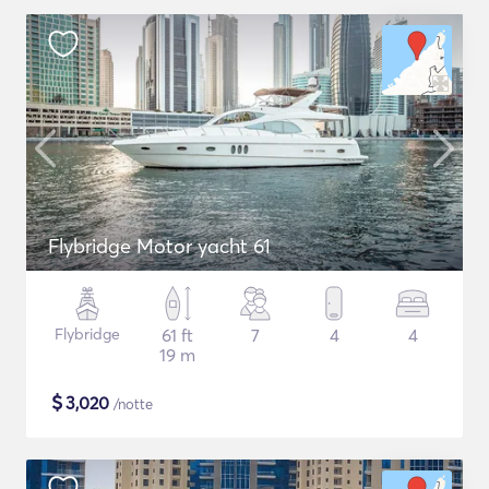
Flybridge Motor yacht 61
Flybridge
61 ft
7
4
4
19 m
$
3,020
/notte