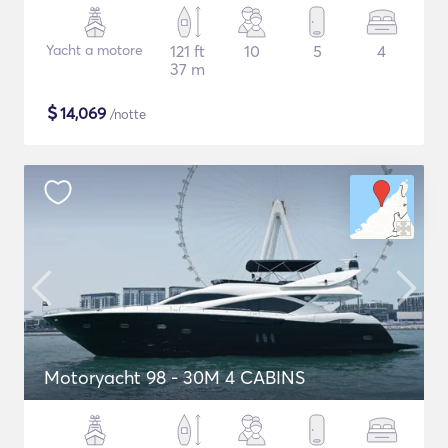
Yacht a motore
121 ft
10
5
4
37 m
$
14,069
/notte
Motoryacht 98 - 30M 4 CABINS