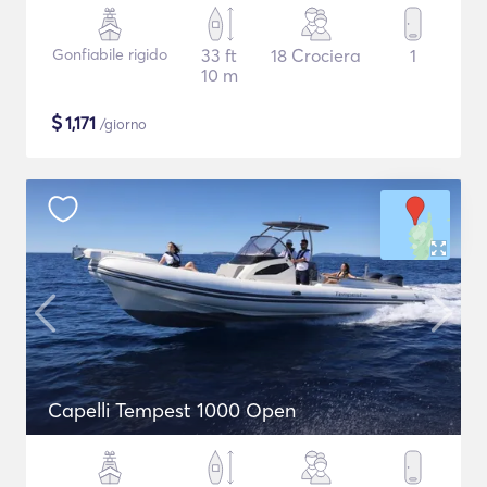
Gonfiabile rigido
33 ft
18 Crociera
1
10 m
$
1,171
/giorno
Capelli Tempest 1000 Open