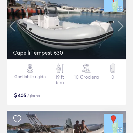
Capelli Tempest 630
Gonfiabile rigido
19 ft
10 Crociera
0
6 m
$
405
/giorno