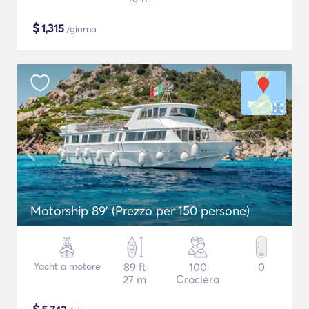
$
1,315
/giorno
Motorship 89' (Prezzo per 150 persone)
Yacht a motore
89 ft
100
0
27 m
Crociera