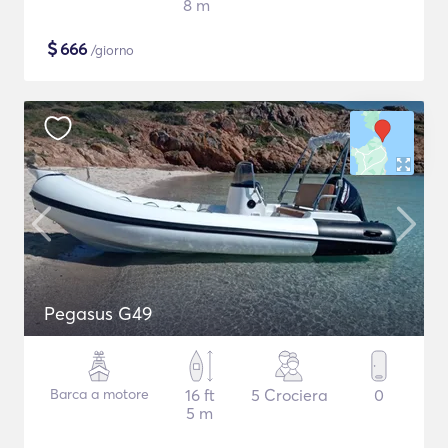
8 m
$
666
/giorno
Pegasus G49
Barca a motore
16 ft
5 Crociera
0
5 m