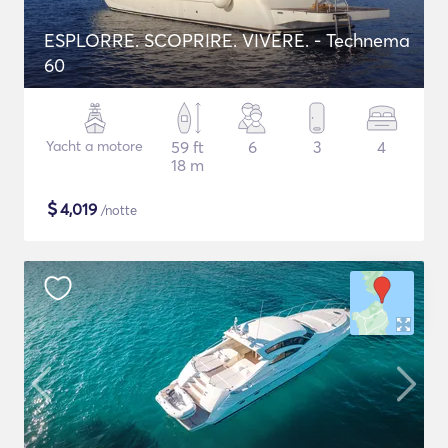
ESPLORRE. SCOPRIRE. VIVERE. - Technema
60
Yacht a motore
59 ft
6
3
4
18 m
$
4,019
/notte