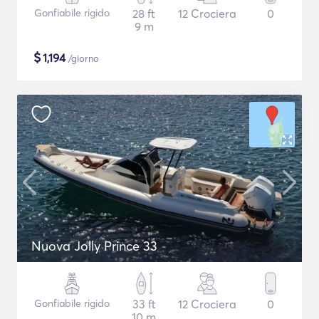
Gonfiabile rigido
28 ft
12 Crociera
0
9 m
$
1,194
/giorno
Nuova Jolly Prince 33
Gonfiabile rigido
33 ft
12 Crociera
0
10 m