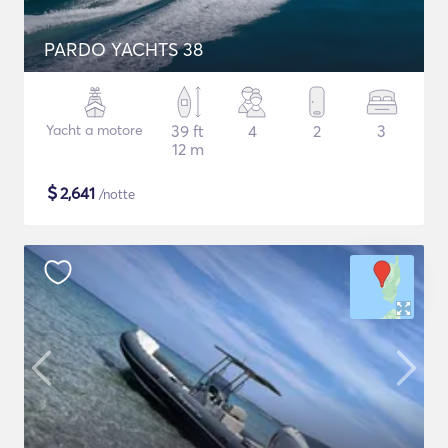
PARDO YACHTS 38
Yacht a motore
39 ft
4
2
3
12 m
$
2,641
/notte