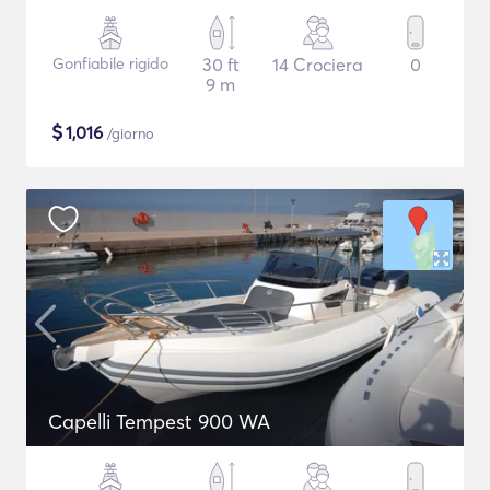
Gonfiabile rigido
30 ft
14 Crociera
0
9 m
$
1,016
/giorno
Capelli Tempest 900 WA