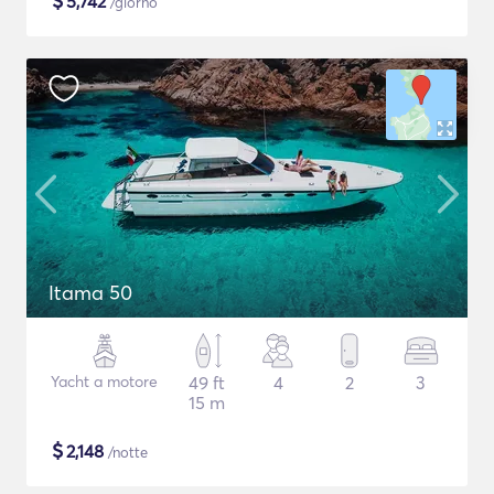
$
5,742
/giorno
Itama 50
Yacht a motore
49 ft
4
2
3
15 m
$
2,148
/notte