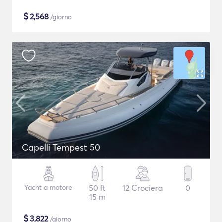
$
2,568
/giorno
Capelli Tempest 50
Yacht a motore
50 ft
12 Crociera
0
15 m
$
3,822
/giorno