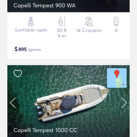
Capelli Tempest 900 WA
Gonfiabile rigido
30 ft
14 Crociera
0
9 m
$
895
/giorno
Capelli Tempest 1000 CC