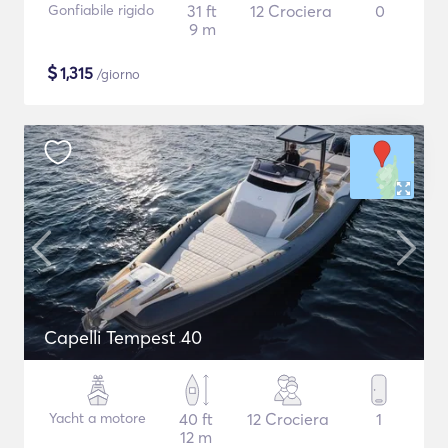
Gonfiabile rigido
31 ft
12 Crociera
0
9 m
$
1,315
/giorno
Capelli Tempest 40
Yacht a motore
40 ft
12 Crociera
1
12 m