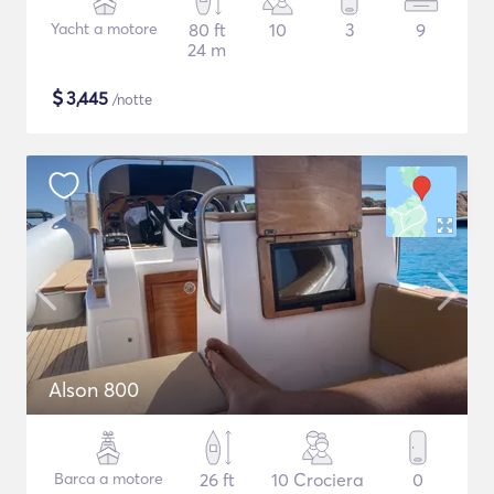
Yacht a motore
80 ft
10
3
9
24 m
$
3,445
/notte
Alson 800
Barca a motore
26 ft
10 Crociera
0