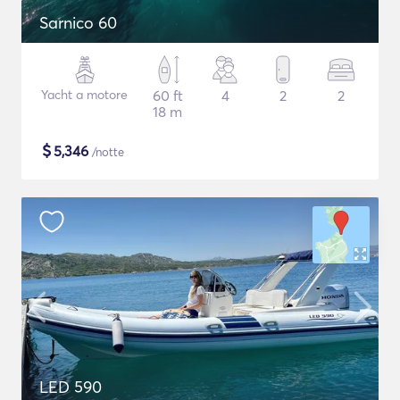
Sarnico 60
Yacht a motore
60 ft
4
2
2
18 m
$
5,346
/notte
LED 590