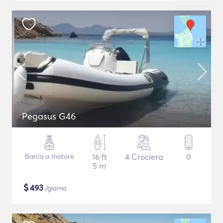
Pegasus G46
Barca a motore
16 ft
4 Crociera
0
5 m
$
493
/giorno