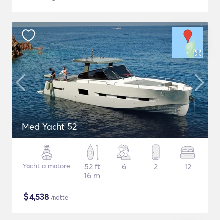
Med Yacht 52
Yacht a motore
52 ft
6
2
12
16 m
$
4,538
/notte