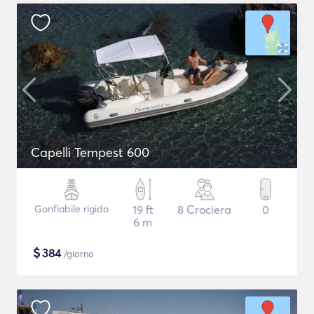
Capelli Tempest 600
Gonfiabile rigido
19 ft
8 Crociera
0
6 m
$
384
/giorno