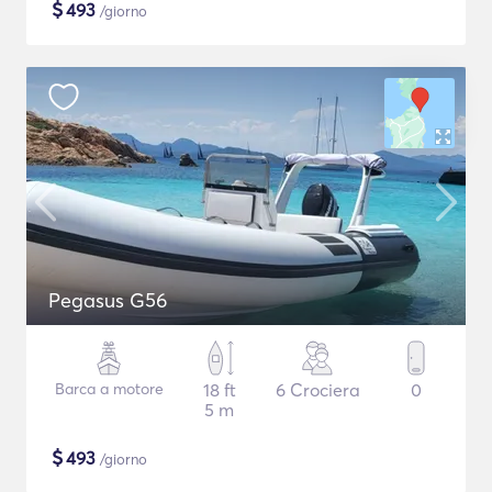
$
493
/giorno
Pegasus G56
Barca a motore
18 ft
6 Crociera
0
5 m
$
493
/giorno