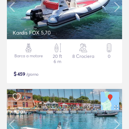
Kardis FOX 5,70
Barca a motore
20 ft
8 Crociera
0
6 m
$
459
/giorno