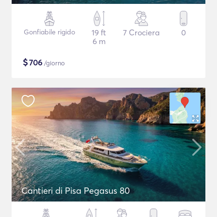
Gonfiabile rigido
19 ft
7 Crociera
0
6 m
$
706
/giorno
Cantieri di Pisa Pegasus 80