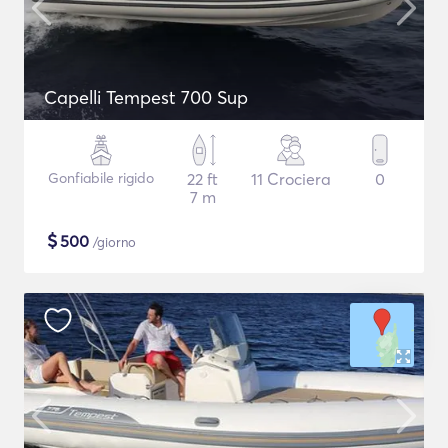
Capelli Tempest 700 Sup
Gonfiabile rigido
22 ft
11 Crociera
0
7 m
$
500
/giorno