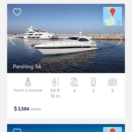
Pershing 54
Yacht a motore
59 ft
4
2
3
18 m
$
3,584
/notte