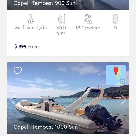
Capelli Tempest 900 Sun
Gonfiabile rigido
30 ft
18 Crociera
0
9 m
$
999
/giorno
Capelli Tempest 1000 Sun