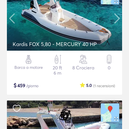
Kardis FOX 5,80 - MERCURY 40 HP
Barca a motore
20 ft
8 Crociera
0
6 m
$
459
5.0
/giorno
(1
recensioni
)