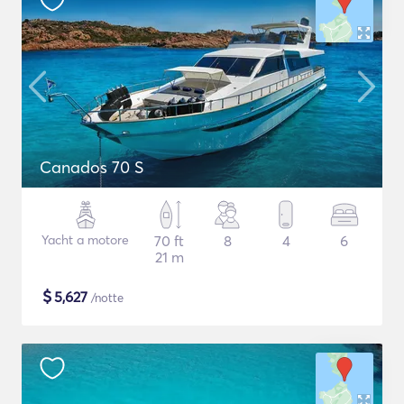
Canados 70 S
Yacht a motore
70 ft
8
4
6
21 m
$
5,627
/notte