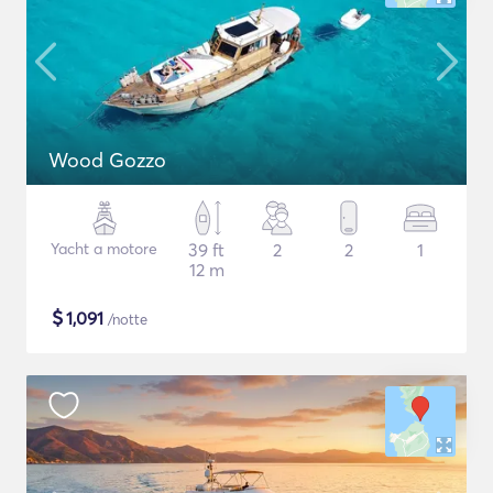
Wood Gozzo
Yacht a motore
39 ft
2
2
1
12 m
$
1,091
/notte