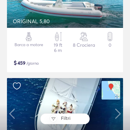
ORIGINAL 5,80
Barca a motore
19 ft
8 Crociera
0
6 m
$
459
/giorno
Filtri