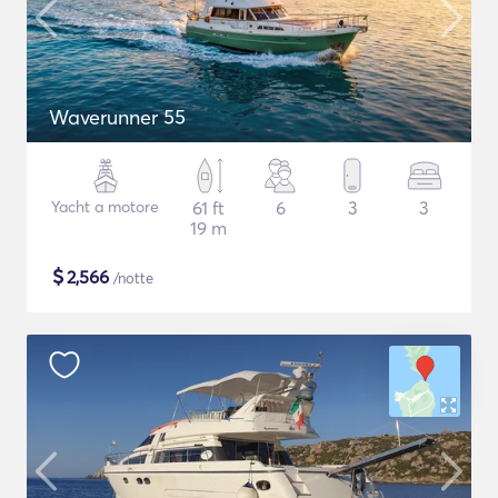
Waverunner 55
Yacht a motore
61 ft
6
3
3
19 m
$
2,566
/notte