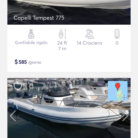
Capelli Tempest 775
Gonfiabile rigido
24 ft
14 Crociera
0
7 m
$
585
/giorno