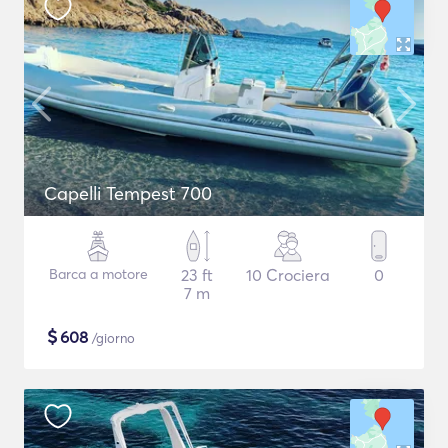
Capelli Tempest 700
Barca a motore
23 ft
10 Crociera
0
7 m
$
608
/giorno