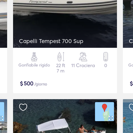
Capelli Tempest 700 Sup
C
Gonfiabile rigido
22 ft
11 Crociera
0
Go
7 m
$
500
/giorno