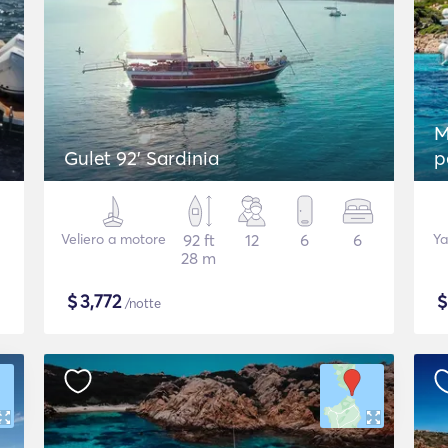
M
Gulet 92' Sardinia
p
Veliero a motore
92 ft
12
6
6
Ya
28 m
$
3,772
/notte