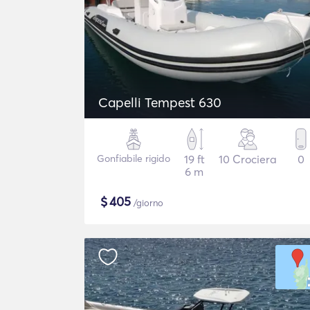
Capelli Tempest 630
Gonfiabile rigido
19 ft
10 Crociera
0
6 m
$
405
/giorno