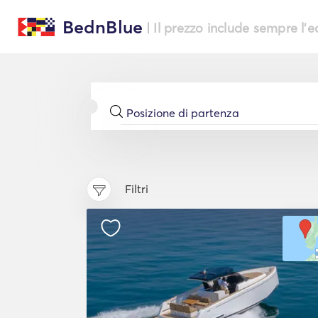
BednBlue
| Il prezzo include sempre l'
Filtri