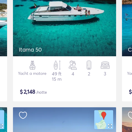
Itama 50
C
Yacht a motore
49 ft
4
2
3
Ya
15 m
$
2,148
/notte