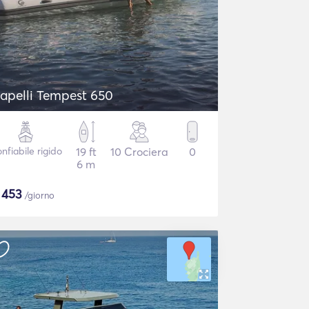
apelli Tempest 650
nfiabile rigido
19 ft
10 Crociera
0
6 m
$
453
/giorno