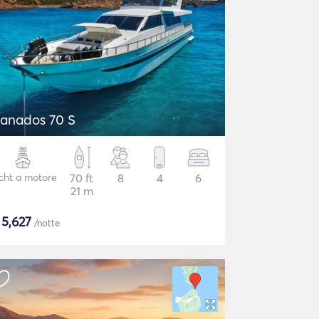
anados 70 S
cht a motore
70 ft
8
4
6
21 m
$
5,627
/notte