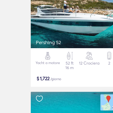
Pershing 52
Yacht a motore
52 ft
12 Crociera
2
16 m
$
1,722
/giorno