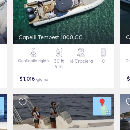
Capelli Tempest 1000 CC
C
Gonfiabile rigido
30 ft
14 Crociera
0
Go
9 m
$
1,016
/giorno