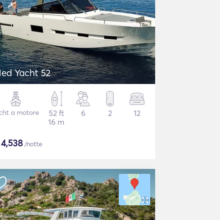
ed Yacht 52
cht a motore
52 ft
6
2
12
16 m
$
4,538
/notte