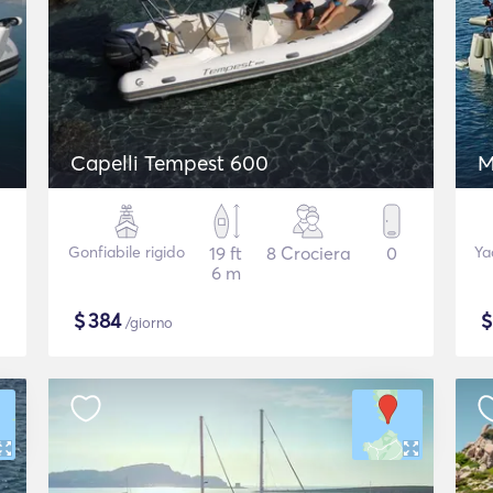
Capelli Tempest 600
M
Gonfiabile rigido
19 ft
8 Crociera
0
Ya
6 m
$
384
/giorno