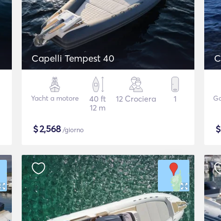
Capelli Tempest 40
C
Yacht a motore
40 ft
12 Crociera
1
Go
12 m
$
2,568
/giorno