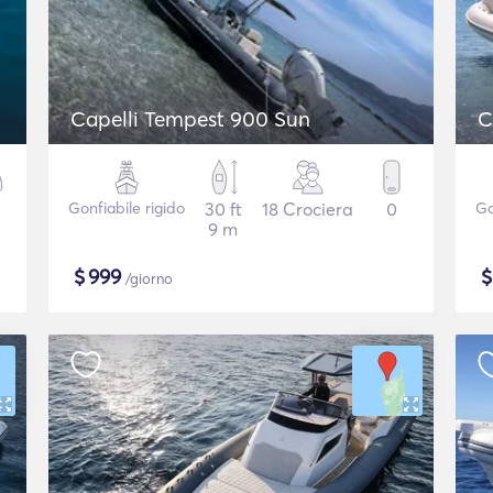
Capelli Tempest 900 Sun
C
Gonfiabile rigido
30 ft
18 Crociera
0
Go
9 m
$
999
/giorno