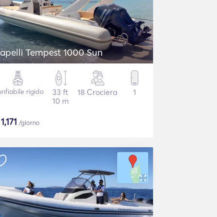
apelli Tempest 1000 Sun
nfiabile rigido
33 ft
18 Crociera
1
10 m
$
1,171
/giorno