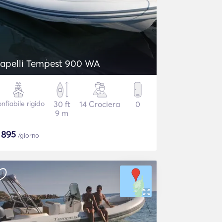
apelli Tempest 900 WA
nfiabile rigido
30 ft
14 Crociera
0
9 m
$
895
/giorno