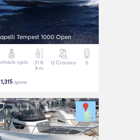
apelli Tempest 1000 Open
nfiabile rigido
31 ft
12 Crociera
0
9 m
$
1,315
/giorno