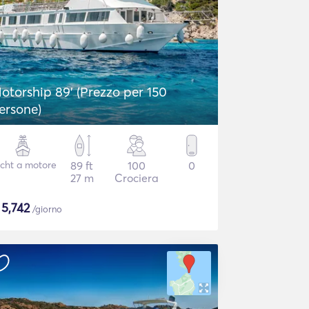
otorship 89' (Prezzo per 150
ersone)
cht a motore
89 ft
100
0
27 m
Crociera
$
5,742
/giorno