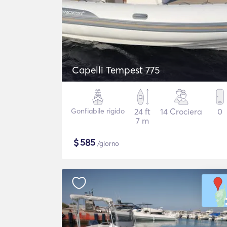
Capelli Tempest 775
Gonfiabile rigido
24 ft
14 Crociera
0
7 m
$
585
/giorno