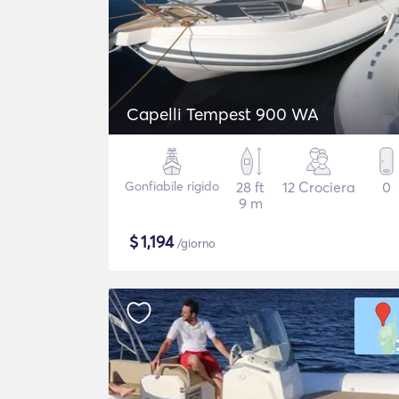
Capelli Tempest 900 WA
Gonfiabile rigido
28 ft
12 Crociera
0
9 m
$
1,194
/giorno