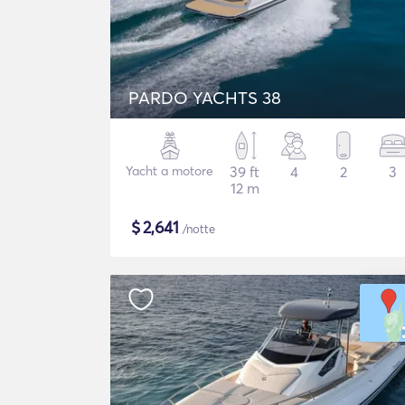
PARDO YACHTS 38
Yacht a motore
39 ft
4
2
3
12 m
$
2,641
/notte