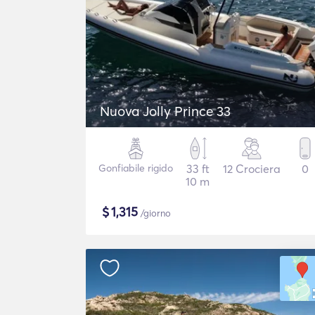
Nuova Jolly Prince 33
Gonfiabile rigido
33 ft
12 Crociera
0
10 m
$
1,315
/giorno