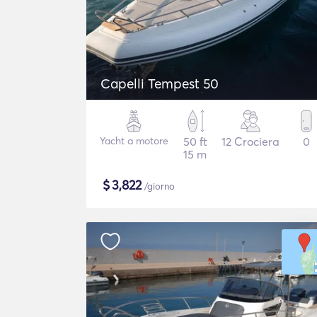
Capelli Tempest 50
Yacht a motore
50 ft
12 Crociera
0
15 m
$
3,822
/giorno