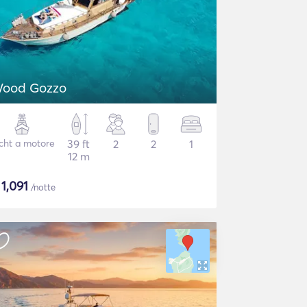
ood Gozzo
cht a motore
39 ft
2
2
1
12 m
$
1,091
/notte