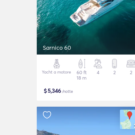
Sarnico 60
Yacht a motore
60 ft
4
2
2
18 m
$
5,346
/notte