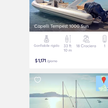
Capelli Tempest 1000 Sun
Gonfiabile rigido
33 ft
18 Crociera
1
10 m
$
1,171
/giorno