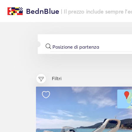
BednBlue
| Il prezzo include sempre l'
Filtri