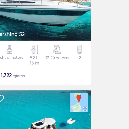
ershing 52
cht a motore
52 ft
12 Crociera
2
16 m
$
1,722
/giorno