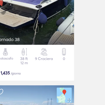
ornado 38
otoscafo
38 ft
9 Crociera
0
12 m
$
1,435
/giorno