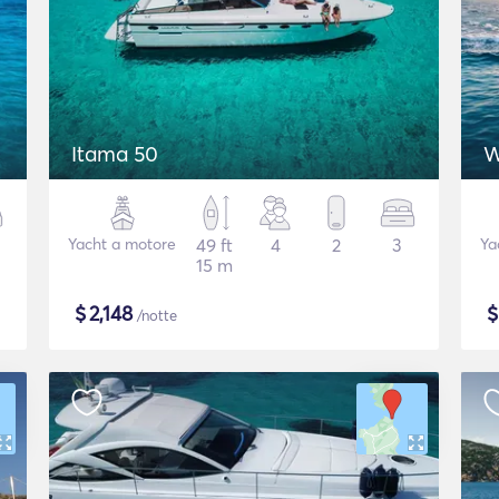
Itama 50
W
Yacht a motore
49 ft
4
2
3
Ya
15 m
$
2,148
/notte