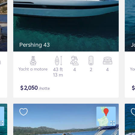
Pershing 43
J
Yacht a motore
43 ft
4
2
4
Ya
13 m
$
2,050
/notte