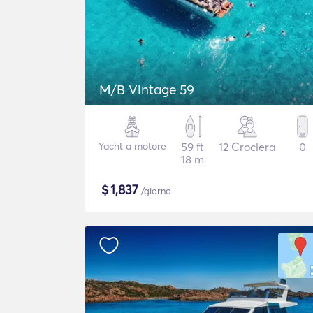
M/B Vintage 59
Yacht a motore
59 ft
12 Crociera
0
18 m
$
1,837
/giorno