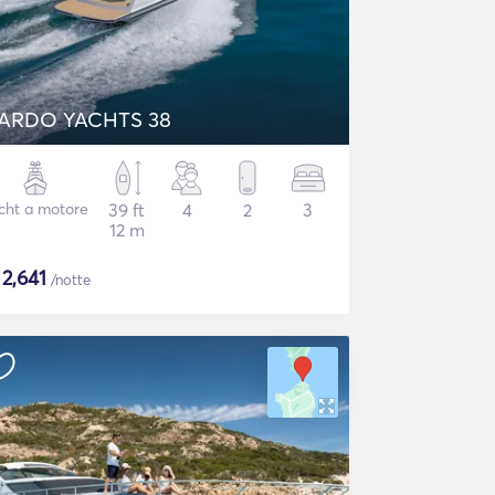
ARDO YACHTS 38
cht a motore
39 ft
4
2
3
12 m
$
2,641
/notte