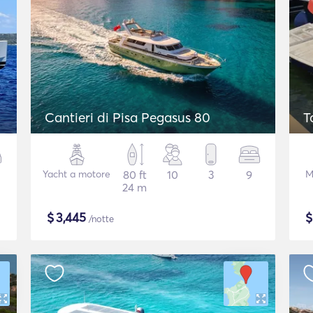
Cantieri di Pisa Pegasus 80
T
Yacht a motore
80 ft
10
3
9
M
24 m
$
3,445
/notte