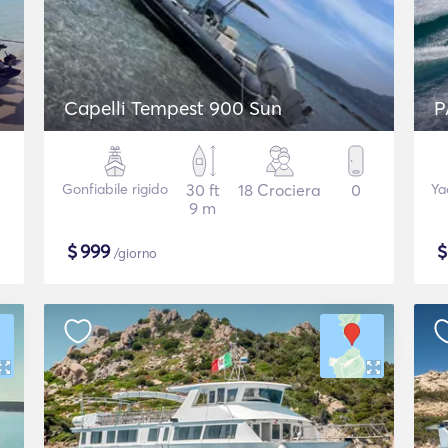
Capelli Tempest 900 Sun
P
Gonfiabile rigido
30 ft
18 Crociera
0
Ya
9 m
$
999
/giorno