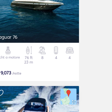
aguar 76
cht a motore
76 ft
8
4
4
23 m
$
9,073
/notte