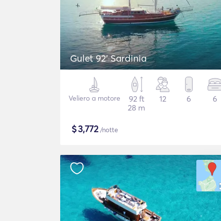
Gulet 92' Sardinia
Veliero a motore
92 ft
12
6
6
28 m
$
3,772
/notte