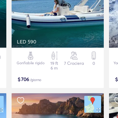
LED 590
V
Gonfiabile rigido
19 ft
7 Crociera
0
Ya
6 m
$
706
/giorno