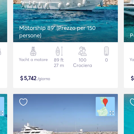
Motorship 89' (Prezzo per 150
persone)
P
Yacht a motore
89 ft
100
0
Ya
27 m
Crociera
$
5,742
/giorno