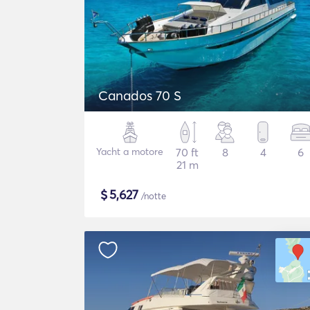
Canados 70 S
Yacht a motore
70 ft
8
4
6
21 m
$
5,627
/notte