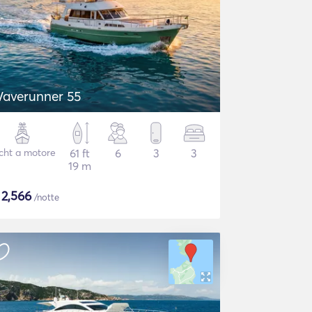
averunner 55
cht a motore
61 ft
6
3
3
19 m
$
2,566
/notte