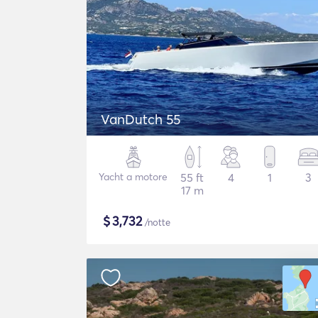
VanDutch 55
Yacht a motore
55 ft
4
1
3
17 m
$
3,732
/notte