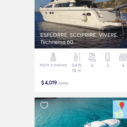
ESPLORRE. SCOPRIRE. VIVERE. -
Technema 60
Yacht a motore
59 ft
6
3
4
18 m
$
4,019
/notte