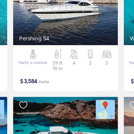
Pershing 54
W
Yacht a motore
59 ft
4
2
3
Ya
18 m
$
3,584
/notte