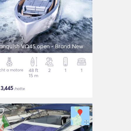
anquish VQ45 open - Brand New
cht a motore
48 ft
2
1
1
15 m
$
3,445
/notte