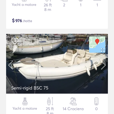
Yacht a motore
26 ft
2
1
1
8 m
$
976
/notte
Semi-rigid BSC 75
Yacht a motore
25 ft
14 Crociera
0
8 m