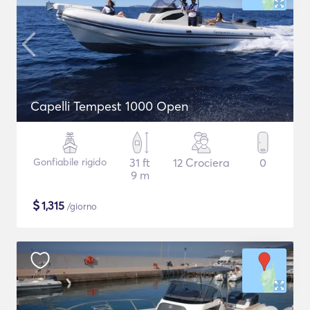
Capelli Tempest 1000 Open
Gonfiabile rigido
31 ft
12 Crociera
0
9 m
$
1,315
/giorno