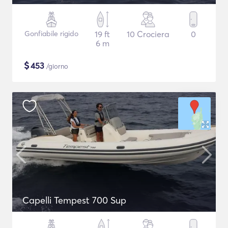
Gonfiabile rigido
19 ft
10 Crociera
0
6 m
$
453
/giorno
Capelli Tempest 700 Sup