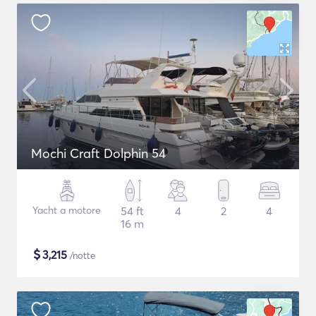
Mochi Craft Dolphin 54
Yacht a motore
54 ft
4
2
4
16 m
$
3,215
/notte