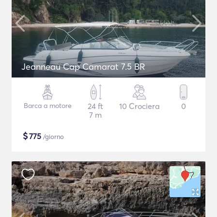
Jeanneau Cap Camarat 7.5 BR
Barca a motore
24 ft
10 Crociera
0
7 m
$
775
/giorno