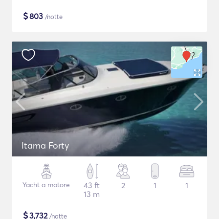
$
803
/notte
Itama Forty
Yacht a motore
43 ft
2
1
1
13 m
$
3,732
/notte