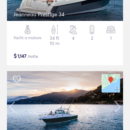
Jeanneau Prestige 34
Yacht a motore
34 ft
4
2
1
10 m
$
1,147
/notte