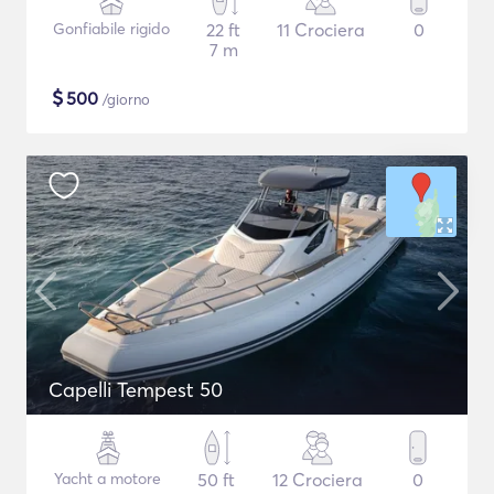
Gonfiabile rigido
22 ft
11 Crociera
0
7 m
$
500
/giorno
Capelli Tempest 50
Yacht a motore
50 ft
12 Crociera
0