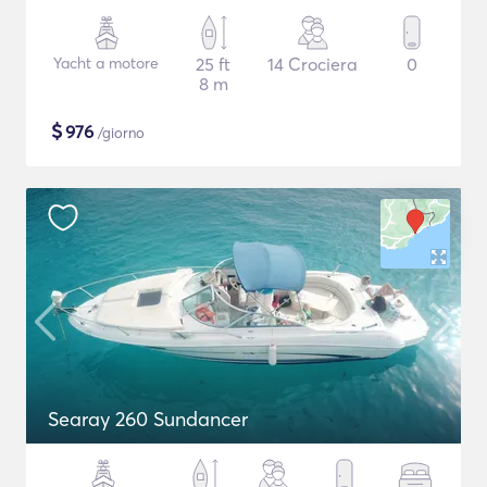
Yacht a motore
25 ft
14 Crociera
0
8 m
$
976
/giorno
Searay 260 Sundancer