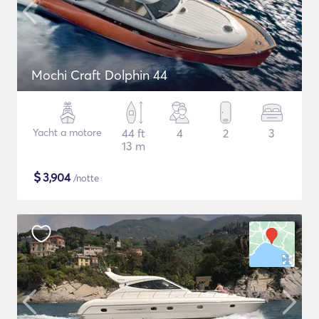
Mochi Craft Dolphin 44
Yacht a motore
44 ft
4
2
3
13 m
$
3,904
/notte