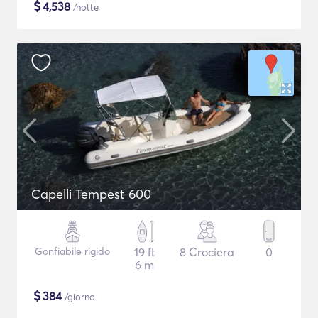
$
4,538
/notte
Capelli Tempest 600
Gonfiabile rigido
19 ft
8 Crociera
0
6 m
$
384
/giorno