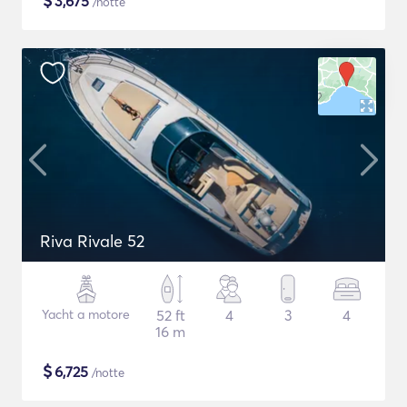
$
3,675
/notte
Riva Rivale 52
Yacht a motore
52 ft
4
3
4
16 m
$
6,725
/notte