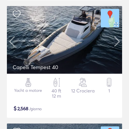
Capelli Tempest 40
Yacht a motore
40 ft
12 Crociera
1
12 m
$
2,568
/giorno