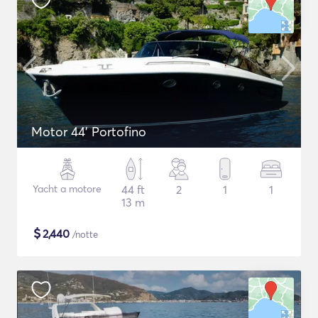
Motor 44' Portofino
Yacht a motore
44 ft
2
1
1
13 m
$
2,440
/notte