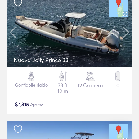
Nuova Jolly Prince 33
Gonfiabile rigido
33 ft
12 Crociera
0
10 m
$
1,315
/giorno