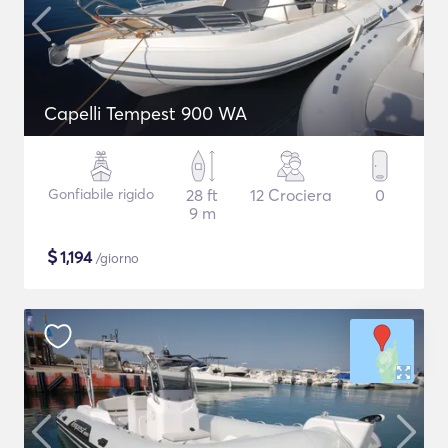
Capelli Tempest 900 WA
Gonfiabile rigido
28 ft
12 Crociera
0
9 m
$
1,194
/giorno