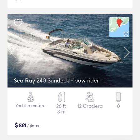
Sea Ray 240 Sundeck - bow rider
Yacht a motore
26 ft
12 Crociera
0
8 m
$
861
/giorno