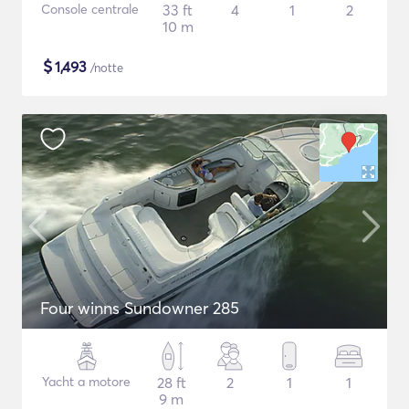
Console centrale
33 ft
4
1
2
10 m
$
1,493
/notte
Four winns Sundowner 285
Yacht a motore
28 ft
2
1
1
9 m