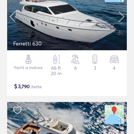
Ferretti 630
Yacht a motore
66 ft
6
3
4
20 m
$
3,790
/notte