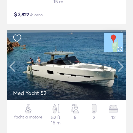
15 m
$
3,822
/giorno
Med Yacht 52
Yacht a motore
52 ft
6
2
12
16 m