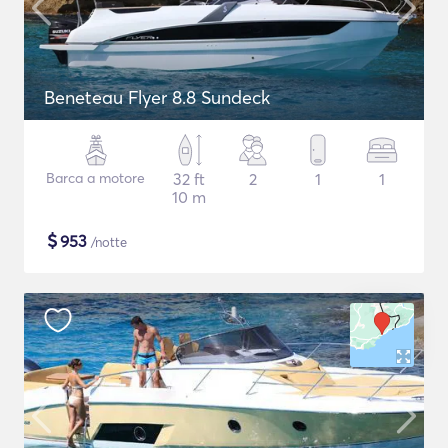
Beneteau Flyer 8.8 Sundeck
Barca a motore
32 ft
2
1
1
10 m
$
953
/notte