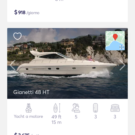
$
918
/giorno
Gianetti 48 HT
Yacht a motore
49 ft
5
3
3
15 m