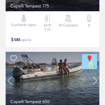
Capelli Tempest 775
Gonfiabile rigido
24 ft
14 Crociera
0
7 m
$
585
/giorno
Capelli Tempest 650