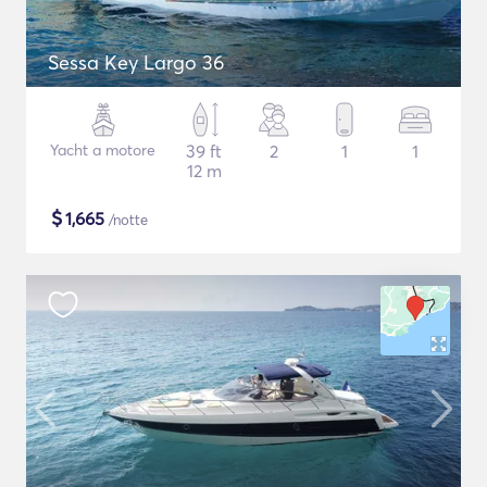
Sessa Key Largo 36
Yacht a motore
39 ft
2
1
1
12 m
$
1,665
/notte