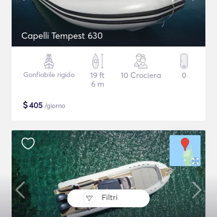
Capelli Tempest 630
Gonfiabile rigido
19 ft
10 Crociera
0
6 m
$
405
/giorno
Filtri