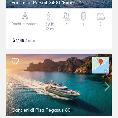
Fantastic Pursuit 3400 "Express"
Yacht a motore
39 ft
4
1
3
12 m
$
1,148
/notte
Cantieri di Pisa Pegasus 80