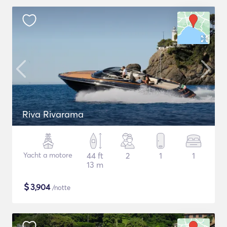
Riva Rivarama
Yacht a motore
44 ft
2
1
1
13 m
$
3,904
/notte