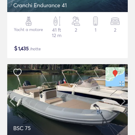
Cranchi Endurance 41
Yacht a motore
41 ft
2
1
2
12 m
$
1,435
/notte
BSC 75