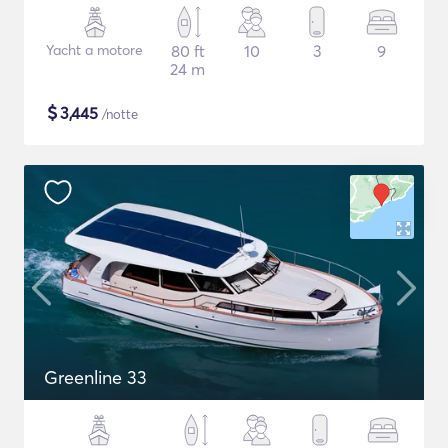
Yacht a motore
80 ft
10
3
9
24 m
$
3,445
/notte
Greenline 33