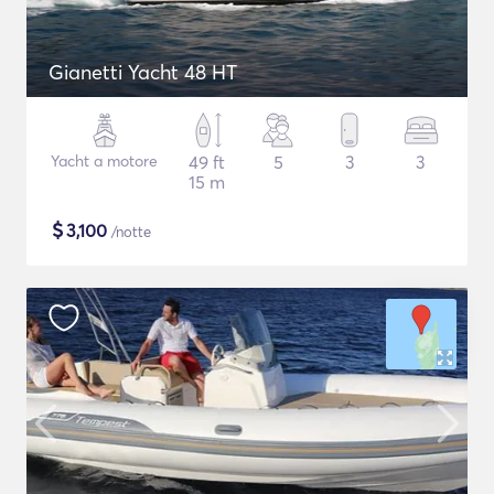
Gianetti Yacht 48 HT
Yacht a motore
49 ft
5
3
3
15 m
$
3,100
/notte