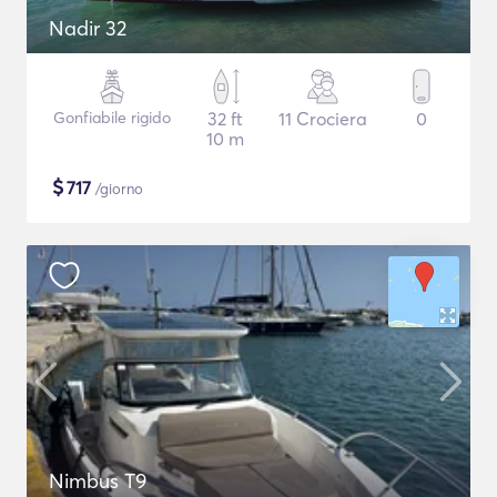
Nadir 32
Gonfiabile rigido
32 ft
11 Crociera
0
10 m
$
717
/giorno
Nimbus T9