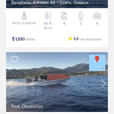
Beneteau Antares 46 - Crete, Greece
Yacht a motore
46 ft
4
3
4
14 m
$
1,550
5.0
/notte
(40
recensioni
)
Fost Obsession