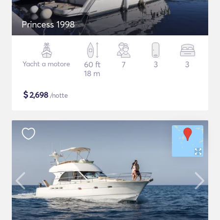
Princess 1998
Yacht a motore
60 ft
7
3
3
18 m
$
2,698
/notte