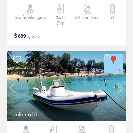
Gonfiabile rigido
24 ft
8 Crociera
0
7 m
$
689
/giorno
Joker 620