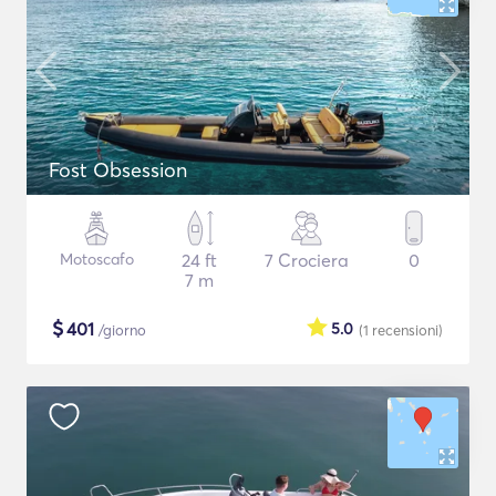
Fost Obsession
Motoscafo
24 ft
7 Crociera
0
7 m
$
401
5.0
/giorno
(1
recensioni
)