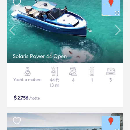
Solaris Power 44 Open
Yacht a motore
44 ft
4
1
3
13 m
$
2,756
/notte