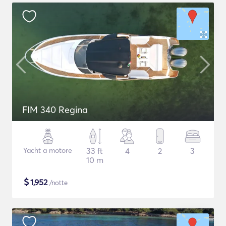
FIM 340 Regina
Yacht a motore
33 ft
4
2
3
10 m
$
1,952
/notte