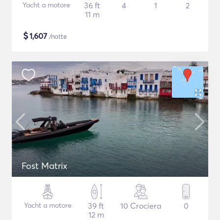
Yacht a motore
36 ft
4
1
2
11 m
$
1,607
/notte
Fost Matrix
Yacht a motore
39 ft
10 Crociera
0
12 m