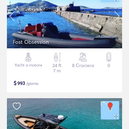
Fost Obsession
Yacht a motore
24 ft
8 Crociera
0
7 m
$
993
/giorno