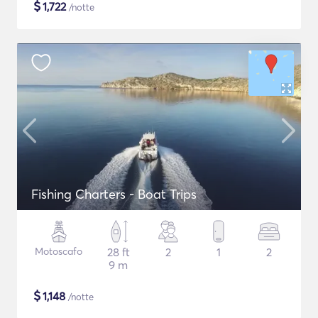
$
1,722
/notte
Fishing Charters - Boat Trips
Motoscafo
28 ft
2
1
2
9 m
$
1,148
/notte