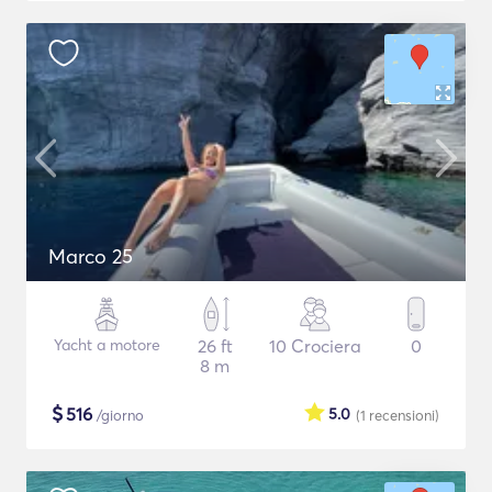
Marco 25
Yacht a motore
26 ft
10 Crociera
0
8 m
$
516
5.0
/giorno
(1
recensioni
)