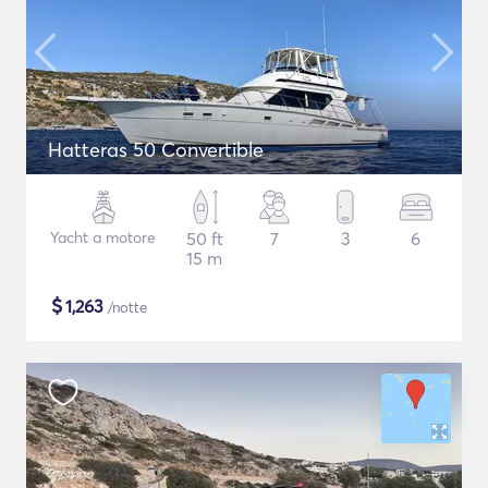
Hatteras 50 Convertible
Yacht a motore
50 ft
7
3
6
15 m
$
1,263
/notte