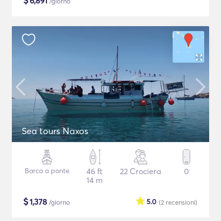
$
6,891
/giorno
Sea tours Naxos
Barca a ponte
46 ft
22 Crociera
0
14 m
$
1,378
5.0
/giorno
(2
recensioni
)