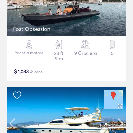
Fost Obsession
Yacht a motore
28 ft
9 Crociera
0
9 m
$
1,033
/giorno