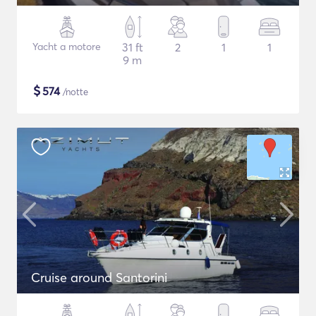
Yacht a motore
31 ft
2
1
1
9 m
$
574
/notte
Cruise around Santorini