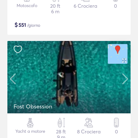
Motoscafo
20 ft
6 Crociera
0
6 m
$
551
/giorno
Fost Obsession
Yacht a motore
28 ft
8 Crociera
0
9 m