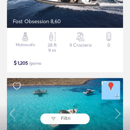
Fost Obsession 8,60
Motoscafo
28 ft
9 Crociera
0
9 m
$
1,205
/giorno
Filtri