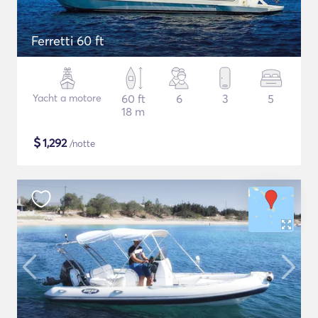
Ferretti 60 ft
Yacht a motore
60 ft
6
3
5
18 m
$
1,292
/notte