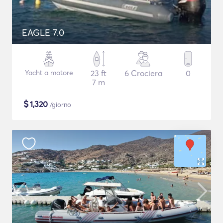
EAGLE 7.0
Yacht a motore
23 ft
6 Crociera
0
7 m
$
1,320
/giorno