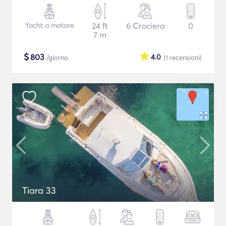
Yacht a motore
24 ft
6 Crociera
0
7 m
$
803
4.0
/giorno
(1
recensioni
)
Tiara 33