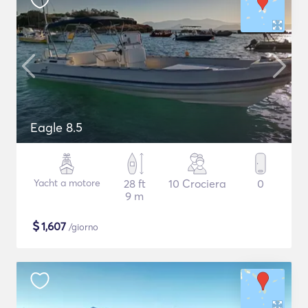
Eagle 8.5
Yacht a motore
28 ft
10 Crociera
0
9 m
$
1,607
/giorno