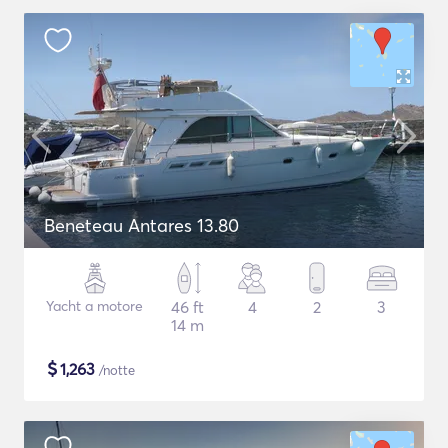
Beneteau Antares 13.80
Yacht a motore
46 ft
4
2
3
14 m
$
1,263
/notte