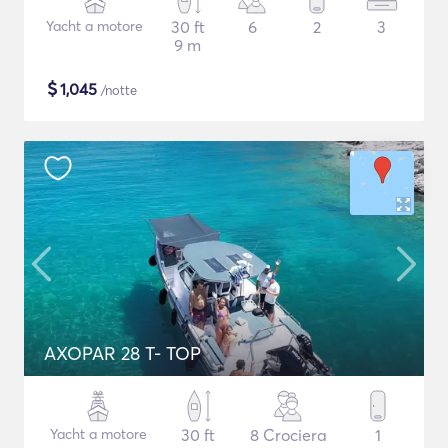
Yacht a motore
30 ft
6
2
3
9 m
$
1,045
/notte
AXOPAR 28 T- TOP
Yacht a motore
30 ft
8 Crociera
1