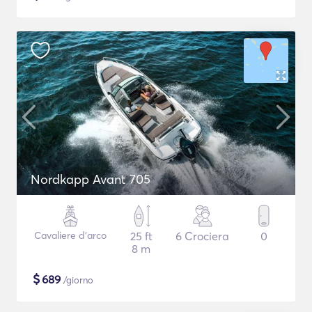
Nordkapp Avant 705
Cavaliere d'arco
25 ft
6 Crociera
0
8 m
$
689
/giorno