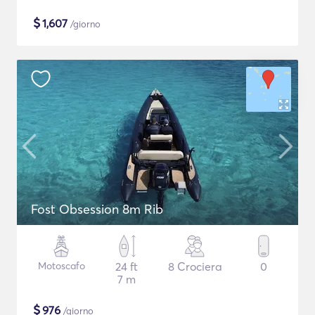
$
1,607
/giorno
Fost Obsession 8m Rib
Motoscafo
24 ft
8 Crociera
0
7 m
$
976
/giorno