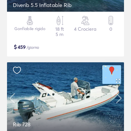
Diverib 5.5 Inflatable Rib
Gonfiabile rigido
18 ft
4 Crociera
0
5 m
$
459
/giorno
Rib 728