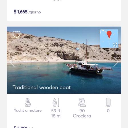
$
1,665
/giorno
Traditional wooden boat
Yacht a motore
59 ft
90
0
18 m
Crociera