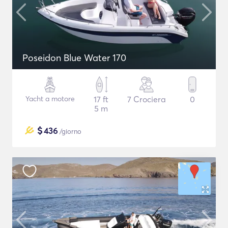
Poseidon Blue Water 170
Yacht a motore
17 ft
7 Crociera
0
5 m
$
436
/giorno