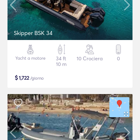
Skipper BSK 34
Yacht a motore
34 ft
10 Crociera
0
10 m
$
1,722
/giorno