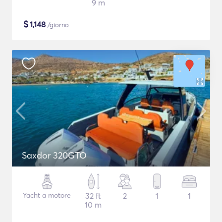
9 m
$
1,148
/giorno
Saxdor 320GTO
Yacht a motore
32 ft
2
1
1
10 m