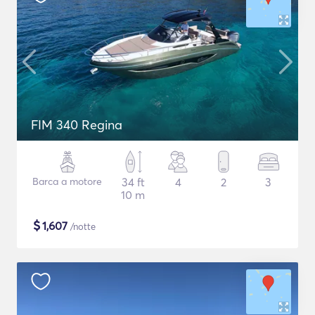
FIM 340 Regina
Barca a motore
34 ft
4
2
3
10 m
$
1,607
/notte