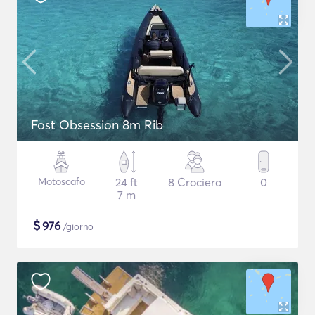
Fost Obsession 8m Rib
Motoscafo
24 ft
8 Crociera
0
7 m
$
976
/giorno