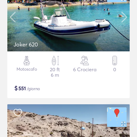
Joker 620
Motoscafo
20 ft
6 Crociera
0
6 m
$
551
/giorno