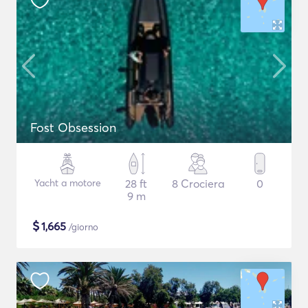
Fost Obsession
Yacht a motore
28 ft
8 Crociera
0
9 m
$
1,665
/giorno