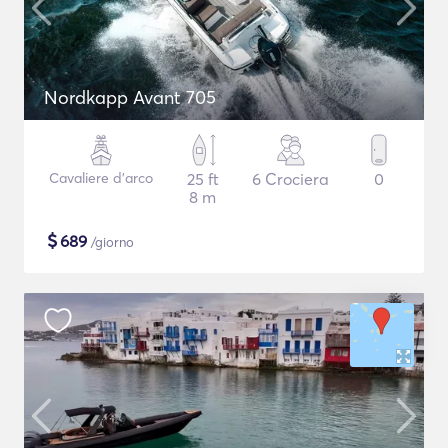
Nordkapp Avant 705
Cavaliere d'arco
25 ft
6 Crociera
0
8 m
$
689
/giorno