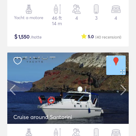
Yacht a motore
46 ft
4
3
4
14 m
$
1,550
5.0
/notte
(40
recensioni
)
Cruise around Santorini