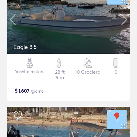
Eagle 8.5
Yacht a motore
28 ft
10 Crociera
0
9 m
$
1,607
/giorno