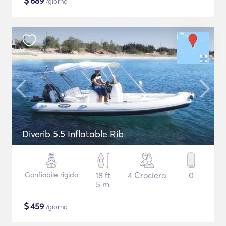
$
689
/giorno
Diverib 5.5 Inflatable Rib
Gonfiabile rigido
18 ft
4 Crociera
0
5 m
$
459
/giorno