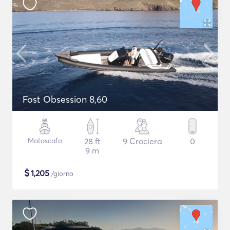
Fost Obsession 8,60
Motoscafo
28 ft
9 Crociera
0
9 m
$
1,205
/giorno