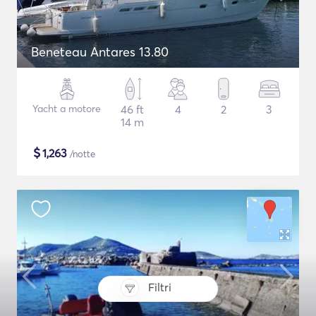
Beneteau Antares 13.80
Yacht a motore
46 ft
4
2
3
14 m
$
1,263
/notte
Filtri