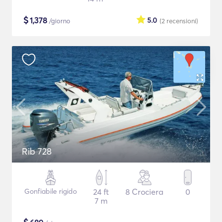
$
1,378
5.0
/giorno
(2
recensioni
)
Rib 728
Gonfiabile rigido
24 ft
8 Crociera
0
7 m