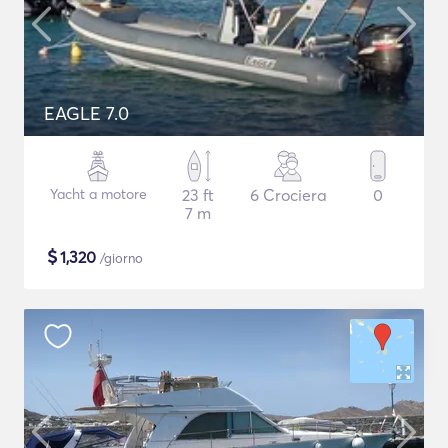
EAGLE 7.0
Yacht a motore
23 ft
6 Crociera
0
7 m
$
1,320
/giorno