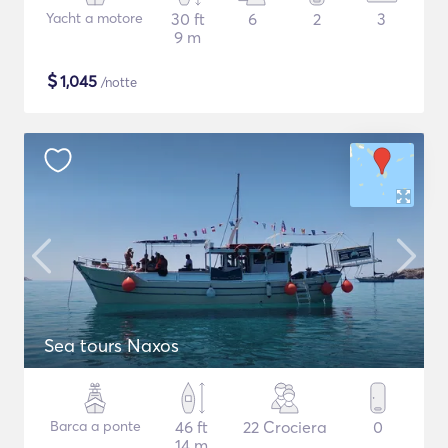
Yacht a motore
30 ft
6
2
3
9 m
$
1,045
/notte
Sea tours Naxos
Barca a ponte
46 ft
22 Crociera
0
14 m