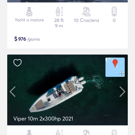
Yacht a motore
28 ft
10 Crociera
0
9 m
$
976
/giorno
Viper 10m 2x300hp 2021