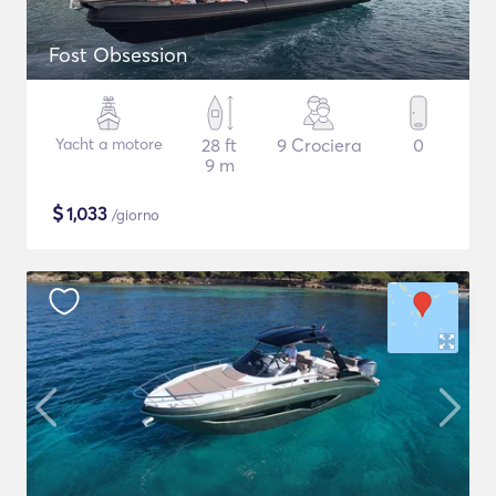
Fost Obsession
Yacht a motore
28 ft
9 Crociera
0
9 m
$
1,033
/giorno