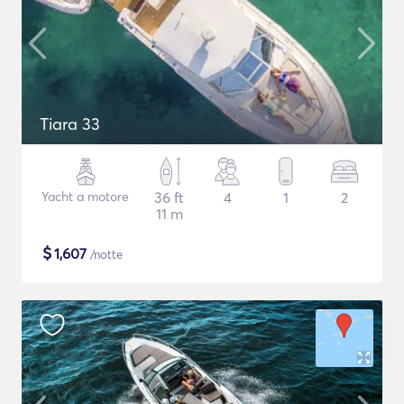
Tiara 33
Yacht a motore
36 ft
4
1
2
11 m
$
1,607
/notte