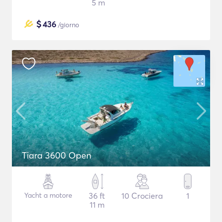
5 m
$
436
/giorno
Tiara 3600 Open
Yacht a motore
36 ft
10 Crociera
1
11 m