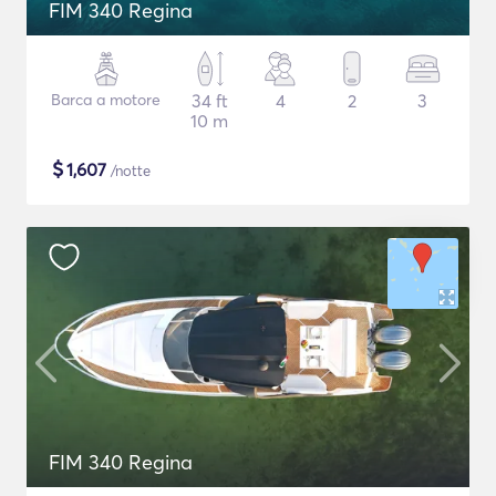
FIM 340 Regina
Barca a motore
34 ft
4
2
3
10 m
$
1,607
/notte
FIM 340 Regina