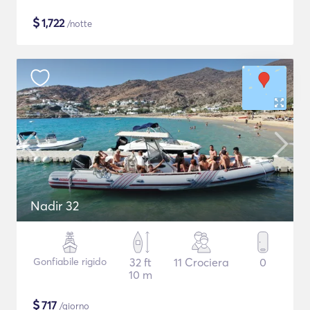
$
1,722
/notte
Nadir 32
Gonfiabile rigido
32 ft
11 Crociera
0
10 m
$
717
/giorno