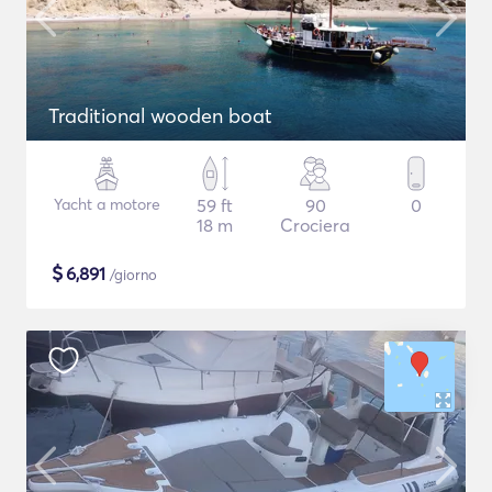
Traditional wooden boat
Yacht a motore
59 ft
90
0
18 m
Crociera
$
6,891
/giorno