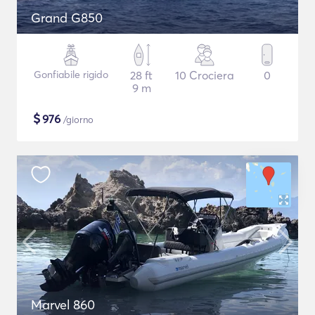
Grand G850
Gonfiabile rigido
28 ft
10 Crociera
0
9 m
$
976
/giorno
Marvel 860