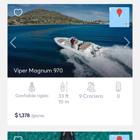
Viper Magnum 970
Gonfiabile rigido
33 ft
9 Crociera
0
10 m
$
1,378
/giorno