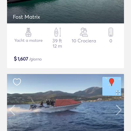
Fost Matrix
Yacht a motore
39 ft
10 Crociera
0
12 m
$
1,607
/giorno