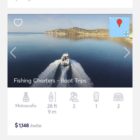
Fishing Charters - Boat Trips
Motoscafo
28 ft
2
1
2
9 m
$
1,148
/notte