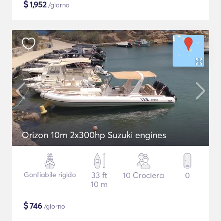
$
1,952
/giorno
Orizon 10m 2x300hp Suzuki engines
Gonfiabile rigido
33 ft
10 Crociera
0
10 m
$
746
/giorno