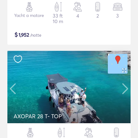
Yacht a motore
33 ft
4
2
3
10 m
$
1,952
/notte
AXOPAR 28 T- TOP