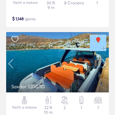
Yacht a motore
30 ft
8 Crociera
1
9 m
$
1,148
/giorno
Saxdor 320GTO
Yacht a motore
32 ft
2
1
1
10 m