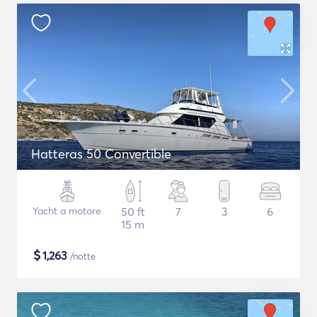
Hatteras 50 Convertible
Yacht a motore
50 ft
7
3
6
15 m
$
1,263
/notte