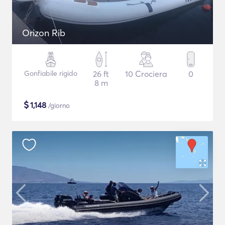
Orizon Rib
Gonfiabile rigido
26 ft
10 Crociera
0
8 m
$
1,148
/giorno