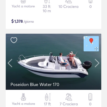
Yacht a motore
33 ft
10 Crociera
0
10 m
$
1,378
/giorno
Poseidon Blue Water 170
Yacht a motore
17 ft
7 Crociera
0