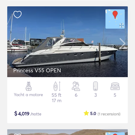
Princess V55 OPEN
Yacht a motore
55 ft
6
3
5
17 m
$
4,019
5.0
/notte
(1
recensioni
)