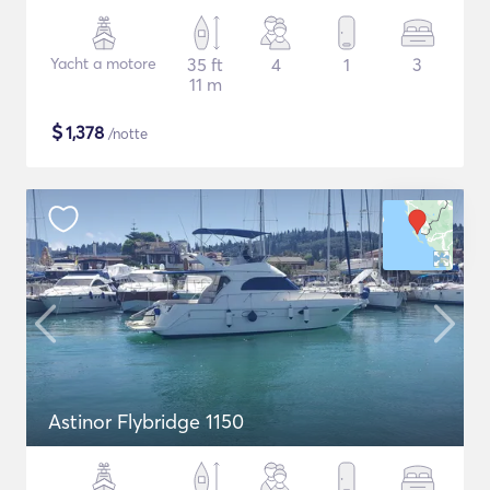
Yacht a motore
35 ft
4
1
3
11 m
$
1,378
/notte
Astinor Flybridge 1150