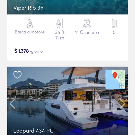
Viper Rib 35
Barca a motore
35 ft
11 Crociera
0
11 m
$
1,378
/giorno
Leopard 434 PC