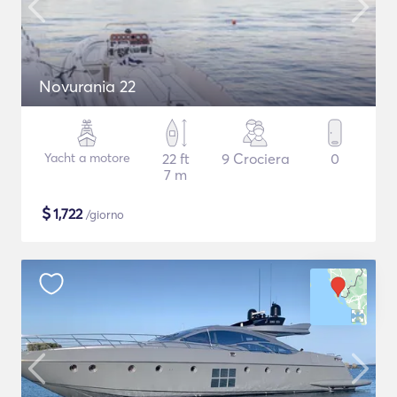
Novurania 22
Yacht a motore
22 ft
9 Crociera
0
7 m
$
1,722
/giorno