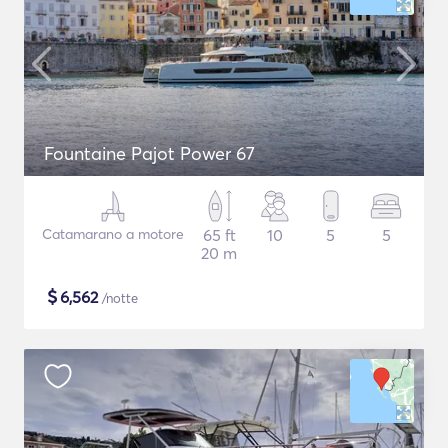
Fountaine Pajot Power 67
Catamarano a motore
65 ft
10
5
5
20 m
$
6,562
/notte