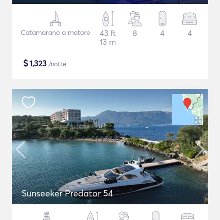
Catamarano a motore
43 ft
8
4
4
13 m
$
1,323
/notte
Sunseeker Predator 54