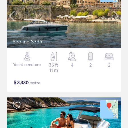
Sealine S335
Yacht a motore
36 ft
4
2
2
11 m
$
3,330
/notte