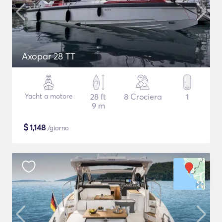
Axopar 28 TT
Yacht a motore
28 ft
8 Crociera
1
9 m
$
1,148
/giorno