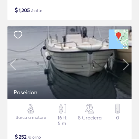
$
1,205
/notte
Poseidon
Barca a motore
16 ft
8 Crociera
0
5 m
$
252
/giorno