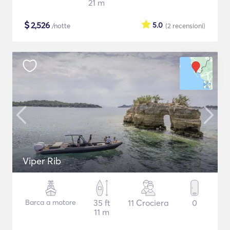
21 m
$
2,526
5.0
/notte
(2
recensioni
)
Viper Rib
Barca a motore
35 ft
11 Crociera
0
11 m