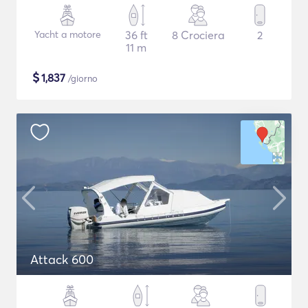
Yacht a motore
36 ft
8 Crociera
2
11 m
$
1,837
/giorno
Attack 600