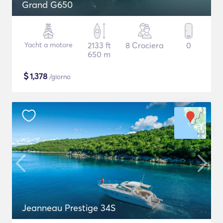
Grand G650
Yacht a motore
2133 ft
8 Crociera
0
650 m
$
1,378
/giorno
Jeanneau Prestige 34S