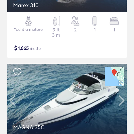
Marex 310
Yacht a motore
9 ft
2
1
1
3 m
$
1,665
/notte
MAGNA 35C