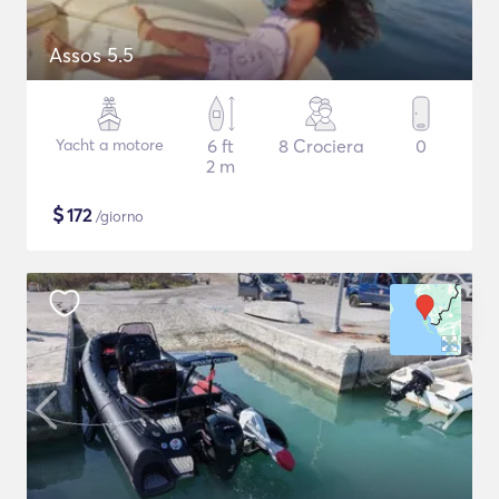
Assos 5.5
Yacht a motore
6 ft
8 Crociera
0
2 m
$
172
/giorno