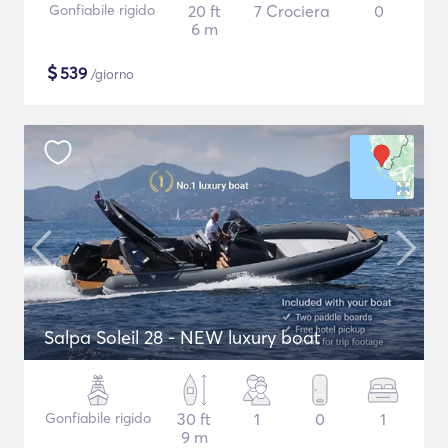
Gonfiabile rigido
20 ft
7 Crociera
0
6 m
$
539
/giorno
Salpa Soleil 28 - NEW luxury boat
Gonfiabile rigido
30 ft
1
0
1
9 m