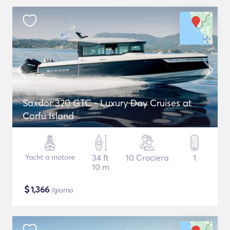
Saxdor 320 GTC - Luxury Day Cruises at
Corfu Island
Yacht a motore
34 ft
10 Crociera
1
10 m
$
1,366
/giorno