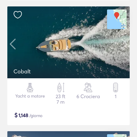
Cobalt
Yacht a motore
23 ft
6 Crociera
1
7 m
$
1,148
/giorno