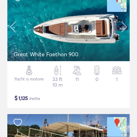
Great White Faethon 900
Yacht a motore
33 ft
11
0
1
10 m
$
1,125
/notte