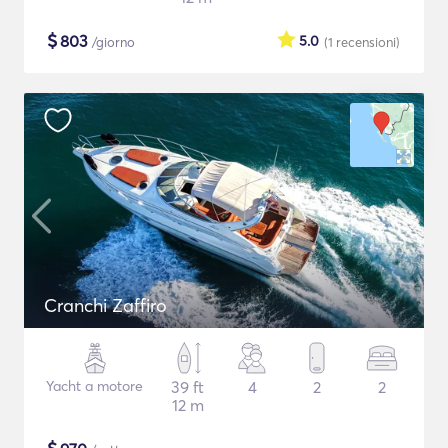
$
803
5.0
/giorno
(1
recensioni
)
Cranchi Zaffiro
Yacht a motore
39 ft
4
2
2
12 m