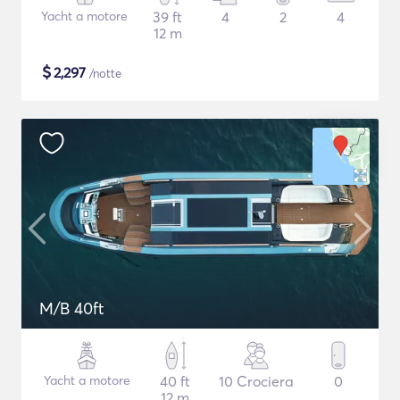
Yacht a motore
39 ft
4
2
4
12 m
$
2,297
/notte
M/B 40ft
Yacht a motore
40 ft
10 Crociera
0
12 m