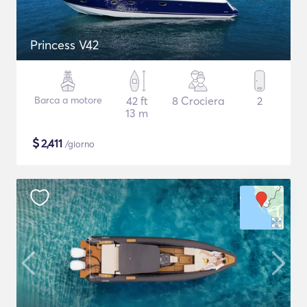
Princess V42
Barca a motore
42 ft
8 Crociera
2
13 m
$
2,411
/giorno