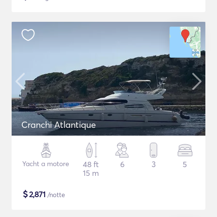
Cranchi Atlantique
Yacht a motore
48 ft
6
3
5
15 m
$
2,871
/notte