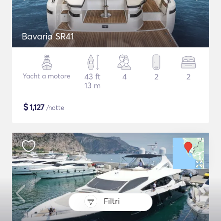
Bavaria SR41
Yacht a motore
43 ft
4
2
2
13 m
$
1,127
/notte
Filtri