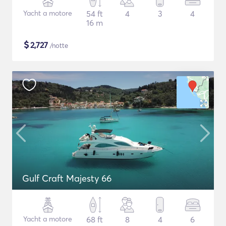
Yacht a motore
54 ft
4
3
4
16 m
$
2,727
/notte
Gulf Craft Majesty 66
Yacht a motore
68 ft
8
4
6