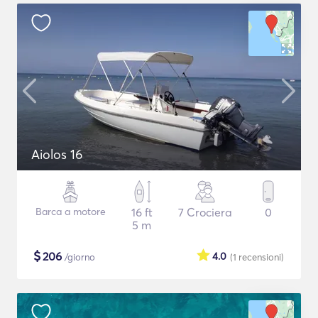
Aiolos 16
Barca a motore
16 ft
7 Crociera
0
5 m
$
206
4.0
/giorno
(1
recensioni
)