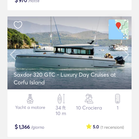
$
970
/notte
Saxdor 320 GTC - Luxury Day Cruises at
Corfu Island
Yacht a motore
34 ft
10 Crociera
1
10 m
$
1,366
5.0
/giorno
(1
recensioni
)