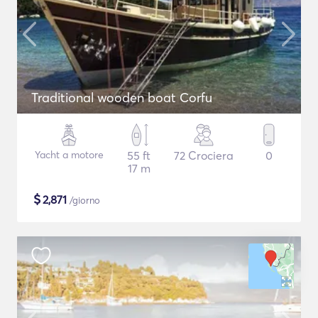
Traditional wooden boat Corfu
Yacht a motore
55 ft
72 Crociera
0
17 m
$
2,871
/giorno