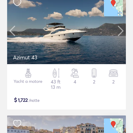
Azimut 43
Yacht a motore
43 ft
4
2
2
13 m
$
1,722
/notte