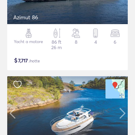
Azimut 86
Yacht a motore
86 ft
8
4
6
26 m
$
7,717
/notte