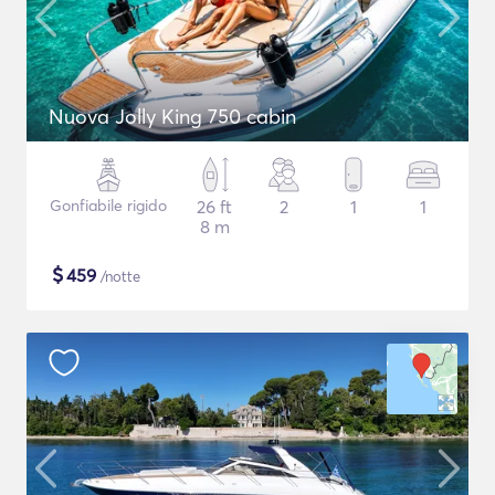
Nuova Jolly King 750 cabin
Gonfiabile rigido
26 ft
2
1
1
8 m
$
459
/notte