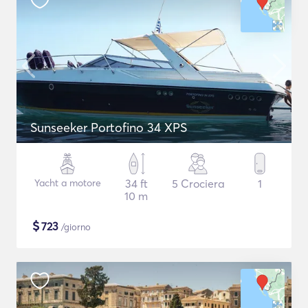
Sunseeker Portofino 34 XPS
Yacht a motore
34 ft
5 Crociera
1
10 m
$
723
/giorno