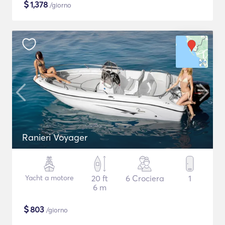
$
1,378
/giorno
Ranieri Voyager
Yacht a motore
20 ft
6 Crociera
1
6 m
$
803
/giorno