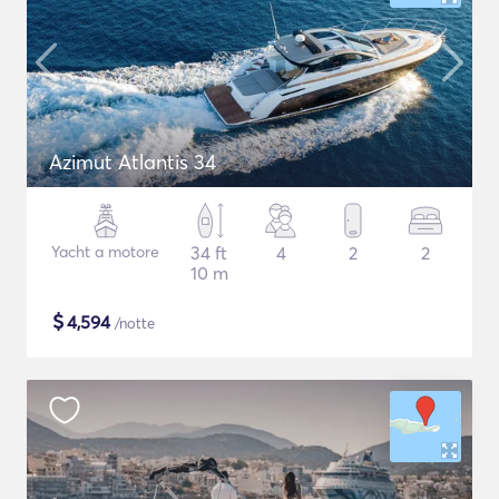
Azimut Atlantis 34
Yacht a motore
34 ft
4
2
2
10 m
$
4,594
/notte