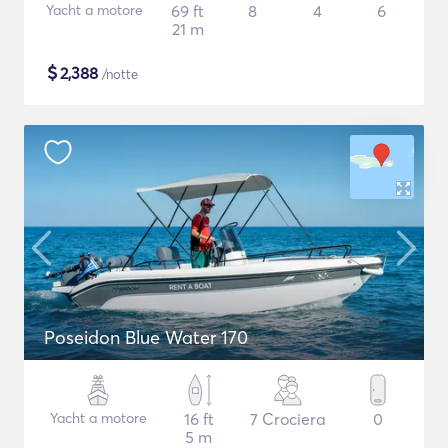
Yacht a motore
69 ft
8
4
6
21 m
$
2,388
/notte
Poseidon Blue Water 170
Yacht a motore
16 ft
7 Crociera
0
5 m