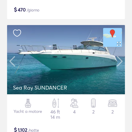
$
470
/giorno
Sea Ray SUNDANCER
Yacht a motore
46 ft
4
2
2
14 m
$
1,102
/notte