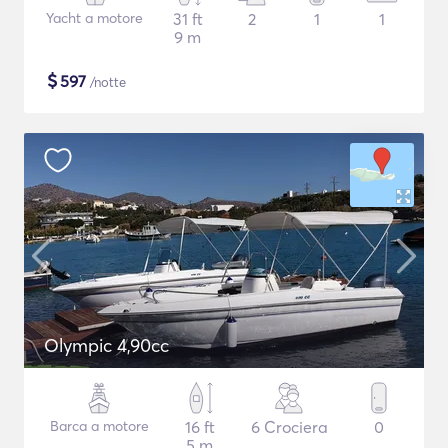
Yacht a motore
31 ft
2
1
1
9 m
$
597
/notte
Olympic 4,90cc
Barca a motore
16 ft
6 Crociera
0
5 m