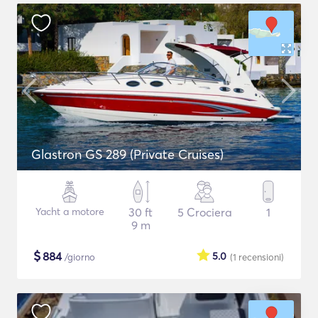
Glastron GS 289 (Private Cruises)
Yacht a motore
30 ft
5 Crociera
1
9 m
$
884
5.0
/giorno
(1
recensioni
)