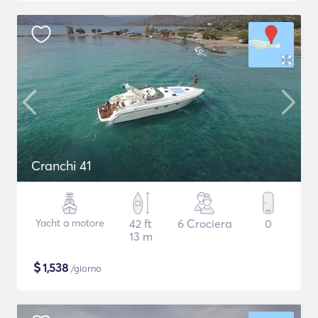
Cranchi 41
Yacht a motore
42 ft
6 Crociera
0
13 m
$
1,538
/giorno