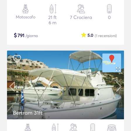
Motoscafo
21 ft
7 Crociera
0
6 m
$
791
5.0
/giorno
(1
recensioni
)
Bertram 31ft