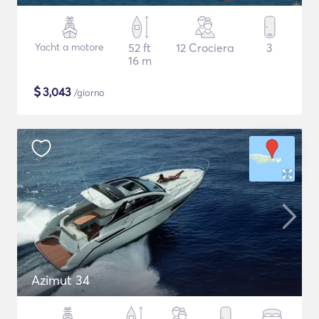
Yacht a motore
52 ft
12 Crociera
3
16 m
$
3,043
/giorno
Azimut 34