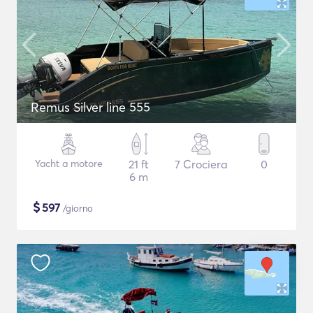
Remus Silver line 555
Yacht a motore
21 ft
7 Crociera
0
6 m
$
597
/giorno