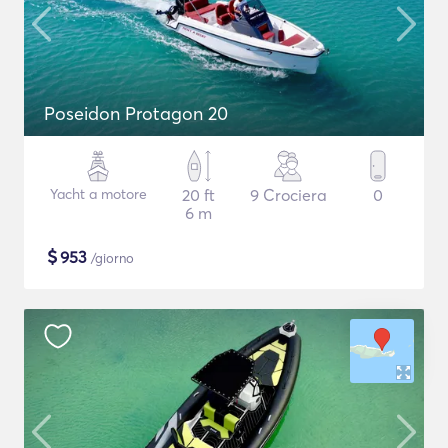
Poseidon Protagon 20
Yacht a motore
20 ft
9 Crociera
0
6 m
$
953
/giorno