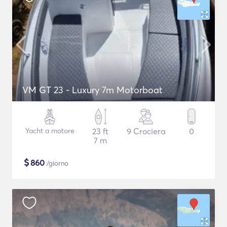
VM GT 23 - Luxury 7m Motorboat
Yacht a motore
23 ft
9 Crociera
0
7 m
$
860
/giorno