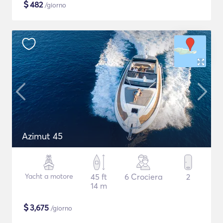
$
482
/giorno
Azimut 45
Yacht a motore
45 ft
6 Crociera
2
14 m
$
3,675
/giorno