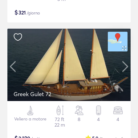
$
321
/giorno
Greek Gulet 72
Veliero a motore
72 ft
8
4
4
22 m