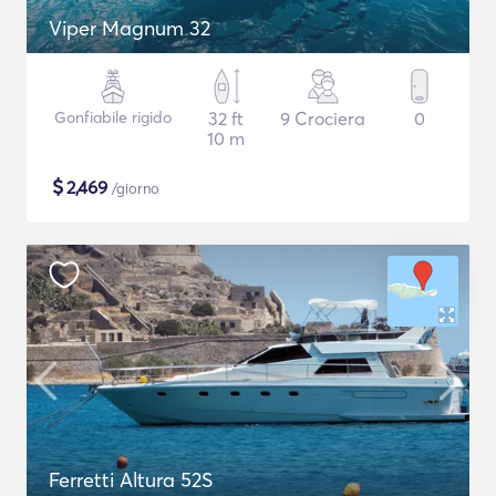
Viper Magnum 32
Gonfiabile rigido
32 ft
9 Crociera
0
10 m
$
2,469
/giorno
Ferretti Altura 52S