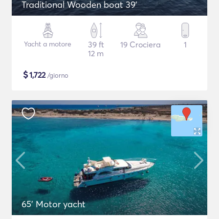
Traditional Wooden boat 39'
Yacht a motore
39 ft
19 Crociera
1
12 m
$
1,722
/giorno
65' Motor yacht