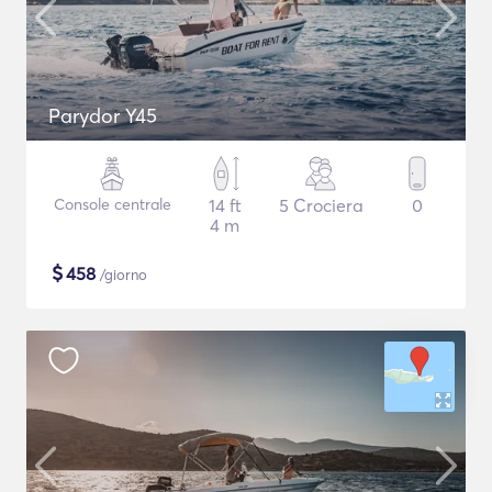
Parydor Y45
Console centrale
14 ft
5 Crociera
0
4 m
$
458
/giorno