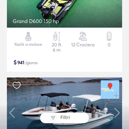
Grand D600 150 hp
Yacht a motore
20 ft
12 Crociera
0
6 m
$
941
/giorno
Filtri