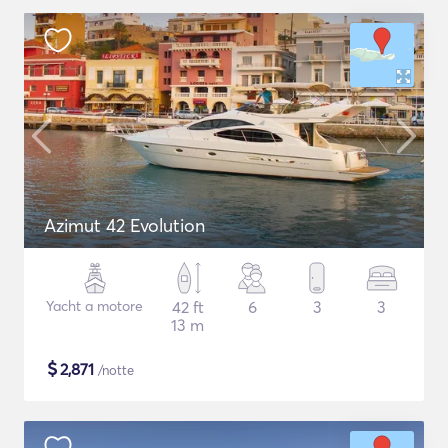
Azimut 42 Evolution
Yacht a motore
42 ft
6
3
3
13 m
$
2,871
/notte