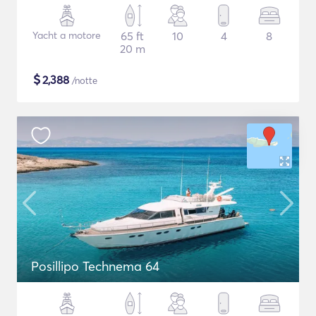
Yacht a motore
65 ft
10
4
8
20 m
$
2,388
/notte
Posillipo Technema 64