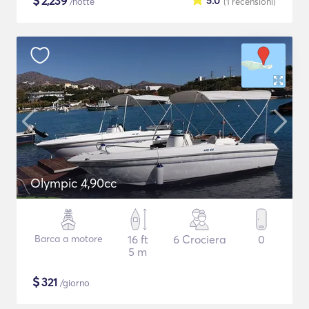
$
2,239
5.0
/notte
(1
recensioni
)
Olympic 4,90cc
Barca a motore
16 ft
6 Crociera
0
5 m
$
321
/giorno