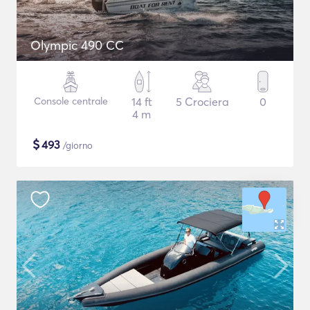
Olympic 490 CC
Console centrale
14 ft
5 Crociera
0
4 m
$
493
/giorno