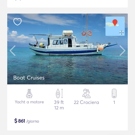
Boat Cruises
Yacht a motore
39 ft
22 Crociera
1
12 m
$
861
/giorno