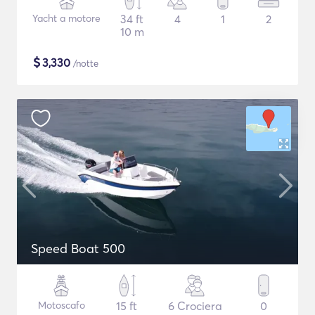
Yacht a motore
34 ft
4
1
2
10 m
$
3,330
/notte
Speed Boat 500
Motoscafo
15 ft
6 Crociera
0