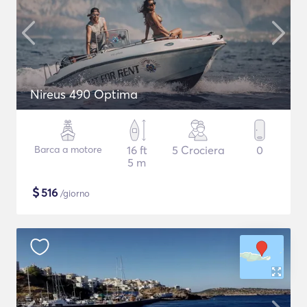
Nireus 490 Optima
Barca a motore
16 ft
5 Crociera
0
5 m
$
516
/giorno