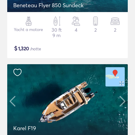
Beneteau Flyer 850 Sundeck
Yacht a motore
30 ft
4
2
2
9 m
$
1,320
/notte
Karel F19