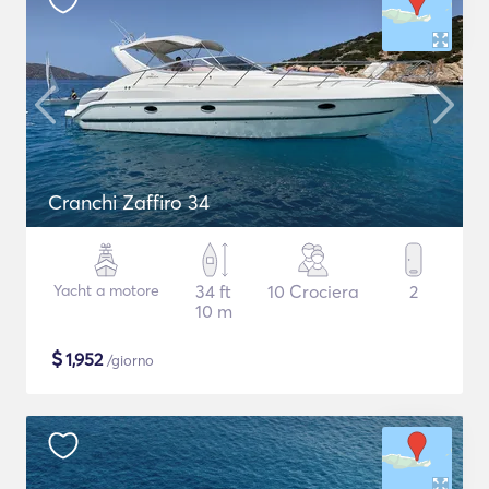
Cranchi Zaffiro 34
Yacht a motore
34 ft
10 Crociera
2
10 m
$
1,952
/giorno