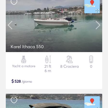
Karel Ithaca 550
Yacht a motore
21 ft
8 Crociera
0
6 m
$
528
/giorno