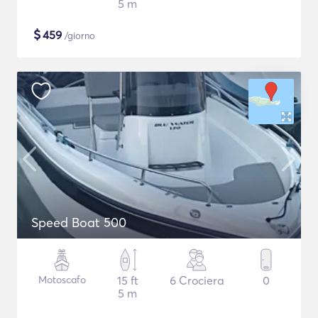
5 m
$
459
/giorno
Speed Boat 500
Motoscafo
15 ft
6 Crociera
0
5 m