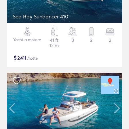
Sea Ray Sundancer 410
Yacht a motore
41 ft
8
2
2
12 m
$
2,411
/notte