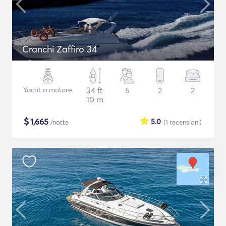
Cranchi Zaffiro 34
Yacht a motore
34 ft
5
2
2
10 m
$
1,665
5.0
/notte
(1
recensioni
)