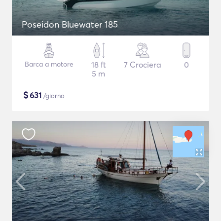
Poseidon Bluewater 185
Barca a motore
18 ft
7 Crociera
0
5 m
$
631
/giorno