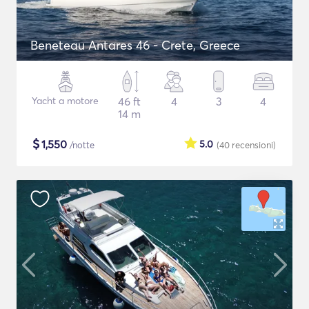
Beneteau Antares 46 - Crete, Greece
Yacht a motore
46 ft
4
3
4
14 m
$
1,550
5.0
/notte
(40
recensioni
)