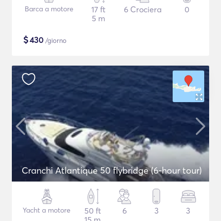
Barca a motore
17 ft
6 Crociera
0
5 m
$
430
/giorno
Cranchi Atlantique 50 flybridge (6-hour tour)
Yacht a motore
50 ft
6
3
3
15 m