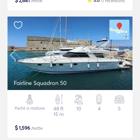
$
2,641
5.0
/notte
(1
recensioni
)
Fairline Squadron 50
Yacht a motore
48 ft
10
4
5
15 m
$
1,596
/notte