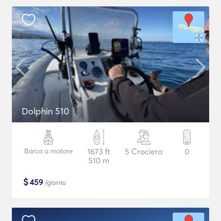
Dolphin 510
Barca a motore
1673 ft
5 Crociera
0
510 m
$
459
/giorno