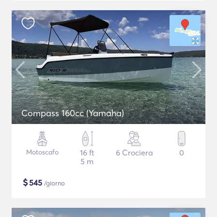
Compass 160cc (Yamaha)
Motoscafo
16 ft
6 Crociera
0
5 m
$
545
/giorno