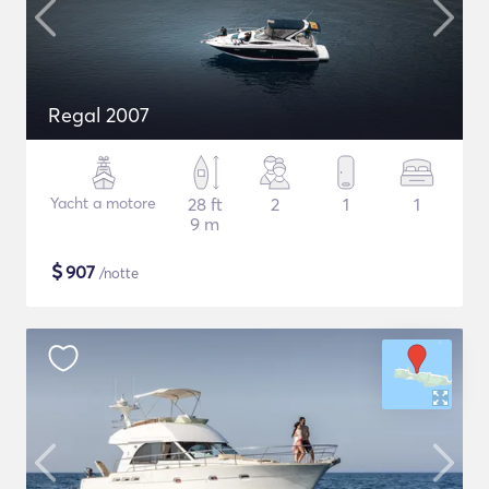
Regal 2007
Yacht a motore
28 ft
2
1
1
9 m
$
907
/notte