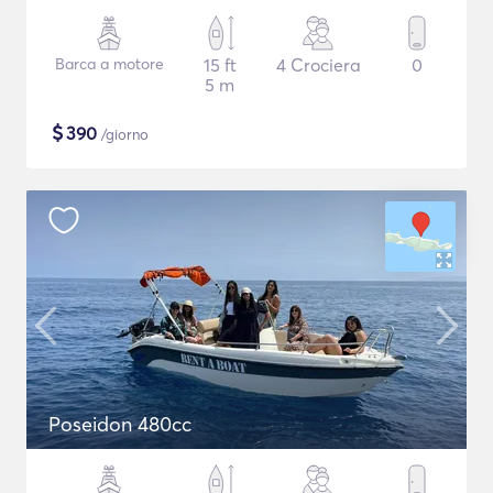
Barca a motore
15 ft
4 Crociera
0
5 m
$
390
/giorno
Poseidon 480cc