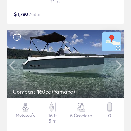
21 m
$
1,780
/notte
Compass 160cc (Yamaha)
Motoscafo
16 ft
6 Crociera
0
5 m