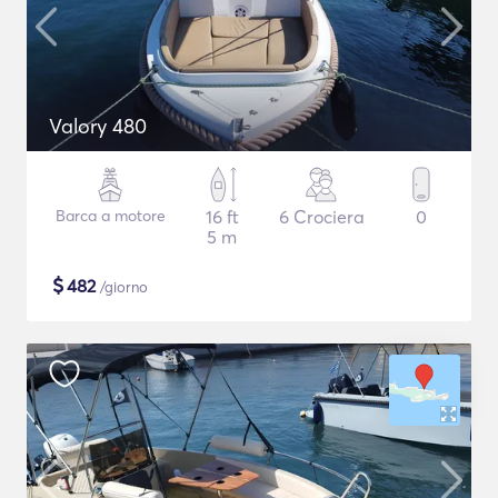
Valory 480
Barca a motore
16 ft
6 Crociera
0
5 m
$
482
/giorno