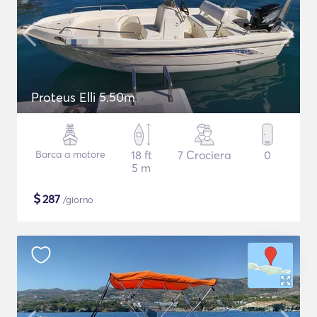
Proteus Elli 5.50m
Barca a motore
18 ft
7 Crociera
0
5 m
$
287
/giorno