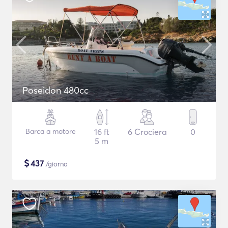
Poseidon 480cc
Barca a motore
16 ft
6 Crociera
0
5 m
$
437
/giorno