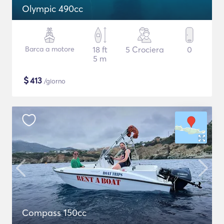
Olympic 490cc
Barca a motore
18 ft
5 Crociera
0
5 m
$
413
/giorno
Compass 150cc