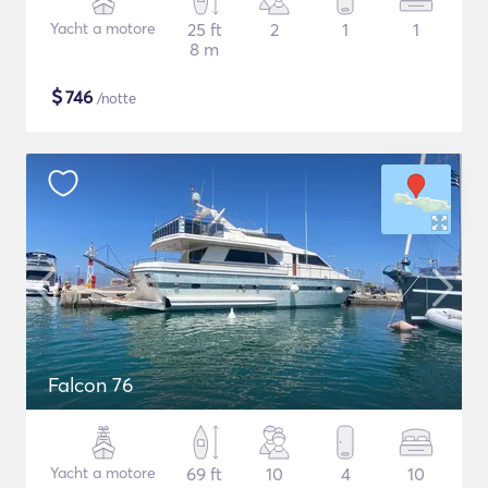
Yacht a motore
25 ft
2
1
1
8 m
$
746
/notte
Falcon 76
Yacht a motore
69 ft
10
4
10