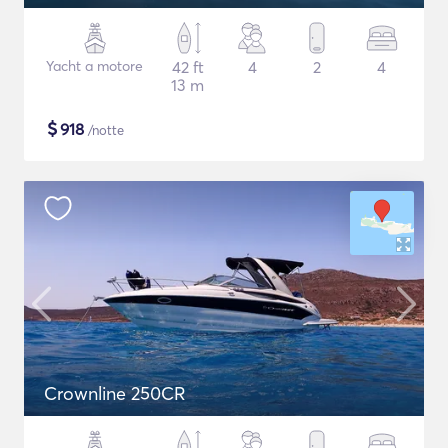
Yacht a motore
42 ft
4
2
4
13 m
$
918
/notte
Crownline 250CR