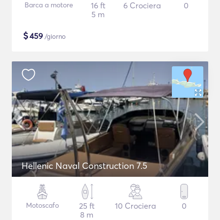
Barca a motore
16 ft
6 Crociera
0
5 m
$
459
/giorno
Hellenic Naval Construction 7.5
Motoscafo
25 ft
10 Crociera
0
8 m