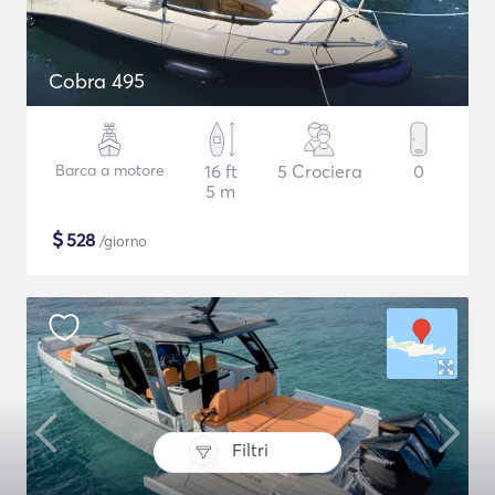
Cobra 495
Barca a motore
16 ft
5 Crociera
0
5 m
$
528
/giorno
Filtri