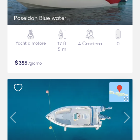
Poseidon Blue water
Yacht a motore
17 ft
4 Crociera
0
5 m
$
356
/giorno