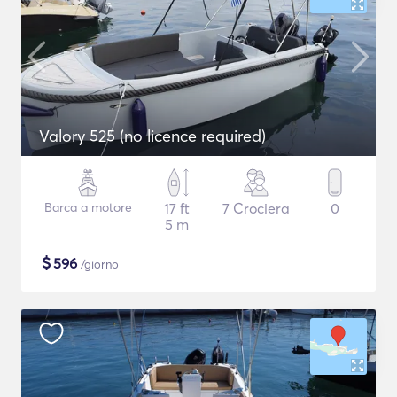
Valory 525 (no licence required)
Barca a motore
17 ft
7 Crociera
0
5 m
$
596
/giorno