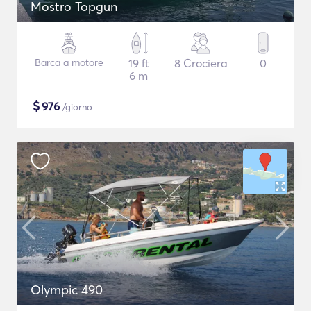
Mostro Topgun
Barca a motore
19 ft
8 Crociera
0
6 m
$
976
/giorno
Olympic 490