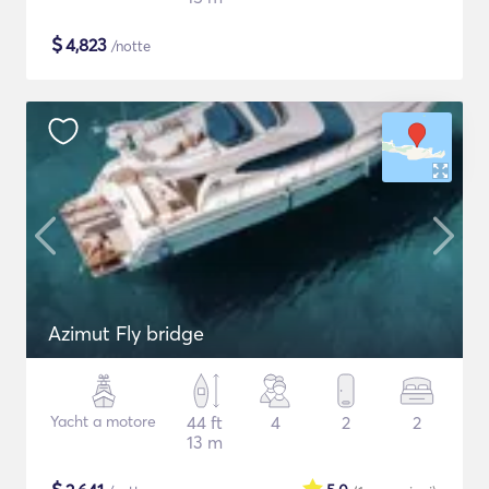
$
4,823
/notte
Azimut Fly bridge
Yacht a motore
44 ft
4
2
2
13 m