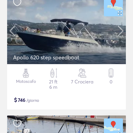
Apollo 620 step speedboat
Motoscafo
21 ft
7 Crociera
0
6 m
$
746
/giorno