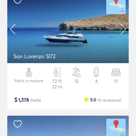
San Lorenzo Sl72
Yacht a motore
72 ft
12
4
11
22 m
$
1,378
5.0
/notte
(5
recensioni
)