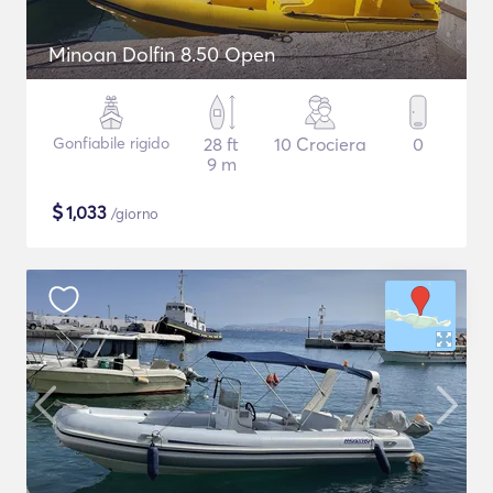
Minoan Dolfin 8.50 Open
Gonfiabile rigido
28 ft
10 Crociera
0
9 m
$
1,033
/giorno