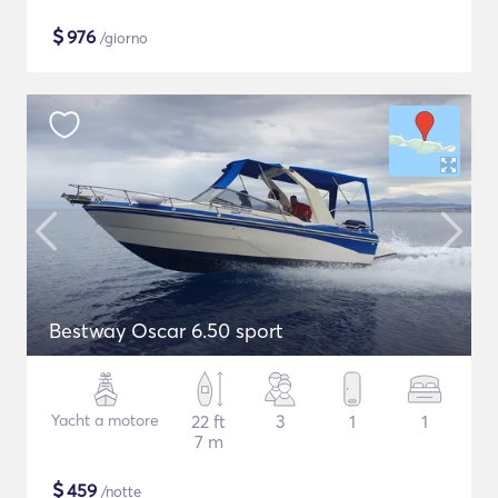
$
976
/giorno
Bestway Oscar 6.50 sport
Yacht a motore
22 ft
3
1
1
7 m
$
459
/notte