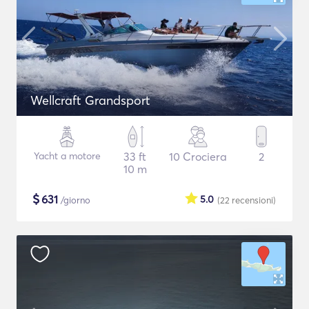
Wellcraft Grandsport
Yacht a motore
33 ft
10 Crociera
2
10 m
$
631
5.0
/giorno
(22
recensioni
)