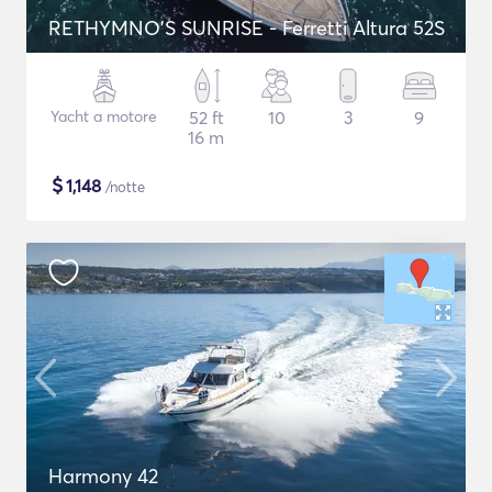
RETHYMNO'S SUNRISE - Ferretti Altura 52S
Yacht a motore
52 ft
10
3
9
16 m
$
1,148
/notte
Harmony 42