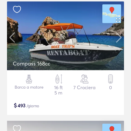
Compass 168cc
Barca a motore
16 ft
7 Crociera
0
5 m
$
493
/giorno