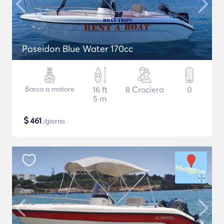
Poseidon Blue Water 170cc
Barca a motore
16 ft
8 Crociera
0
5 m
$
461
/giorno