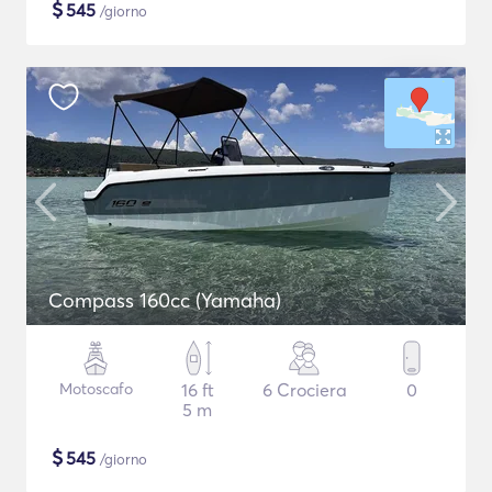
$
545
/giorno
Compass 160cc (Yamaha)
Motoscafo
16 ft
6 Crociera
0
5 m
$
545
/giorno