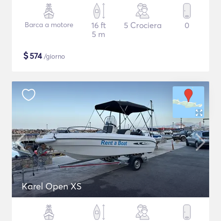
Barca a motore
16 ft
5 Crociera
0
5 m
$
574
/giorno
Karel Open XS