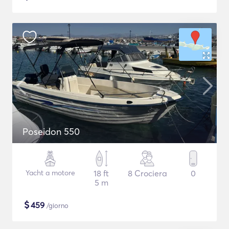
Poseidon 550
Yacht a motore
18 ft
8 Crociera
0
5 m
$
459
/giorno