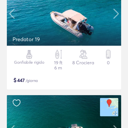
Predator 19
Gonfiabile rigido
19 ft
8 Crociera
0
6 m
$
447
/giorno