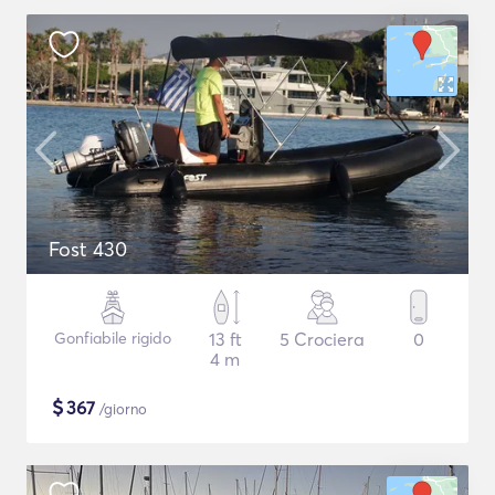
Fost 430
Gonfiabile rigido
13 ft
5 Crociera
0
4 m
$
367
/giorno