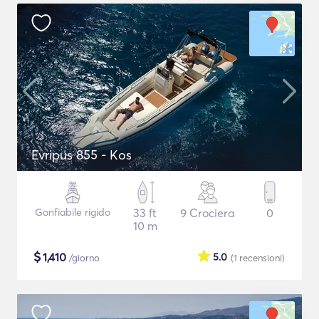
Evripus 855 - Kos
Gonfiabile rigido
33 ft
9 Crociera
0
10 m
$
1,410
5.0
/giorno
(1
recensioni
)