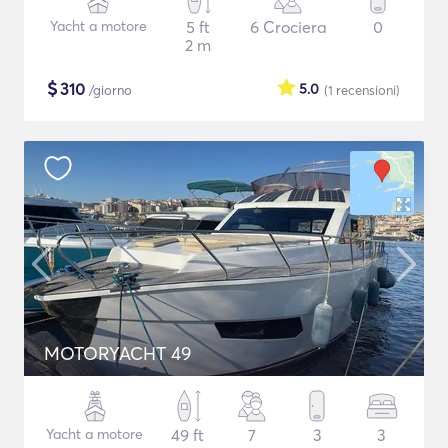
Yacht a motore
5 ft
6 Crociera
0
2 m
$
310
5.0
/giorno
(1
recensioni
)
MOTORYACHT 49
Yacht a motore
49 ft
7
3
3