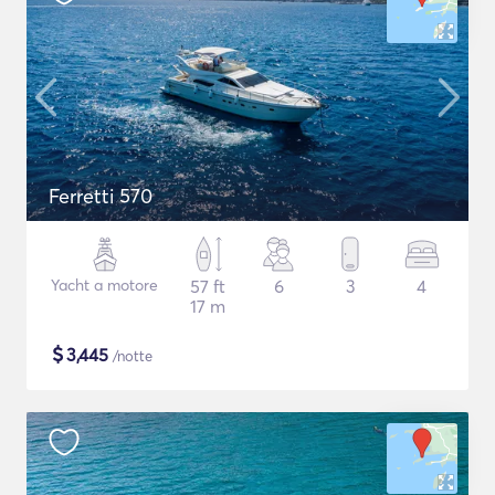
Ferretti 570
Yacht a motore
57 ft
6
3
4
17 m
$
3,445
/notte