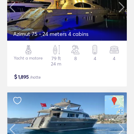
Azimut 75 - 24 meters 4 cabins
Yacht a motore
79 ft
8
4
4
24 m
$
1,895
/notte