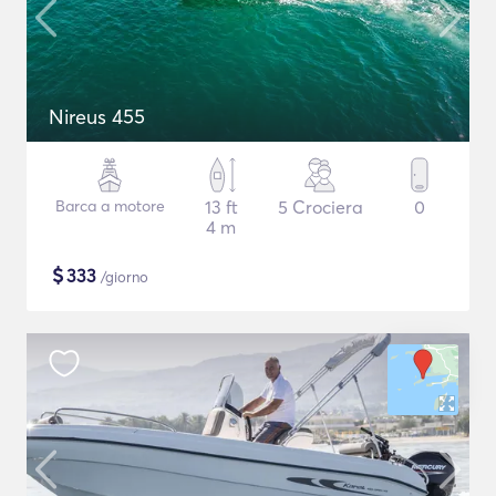
Nireus 455
Barca a motore
13 ft
5 Crociera
0
4 m
$
333
/giorno