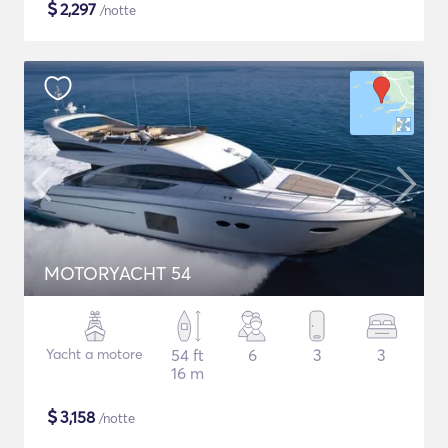
$
2,297
/notte
MOTORYACHT 54
Yacht a motore
54 ft
6
3
3
16 m
$
3,158
/notte