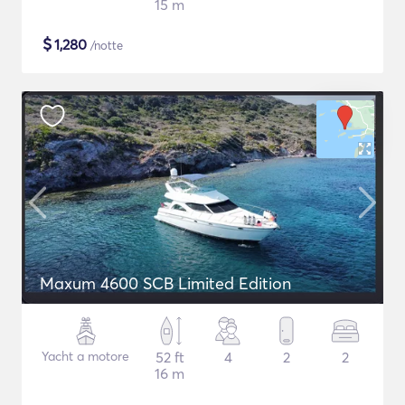
15 m
$
1,280
/notte
Maxum 4600 SCB Limited Edition
Yacht a motore
52 ft
4
2
2
16 m