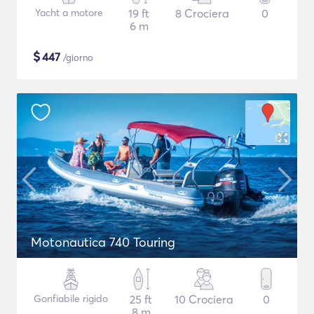
Yacht a motore
19 ft
8 Crociera
0
6 m
$
447
/giorno
Motonautica 740 Touring
Gonfiabile rigido
25 ft
10 Crociera
0
8 m