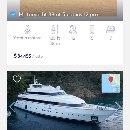
Motoryacht 38mt 5 cabıns 12 pax
Yacht a motore
125 ft
12
5
7
38 m
$
34,455
/notte