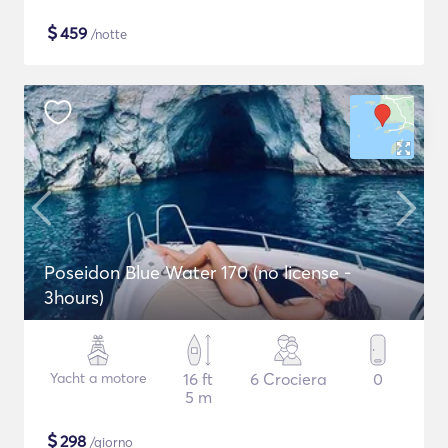
$
459
/notte
Poseidon Blue Water 170 (no license -
3hours)
Yacht a motore
16 ft
6 Crociera
0
5 m
$
298
/giorno