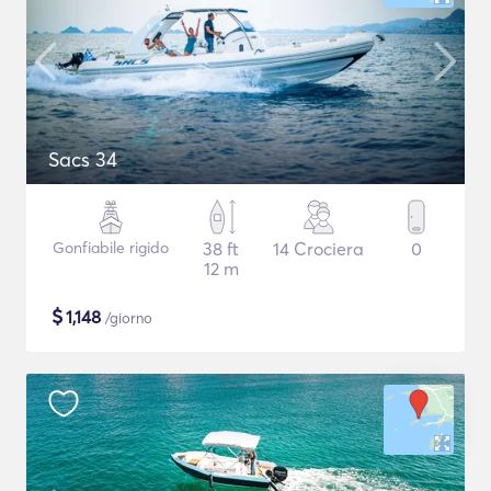
Sacs 34
Gonfiabile rigido
38 ft
14 Crociera
0
12 m
$
1,148
/giorno