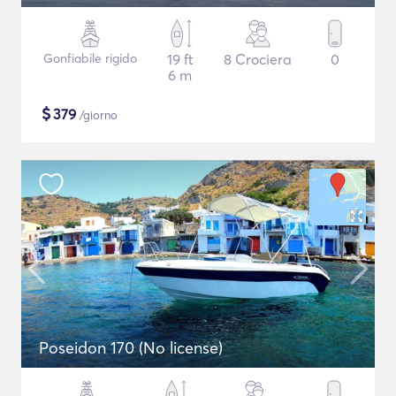
Gonfiabile rigido
19 ft
8 Crociera
0
6 m
$
379
/giorno
Poseidon 170 (No license)