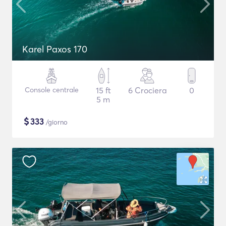
Karel Paxos 170
Console centrale
15 ft
6 Crociera
0
5 m
$
333
/giorno