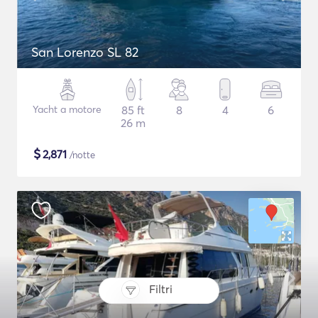
San Lorenzo SL 82
Yacht a motore
85 ft
8
4
6
26 m
$
2,871
/notte
Filtri