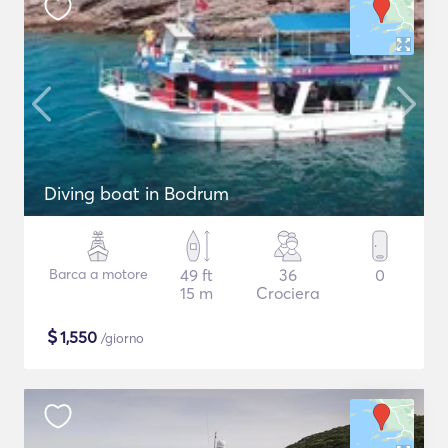
Diving boat in Bodrum
Barca a motore
49 ft
36
0
15 m
Crociera
$
1,550
/giorno