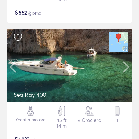
$
562
/giorno
Sea Ray 400
Yacht a motore
45 ft
9 Crociera
1
14 m