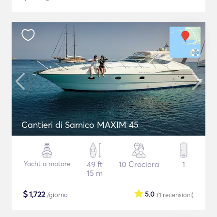
Cantieri di Sarnico MAXIM 45
Yacht a motore
49 ft
10 Crociera
1
15 m
$
1,722
5.0
/giorno
(1
recensioni
)