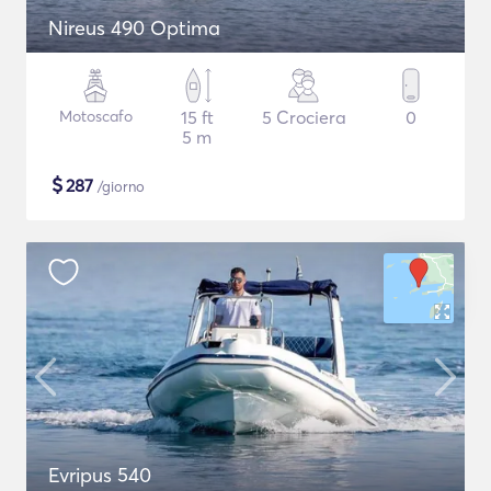
Nireus 490 Optima
Motoscafo
15 ft
5 Crociera
0
5 m
$
287
/giorno
Evripus 540