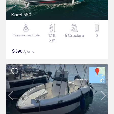
Karel 550
Console centrale
17 ft
6 Crociera
0
5 m
$
390
/giorno