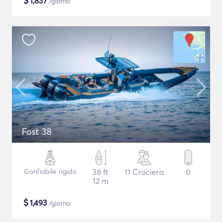
$
1,837
/giorno
Fost 38
Gonfiabile rigido
38 ft
11 Crociera
0
12 m
$
1,493
/giorno