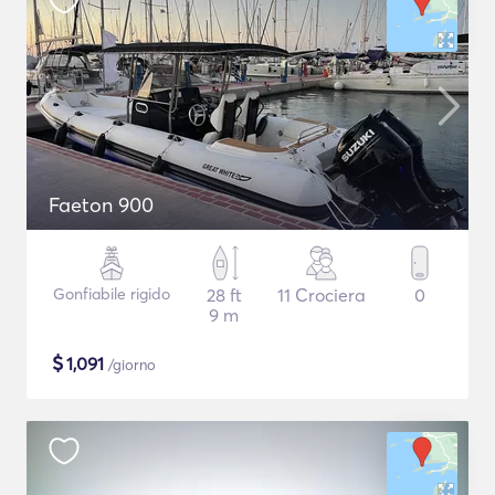
Faeton 900
Gonfiabile rigido
28 ft
11 Crociera
0
9 m
$
1,091
/giorno