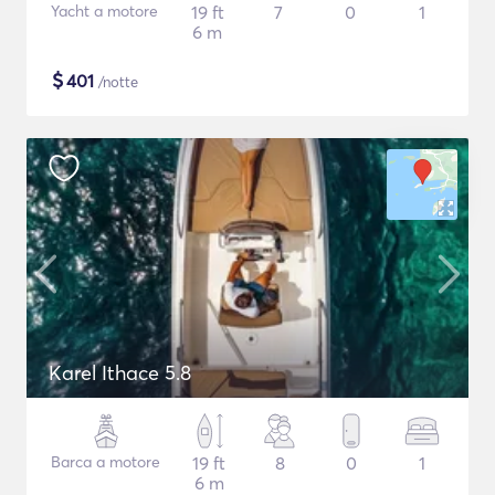
Yacht a motore
19 ft
7
0
1
6 m
$
401
/notte
Karel Ithace 5.8
Barca a motore
19 ft
8
0
1
6 m