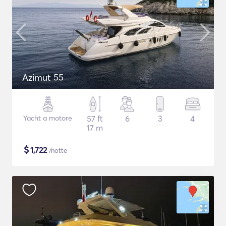
Azimut 55
Yacht a motore
57 ft
6
3
4
17 m
$
1,722
/notte