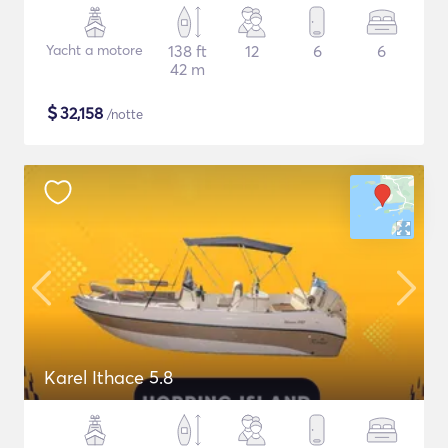
Yacht a motore
138 ft
12
6
6
42 m
$
32,158
/notte
Karel Ithace 5.8