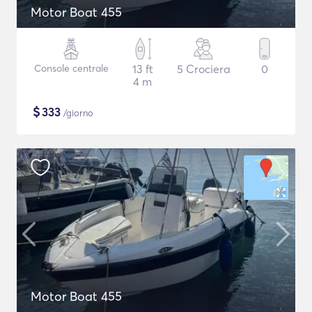
Motor Boat 455
Console centrale
13 ft
5 Crociera
0
4 m
$
333
/giorno
Motor Boat 455