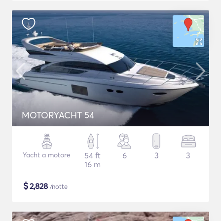
MOTORYACHT 54
Yacht a motore
54 ft
6
3
3
16 m
$
2,828
/notte