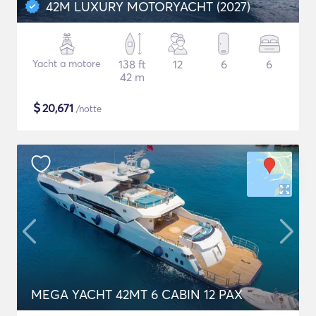
42M LUXURY MOTORYACHT (2027)
Yacht a motore
138 ft
12
6
6
42 m
$
20,671
/notte
MEGA YACHT 42MT 6 CABIN 12 PAX