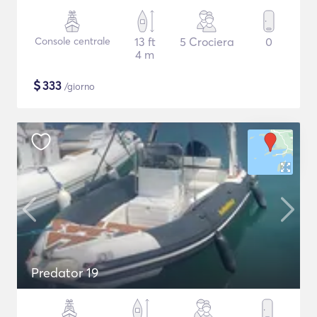
Console centrale
13 ft
5 Crociera
0
4 m
$
333
/giorno
Predator 19