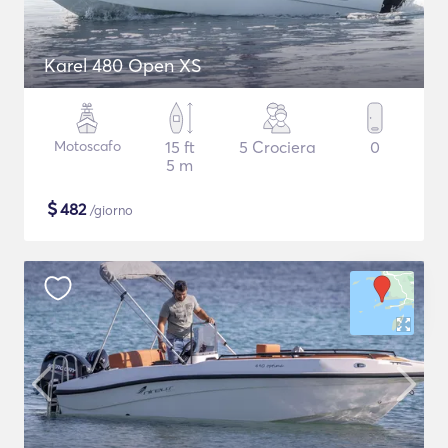
Karel 480 Open XS
Motoscafo
15 ft
5 Crociera
0
5 m
$
482
/giorno