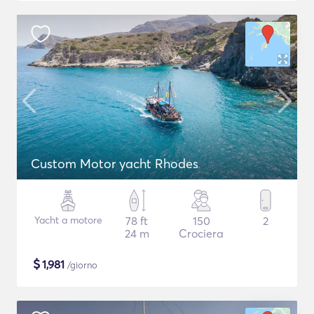
Custom Motor yacht Rhodes
Yacht a motore
78 ft
150
2
24 m
Crociera
$
1,981
/giorno