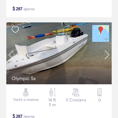
$
287
/giorno
Olympic Sx
Yacht a motore
16 ft
5 Crociera
0
5 m
$
287
/giorno