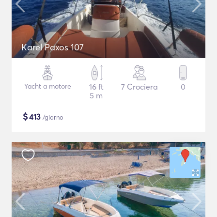
Karel Paxos 107
Yacht a motore
16 ft
7 Crociera
0
5 m
$
413
/giorno