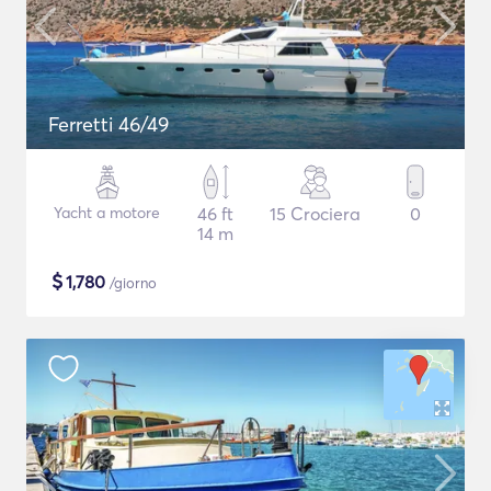
Ferretti 46/49
Yacht a motore
46 ft
15 Crociera
0
14 m
$
1,780
/giorno