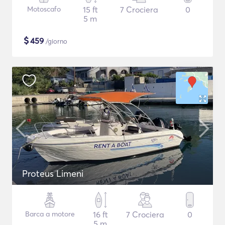
Motoscafo
15 ft
7 Crociera
0
5 m
$
459
/giorno
Proteus Limeni
Barca a motore
16 ft
7 Crociera
0
5 m