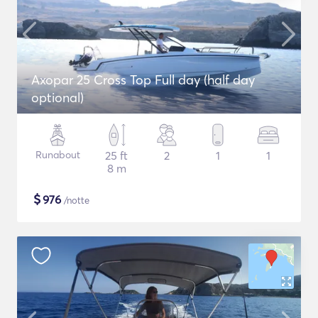
Axopar 25 Cross Top Full day (half day
optional)
Runabout
25 ft
2
1
1
8 m
$
976
/notte