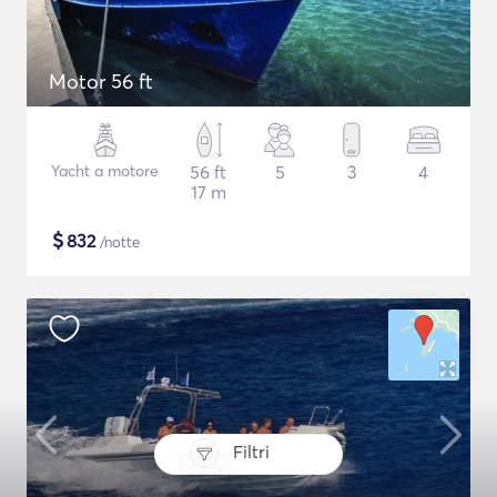
Motor 56 ft
Yacht a motore
56 ft
5
3
4
17 m
$
832
/notte
Filtri