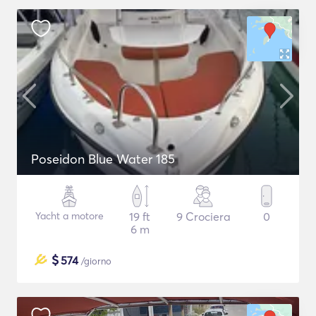
Poseidon Blue Water 185
Yacht a motore
19 ft
9 Crociera
0
6 m
$
574
/giorno