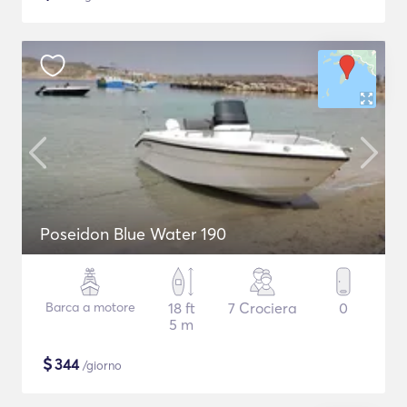
Poseidon Blue Water 190
Barca a motore
18 ft
7 Crociera
0
5 m
$
344
/giorno