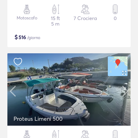
Motoscafo
15 ft
7 Crociera
0
5 m
$
516
/giorno
Proteus Limeni 500