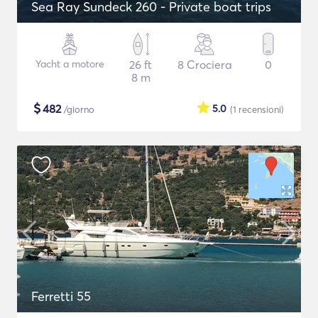
Sea Ray Sundeck 260 - Private boat trips
Yacht a motore
26 ft
8 Crociera
0
8 m
$
482
5.0
/giorno
(1
recensioni
)
Ferretti 55