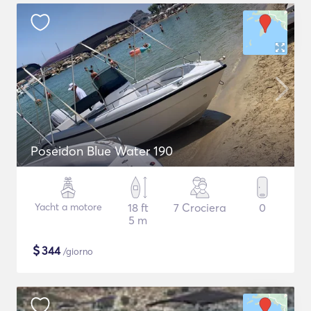
Poseidon Blue Water 190
Yacht a motore
18 ft
7 Crociera
0
5 m
$
344
/giorno