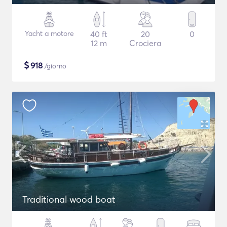
Yacht a motore
40 ft
20
0
12 m
Crociera
$
918
/giorno
Traditional wood boat