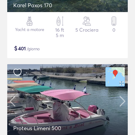
Karel Paxos 170
Yacht a motore
16 ft
5 Crociera
0
5 m
$
401
/giorno
Proteus Limeni 500