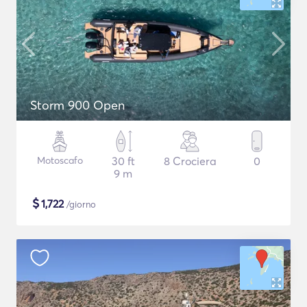
Storm 900 Open
Motoscafo
30 ft
8 Crociera
0
9 m
$
1,722
/giorno