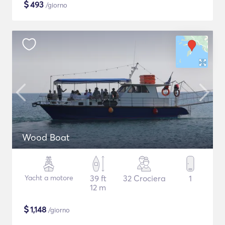
$
493
/giorno
Wood Boat
Yacht a motore
39 ft
32 Crociera
1
12 m
$
1,148
/giorno