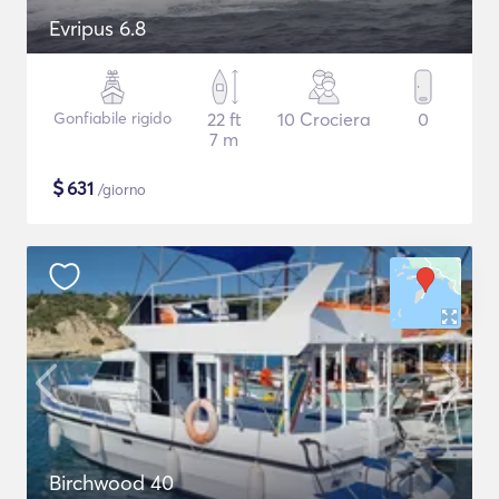
Evripus 6.8
Gonfiabile rigido
22 ft
10 Crociera
0
7 m
$
631
/giorno
Birchwood 40