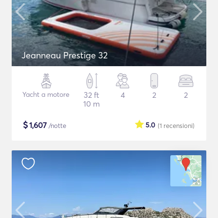
Jeanneau Prestige 32
Yacht a motore
32 ft
4
2
2
10 m
$
1,607
5.0
/notte
(1
recensioni
)