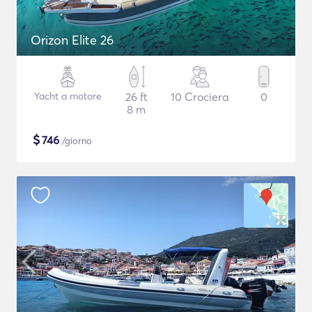
Orizon Elite 26
Yacht a motore
26 ft
10 Crociera
0
8 m
$
746
/giorno