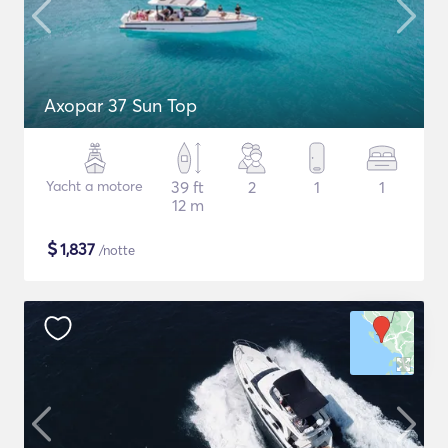
Axopar 37 Sun Top
Yacht a motore
39 ft
2
1
1
12 m
$
1,837
/notte