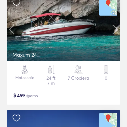
Maxum 24
Motoscafo
24 ft
7 Crociera
0
7 m
$
459
/giorno