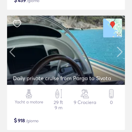
$
459
/giorno
Daily private cruise from Parga to Sivota
Yacht a motore
29 ft
9 Crociera
0
9 m
$
918
/giorno