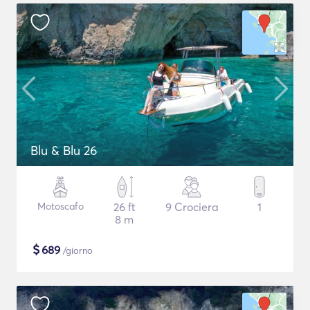
Blu & Blu 26
Motoscafo
26 ft
9 Crociera
1
8 m
$
689
/giorno