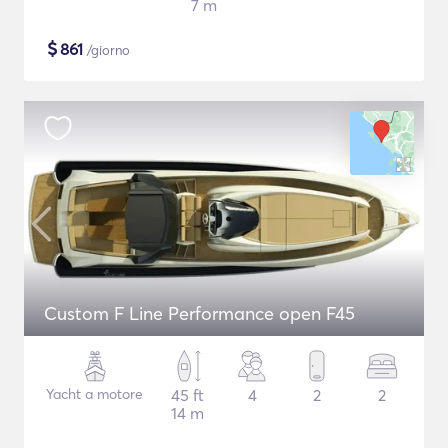
7 m
$
861
/giorno
Custom F Line Performance open F45
Yacht a motore
45 ft
4
2
2
14 m