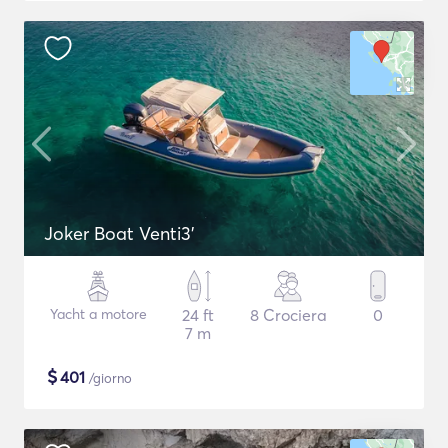
Joker Boat Venti3'
Yacht a motore
24 ft
8 Crociera
0
7 m
$
401
/giorno