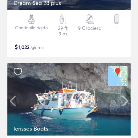
Dream Sea 28 plus
Gonfiabile rigido
29 ft
9 Crociera
1
9 m
$
1,022
/giorno
Ierissos Boats