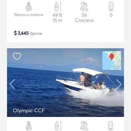
Barca a motore
49 ft
56
0
15 m
Crociera
$
3,445
/giorno
Olympic CCF