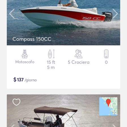
Compass 150CC
Motoscafo
15 ft
5 Crociera
0
5 m
$
137
/giorno