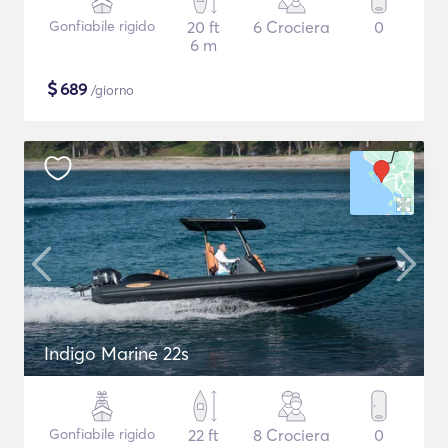
Gonfiabile rigido
20 ft
6 Crociera
0
6 m
$
689
/giorno
Indigo Marine 22s
Gonfiabile rigido
22 ft
8 Crociera
0