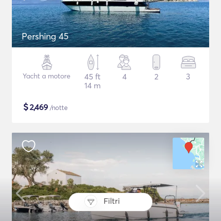
Pershing 45
Yacht a motore
45 ft
4
2
3
14 m
$
2,469
/notte
Filtri