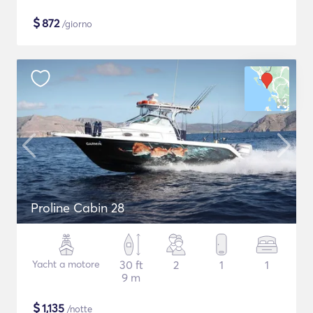
$
872
/giorno
Proline Cabin 28
Yacht a motore
30 ft
2
1
1
9 m
$
1,135
/notte