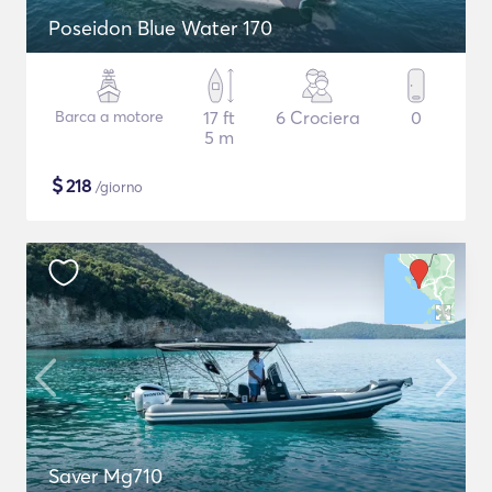
Poseidon Blue Water 170
Barca a motore
17 ft
6 Crociera
0
5 m
$
218
/giorno
Saver Mg710