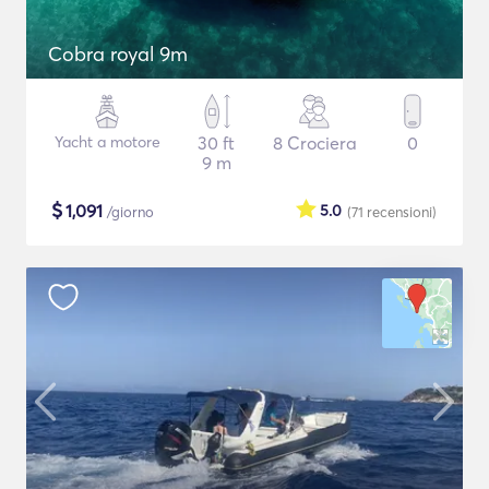
Cobra royal 9m
Yacht a motore
30 ft
8 Crociera
0
9 m
$
1,091
5.0
/giorno
(71
recensioni
)