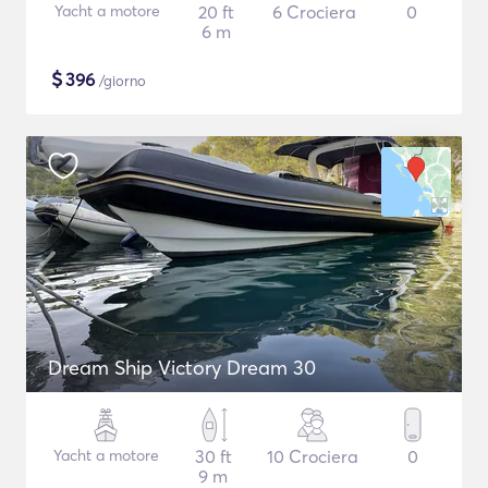
Yacht a motore
20 ft
6 Crociera
0
6 m
$
396
/giorno
Dream Ship Victory Dream 30
Yacht a motore
30 ft
10 Crociera
0
9 m