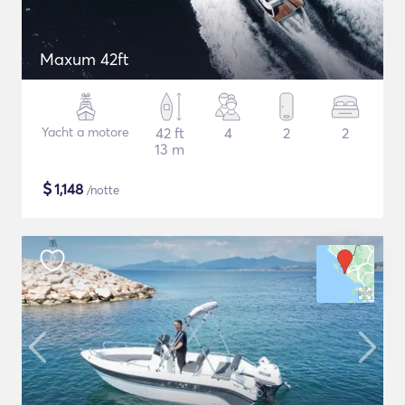
Maxum 42ft
Yacht a motore
42 ft
4
2
2
13 m
$
1,148
/notte