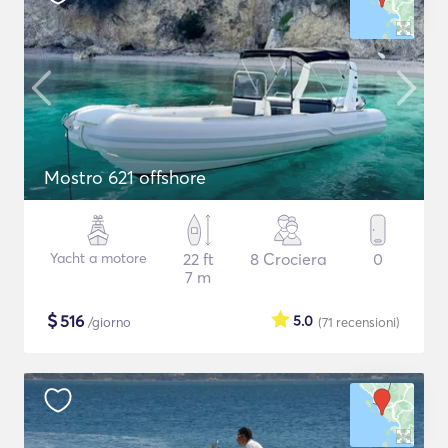
Mostro 621 offshore
Yacht a motore
22 ft
8 Crociera
0
7 m
$
516
5.0
/giorno
(71
recensioni
)