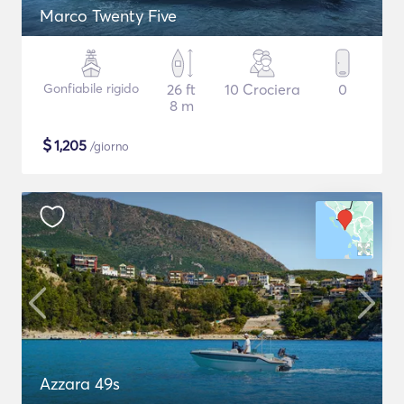
Marco Twenty Five
Gonfiabile rigido
26 ft
10 Crociera
0
8 m
$
1,205
/giorno
Azzara 49s