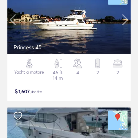
Princess 45
Yacht a motore
46 ft
4
2
2
14 m
$
1,607
/notte