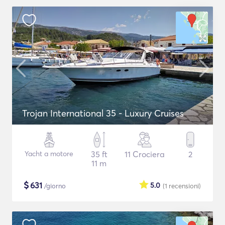
Trojan International 35 - Luxury Cruises
Yacht a motore
35 ft
11 Crociera
2
11 m
$
631
5.0
/giorno
(1
recensioni
)