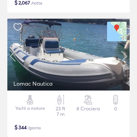
$
2,067
/notte
Lomac Nautica
Yacht a motore
23 ft
8 Crociera
0
7 m
$
344
/giorno