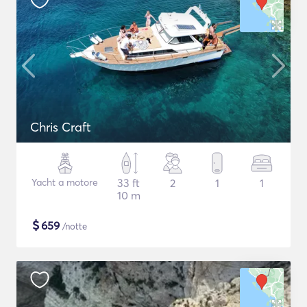
Chris Craft
Yacht a motore
33 ft
2
1
1
10 m
$
659
/notte