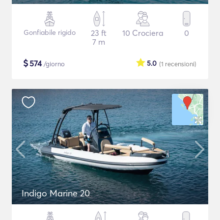
Gonfiabile rigido
23 ft
10 Crociera
0
7 m
$
574
5.0
/giorno
(1
recensioni
)
Indigo Marine 20