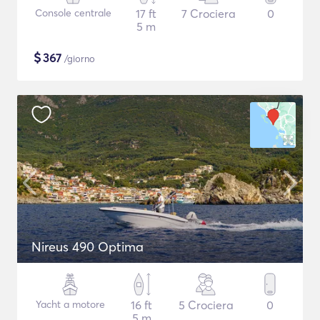
Console centrale
17 ft
7 Crociera
0
5 m
$
367
/giorno
Nireus 490 Optima
Yacht a motore
16 ft
5 Crociera
0
5 m