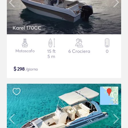
Karel 170CC
Motoscafo
15 ft
6 Crociera
0
5 m
$
298
/giorno