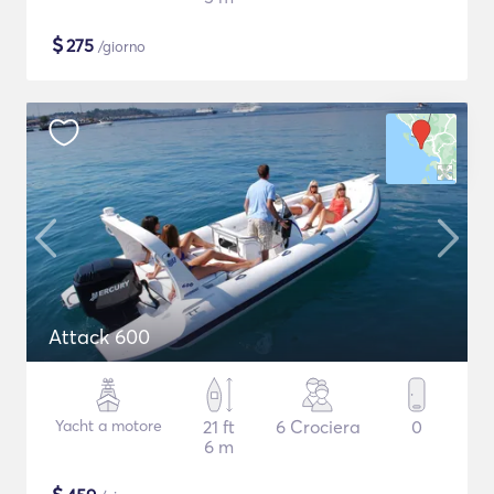
$
275
/giorno
Attack 600
Yacht a motore
21 ft
6 Crociera
0
6 m