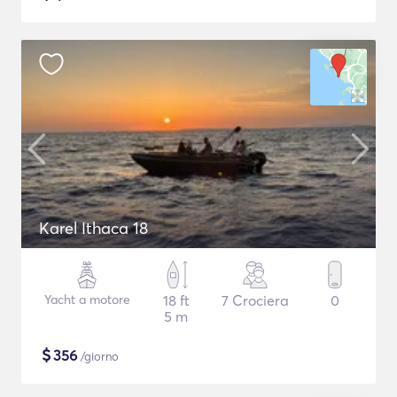
Karel Ithaca 18
Yacht a motore
18 ft
7 Crociera
0
5 m
$
356
/giorno