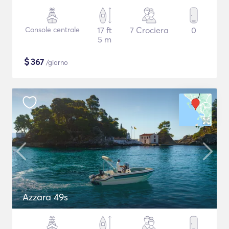
Console centrale
17 ft
7 Crociera
0
5 m
$
367
/giorno
Azzara 49s