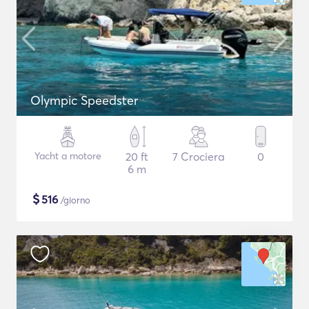
Olympic Speedster
Yacht a motore
20 ft
7 Crociera
0
6 m
$
516
/giorno