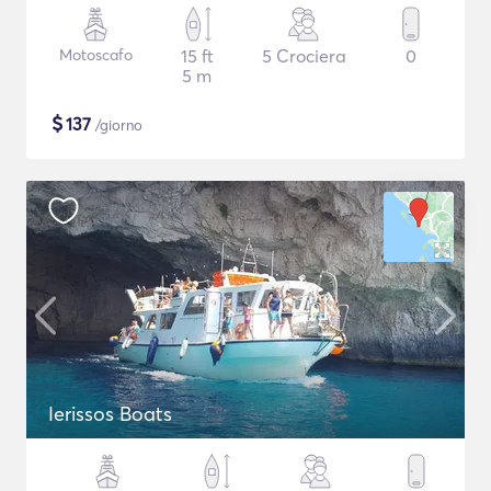
Motoscafo
15 ft
5 Crociera
0
5 m
$
137
/giorno
Ierissos Boats