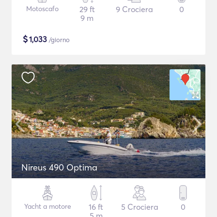
Motoscafo
29 ft
9 Crociera
0
9 m
$
1,033
/giorno
Nireus 490 Optima
Yacht a motore
16 ft
5 Crociera
0
5 m