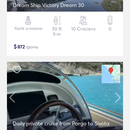
Dream Ship Victory Dream 30
Yacht a motore
30 ft
10 Crociera
0
9 m
$
872
/giorno
Daily private cruise from Parga to Sivota