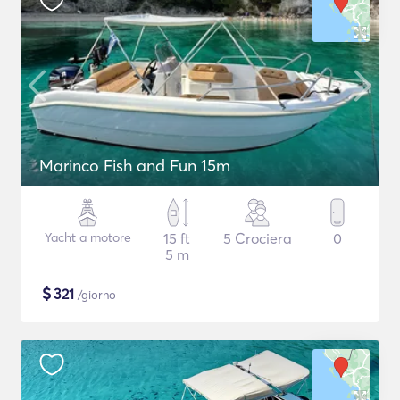
Marinco Fish and Fun 15m
Yacht a motore
15 ft
5 Crociera
0
5 m
$
321
/giorno