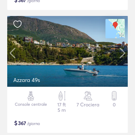
$
367
/giorno
Azzara 49s
Console centrale
17 ft
7 Crociera
0
5 m
$
367
/giorno