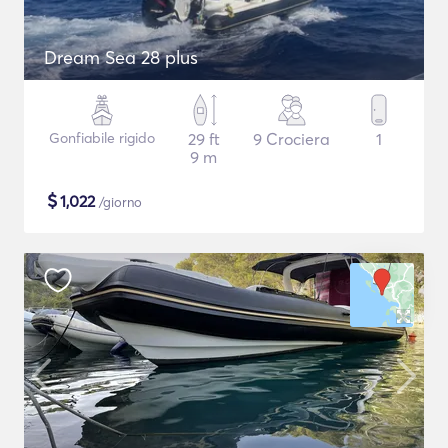
Dream Sea 28 plus
Gonfiabile rigido
29 ft
9 Crociera
1
9 m
$
1,022
/giorno