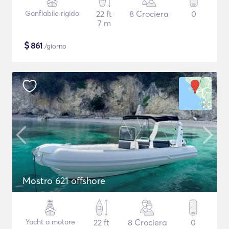
Gonfiabile rigido
22 ft
8 Crociera
0
7 m
$
861
/giorno
Mostro 621 offshore
Yacht a motore
22 ft
8 Crociera
0