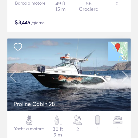
Barca a motore
49 ft
56
0
15 m
Crociera
$
3,445
/giorno
Proline Cabin 28
Yacht a motore
30 ft
2
1
1
9 m