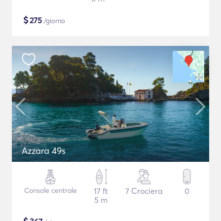
$
275
/giorno
Azzara 49s
Console centrale
17 ft
7 Crociera
0
5 m