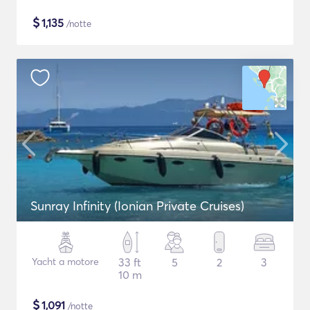
$
1,135
/notte
Sunray Infinity (Ionian Private Cruises)
Yacht a motore
33 ft
5
2
3
10 m
$
1,091
/notte