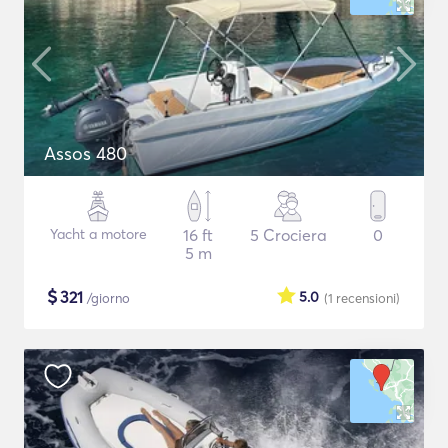
Assos 480
Yacht a motore
16 ft
5 Crociera
0
5 m
$
321
5.0
/giorno
(1
recensioni
)