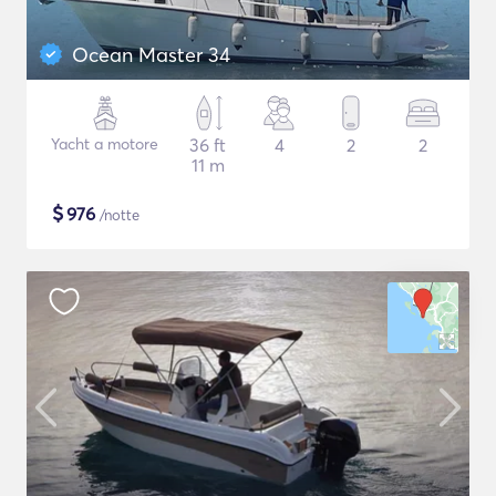
Ocean Master 34
Yacht a motore
36 ft
4
2
2
11 m
$
976
/notte