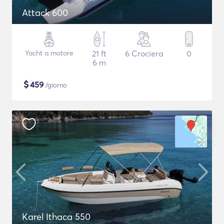
Attack 600
Yacht a motore
21 ft
6 Crociera
0
6 m
$
459
/giorno
Karel Ithaca 550