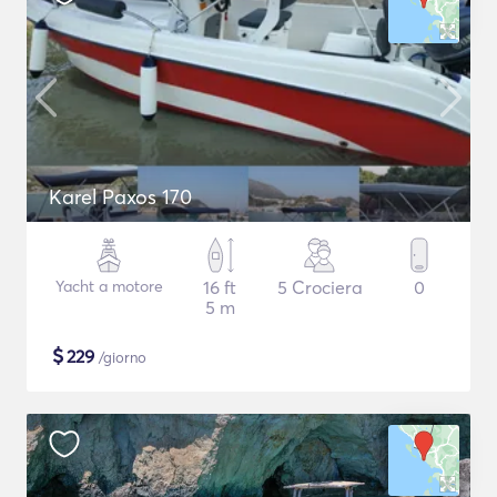
Karel Paxos 170
Yacht a motore
16 ft
5 Crociera
0
5 m
$
229
/giorno