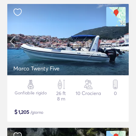
Marco Twenty Five
Gonfiabile rigido
26 ft
10 Crociera
0
8 m
$
1,205
/giorno