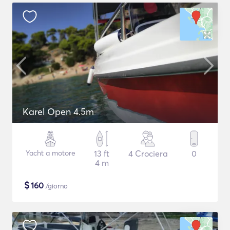
Karel Open 4.5m
Yacht a motore
13 ft
4 Crociera
0
4 m
$
160
/giorno