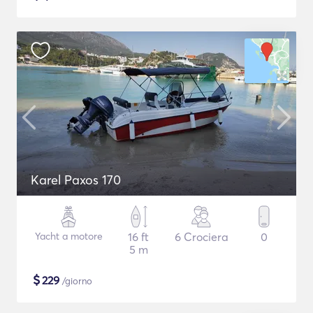
Karel Paxos 170
Yacht a motore
16 ft
6 Crociera
0
5 m
$
229
/giorno