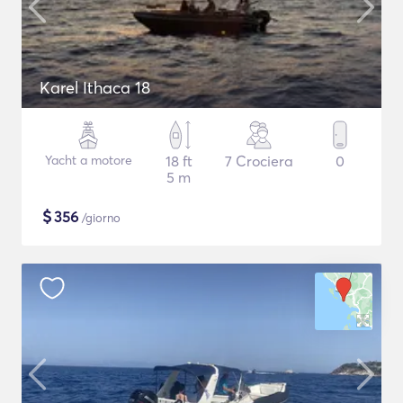
Karel Ithaca 18
Yacht a motore
18 ft
7 Crociera
0
5 m
$
356
/giorno