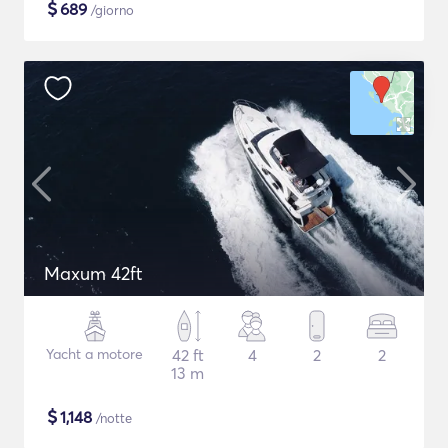
$
689
/giorno
Maxum 42ft
Yacht a motore
42 ft
4
2
2
13 m
$
1,148
/notte