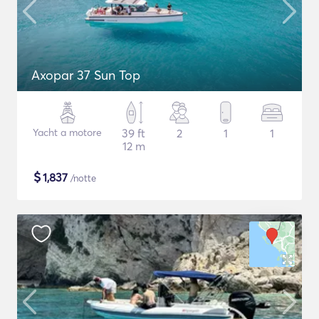
Axopar 37 Sun Top
Yacht a motore
39 ft
2
1
1
12 m
$
1,837
/notte