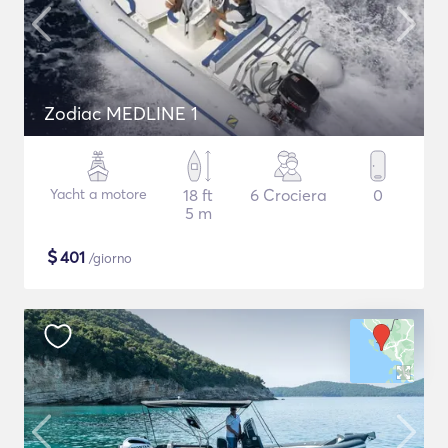
Zodiac MEDLINE 1
Yacht a motore
18 ft
6 Crociera
0
5 m
$
401
/giorno