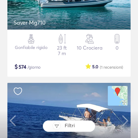
Saver Mg710
Gonfiabile rigido
23 ft
10 Crociera
0
7 m
$
574
5.0
/giorno
(1
recensioni
)
Filtri