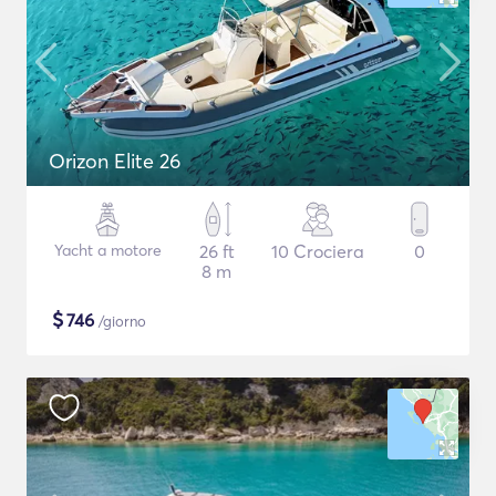
Orizon Elite 26
Yacht a motore
26 ft
10 Crociera
0
8 m
$
746
/giorno