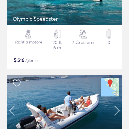
Olympic Speedster
Yacht a motore
20 ft
7 Crociera
0
6 m
$
516
/giorno