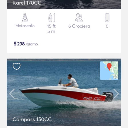
Karel 170CC
Motoscafo
15 ft
6 Crociera
0
5 m
$
298
/giorno
Compass 150CC