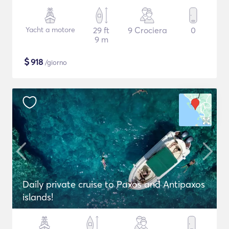
Yacht a motore
29 ft
9 Crociera
0
9 m
$
918
/giorno
Daily private cruise to Paxos and Antipaxos
islands!