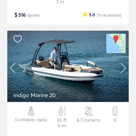
7 m
$
516
5.0
/giorno
(71
recensioni
)
Indigo Marine 20
Gonfiabile rigido
20 ft
6 Crociera
0
6 m