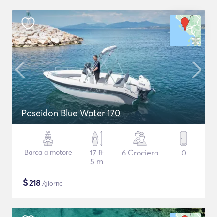
Poseidon Blue Water 170
Barca a motore
17 ft
6 Crociera
0
5 m
$
218
/giorno