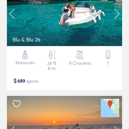
Blu & Blu 26
Motoscafo
26 ft
9 Crociera
1
8 m
$
689
/giorno