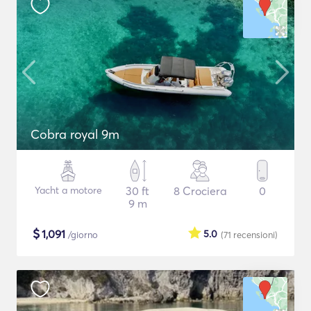
Cobra royal 9m
Yacht a motore
30 ft
8 Crociera
0
9 m
$
1,091
5.0
/giorno
(71
recensioni
)