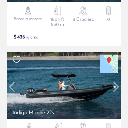
Barca a motore
1804 ft
8 Crociera
0
550 m
$
436
/giorno
Indigo Marine 22s