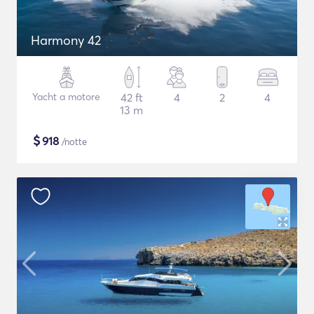
Harmony 42
Yacht a motore
42 ft
4
2
4
13 m
$
918
/notte