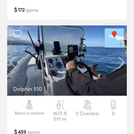
$
172
/giorno
Dolphin 510
Barca a motore
1673 ft
5 Crociera
0
510 m
$
459
/giorno