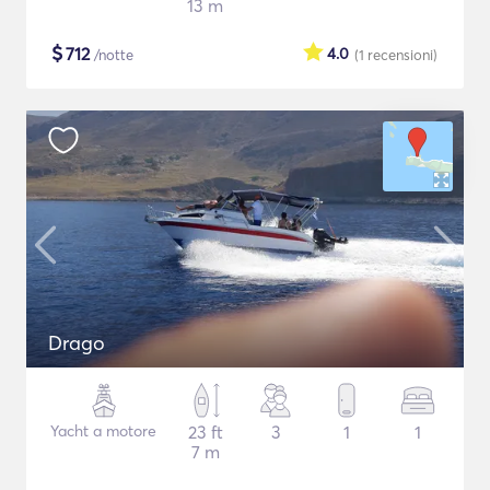
13 m
$
712
4.0
/notte
(1
recensioni
)
Drago
Yacht a motore
23 ft
3
1
1
7 m