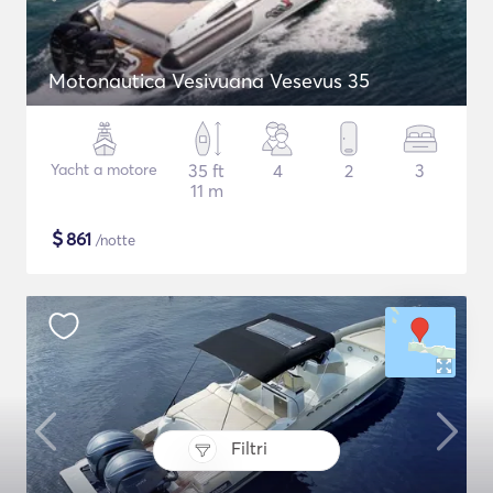
Motonautica Vesivuana Vesevus 35
Yacht a motore
35 ft
4
2
3
11 m
$
861
/notte
Filtri