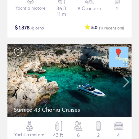
Yacht a motore
36 ft
8 Crociera
2
11 m
$
1,378
5.0
/giorno
(11
recensioni
)
Sarnico 43 Chania Cruises
Yacht a motore
43 ft
6
2
4