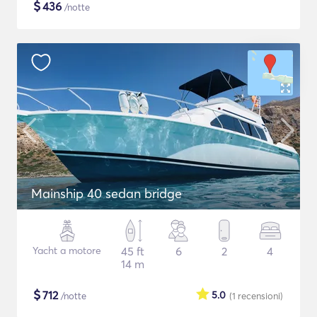
$
436
/notte
Mainship 40 sedan bridge
Yacht a motore
45 ft
6
2
4
14 m
$
712
5.0
/notte
(1
recensioni
)