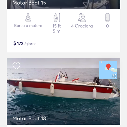
Motor Boat 15
Barca a motore
15 ft
4 Crociera
0
5 m
$
172
/giorno
Motor Boat 18