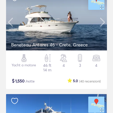
Beneteau Antares 46 - Crete, Greece
Yacht a motore
46 ft
4
3
4
14 m
$
1,550
5.0
/notte
(40
recensioni
)