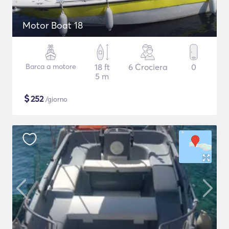
Motor Boat 18
Barca a motore
18 ft
6 Crociera
0
5 m
$
252
/giorno