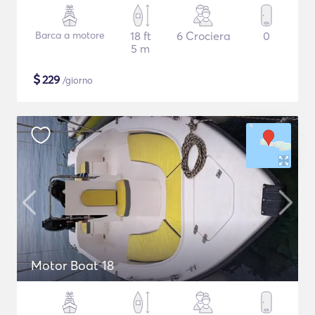
Barca a motore
18 ft
6 Crociera
0
5 m
$
229
/giorno
Motor Boat 18