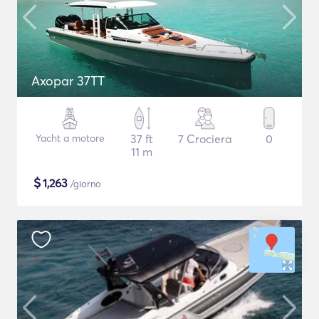
Axopar 37TT
Yacht a motore
37 ft
7 Crociera
0
11 m
$
1,263
/giorno