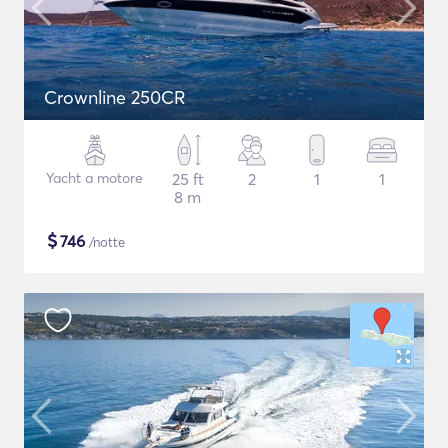
Crownline 250CR
Yacht a motore
25 ft
2
1
1
8 m
$
746
/notte