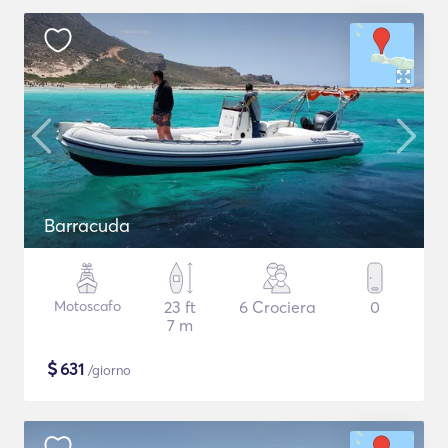
Barracuda
Motoscafo
23 ft
6 Crociera
0
7 m
$
631
/giorno