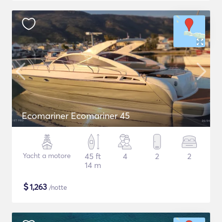
Ecomariner Ecomariner 45
Yacht a motore
45 ft
4
2
2
14 m
$
1,263
/notte