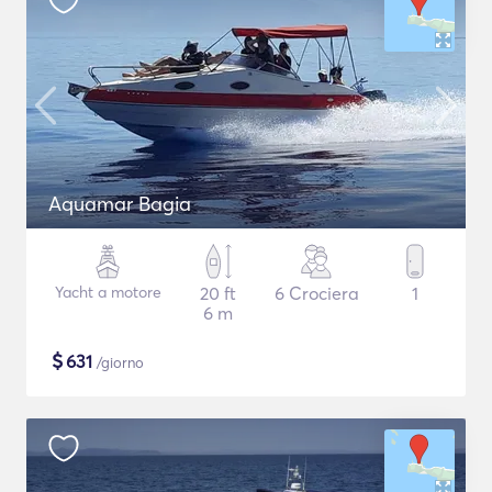
Aquamar Bagia
Yacht a motore
20 ft
6 Crociera
1
6 m
$
631
/giorno