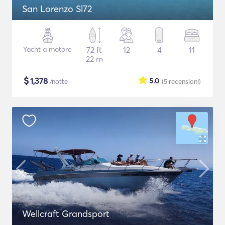
San Lorenzo Sl72
Yacht a motore
72 ft
12
4
11
22 m
$
1,378
5.0
/notte
(5
recensioni
)
Wellcraft Grandsport