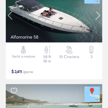
Alfamarine 58
Yacht a motore
58 ft
10 Crociera
3
18 m
$
2,411
/giorno