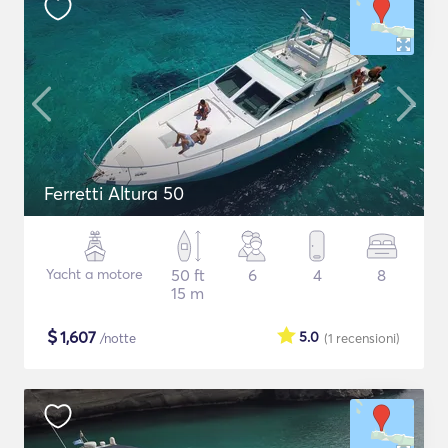
Ferretti Altura 50
Yacht a motore
50 ft
6
4
8
15 m
$
1,607
5.0
/notte
(1
recensioni
)