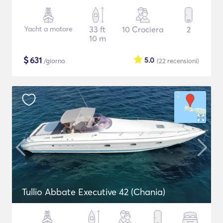
Yacht a motore
33 ft
10 Crociera
2
10 m
$
631
5.0
/giorno
(22
recensioni
)
Tullio Abbate Executive 42 (Chania)