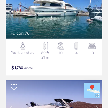
Falcon 76
Yacht a motore
69 ft
10
4
10
21 m
$
1,780
/notte