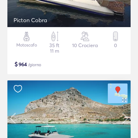
Picton Cobra
Motoscafo
35 ft
10 Crociera
0
11 m
$
964
/giorno