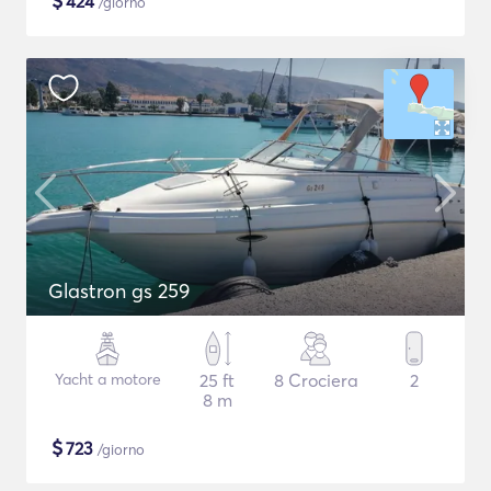
$
424
/giorno
Glastron gs 259
Yacht a motore
25 ft
8 Crociera
2
8 m
$
723
/giorno