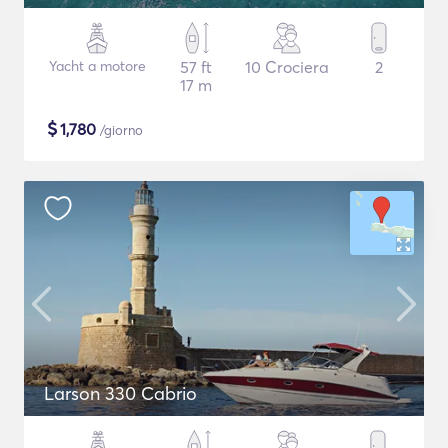
Yacht a motore
57 ft
10 Crociera
2
17 m
$
1,780
/giorno
Larson 330 Cabrio