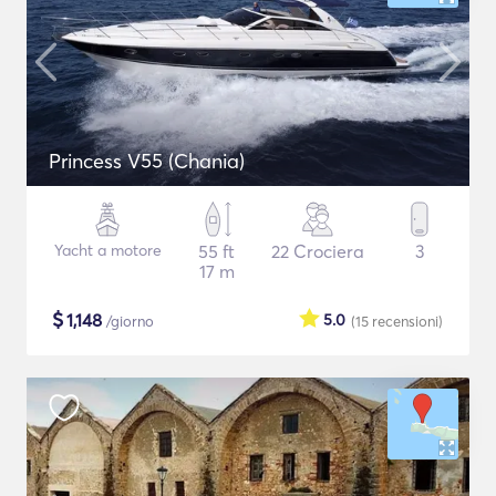
Princess V55 (Chania)
Yacht a motore
55 ft
22 Crociera
3
17 m
$
1,148
5.0
/giorno
(15
recensioni
)