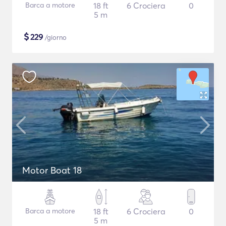
Barca a motore
18 ft
6 Crociera
0
5 m
$
229
/giorno
Motor Boat 18
Barca a motore
18 ft
6 Crociera
0
5 m