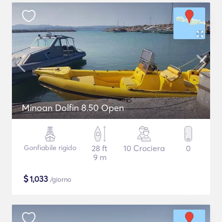
Minoan Dolfin 8.50 Open
Gonfiabile rigido
28 ft
10 Crociera
0
9 m
$
1,033
/giorno