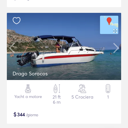
Drago Sorocos
Yacht a motore
21 ft
5 Crociera
1
6 m
$
344
/giorno