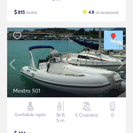
$
815
4.8
/notte
(4
recensioni
)
Mostro 501
Gonfiabile rigido
16 ft
5 Crociera
0
5 m