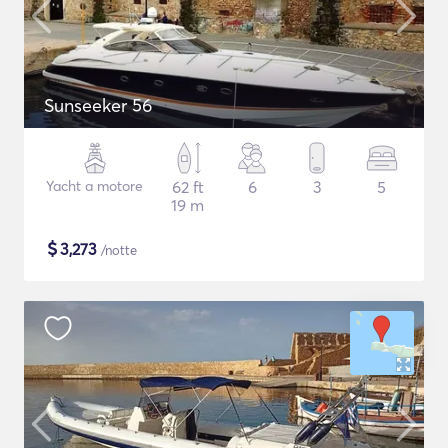
Sunseeker 56
Yacht a motore
62 ft
6
3
5
19 m
$
3,273
/notte