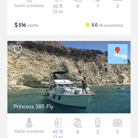
Yacht a motore
42 ft
4
1
2
13 m
$
516
5.0
/notte
(8
recensioni
)
Princess 385 Fly
Yacht a motore
40 ft
6
2
5
12 m