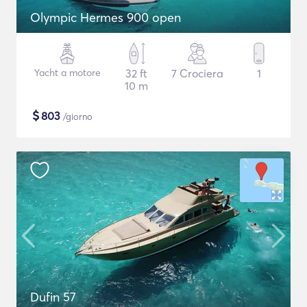
Olympic Hermes 900 open
Yacht a motore
32 ft
7 Crociera
1
10 m
$
803
/giorno
Dufin 57