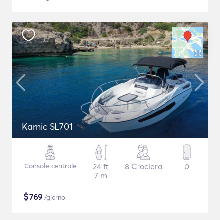
Karnic SL701
Console centrale
24 ft
8 Crociera
0
7 m
$
769
/giorno