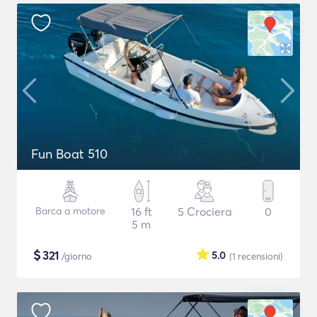
Fun Boat 510
Barca a motore
16 ft
5 Crociera
0
5 m
$
321
5.0
/giorno
(1
recensioni
)