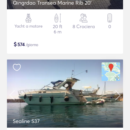
Qingrdao Transea Marine Rib 20'
Yacht a motore
20 ft
8 Crociera
0
6 m
$
574
/giorno
Sealine S37