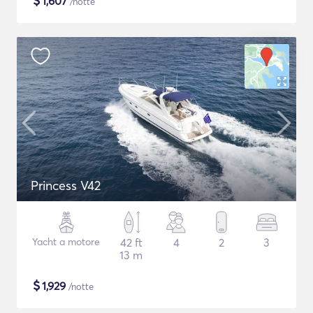
$
1,607
/notte
Princess V42
Yacht a motore
42 ft
4
2
3
13 m
$
1,929
/notte