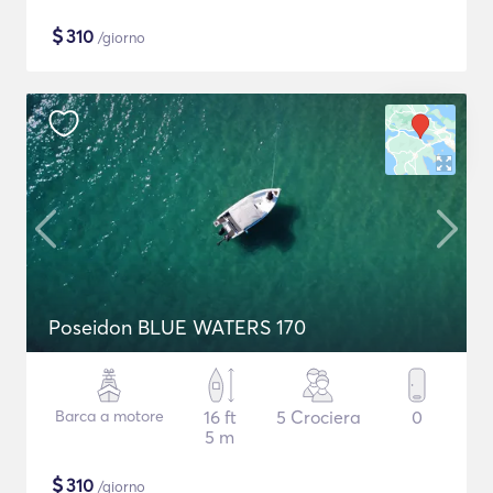
$
310
/giorno
Poseidon BLUE WATERS 170
Barca a motore
16 ft
5 Crociera
0
5 m
$
310
/giorno