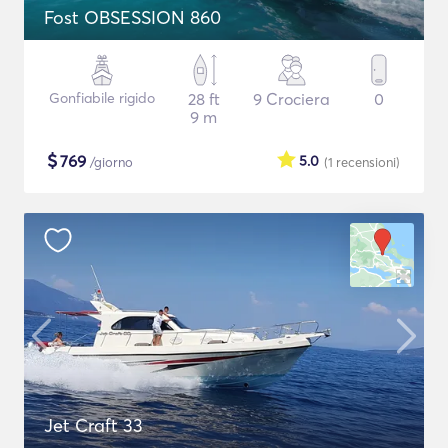
Fost OBSESSION 860
Gonfiabile rigido
28 ft
9 Crociera
0
9 m
$
769
5.0
/giorno
(1
recensioni
)
Jet Craft 33