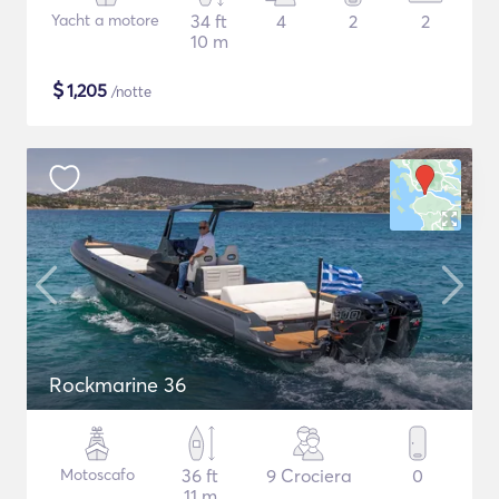
Yacht a motore
34 ft
4
2
2
10 m
$
1,205
/notte
Rockmarine 36
Motoscafo
36 ft
9 Crociera
0
11 m