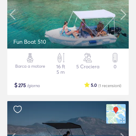
Fun Boat 510
Barca a motore
16 ft
5 Crociera
0
5 m
$
275
5.0
/giorno
(1
recensioni
)