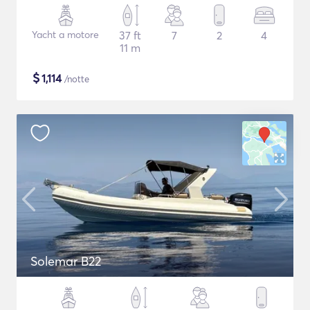
Yacht a motore
37 ft
7
2
4
11 m
$
1,114
/notte
Solemar B22