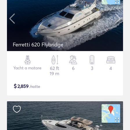
Ferretti 620 Flybridge
Yacht a motore
62 ft
6
3
4
19 m
$
2,859
/notte