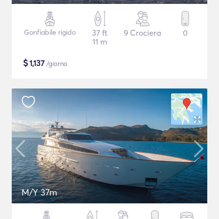
Gonfiabile rigido
37 ft
9 Crociera
0
11 m
$
1,137
/giorno
M/Y 37m