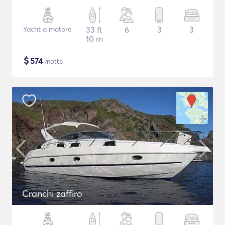
Yacht a motore
33 ft
6
3
3
10 m
$
574
/notte
Cranchi zaffiro