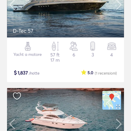
D-Tec 57
Yacht a motore
57 ft
6
3
4
17 m
$
1,837
5.0
/notte
(1
recensioni
)