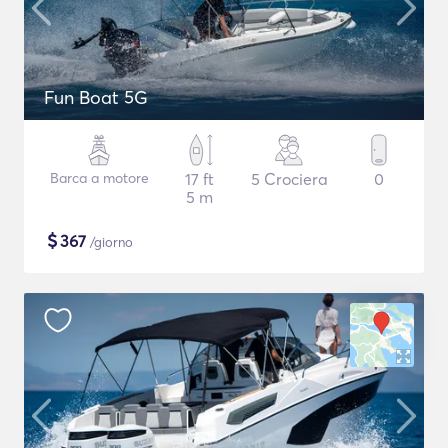
Fun Boat 5G
Barca a motore
17 ft
5 Crociera
0
5 m
$
367
/giorno