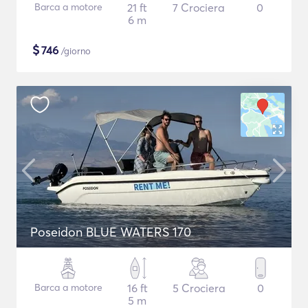
Barca a motore
21 ft
7 Crociera
0
6 m
$
746
/giorno
Poseidon BLUE WATERS 170
Barca a motore
16 ft
5 Crociera
0
5 m