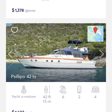
$
1,378
/giorno
Psillipo 42 ts
Yacht a motore
42 ft
6
2
4
13 m