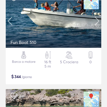
Fun Boat 510
Barca a motore
16 ft
5 Crociera
0
5 m
$
344
/giorno