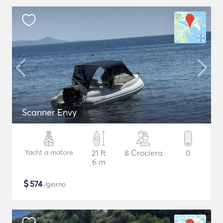
Scanner Envy
Yacht a motore
21 ft
8 Crociera
0
6 m
$
574
/giorno