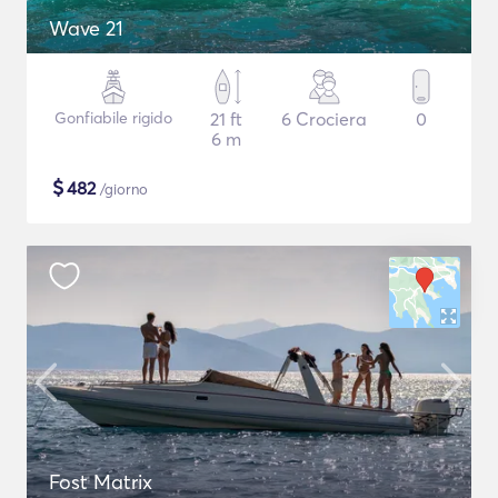
Wave 21
Gonfiabile rigido
21 ft
6 Crociera
0
6 m
$
482
/giorno
Fost Matrix