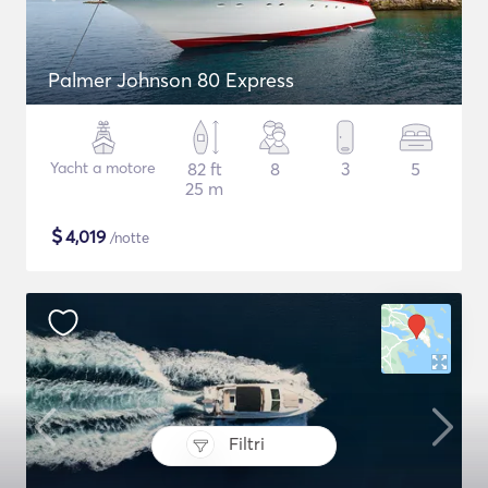
Palmer Johnson 80 Express
Yacht a motore
82 ft
8
3
5
25 m
$
4,019
/notte
Filtri