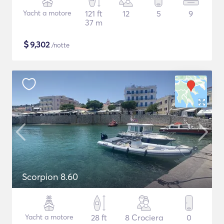
Yacht a motore
121 ft
12
5
9
37 m
$
9,302
/notte
Scorpion 8.60
Yacht a motore
28 ft
8 Crociera
0