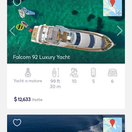
Falcom 92 Luxury Yacht
Yacht a motore
99 ft
10
5
6
30 m
$
12,633
/notte