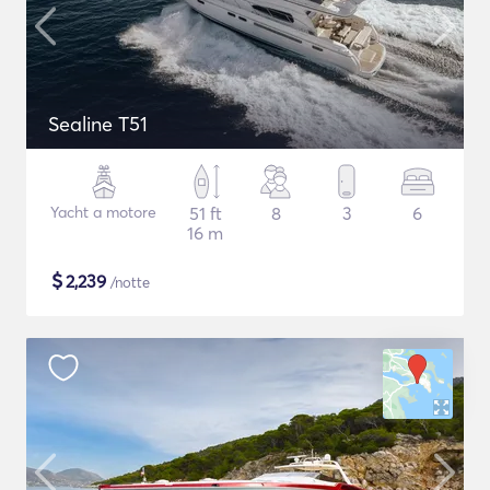
Sealine T51
Yacht a motore
51 ft
8
3
6
16 m
$
2,239
/notte