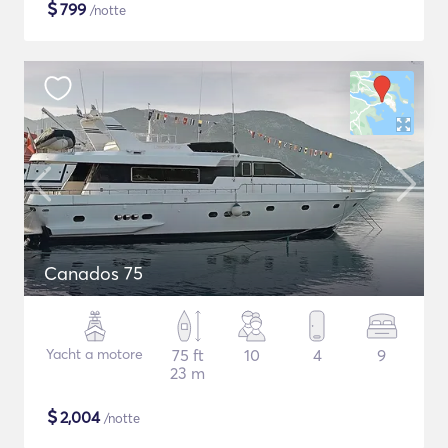
$
799
/notte
Canados 75
Yacht a motore
75 ft
10
4
9
23 m
$
2,004
/notte