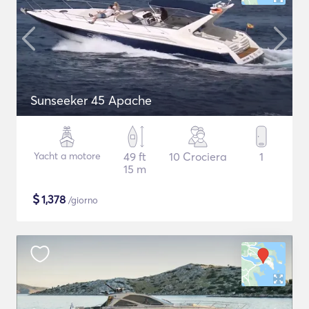
Sunseeker 45 Apache
Yacht a motore
49 ft
10 Crociera
1
15 m
$
1,378
/giorno