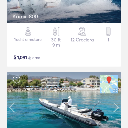
Karnic 800
Yacht a motore
30 ft
12 Crociera
1
9 m
$
1,091
/giorno