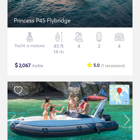
Princess P45 Flybridge
Yacht a motore
45 ft
4
2
4
14 m
$
2,067
5.0
/notte
(1
recensioni
)