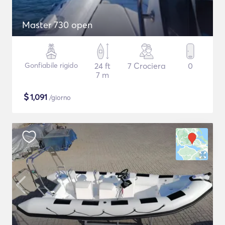
Master 730 open
Gonfiabile rigido
24 ft
7 Crociera
0
7 m
$
1,091
/giorno