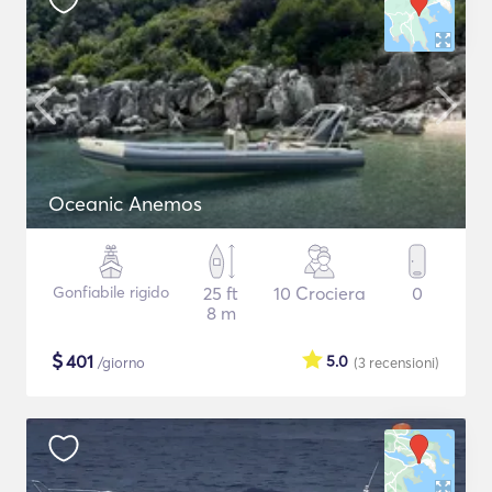
Oceanic Anemos
Gonfiabile rigido
25 ft
10 Crociera
0
8 m
$
401
5.0
/giorno
(3
recensioni
)