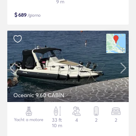
9 m
$
689
/giorno
Oceanic 9.60 CABIN
Yacht a motore
33 ft
4
2
2
10 m