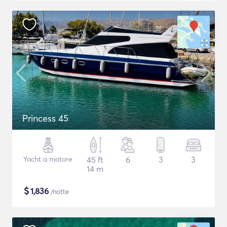
Princess 45
Yacht a motore
45 ft
6
3
3
14 m
$
1,836
/notte