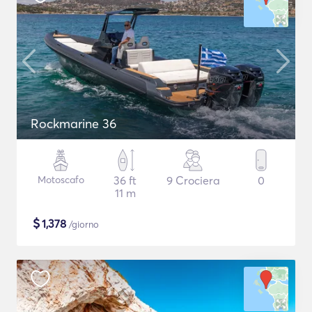
Rockmarine 36
Motoscafo
36 ft
9 Crociera
0
11 m
$
1,378
/giorno