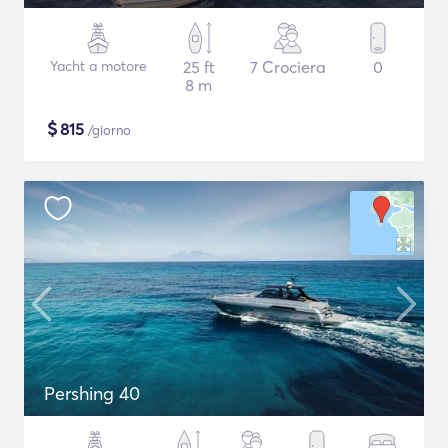
Yacht a motore
25 ft
7 Crociera
0
8 m
$
815
/giorno
Pershing 40