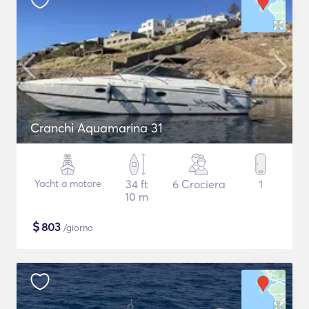
Cranchi Aquamarina 31
Yacht a motore
34 ft
6 Crociera
1
10 m
$
803
/giorno