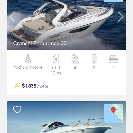
Cranchi Endurance 33
Yacht a motore
33 ft
4
2
2
10 m
$
1,835
/notte