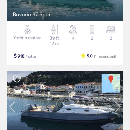
Bavaria 37 Sport
Yacht a motore
39 ft
4
2
2
12 m
$
918
5.0
/notte
(1
recensioni
)