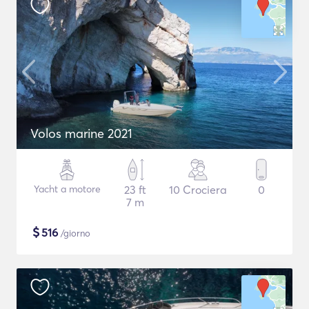
Volos marine 2021
Yacht a motore
23 ft
10 Crociera
0
7 m
$
516
/giorno