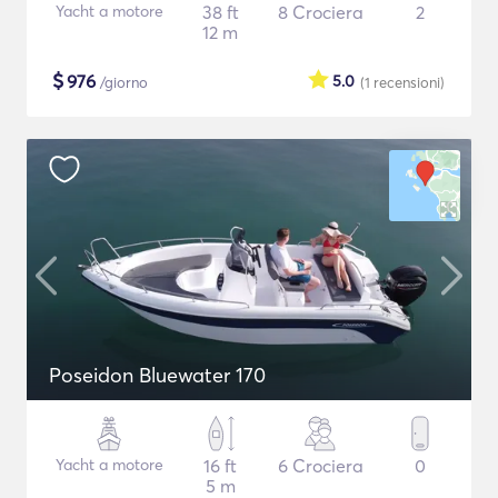
Yacht a motore
38 ft
8 Crociera
2
12 m
$
976
5.0
/giorno
(1
recensioni
)
Poseidon Bluewater 170
Yacht a motore
16 ft
6 Crociera
0
5 m