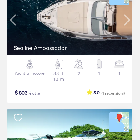
Sealine Ambassador
Yacht a motore
33 ft
2
1
1
10 m
$
803
5.0
/notte
(1
recensioni
)