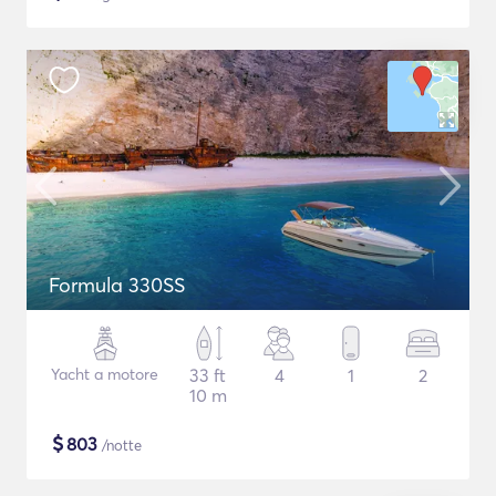
Formula 330SS
Yacht a motore
33 ft
4
1
2
10 m
$
803
/notte