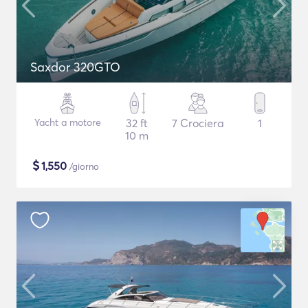
Saxdor 320GTO
Yacht a motore
32 ft
7 Crociera
1
10 m
$
1,550
/giorno