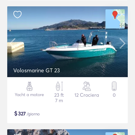
Volosmarine GT 23
Yacht a motore
23 ft
12 Crociera
0
7 m
$
327
/giorno