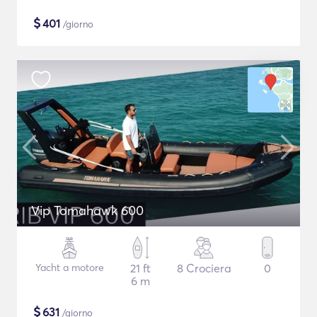
$
401
/giorno
Vip Tomahawk 600
Yacht a motore
21 ft
8 Crociera
0
6 m
$
631
/giorno