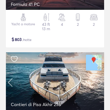
Formula 41 PC
Yacht a motore
43 ft
4
2
2
13 m
$
803
/notte
Cantieri di Pisa Akhir 25S