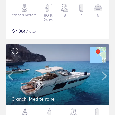
Yacht a motore
80 ft
8
4
6
24 m
$
4,364
/notte
Cranchi Mediterrane