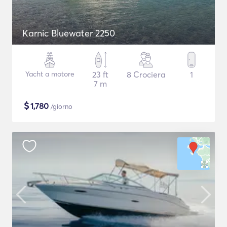
Karnic Bluewater 2250
Yacht a motore
23 ft
8 Crociera
1
7 m
$
1,780
/giorno