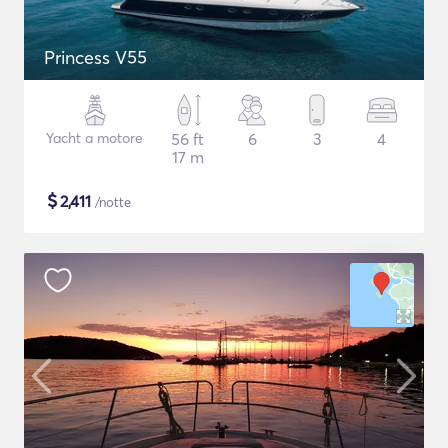
Princess V55
Yacht a motore
56 ft
6
3
4
17 m
$
2,411
/notte