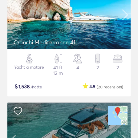
Cranchi Mediterranee 41
Yacht a motore
41 ft
4
2
2
12 m
$
1,538
4.9
/notte
(20
recensioni
)