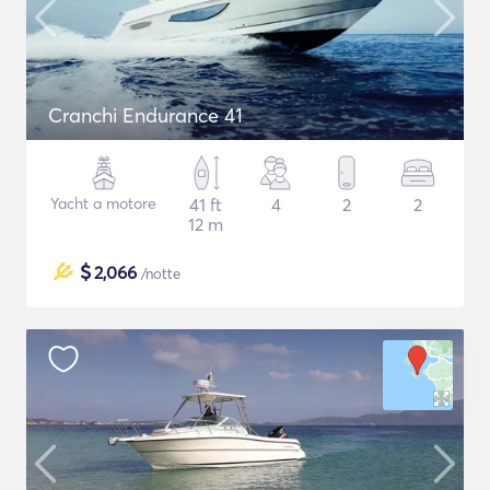
Cranchi Endurance 41
Yacht a motore
41 ft
4
2
2
12 m
$
2,066
/notte