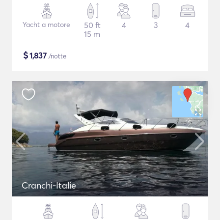
Yacht a motore
50 ft
4
3
4
15 m
$
1,837
/notte
Cranchi-Italie