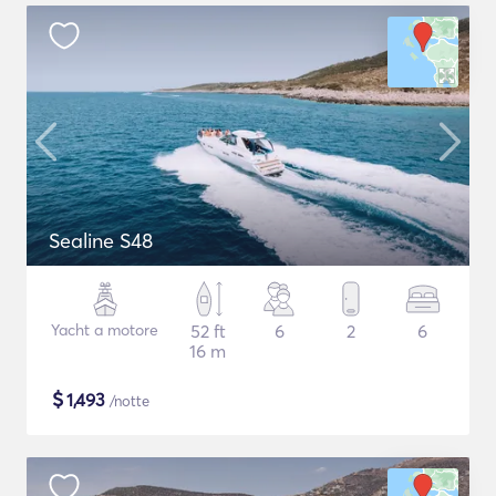
Sealine S48
Yacht a motore
52 ft
6
2
6
16 m
$
1,493
/notte