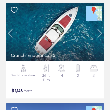
Cranchi Endurance 35
Yacht a motore
36 ft
4
2
3
11 m
$
1,148
/notte