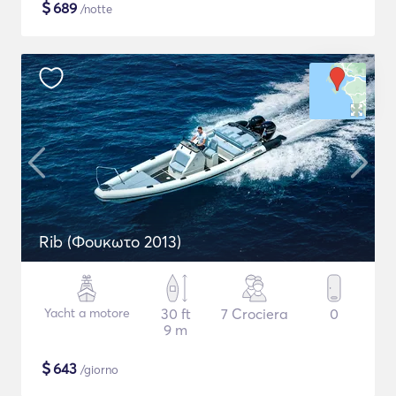
$
689
/notte
Rib (Φουκωτο 2013)
Yacht a motore
30 ft
7 Crociera
0
9 m
$
643
/giorno