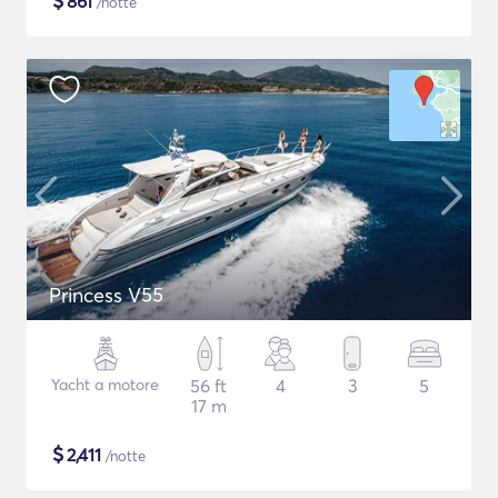
$
861
/notte
Princess V55
Yacht a motore
56 ft
4
3
5
17 m
$
2,411
/notte