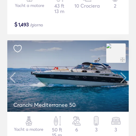
Yacht a motore
43 ft
10 Crociera
2
13 m
$
1,493
/giorno
Cranchi Mediterranee 50
Yacht a motore
50 ft
6
3
3
15 m