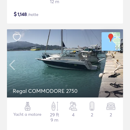
12 m
$
1,148
/notte
Regal COMMODORE 2750
Yacht a motore
29 ft
4
2
2
9 m