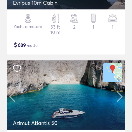
Evripus 10m Cabin
Yacht a motore
33 ft
2
1
1
10 m
$
689
/notte
Azimut Atlantis 50