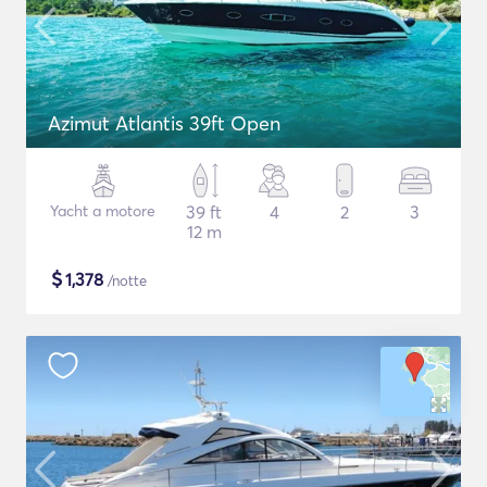
Azimut Atlantis 39ft Open
Yacht a motore
39 ft
4
2
3
12 m
$
1,378
/notte