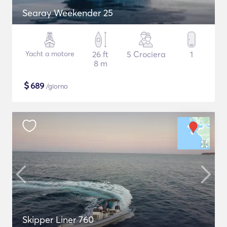
Searay Weekender 25
Yacht a motore
26 ft
5 Crociera
1
8 m
$
689
/giorno
Skipper Liner 760