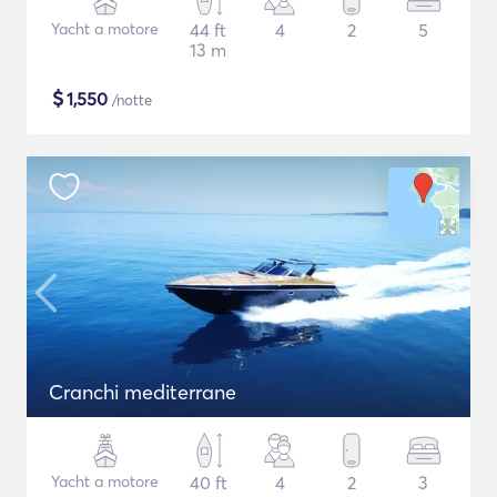
Yacht a motore
44 ft
4
2
5
13 m
$
1,550
/notte
Cranchi mediterrane
Yacht a motore
40 ft
4
2
3