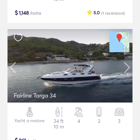
$
1,148
5.0
/notte
(1
recensioni
)
Fairline Targa 34
Yacht a motore
34 ft
4
2
3
10 m