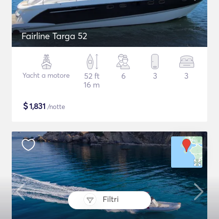
Fairline Targa 52
Yacht a motore
52 ft
6
3
3
16 m
$
1,831
/notte
Filtri