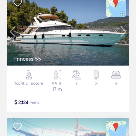
Princess 55
Yacht a motore
55 ft
7
3
5
17 m
$
2,124
/notte