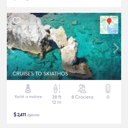
CRUISES TO SKIATHOS
Yacht a motore
38 ft
8 Crociera
0
12 m
$
2,411
/giorno