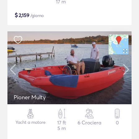
17 m
$
2,159
/giorno
Pioner Multy
Yacht a motore
17 ft
6 Crociera
0
5 m