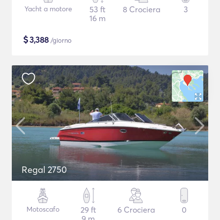
Yacht a motore
53 ft
8 Crociera
3
16 m
$
3,388
/giorno
Regal 2750
Motoscafo
29 ft
6 Crociera
0
9 m