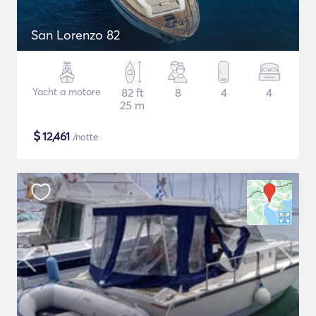
San Lorenzo 82
Yacht a motore
82 ft
8
4
4
25 m
$
12,461
/notte