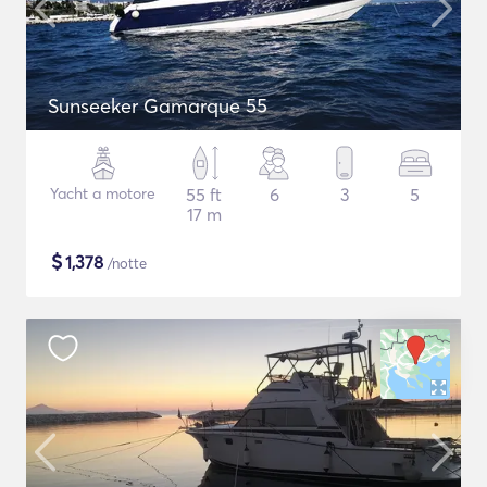
Sunseeker Gamarque 55
Yacht a motore
55 ft
6
3
5
17 m
$
1,378
/notte