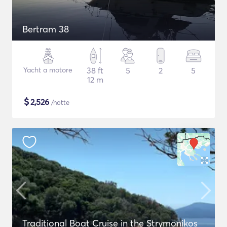
Bertram 38
Yacht a motore
38 ft
5
2
5
12 m
$
2,526
/notte
Traditional Boat Cruise in the Strymonikos