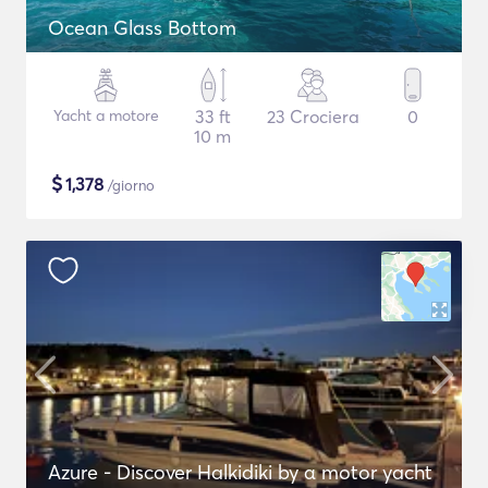
Ocean Glass Bottom
Yacht a motore
33 ft
23 Crociera
0
10 m
$
1,378
/giorno
Azure - Discover Halkidiki by α motor yacht