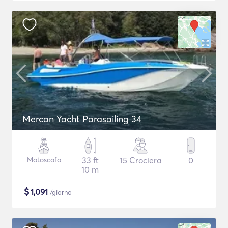
Mercan Yacht Parasailing 34
Motoscafo
33 ft
15 Crociera
0
10 m
$
1,091
/giorno