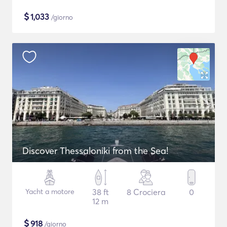
$
1,033
/giorno
Discover Thessaloniki from the Sea!
Yacht a motore
38 ft
8 Crociera
0
12 m
$
918
/giorno