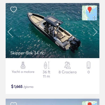
Skipper-Bsk 34 nc
Yacht a motore
36 ft
8 Crociera
0
11 m
$
1,665
/giorno