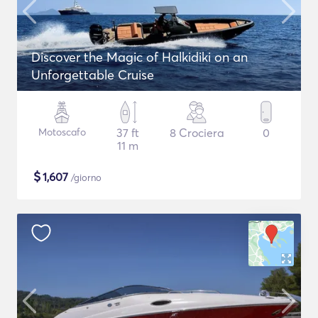
Discover the Magic of Halkidiki on an
Unforgettable Cruise
Motoscafo
37 ft
8 Crociera
0
11 m
$
1,607
/giorno