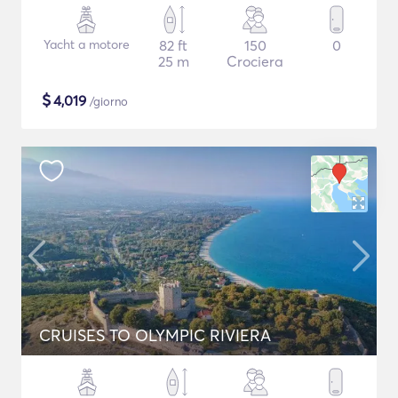
Yacht a motore
82 ft
150
0
25 m
Crociera
$
4,019
/giorno
CRUISES TO OLYMPIC RIVIERA