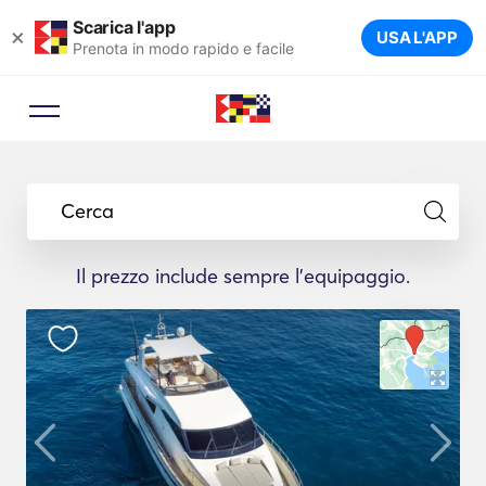
Scarica l'app
×
USA L'APP
Prenota in modo rapido e facile
Consulente di prenotazione
Lasci che un esperto di viaggi le
Cerca
suggerisca gli yacht ideali per il suo
viaggio.
Il prezzo include sempre l'equipaggio.