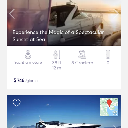
Experience the Magic of a Spectacular
Sunset at Sea
Yacht a motore
38 ft
8 Crociera
0
12 m
$
746
/giorno