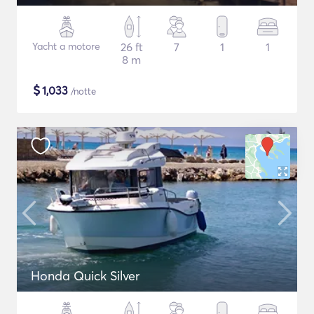
Yacht a motore
26 ft
7
1
1
8 m
$
1,033
/notte
Honda Quick Silver