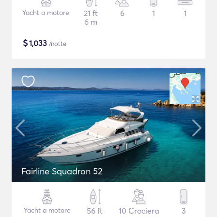
Yacht a motore
21 ft
6
1
1
6 m
$
1,033
/notte
Fairline Squadron 52
Yacht a motore
56 ft
10 Crociera
3