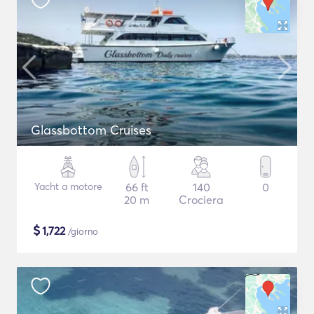
Glassbottom Cruises
Yacht a motore
66 ft
140
0
20 m
Crociera
$
1,722
/giorno