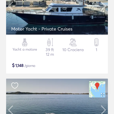
Motor Yacht - Private Cruises
Yacht a motore
39 ft
10 Crociera
1
12 m
$
1,148
/giorno