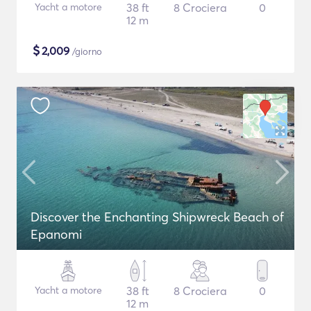
Yacht a motore
38 ft
8 Crociera
0
12 m
$
2,009
/giorno
Discover the Enchanting Shipwreck Beach of
Epanomi
Yacht a motore
38 ft
8 Crociera
0
12 m