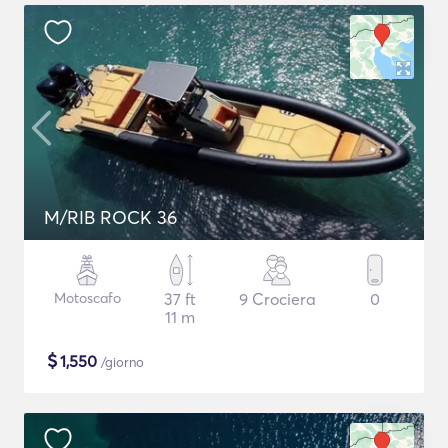
M/RIB ROCK 36
Motoscafo
37 ft
9 Crociera
0
11 m
$
1,550
/giorno