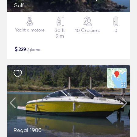
Gulf
Yacht a motore
30 ft
10 Crociera
0
9 m
$
229
/giorno
Regal 1900