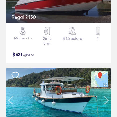
Regal 2450
Motoscafo
26 ft
5 Crociera
1
8 m
$
631
/giorno