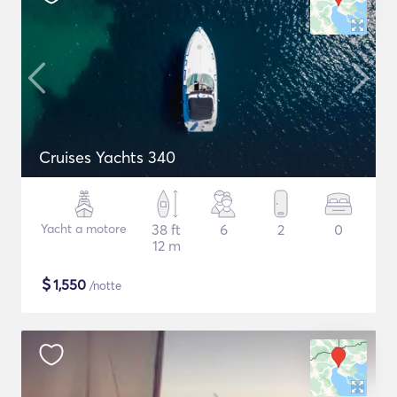
Cruises Yachts 340
Yacht a motore
38 ft
6
2
0
12 m
$
1,550
/notte