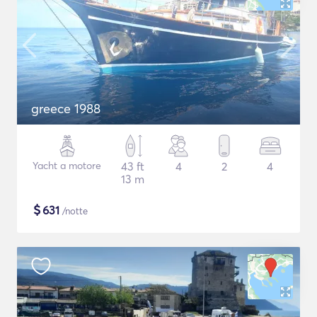
greece 1988
Yacht a motore
43 ft
4
2
4
13 m
$
631
/notte