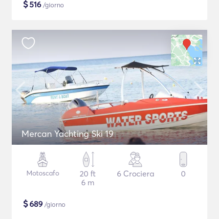
$
516
/giorno
Mercan Yachting Ski 19
Motoscafo
20 ft
6 Crociera
0
6 m
$
689
/giorno