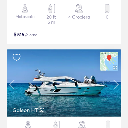
Motoscafo
20 ft
4 Crociera
0
6 m
$
516
/giorno
Galeon HT 53