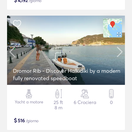
$
4,192
/giorno
Dromor Rib - Discover Halkidiki by a modern
fully renovated speedboat
Yacht a motore
25 ft
6 Crociera
0
8 m
$
516
/giorno