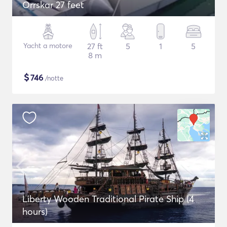
Orrskar 27 feet
Yacht a motore
27 ft
5
1
5
8 m
$
746
/notte
Liberty Wooden Traditional Pirate Ship (4
hours)