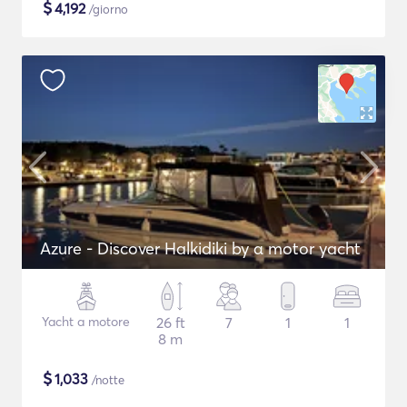
$
4,192
/giorno
Azure - Discover Halkidiki by α motor yacht
Yacht a motore
26 ft
7
1
1
8 m
$
1,033
/notte