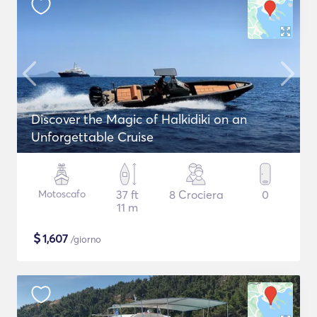
Discover the Magic of Halkidiki on an
Unforgettable Cruise
Motoscafo
37 ft
8 Crociera
0
11 m
$
1,607
/giorno