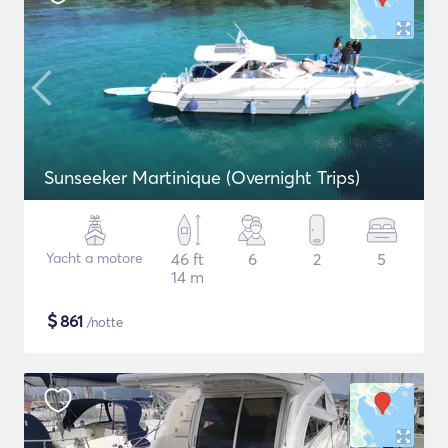
Sunseeker Martinique (Overnight Trips)
Yacht a motore
46 ft
6
2
5
14 m
$
861
/notte