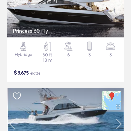
Princess 60 Fly
Flybridge
60 ft
6
3
3
18 m
$
3,675
/notte