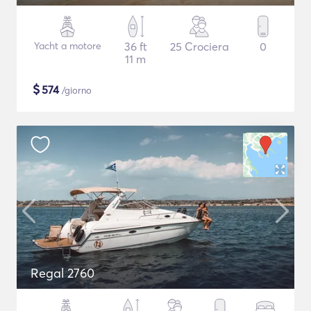
Yacht a motore
36 ft
25 Crociera
0
11 m
$
574
/giorno
Regal 2760