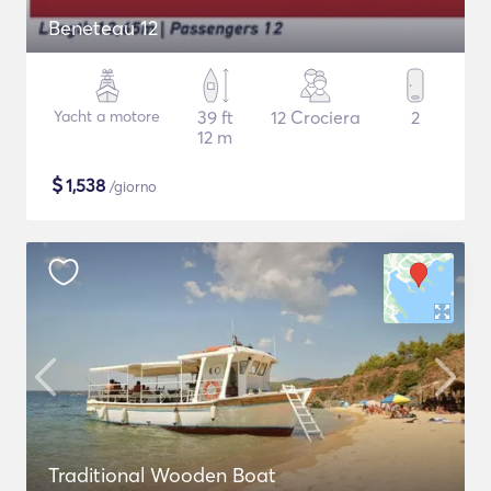
Beneteau 12
Yacht a motore
39 ft
12 Crociera
2
12 m
$
1,538
/giorno
Traditional Wooden Boat