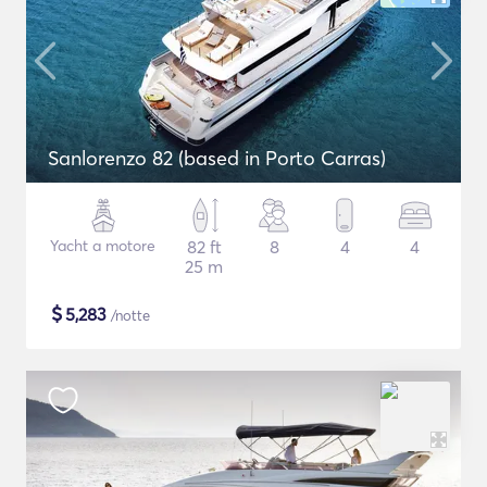
Sanlorenzo 82 (based in Porto Carras)
Yacht a motore
82 ft
8
4
4
25 m
$
5,283
/notte