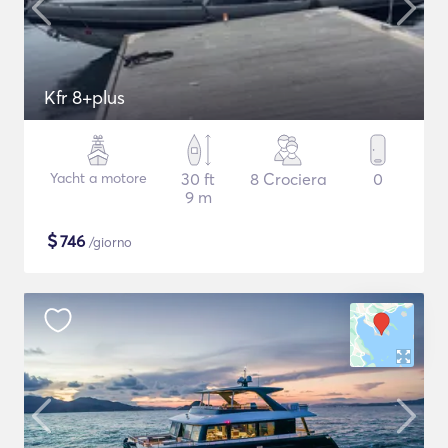
Kfr 8+plus
Yacht a motore
30 ft
8 Crociera
0
9 m
$
746
/giorno