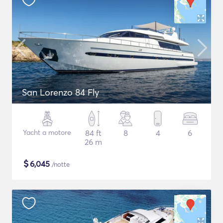
San Lorenzo 84 Fly
Yacht a motore
84 ft
8
4
6
26 m
$
6,045
/notte