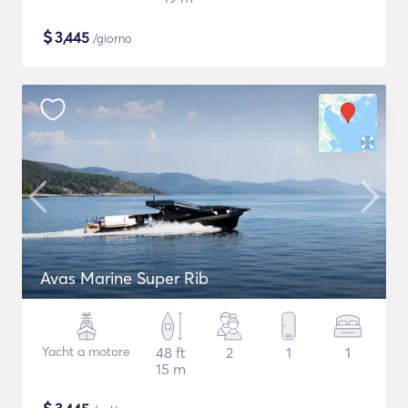
$
3,445
/giorno
Avas Marine Super Rib
Yacht a motore
48 ft
2
1
1
15 m