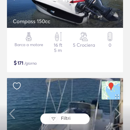
Compass 150cc
Barca a motore
16 ft
5 Crociera
0
5 m
$
171
/giorno
Filtri