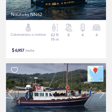
Nauticks NN62
Catamarano a motore
62 ft
8
4
4
19 m
$
6,957
/notte