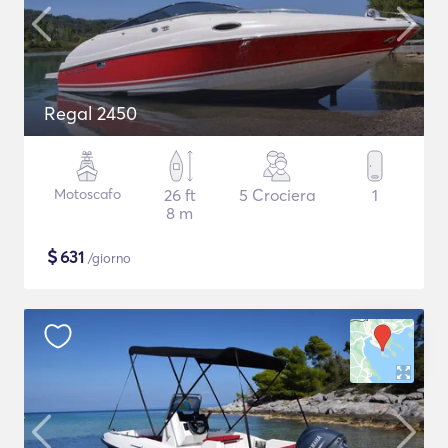
Regal 2450
Motoscafo
26 ft
5 Crociera
1
8 m
$
631
/giorno