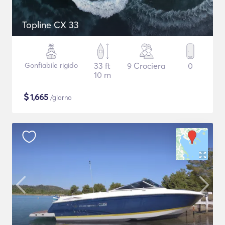
Topline CX 33
Gonfiabile rigido
33 ft
9 Crociera
0
10 m
$
1,665
/giorno