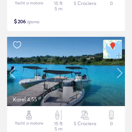
Yacht a motore
15 ft
5 Crociera
0
5 m
$
206
/giorno
Karel 4,55
Yacht a motore
15 ft
5 Crociera
0
5 m