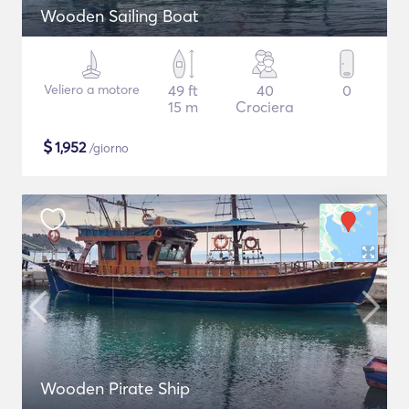
Wooden Sailing Boat
Veliero a motore
49 ft
40
0
15 m
Crociera
$
1,952
/giorno
Wooden Pirate Ship