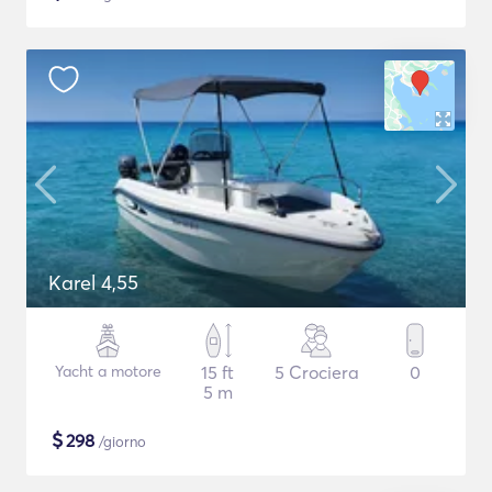
Karel 4,55
Yacht a motore
15 ft
5 Crociera
0
5 m
$
298
/giorno