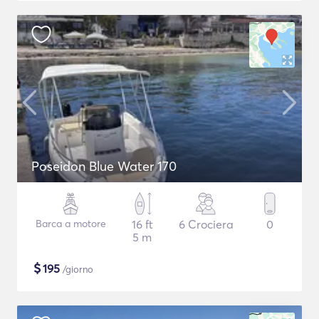
Poseidon Blue Water 170
Barca a motore
16 ft
6 Crociera
0
5 m
$
195
/giorno