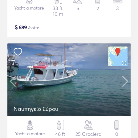
Yacht a motore
33 ft
5
2
3
10 m
$
689
/notte
Ναυπηγείο Σύρου
Yacht a motore
46 ft
25 Crociera
0