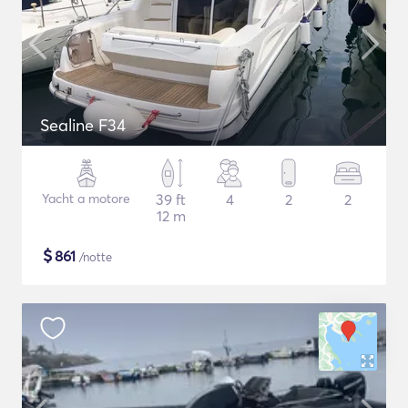
Sealine F34
Yacht a motore
39 ft
4
2
2
12 m
$
861
/notte