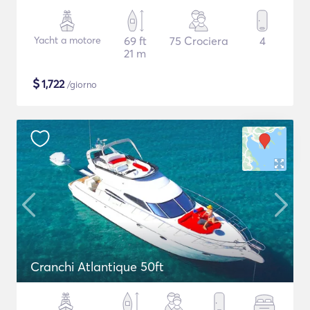
Yacht a motore
69 ft
75 Crociera
4
21 m
$
1,722
/giorno
Cranchi Atlantique 50ft