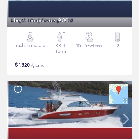
benetau antares 9.80
Yacht a motore
33 ft
10 Crociera
2
10 m
$
1,320
/giorno