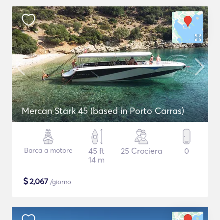
Mercan Stark 45 (based in Porto Carras)
Barca a motore
45 ft
25 Crociera
0
14 m
$
2,067
/giorno