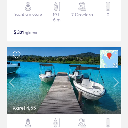
Yacht a motore
19 ft
7 Crociera
0
6 m
$
321
/giorno
Karel 4,55