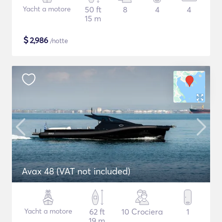
Yacht a motore
50 ft
8
4
4
15 m
$
2,986
/notte
Avax 48 (VAT not included)
Yacht a motore
62 ft
10 Crociera
1
19 m