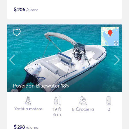
$
206
/giorno
Poseidon Bluewater 185
Yacht a motore
19 ft
8 Crociera
0
6 m
$
298
/giorno