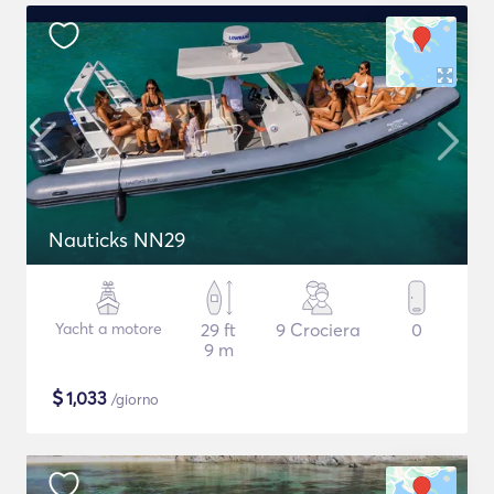
Nauticks NN29
Yacht a motore
29 ft
9 Crociera
0
9 m
$
1,033
/giorno