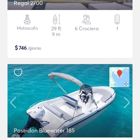
Regal 2700
Motoscafo
29 ft
6 Crociera
1
9 m
$
746
/giorno
Poseidon Bluewater 185