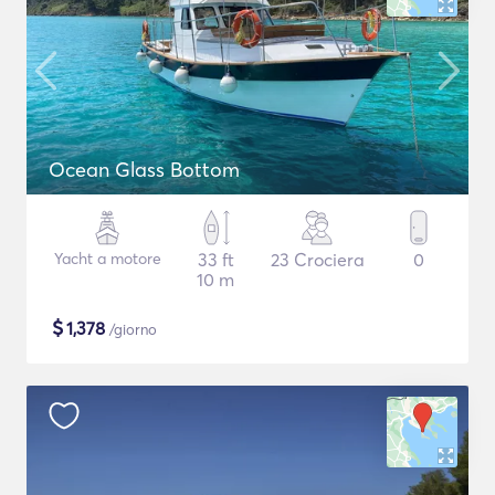
Ocean Glass Bottom
Yacht a motore
33 ft
23 Crociera
0
10 m
$
1,378
/giorno