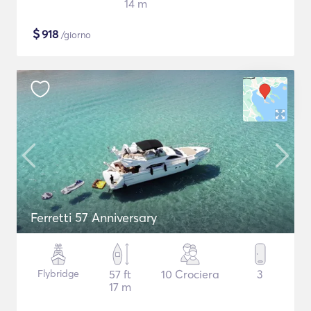
14 m
$
918
/giorno
Ferretti 57 Anniversary
Flybridge
57 ft
10 Crociera
3
17 m