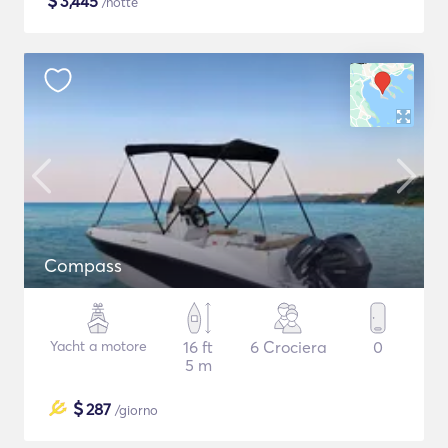
$
3,445
/notte
Compass
Yacht a motore
16 ft
6 Crociera
0
5 m
$
287
/giorno