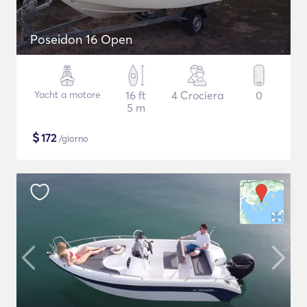
Poseidon 16 Open
Yacht a motore
16 ft
4 Crociera
0
5 m
$
172
/giorno