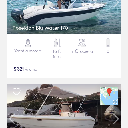
Poseidon Blu Water 170
Yacht a motore
16 ft
7 Crociera
0
5 m
$
321
/giorno