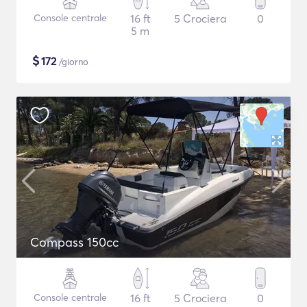
Console centrale
16 ft
5 Crociera
0
5 m
$
172
/giorno
Compass 150cc
Console centrale
16 ft
5 Crociera
0