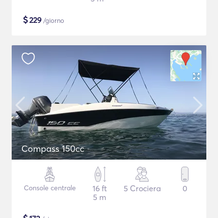
$
229
/giorno
Compass 150cc
Console centrale
16 ft
5 Crociera
0
5 m