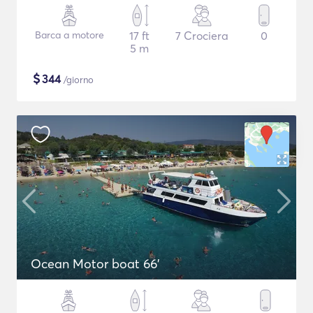
Barca a motore
17 ft
7 Crociera
0
5 m
$
344
/giorno
Ocean Motor boat 66'