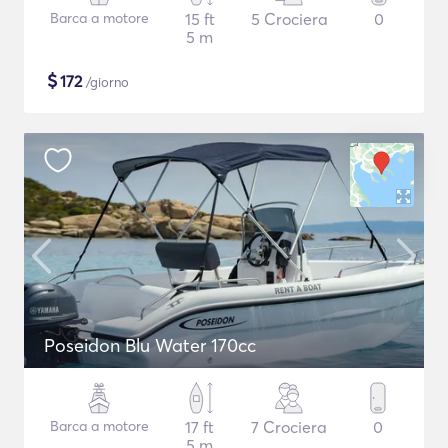
Barca a motore
15 ft
5 Crociera
0
5 m
$
172
/giorno
Poseidon Blu Water 170cc
Barca a motore
17 ft
7 Crociera
0
5 m