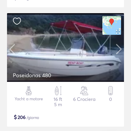
Poseidonas 480
Yacht a motore
16 ft
6 Crociera
0
5 m
$
206
/giorno