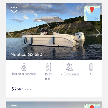
Nautica GS 580
Barca a motore
19 ft
7 Crociera
0
6 m
$
264
/giorno