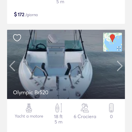
5 m
$
172
/giorno
Olympic Br520
Yacht a motore
18 ft
6 Crociera
0
5 m