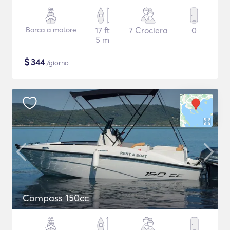
Barca a motore
17 ft
7 Crociera
0
5 m
$
344
/giorno
Compass 150cc