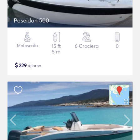
Poseidon 500
Motoscafo
15 ft
6 Crociera
0
5 m
$
229
/giorno