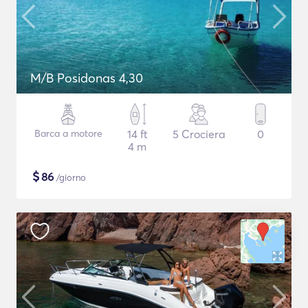
M/B Posidonas 4,30
Barca a motore
14 ft
5 Crociera
0
4 m
$
86
/giorno