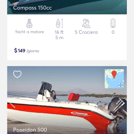
Compass 150cc
Yacht a motore
16 ft
5 Crociera
0
5 m
$
149
/giorno
Poseidon 500