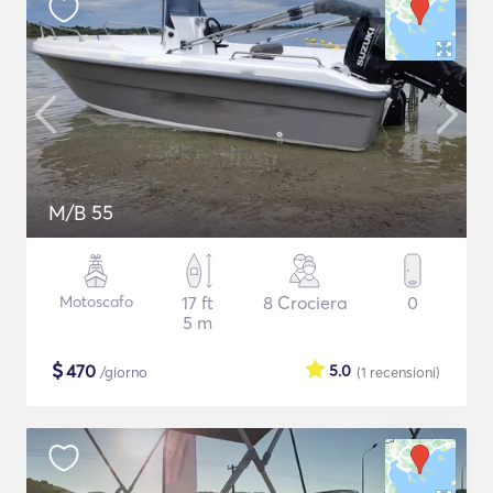
M/B 55
Motoscafo
17 ft
8 Crociera
0
5 m
$
470
5.0
/giorno
(1
recensioni
)