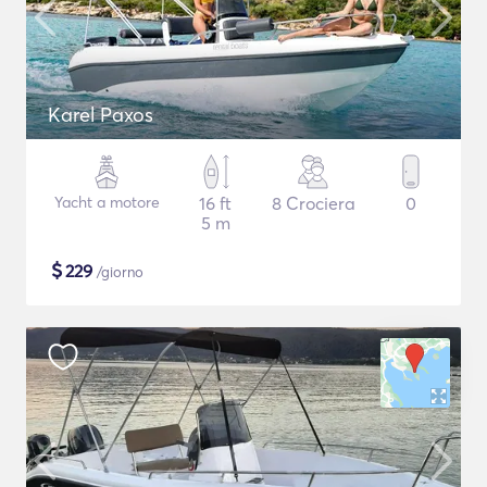
Karel Paxos
Yacht a motore
16 ft
8 Crociera
0
5 m
$
229
/giorno