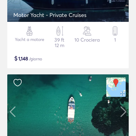
Motor Yacht - Private Cruises
Yacht a motore
39 ft
10 Crociera
1
12 m
$
1,148
/giorno