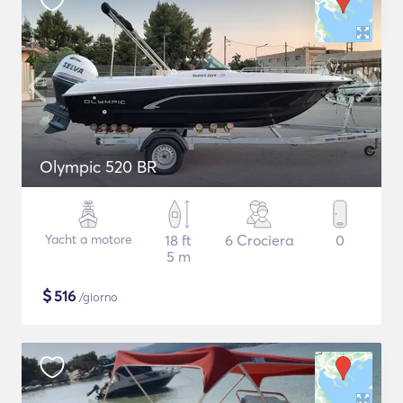
Olympic 520 BR
Yacht a motore
18 ft
6 Crociera
0
5 m
$
516
/giorno