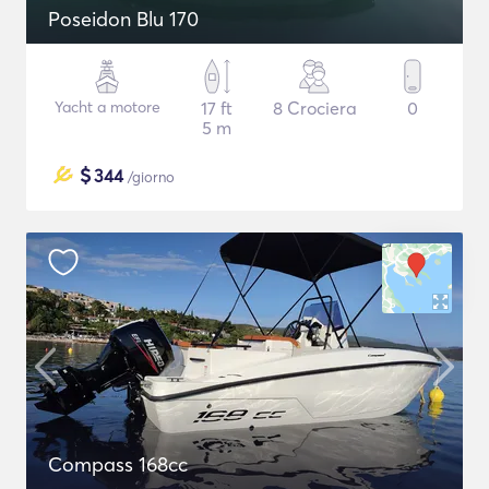
Poseidon Blu 170
Yacht a motore
17 ft
8 Crociera
0
5 m
$
344
/giorno
Compass 168cc