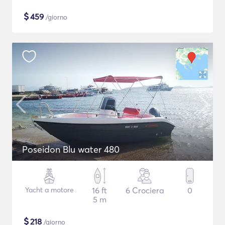
$
459
/giorno
Poseidon Blu water 480
Yacht a motore
16 ft
6 Crociera
0
5 m
$
218
/giorno