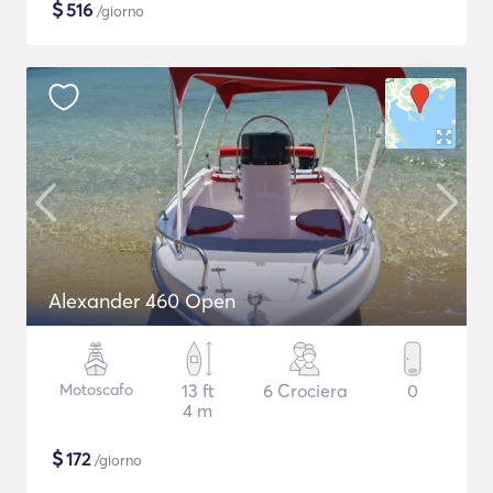
$
516
/giorno
Alexander 460 Open
Motoscafo
13 ft
6 Crociera
0
4 m
$
172
/giorno