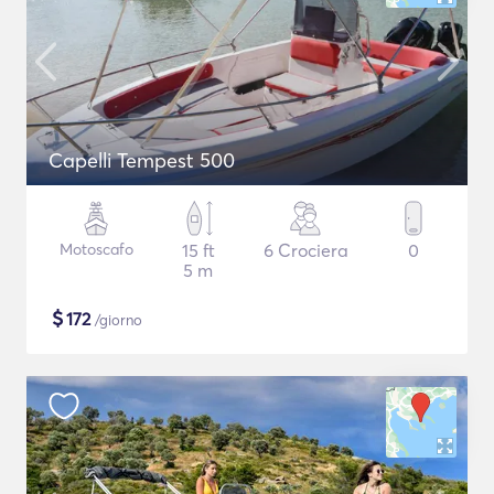
Capelli Tempest 500
Motoscafo
15 ft
6 Crociera
0
5 m
$
172
/giorno