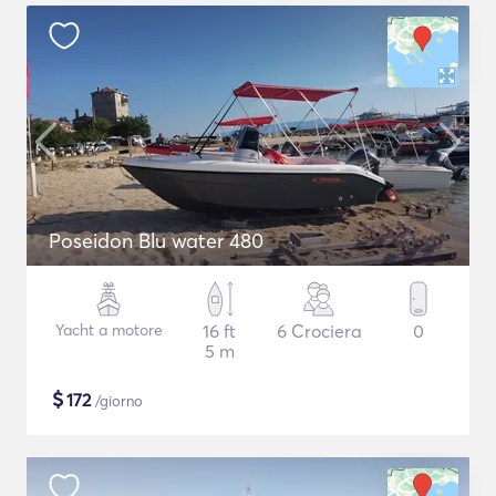
Poseidon Blu water 480
Yacht a motore
16 ft
6 Crociera
0
5 m
$
172
/giorno