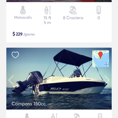
Motoscafo
15 ft
8 Crociera
0
5 m
$
229
/giorno
Compass 150cc