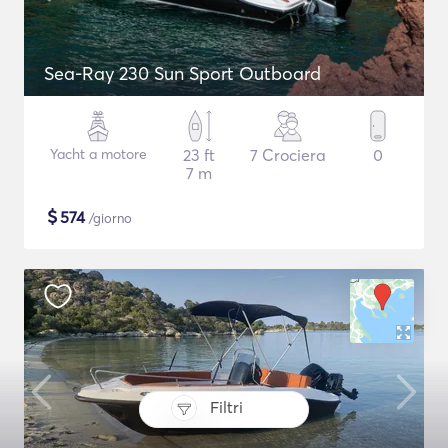
Sea-Ray 230 Sun Sport Outboard
Yacht a motore
23 ft
7 Crociera
0
7 m
$
574
/giorno
Filtri