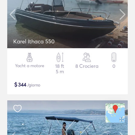
Karel Ithaca 550
Yacht a motore
18 ft
8 Crociera
0
5 m
$
344
/giorno