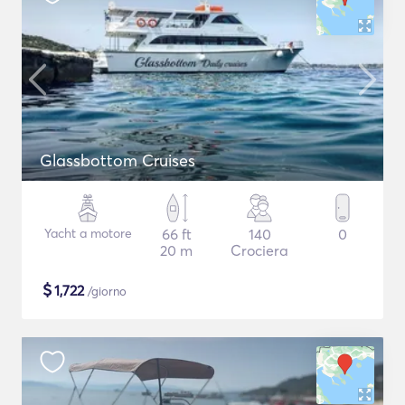
Glassbottom Cruises
Yacht a motore
66 ft
140
0
20 m
Crociera
$
1,722
/giorno