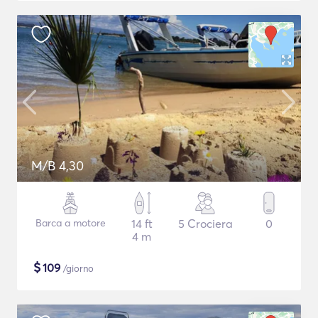
M/B 4,30
Barca a motore
14 ft
5 Crociera
0
4 m
$
109
/giorno