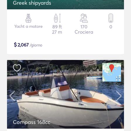
Greek shipyards
Yacht a motore
89 ft
170
0
27 m
Crociera
$
2,067
/giorno
Compass 168cc