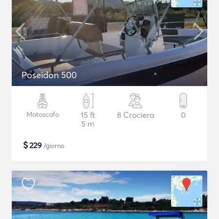
Poseidon 500
Motoscafo
15 ft
8 Crociera
0
5 m
$
229
/giorno