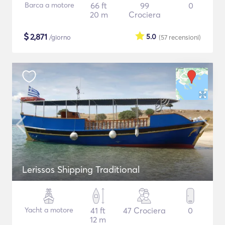
Barca a motore
66 ft
99
0
20 m
Crociera
$
2,871
5.0
/giorno
(57
recensioni
)
Lerissos Shipping Traditional
Yacht a motore
41 ft
47 Crociera
0
12 m