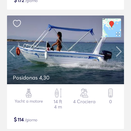
$
172
/giorno
Posidonas 4,30
Yacht a motore
14 ft
4 Crociera
0
4 m
$
114
/giorno