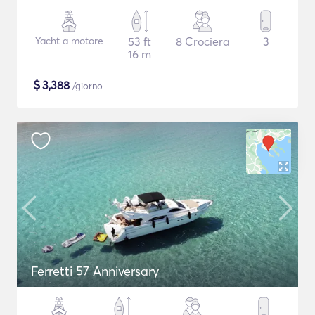
Yacht a motore
53 ft
8 Crociera
3
16 m
$
3,388
/giorno
Ferretti 57 Anniversary