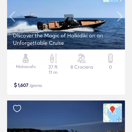
Discover the Magic of Halkidiki on an
Unforgettable Cruise
Motoscafo
37 ft
8 Crociera
0
11 m
$
1,607
/giorno