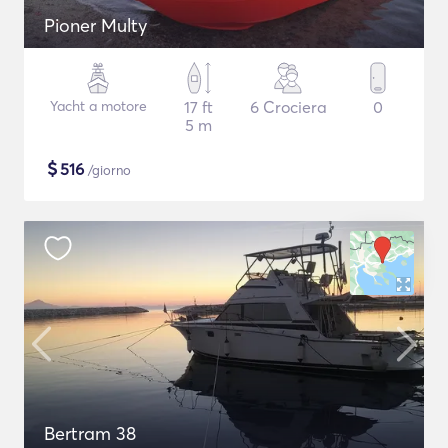
Pioner Multy
Yacht a motore
17 ft
6 Crociera
0
5 m
$
516
/giorno
Bertram 38