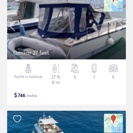
Orrskar 27 feet
Yacht a motore
27 ft
5
1
5
8 m
$
746
/notte