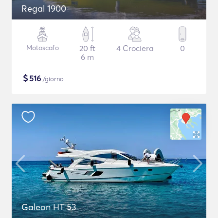
Regal 1900
Motoscafo
20 ft
4 Crociera
0
6 m
$
516
/giorno
Galeon HT 53