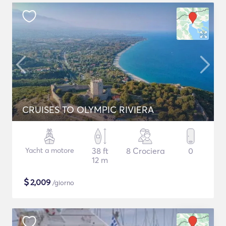
CRUISES TO OLYMPIC RIVIERA
Yacht a motore
38 ft
8 Crociera
0
12 m
$
2,009
/giorno