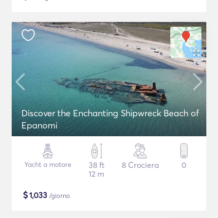
Discover the Enchanting Shipwreck Beach of
Epanomi
Yacht a motore
38 ft
8 Crociera
0
12 m
$
1,033
/giorno