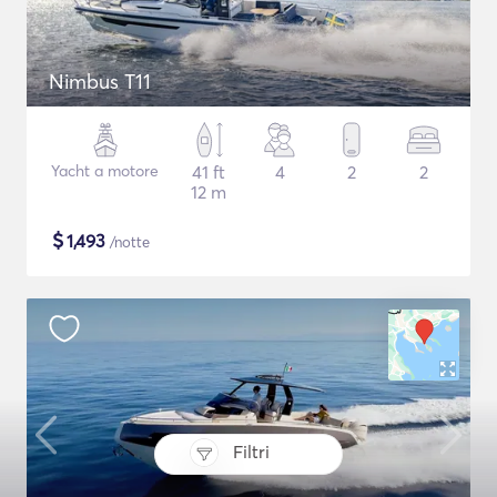
Nimbus T11
Yacht a motore
41 ft
4
2
2
12 m
$
1,493
/notte
Filtri