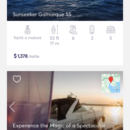
Sunseeker Gamarque 55
Yacht a motore
55 ft
6
3
5
17 m
$
1,378
/notte
Experience the Magic of a Spectacular