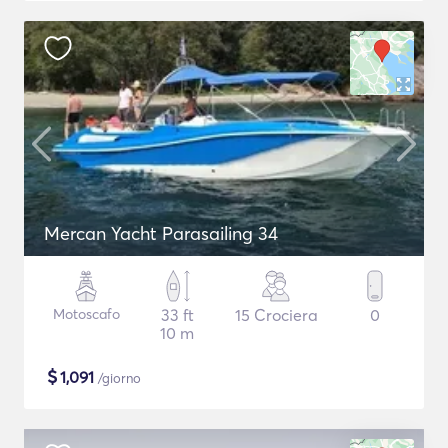
Mercan Yacht Parasailing 34
Motoscafo
33 ft
15 Crociera
0
10 m
$
1,091
/giorno