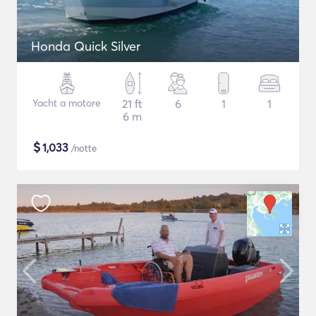
Honda Quick Silver
Yacht a motore
21 ft
6
1
1
6 m
$
1,033
/notte