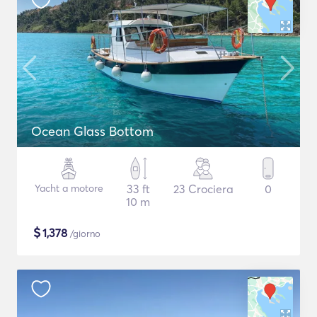
Ocean Glass Bottom
Yacht a motore
33 ft
23 Crociera
0
10 m
$
1,378
/giorno