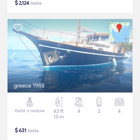
$
2,124
/notte
greece 1988
Yacht a motore
43 ft
4
2
4
13 m
$
631
/notte