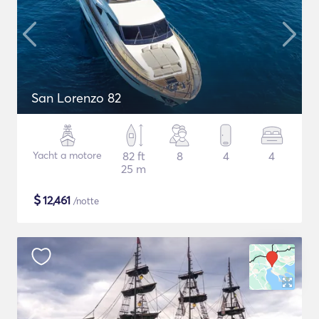
San Lorenzo 82
Yacht a motore
82 ft
8
4
4
25 m
$
12,461
/notte