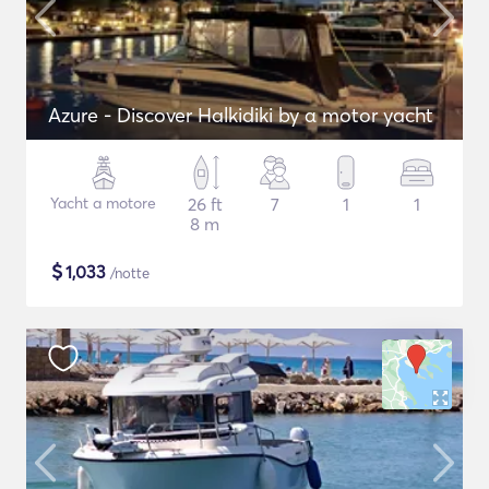
Azure - Discover Halkidiki by α motor yacht
Yacht a motore
26 ft
7
1
1
8 m
$
1,033
/notte