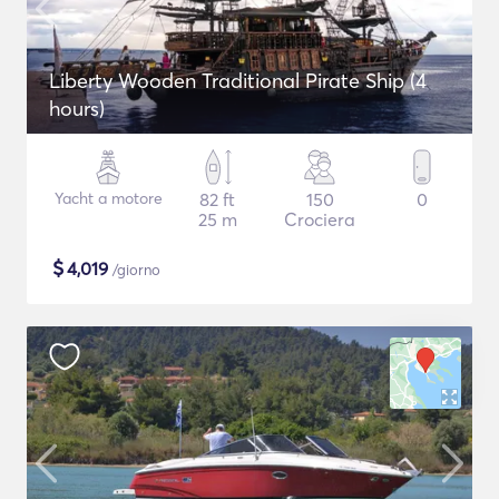
Liberty Wooden Traditional Pirate Ship (4
hours)
Yacht a motore
82 ft
150
0
25 m
Crociera
$
4,019
/giorno