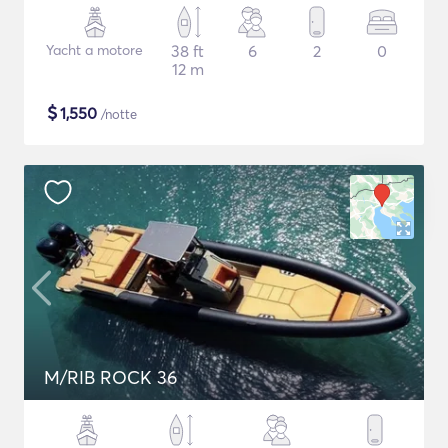
Yacht a motore
38 ft
6
2
0
12 m
$
1,550
/notte
M/RIB ROCK 36