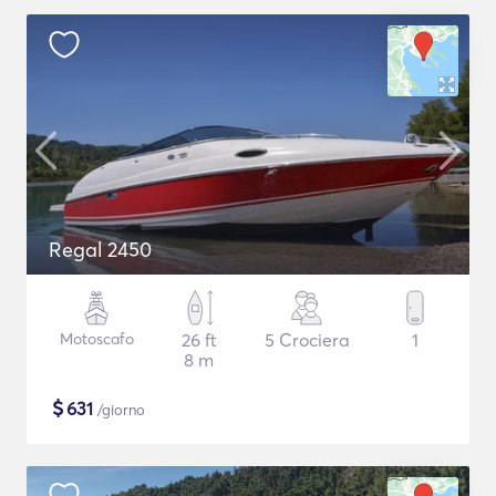
Regal 2450
Motoscafo
26 ft
5 Crociera
1
8 m
$
631
/giorno