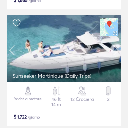
$
1,665
/giorno
Sunseeker Martinique (Daily Trips)
Yacht a motore
46 ft
12 Crociera
2
14 m
$
1,722
/giorno