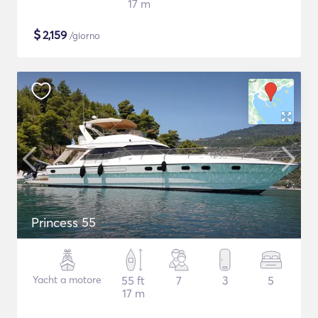
17 m
$
2,159
/giorno
Princess 55
Yacht a motore
55 ft
7
3
5
17 m