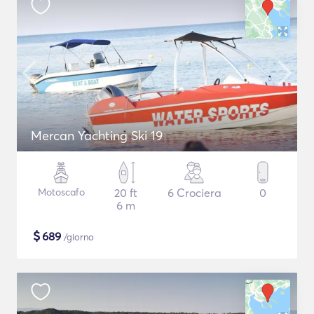
Mercan Yachting Ski 19
Motoscafo
20 ft
6 Crociera
0
6 m
$
689
/giorno