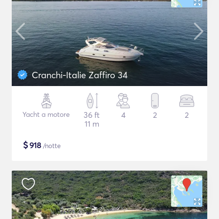
Cranchi-Italie Zaffiro 34
Yacht a motore
36 ft
4
2
2
11 m
$
918
/notte