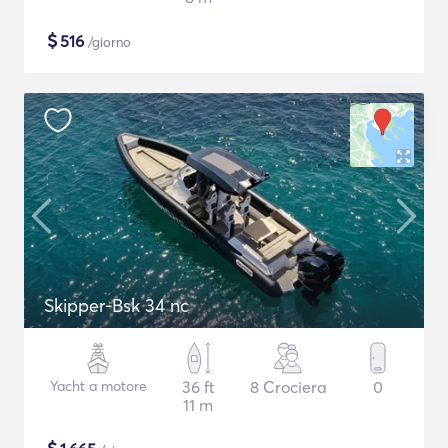
$
516
/giorno
Skipper-Bsk 34 nc
Yacht a motore
36 ft
8 Crociera
0
11 m