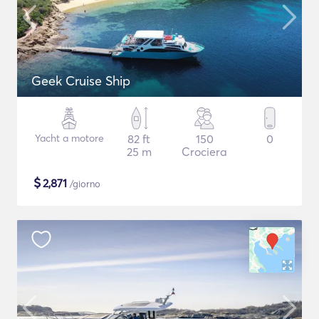
Geek Cruise Ship
Yacht a motore
82 ft
150
0
25 m
Crociera
$
2,871
/giorno