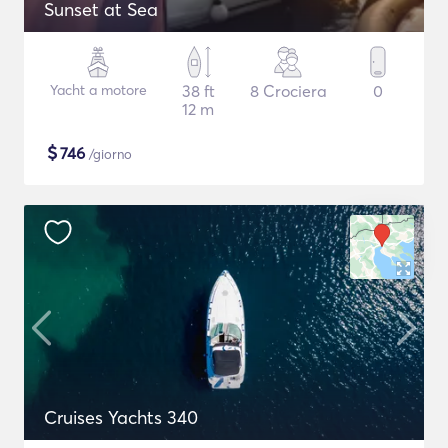
Sunset at Sea
Yacht a motore
38 ft
8 Crociera
0
12 m
$
746
/giorno
Cruises Yachts 340