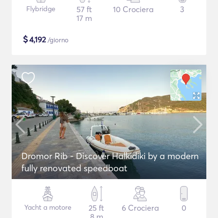
Flybridge
57 ft
10 Crociera
3
17 m
$
4,192
/giorno
Dromor Rib - Discover Halkidiki by a modern
fully renovated speedboat
Yacht a motore
25 ft
6 Crociera
0
8 m