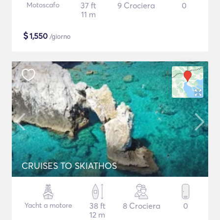
Motoscafo
37 ft
9 Crociera
0
11 m
$
1,550
/giorno
CRUISES TO SKIATHOS
Yacht a motore
38 ft
8 Crociera
0
12 m