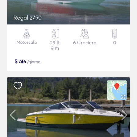
Regal 2750
Motoscafo
29 ft
6 Crociera
0
9 m
$
746
/giorno