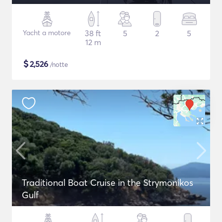
Yacht a motore
38 ft
5
2
5
12 m
$
2,526
/notte
Traditional Boat Cruise in the Strymonikos
Gulf