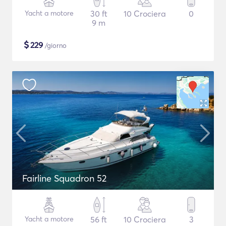
Yacht a motore
30 ft
10 Crociera
0
9 m
$
229
/giorno
Fairline Squadron 52
Yacht a motore
56 ft
10 Crociera
3