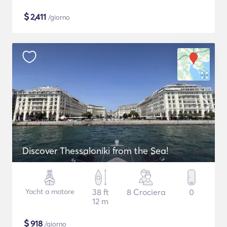
$
2,411
/giorno
Discover Thessaloniki from the Sea!
Yacht a motore
38 ft
8 Crociera
0
12 m
$
918
/giorno