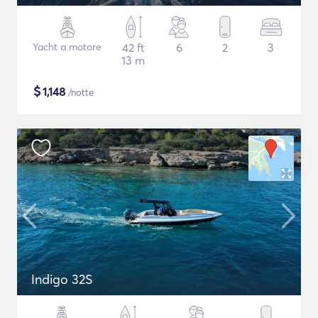
Yacht a motore
42 ft
6
2
3
13 m
$
1,148
/notte
Indigo 32S