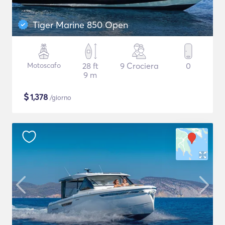
Tiger Marine 850 Open
Motoscafo
28 ft
9 Crociera
0
9 m
$
1,378
/giorno