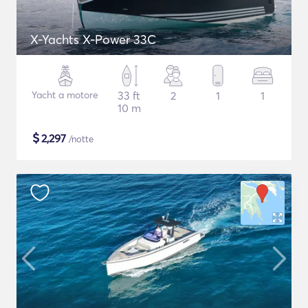
X-Yachts X-Power 33C
Yacht a motore
33 ft
2
1
1
10 m
$
2,297
/notte