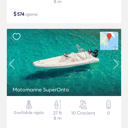
8 m
$
574
/giorno
Motomarine SuperOnta
Gonfiabile rigido
27 ft
10 Crociera
0
8 m