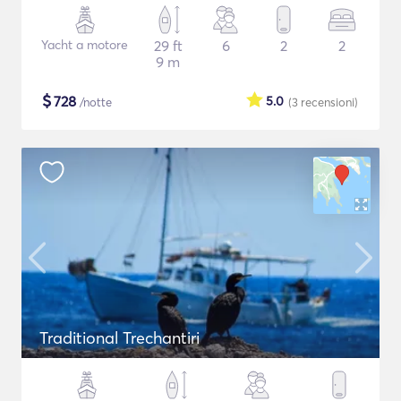
Yacht a motore
29 ft
6
2
2
9 m
$
728
5.0
/notte
(3
recensioni
)
Traditional Trechantiri