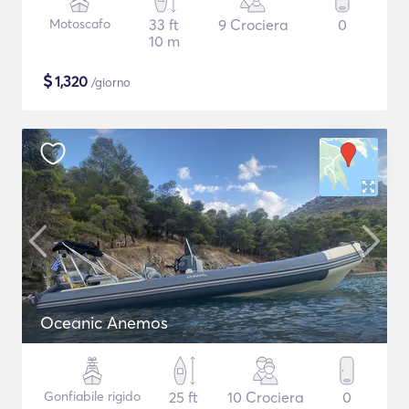
Motoscafo
33 ft
9 Crociera
0
10 m
$
1,320
/giorno
Oceanic Anemos
Gonfiabile rigido
25 ft
10 Crociera
0