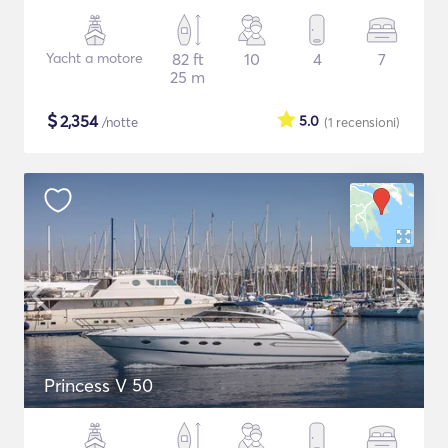
Yacht a motore
82 ft
10
4
7
25 m
$
2,354
5.0
/notte
(1
recensioni
)
Princess V 50