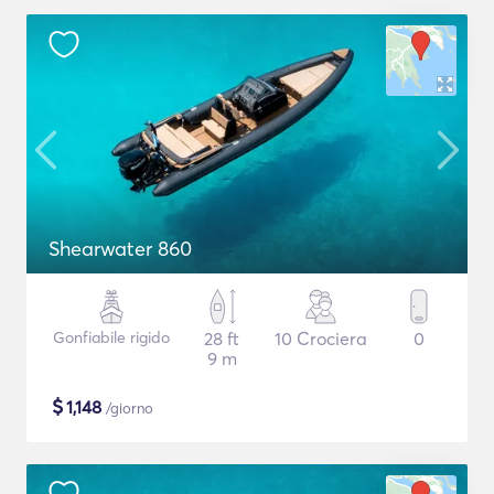
Shearwater 860
Gonfiabile rigido
28 ft
10 Crociera
0
9 m
$
1,148
/giorno