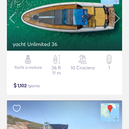
yacht Unlimited 36
Yacht a motore
36 ft
10 Crociera
1
11 m
$
1,102
/giorno