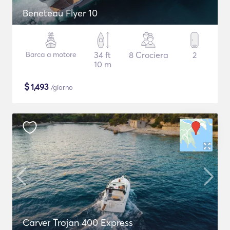
Beneteau Flyer 10
Barca a motore
34 ft
8 Crociera
2
10 m
$
1,493
/giorno
Carver Trojan 400 Express