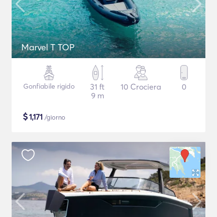
Marvel T TOP
Gonfiabile rigido
31 ft
10 Crociera
0
9 m
$
1,171
/giorno