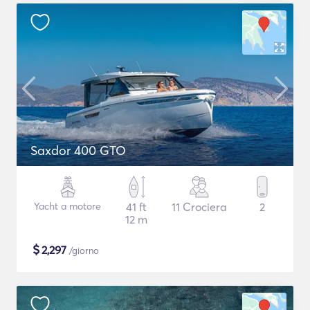
Saxdor 400 GTO
Yacht a motore
41 ft
11 Crociera
2
12 m
$
2,297
/giorno