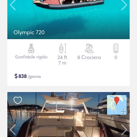
Olympic 720
Gonfiabile rigido
24 ft
8 Crociera
0
7 m
$
838
/giorno