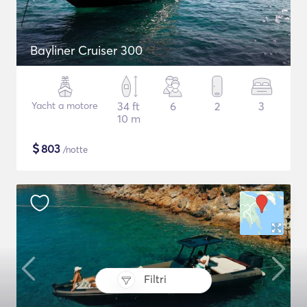
Bayliner Cruiser 300
Yacht a motore
34 ft
6
2
3
10 m
$
803
/notte
Filtri