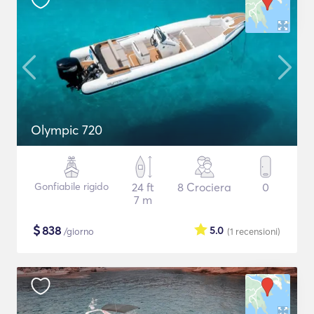
Olympic 720
Gonfiabile rigido
24 ft
8 Crociera
0
7 m
$
838
5.0
/giorno
(1
recensioni
)