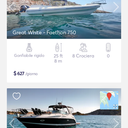
Great White - Faethon 750
Gonfiabile rigido
25 ft
8 Crociera
0
8 m
$
627
/giorno