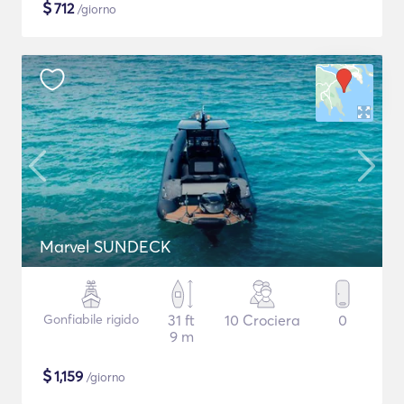
$
712
/giorno
Marvel SUNDECK
Gonfiabile rigido
31 ft
10 Crociera
0
9 m
$
1,159
/giorno