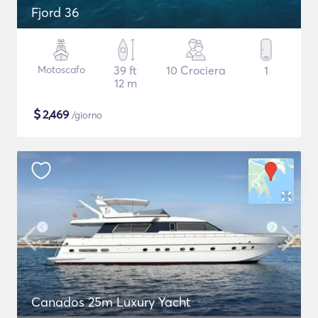
Fjord 36
Motoscafo
39 ft
10 Crociera
1
12 m
$
2,469
/giorno
Canados 25m Luxury Yacht