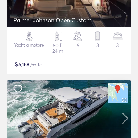
Palmer Johnson Open Custom
Yacht a motore
80 ft
6
3
3
24 m
$
5,168
/notte