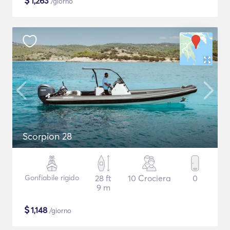
$
1,263
/giorno
Scorpion 28
Gonfiabile rigido
28 ft
10 Crociera
0
9 m
$
1,148
/giorno