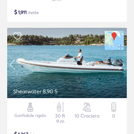
$
1,911
/notte
Shearwater 8.90 S
Gonfiabile rigido
30 ft
10 Crociera
0
9 m