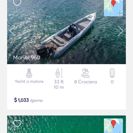
Marvel 960
Yacht a motore
33 ft
8 Crociera
0
10 m
$
1,033
/giorno