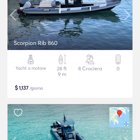
Scorpion Rib 860
Yacht a motore
28 ft
8 Crociera
0
9 m
$
1,137
/giorno