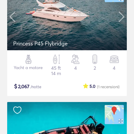
Princess P45 Flybridge
Yacht a motore
45 ft
4
2
4
14 m
$
2,067
5.0
/notte
(1
recensioni
)