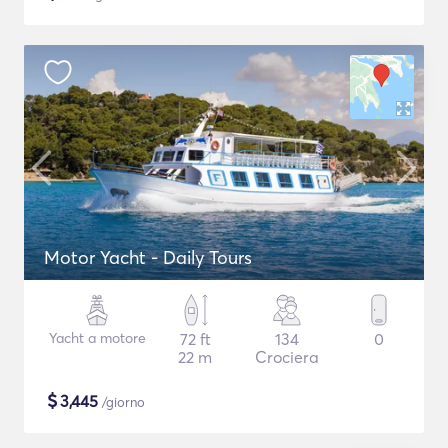
Motor Yacht - Daily Tours
Yacht a motore
72 ft
134
0
22 m
Crociera
$
3,445
/giorno