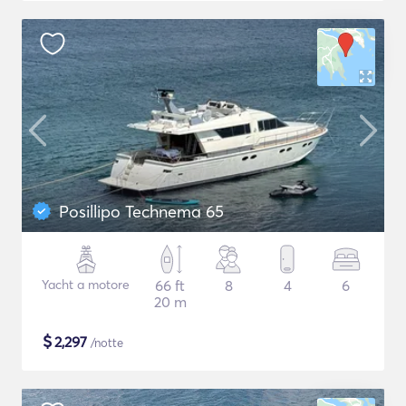
Posillipo Technema 65
Yacht a motore
66 ft
8
4
6
20 m
$
2,297
/notte