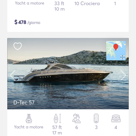
Yacht a motore
33 ft
10 Crociera
1
10 m
$
478
/giorno
D-Tec 57
Yacht a motore
57 ft
6
3
4
17 m