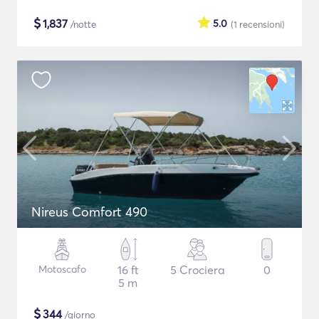
$
1,837
5.0
/notte
(1
recensioni
)
Nireus Comfort 490
Motoscafo
16 ft
5 Crociera
0
5 m
$
344
/giorno