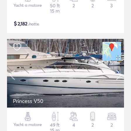
Yacht a motore
50 ft
2
2
3
15 m
$
2,182
/notte
Princess V50
Yacht a motore
49 ft
4
2
2
15 m