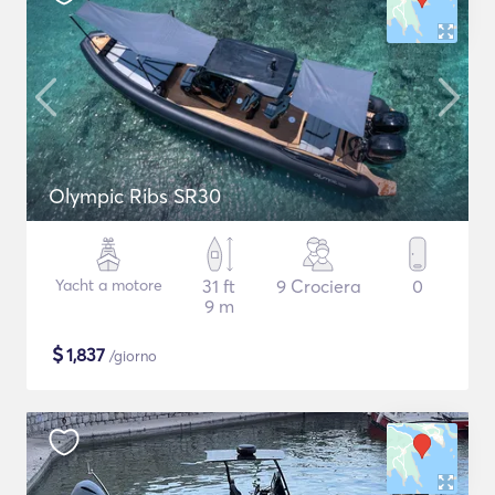
Olympic Ribs SR30
Yacht a motore
31 ft
9 Crociera
0
9 m
$
1,837
/giorno