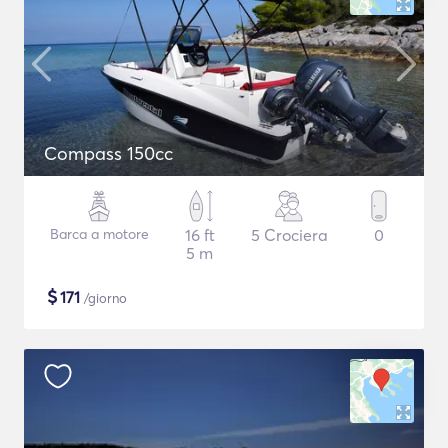
Compass 150cc
Barca a motore
16 ft
5 Crociera
0
5 m
$
171
/giorno