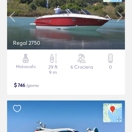
Regal 2750
Motoscafo
29 ft
6 Crociera
0
9 m
$
746
/giorno