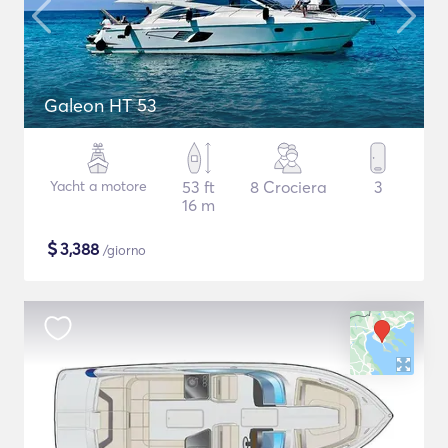
Galeon HT 53
Yacht a motore
53 ft
8 Crociera
3
16 m
$
3,388
/giorno