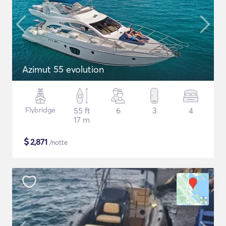
Azimut 55 evolution
Flybridge
55 ft
6
3
4
17 m
$
2,871
/notte