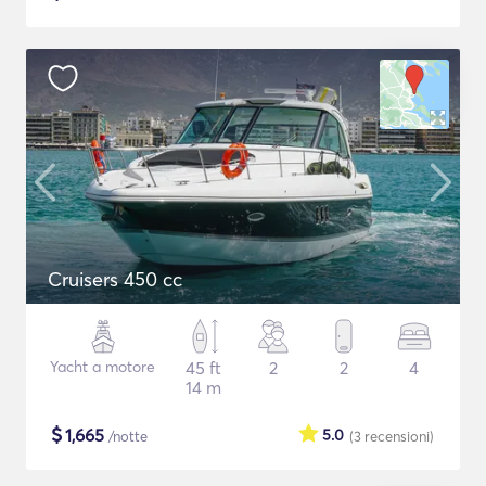
Cruisers 450 cc
Yacht a motore
45 ft
2
2
4
14 m
$
1,665
5.0
/notte
(3
recensioni
)