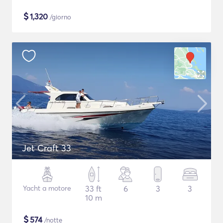
$
1,320
/giorno
Jet Craft 33
Yacht a motore
33 ft
6
3
3
10 m
$
574
/notte