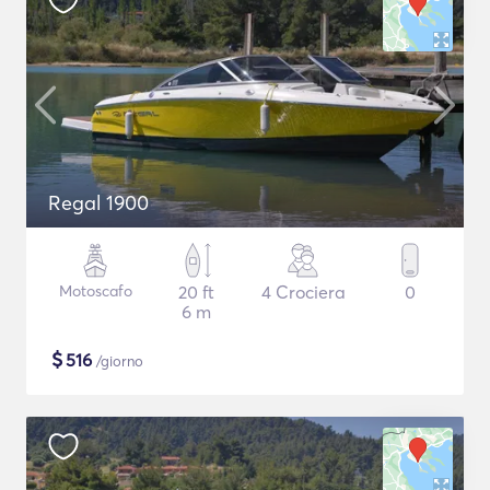
Regal 1900
Motoscafo
20 ft
4 Crociera
0
6 m
$
516
/giorno