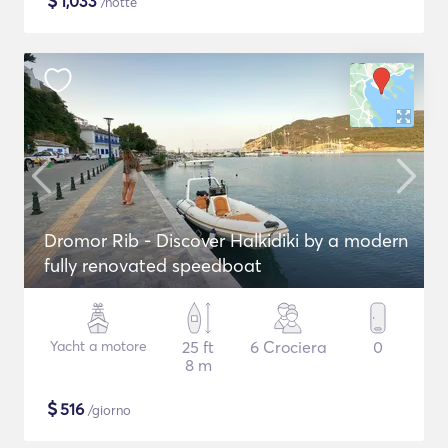
$
1,033
/notte
Dromor Rib - Discover Halkidiki by a modern
fully renovated speedboat
Yacht a motore
25 ft
6 Crociera
0
8 m
$
516
/giorno