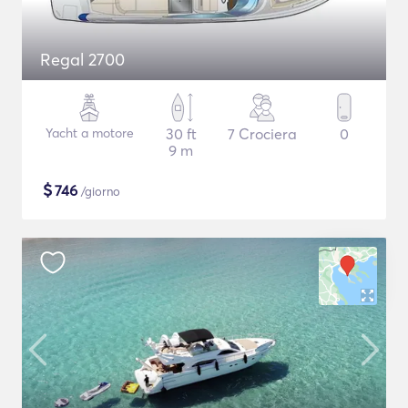
Regal 2700
Yacht a motore
30 ft
7 Crociera
0
9 m
$
746
/giorno