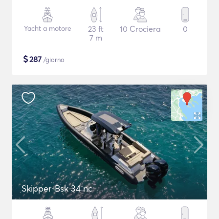
Yacht a motore
23 ft
10 Crociera
0
7 m
$
287
/giorno
Skipper-Bsk 34 nc