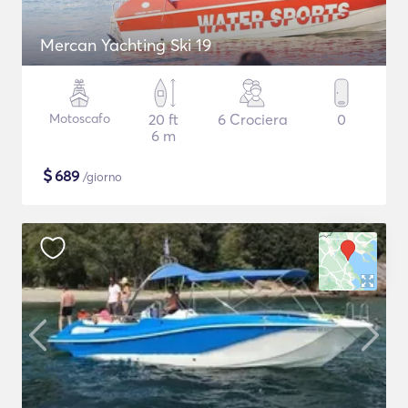
Mercan Yachting Ski 19
Motoscafo
20 ft
6 Crociera
0
6 m
$
689
/giorno