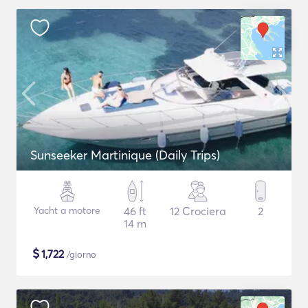
Sunseeker Martinique (Daily Trips)
Yacht a motore
46 ft
12 Crociera
2
14 m
$
1,722
/giorno