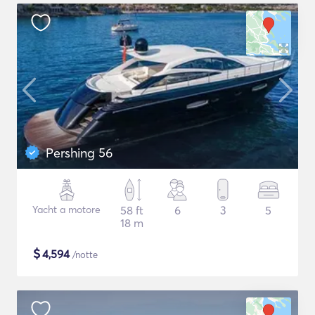
Pershing 56
Yacht a motore
58 ft
6
3
5
18 m
$
4,594
/notte