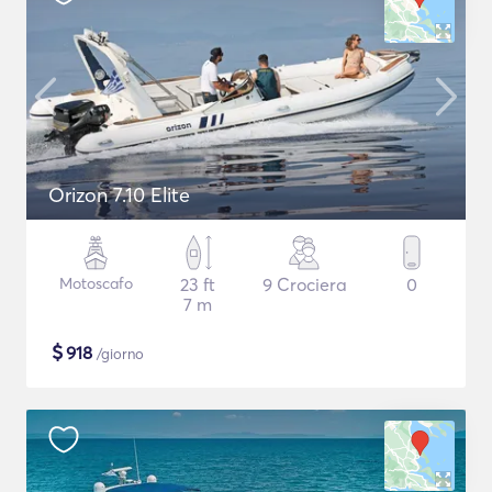
Orizon 7.10 Elite
Motoscafo
23 ft
9 Crociera
0
7 m
$
918
/giorno