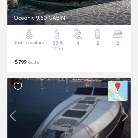
Oceanic 9.60 CABIN
Yacht a motore
33 ft
4
2
2
10 m
$
799
/notte