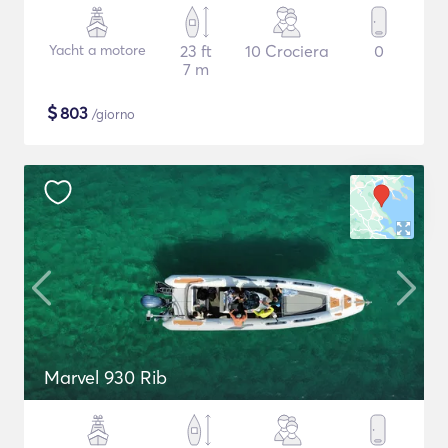
Yacht a motore
23 ft
10 Crociera
0
7 m
$
803
/giorno
Marvel 930 Rib