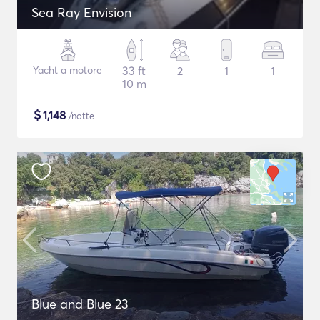
Sea Ray Envision
Yacht a motore
33 ft
2
1
1
10 m
$
1,148
/notte
Blue and Blue 23