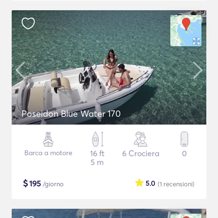
Poseidon Blue Water 170
Barca a motore
16 ft
6 Crociera
0
5 m
$
195
5.0
/giorno
(1
recensioni
)