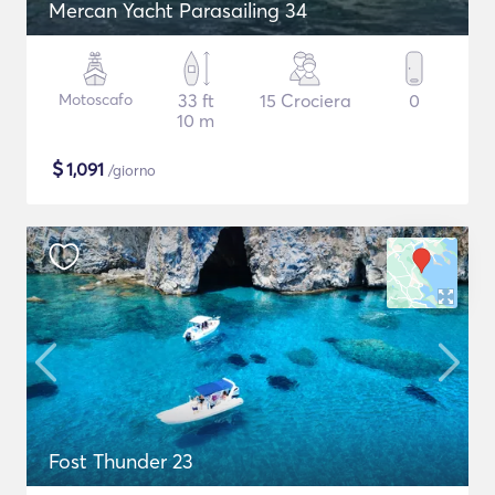
Mercan Yacht Parasailing 34
Motoscafo
33 ft
15 Crociera
0
10 m
$
1,091
/giorno
Fost Thunder 23