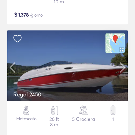
10 m
$
1,378
/giorno
Regal 2450
Motoscafo
26 ft
5 Crociera
1
8 m