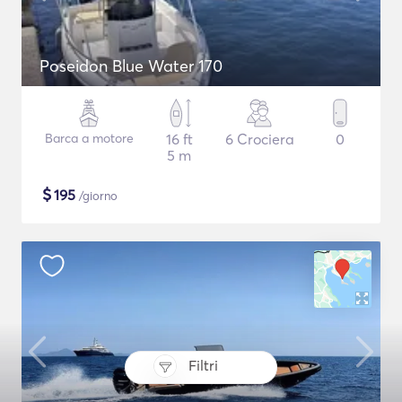
Poseidon Blue Water 170
Barca a motore
16 ft
6 Crociera
0
5 m
$
195
/giorno
Filtri