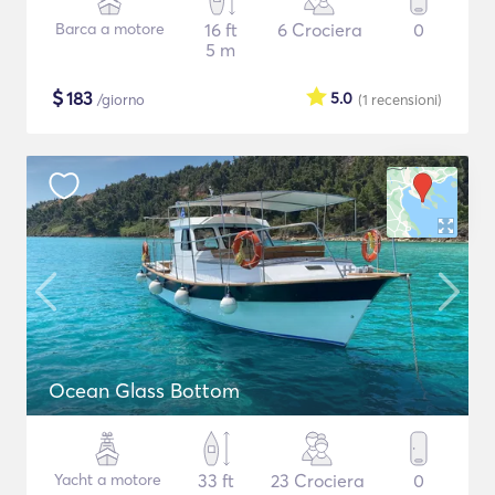
Barca a motore
16 ft
6 Crociera
0
5 m
$
183
5.0
/giorno
(1
recensioni
)
Ocean Glass Bottom
Yacht a motore
33 ft
23 Crociera
0