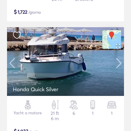
$
1,722
/giorno
Honda Quick Silver
Yacht a motore
21 ft
6
1
1
6 m