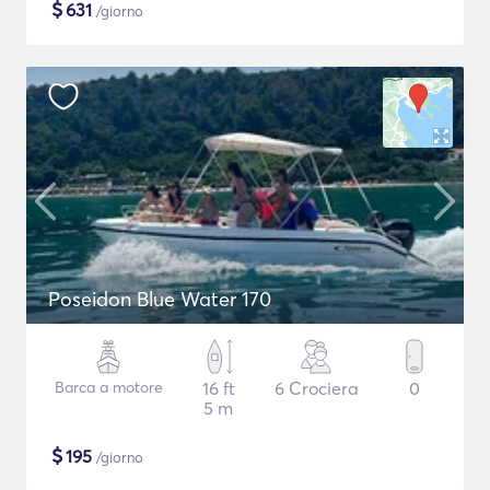
$
631
/giorno
Poseidon Blue Water 170
Barca a motore
16 ft
6 Crociera
0
5 m
$
195
/giorno