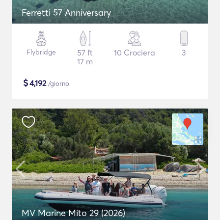
Ferretti 57 Anniversary
Flybridge
57 ft
10 Crociera
3
17 m
$
4,192
/giorno
MV Marine Mito 29 (2026)