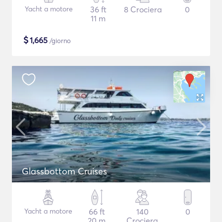
Yacht a motore
36 ft
8 Crociera
0
11 m
$
1,665
/giorno
Glassbottom Cruises
Yacht a motore
66 ft
140
0
20 m
Crociera