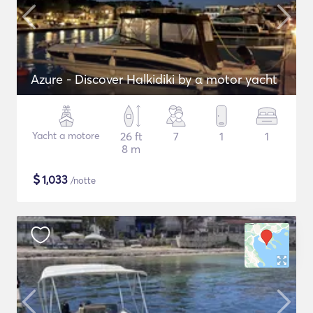
Azure - Discover Halkidiki by α motor yacht
Yacht a motore
26 ft
7
1
1
8 m
$
1,033
/notte