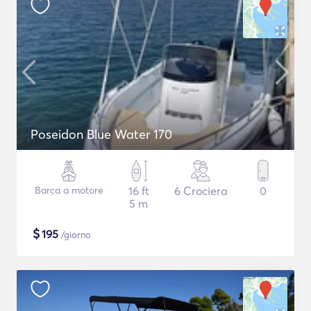
Poseidon Blue Water 170
Barca a motore
16 ft
6 Crociera
0
5 m
$
195
/giorno