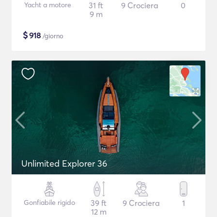
Yacht a motore
31 ft
9 Crociera
0
9 m
$
918
/giorno
Unlimited Explorer 36
Gonfiabile rigido
39 ft
9 Crociera
1
12 m