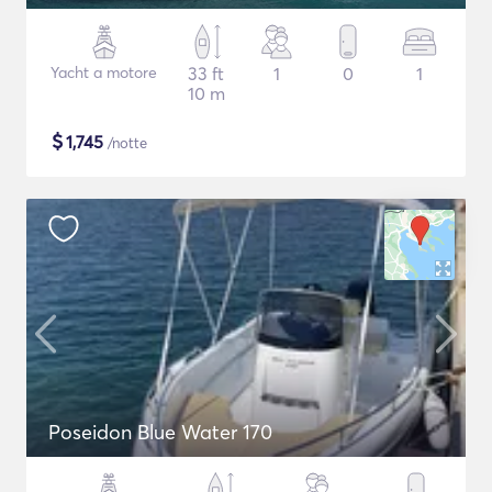
Yacht a motore
33 ft
1
0
1
10 m
$
1,745
/notte
Poseidon Blue Water 170