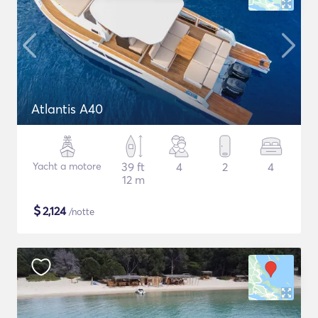
Atlantis A40
Yacht a motore
39 ft
4
2
4
12 m
$
2,124
/notte