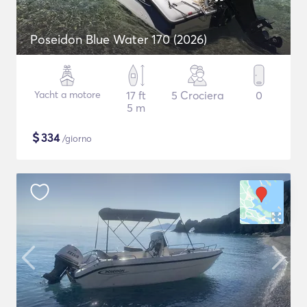
Poseidon Blue Water 170 (2026)
Yacht a motore
17 ft
5 Crociera
0
5 m
$
334
/giorno