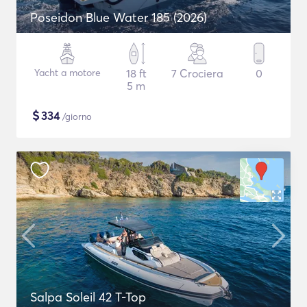
Poseidon Blue Water 185 (2026)
Yacht a motore
18 ft
7 Crociera
0
5 m
$
334
/giorno
Salpa Soleil 42 T-Top