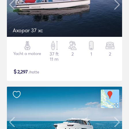
Axopar 37 xc
Yacht a motore
37 ft
2
1
2
11 m
$
2,297
/notte