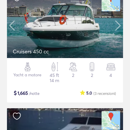
Cruisers 450 cc
Yacht a motore
45 ft
2
2
4
14 m
$
1,665
5.0
/notte
(3
recensioni
)