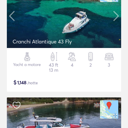
Cranchi Atlantique 43 Fly
Yacht a motore
43 ft
4
2
3
13 m
$
1,148
/notte