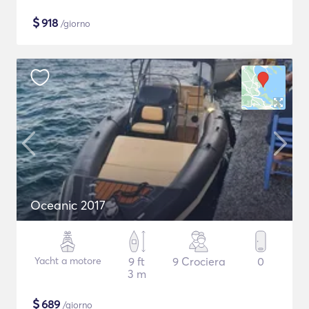
$
918
/giorno
Oceanic 2017
Yacht a motore
9 ft
9 Crociera
0
3 m
$
689
/giorno