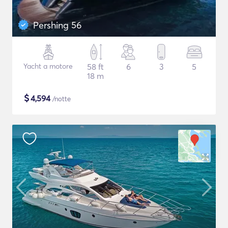
Pershing 56
Yacht a motore
58 ft
6
3
5
18 m
$
4,594
/notte