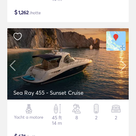
$
1,262
/notte
Sea Ray 455 - Sunset Cruise
Yacht a motore
45 ft
8
2
2
14 m