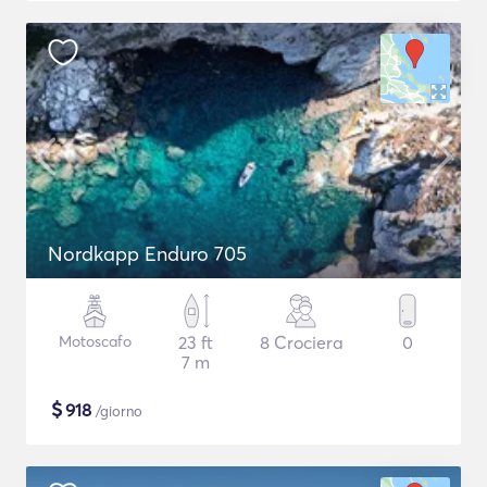
Nordkapp Enduro 705
Motoscafo
23 ft
8 Crociera
0
7 m
$
918
/giorno