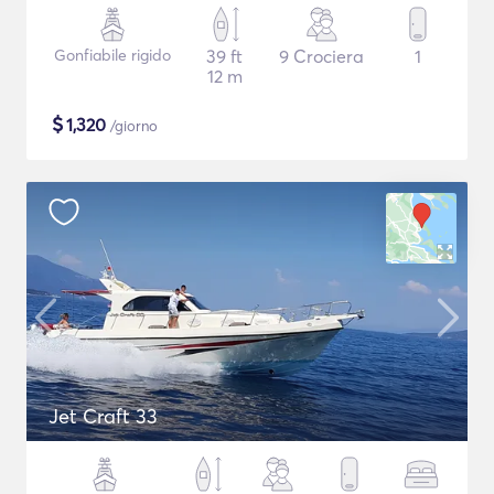
Gonfiabile rigido
39 ft
9 Crociera
1
12 m
$
1,320
/giorno
Jet Craft 33