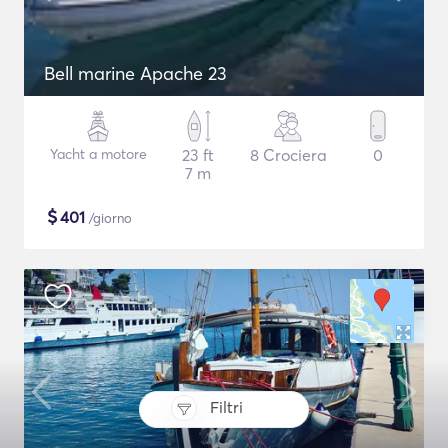
Bell marine Apache 23
Yacht a motore
23 ft
8 Crociera
0
7 m
$
401
/giorno
Filtri