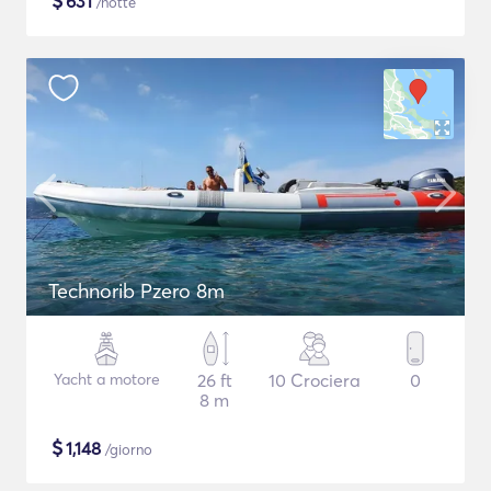
$
631
/notte
Technorib Pzero 8m
Yacht a motore
26 ft
10 Crociera
0
8 m
$
1,148
/giorno