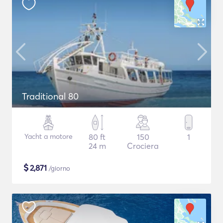
Traditional 80
Yacht a motore
80 ft
150
1
24 m
Crociera
$
2,871
/giorno