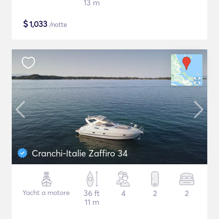
13 m
$
1,033
/notte
Cranchi-Italie Zaffiro 34
Yacht a motore
36 ft
4
2
2
11 m