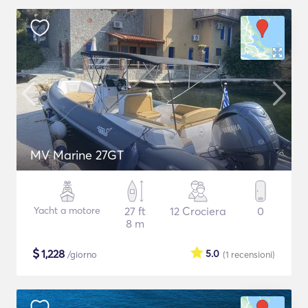
MV Marine 27GT
Yacht a motore
27 ft
12 Crociera
0
8 m
$
1,228
5.0
/giorno
(1
recensioni
)