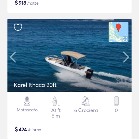
$
918
/notte
Karel Ithaca 20ft
Motoscafo
20 ft
6 Crociera
0
6 m
$
424
/giorno