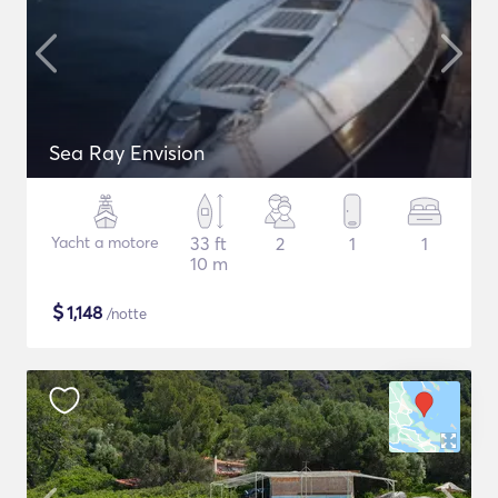
Sea Ray Envision
Yacht a motore
33 ft
2
1
1
10 m
$
1,148
/notte