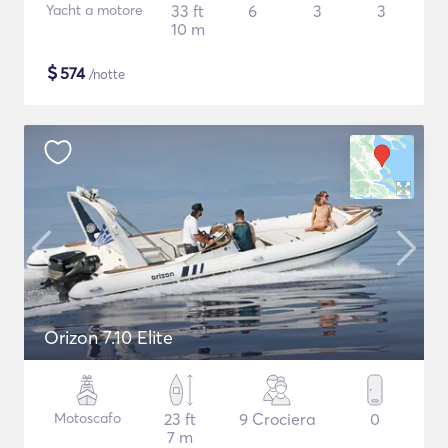
Yacht a motore
33 ft
6
3
3
10 m
$
574
/notte
Orizon 7.10 Elite
Motoscafo
23 ft
9 Crociera
0
7 m