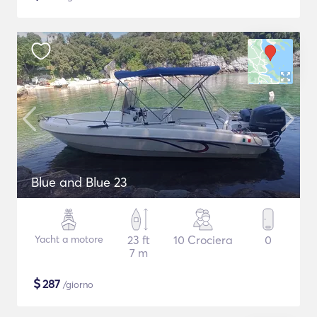
Blue and Blue 23
Yacht a motore
23 ft
10 Crociera
0
7 m
$
287
/giorno