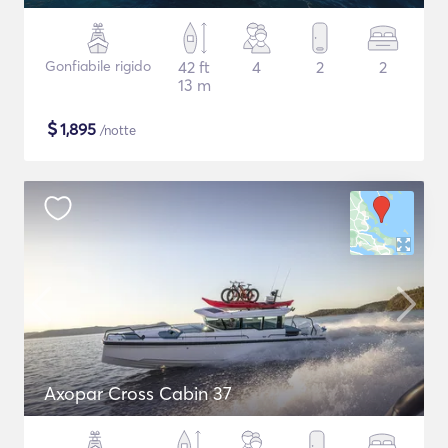
Gonfiabile rigido
42 ft
4
2
2
13 m
$
1,895
/notte
Axopar Cross Cabin 37