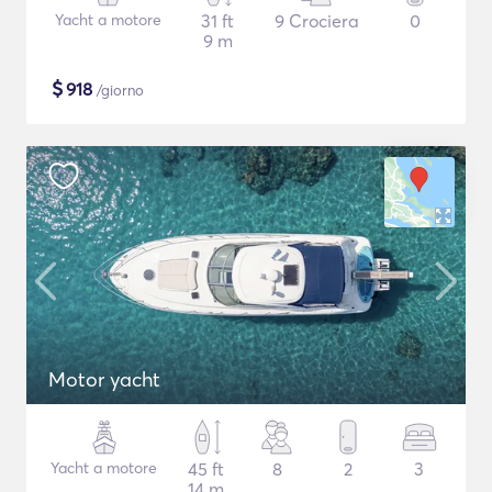
Yacht a motore
31 ft
9 Crociera
0
9 m
$
918
/giorno
Motor yacht
Yacht a motore
45 ft
8
2
3
14 m