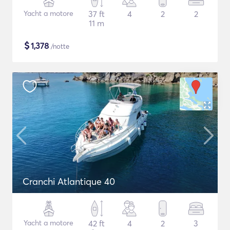
Yacht a motore
37 ft
4
2
2
11 m
$
1,378
/notte
Cranchi Atlantique 40
Yacht a motore
42 ft
4
2
3