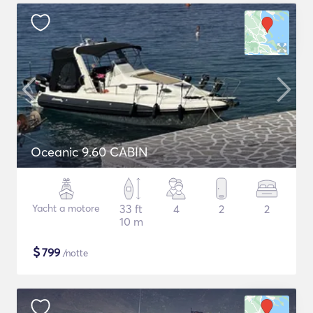
Oceanic 9.60 CABIN
Yacht a motore
33 ft
4
2
2
10 m
$
799
/notte