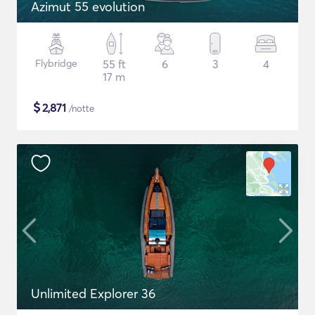
Azimut 55 evolution
Flybridge
55 ft
6
3
4
17 m
$
2,871
/notte
Unlimited Explorer 36