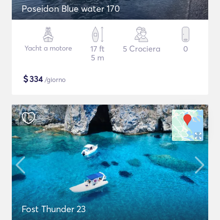
Poseidon Blue water 170
Yacht a motore
17 ft
5 Crociera
0
5 m
$
334
/giorno
Fost Thunder 23