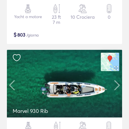
Yacht a motore
23 ft
10 Crociera
0
7 m
$
803
/giorno
Marvel 930 Rib