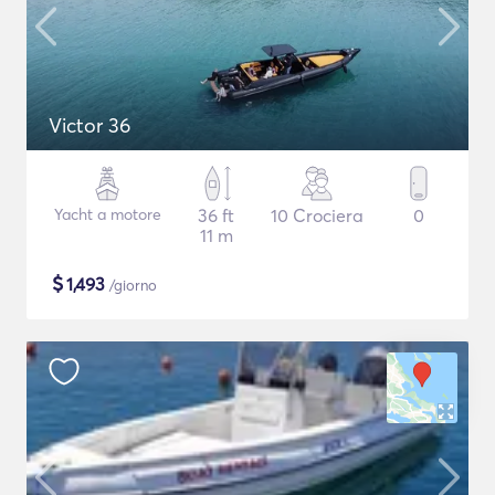
Victor 36
Yacht a motore
36 ft
10 Crociera
0
11 m
$
1,493
/giorno