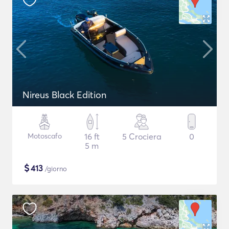
Nireus Black Edition
Motoscafo
16 ft
5 Crociera
0
5 m
$
413
/giorno