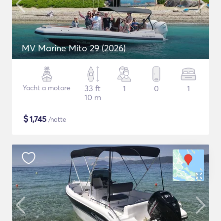
MV Marine Mito 29 (2026)
Yacht a motore
33 ft
1
0
1
10 m
$
1,745
/notte