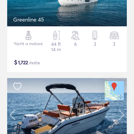
Greenline 45
Yacht a motore
44 ft
6
3
3
14 m
$
1,722
/notte