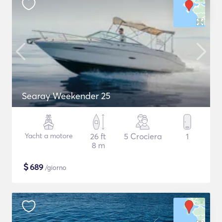
Searay Weekender 25
Yacht a motore
26 ft
5 Crociera
1
8 m
$
689
/giorno