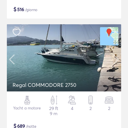
$
516
/giorno
Regal COMMODORE 2750
Yacht a motore
29 ft
4
2
2
9 m
$
689
/notte