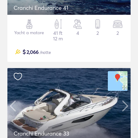
Cranchi Endurance 41
Yacht a motore
41 ft
4
2
2
12 m
$
2,066
/notte
Cranchi Endurance 33