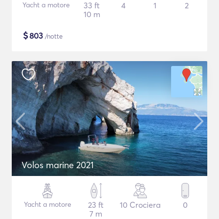
Yacht a motore
33 ft
4
1
2
10 m
$
803
/notte
Volos marine 2021
Yacht a motore
23 ft
10 Crociera
0
7 m