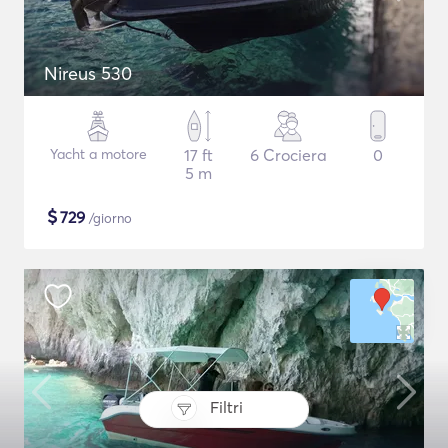
Nireus 530
Yacht a motore
17 ft
6 Crociera
0
5 m
$
729
/giorno
Filtri