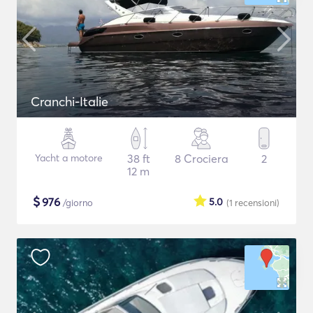
Cranchi-Italie
Yacht a motore
38 ft
8 Crociera
2
12 m
$
976
5.0
/giorno
(1
recensioni
)