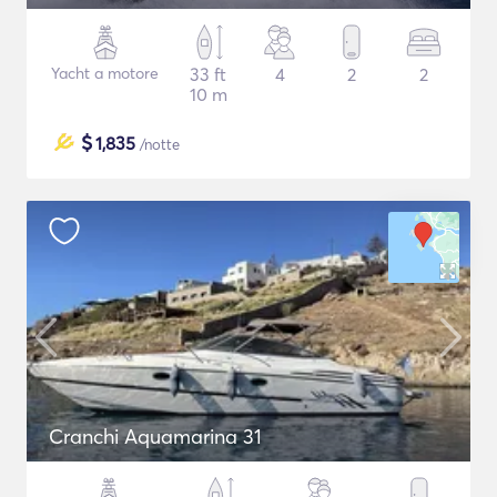
Yacht a motore
33 ft
4
2
2
10 m
$
1,835
/notte
Cranchi Aquamarina 31