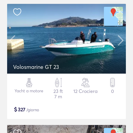
Volosmarine GT 23
Yacht a motore
23 ft
12 Crociera
0
7 m
$
327
/giorno