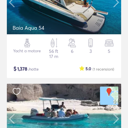
Baia Aqua 54
Yacht a motore
56 ft
6
3
5
17 m
$
1,378
5.0
/notte
(1
recensioni
)