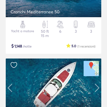
Cranchi Mediterranee 50
Yacht a motore
50 ft
6
3
3
15 m
$
1,148
5.0
/notte
(1
recensioni
)