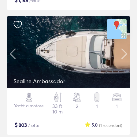
$
1,148
/notte
Sealine Ambassador
Yacht a motore
33 ft
2
1
1
10 m
$
803
5.0
/notte
(1
recensioni
)