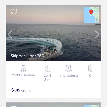
Skipper Liner 760
Yacht a motore
25 ft
7 Crociera
0
8 m
$
815
/giorno