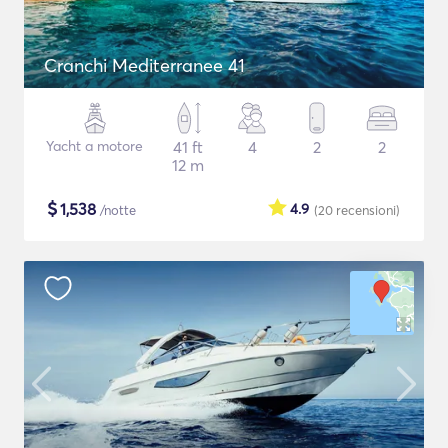
Cranchi Mediterranee 41
Yacht a motore
41 ft
4
2
2
12 m
$
1,538
4.9
/notte
(20
recensioni
)