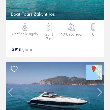
Boat Tours Zakynthos
Gonfiabile rigido
23 ft
10 Crociera
0
7 m
$
918
/giorno