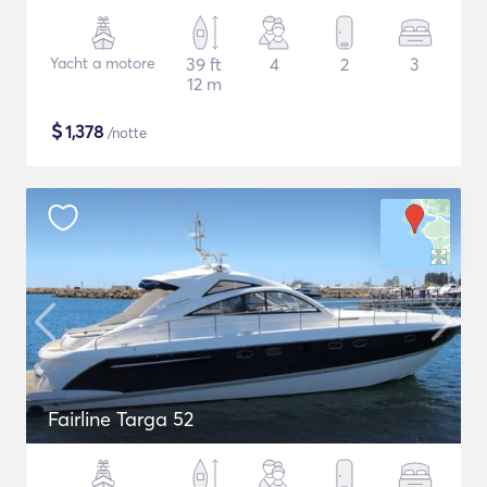
Yacht a motore
39 ft
4
2
3
12 m
$
1,378
/notte
Fairline Targa 52