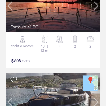
Formula 41 PC
Yacht a motore
43 ft
4
2
2
13 m
$
803
/notte