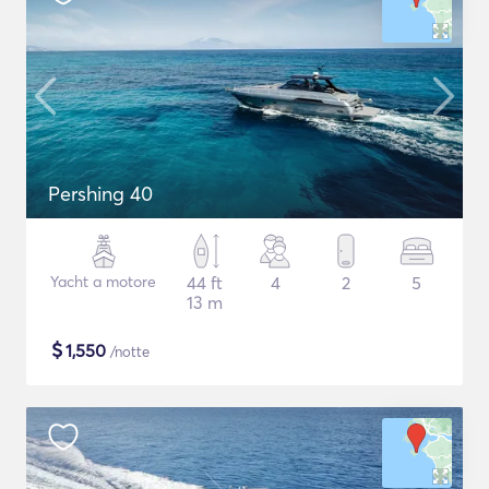
Pershing 40
Yacht a motore
44 ft
4
2
5
13 m
$
1,550
/notte