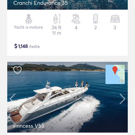
Cranchi Endurance 35
Yacht a motore
36 ft
4
2
3
11 m
$
1,148
/notte
Princess V55