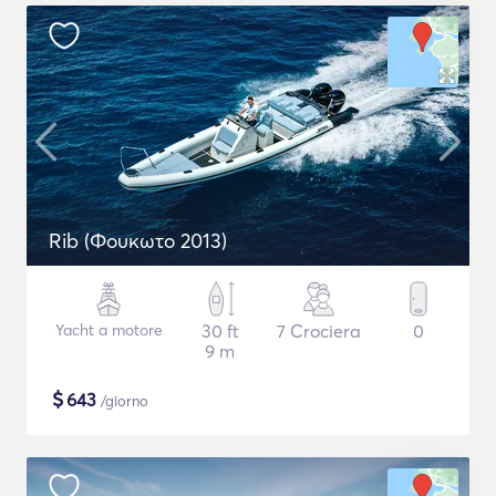
Rib (Φουκωτο 2013)
Yacht a motore
30 ft
7 Crociera
0
9 m
$
643
/giorno