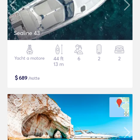
Sealine 43
Yacht a motore
44 ft
6
2
2
13 m
$
689
/notte