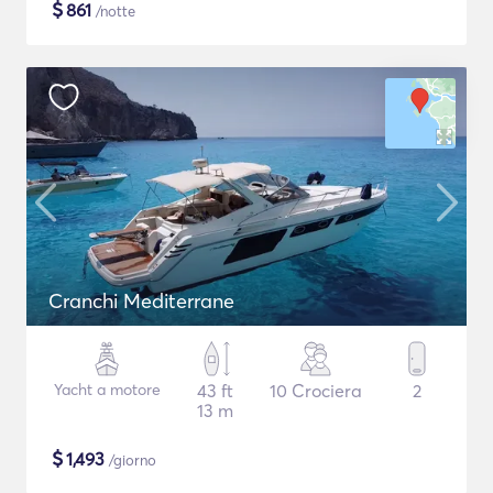
$
861
/notte
Cranchi Mediterrane
Yacht a motore
43 ft
10 Crociera
2
13 m
$
1,493
/giorno