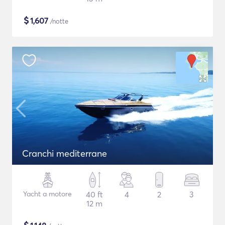
$
1,607
/notte
Cranchi mediterrane
Yacht a motore
40 ft
4
2
3
12 m