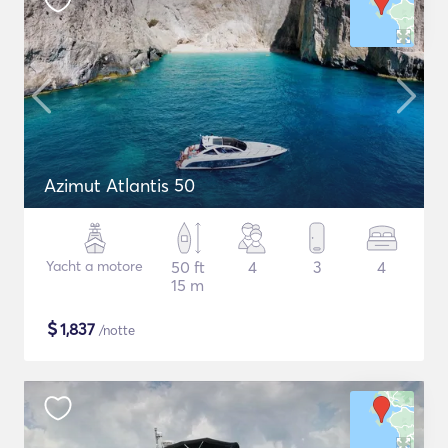
Azimut Atlantis 50
Yacht a motore
50 ft
4
3
4
15 m
$
1,837
/notte