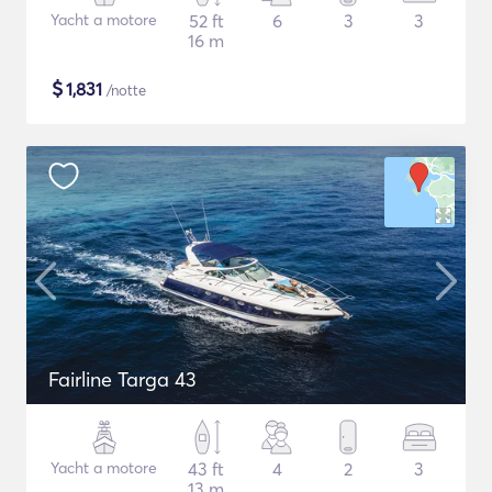
Yacht a motore
52 ft
6
3
3
16 m
$
1,831
/notte
Fairline Targa 43
Yacht a motore
43 ft
4
2
3
13 m