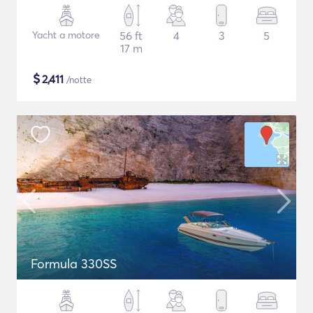
Yacht a motore
56 ft
4
3
5
17 m
$
2,411
/notte
Formula 330SS