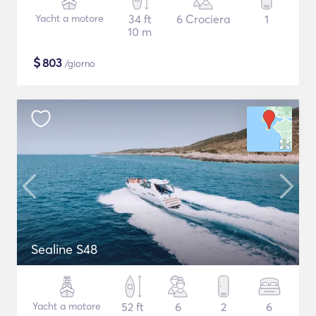
Yacht a motore
34 ft
6 Crociera
1
10 m
$
803
/giorno
Sealine S48
Yacht a motore
52 ft
6
2
6