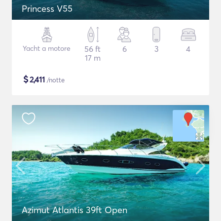
Princess V55
Yacht a motore
56 ft
6
3
4
17 m
$
2,411
/notte
Azimut Atlantis 39ft Open