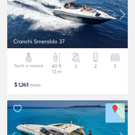
Cranchi Smeraldo 37
Yacht a motore
40 ft
2
2
3
12 m
$
1,263
/notte