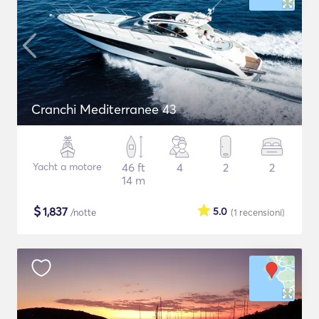
Cranchi Mediterranee 43
Yacht a motore
46 ft
4
2
2
14 m
$
1,837
5.0
/notte
(1
recensioni
)