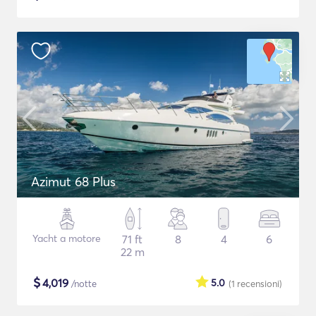
Azimut 68 Plus
Yacht a motore
71 ft
8
4
6
22 m
$
4,019
5.0
/notte
(1
recensioni
)