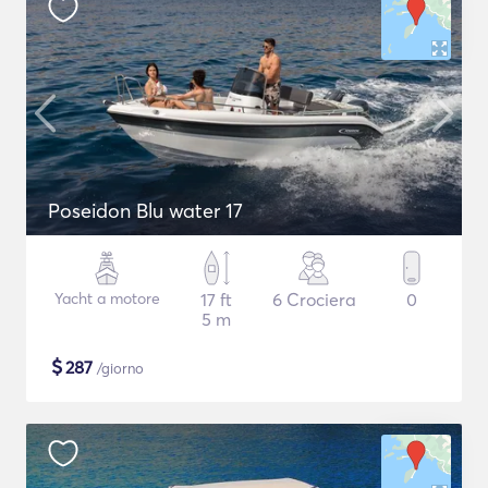
Poseidon Blu water 17
Yacht a motore
17 ft
6 Crociera
0
5 m
$
287
/giorno