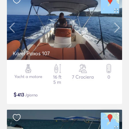
Karel Paxos 107
Yacht a motore
16 ft
7 Crociera
0
5 m
$
413
/giorno