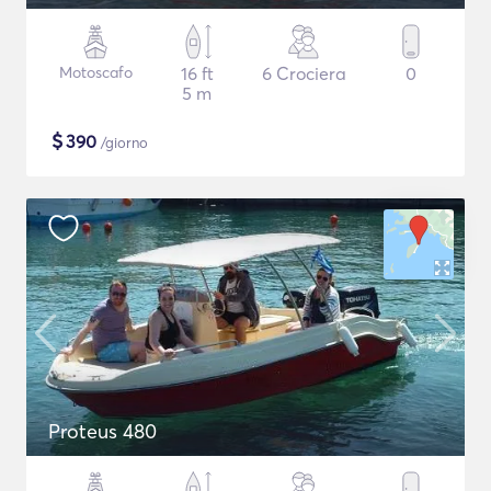
Motoscafo
16 ft
6 Crociera
0
5 m
$
390
/giorno
Proteus 480