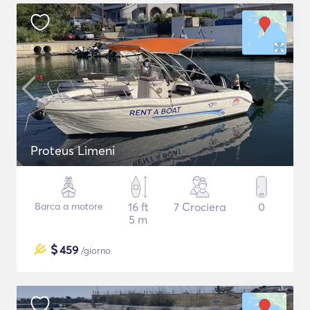
Proteus Limeni
Barca a motore
16 ft
7 Crociera
0
5 m
$
459
/giorno