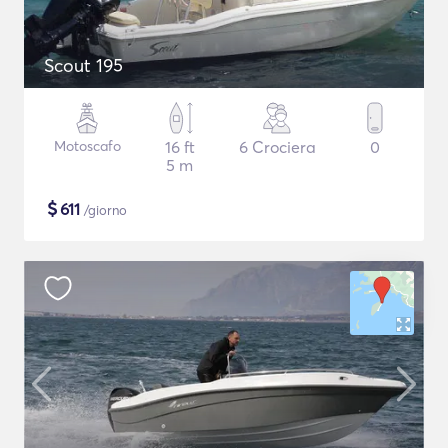
Scout 195
Motoscafo
16 ft
6 Crociera
0
5 m
$
611
/giorno