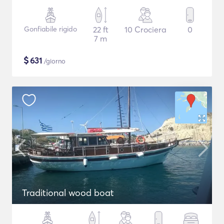
Gonfiabile rigido
22 ft
10 Crociera
0
7 m
$
631
/giorno
Traditional wood boat