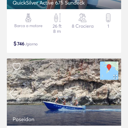
QuickSilver Active 675 Sundeck
Barca a motore
26 ft
8 Crociera
1
8 m
$
746
/giorno
Poseidon