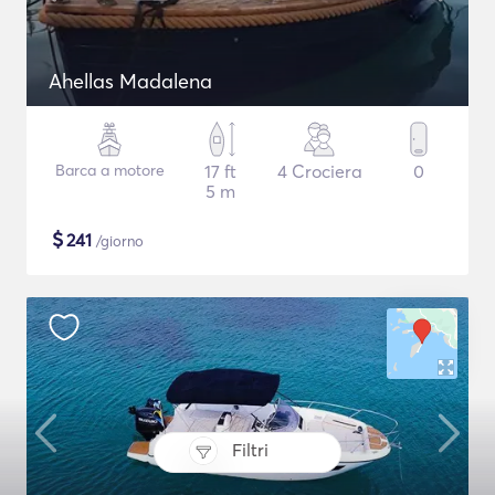
Ahellas Madalena
Barca a motore
17 ft
4 Crociera
0
5 m
$
241
/giorno
Filtri