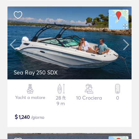
Sea Ray 250 SDX
Yacht a motore
28 ft
10 Crociera
0
9 m
$
1,240
/giorno