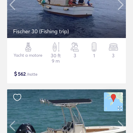
Fischer 30 (Fishing trip)
Yacht a motore
30 ft
3
1
3
9 m
$
562
/notte