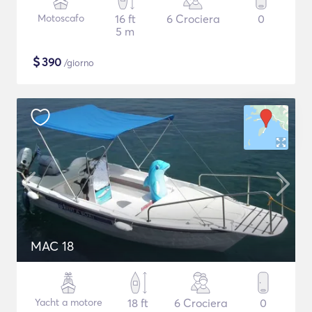
Motoscafo
16 ft
6 Crociera
0
5 m
$
390
/giorno
MAC 18
Yacht a motore
18 ft
6 Crociera
0