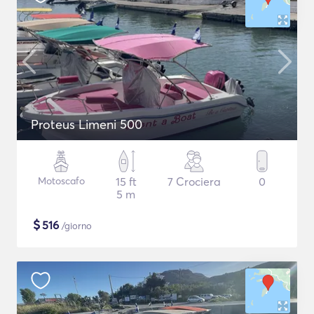
Proteus Limeni 500
Motoscafo
15 ft
7 Crociera
0
5 m
$
516
/giorno