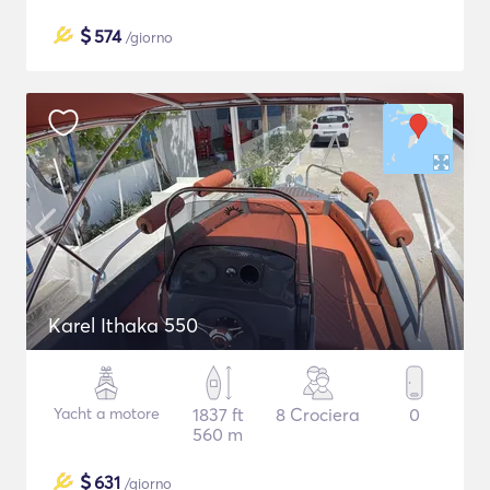
$
574
/giorno
Karel Ithaka 550
Yacht a motore
1837 ft
8 Crociera
0
560 m
$
631
/giorno