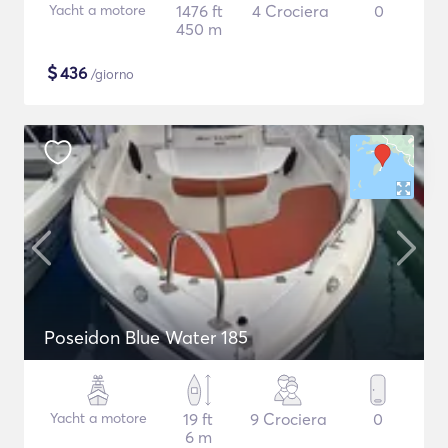
Yacht a motore
1476 ft
4 Crociera
0
450 m
$
436
/giorno
Poseidon Blue Water 185
Yacht a motore
19 ft
9 Crociera
0
6 m