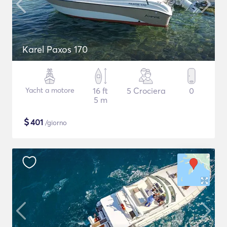
Karel Paxos 170
Yacht a motore
16 ft
5 Crociera
0
5 m
$
401
/giorno