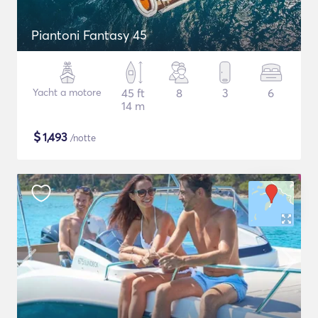
Piantoni Fantasy 45
Yacht a motore
45 ft
8
3
6
14 m
$
1,493
/notte