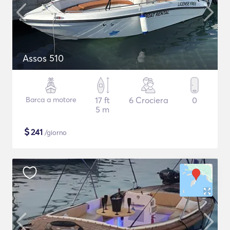
Assos 510
Barca a motore
17 ft
6 Crociera
0
5 m
$
241
/giorno