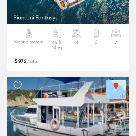
Piantoni Fantasy
Yacht a motore
45 ft
8
3
7
14 m
$
976
/notte