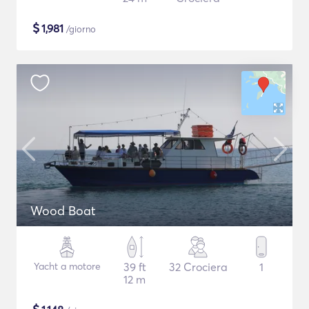
$
1,981
/giorno
Wood Boat
Yacht a motore
39 ft
32 Crociera
1
12 m