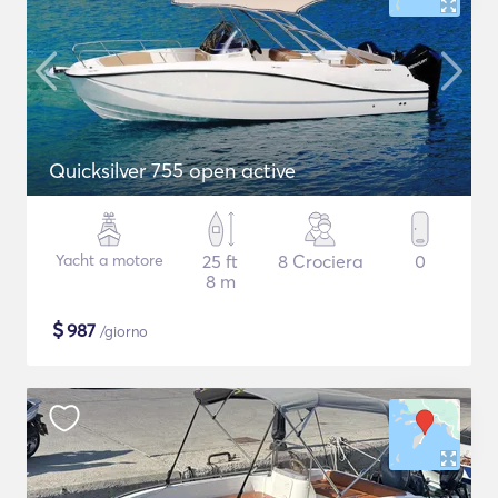
Quicksilver 755 open active
Yacht a motore
25 ft
8 Crociera
0
8 m
$
987
/giorno