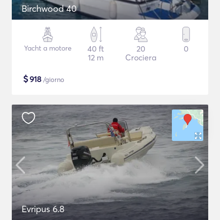
Birchwood 40
Yacht a motore
40 ft
20
0
12 m
Crociera
$
918
/giorno
Evripus 6.8