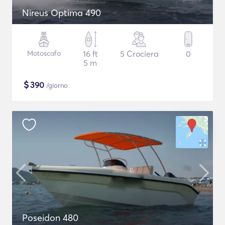
Nireus Optima 490
Motoscafo
16 ft
5 Crociera
0
5 m
$
390
/giorno
Poseidon 480