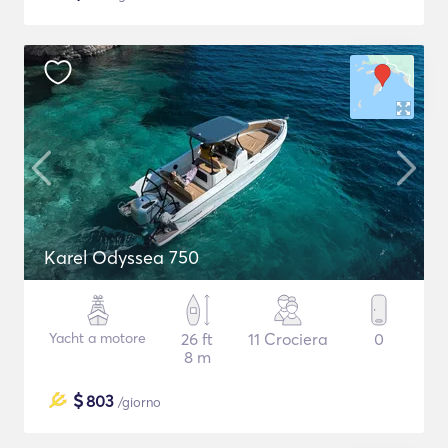
Karel Odyssea 750
Yacht a motore
26 ft
11 Crociera
0
8 m
$
803
/giorno