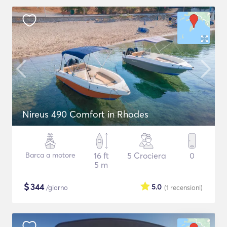
Nireus 490 Comfort in Rhodes
Barca a motore
16 ft
5 Crociera
0
5 m
$
344
5.0
/giorno
(1
recensioni
)