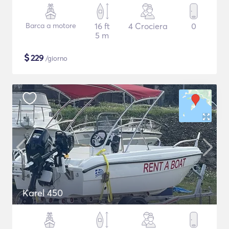
Barca a motore
16 ft
4 Crociera
0
5 m
$
229
/giorno
Karel 450