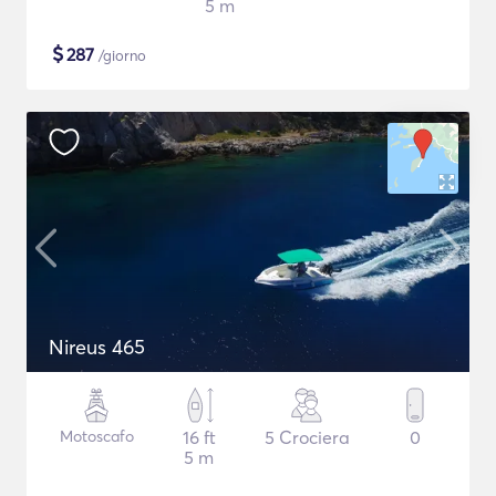
5 m
$
287
/giorno
Nireus 465
Motoscafo
16 ft
5 Crociera
0
5 m