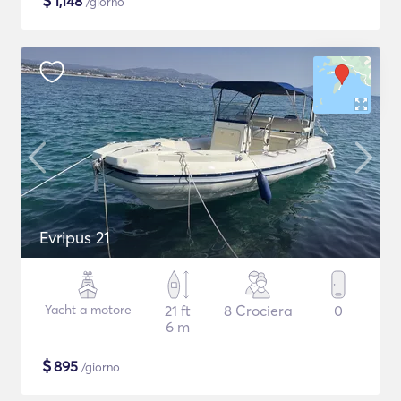
$
1,148
/giorno
Evripus 21
Yacht a motore
21 ft
8 Crociera
0
6 m
$
895
/giorno