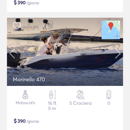
$
390
/giorno
Marinello 470
Motoscafo
16 ft
5 Crociera
0
5 m
$
390
/giorno