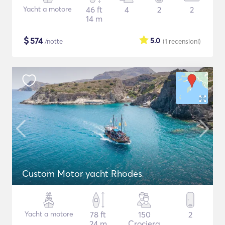
Yacht a motore
46 ft
4
2
2
14 m
$
574
5.0
/notte
(1
recensioni
)
Custom Motor yacht Rhodes
Yacht a motore
78 ft
150
2
24 m
Crociera