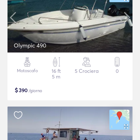
Olympic 490
Motoscafo
16 ft
5 Crociera
0
5 m
$
390
/giorno