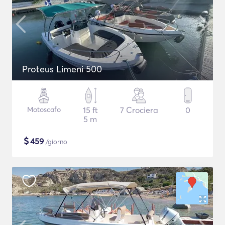
Proteus Limeni 500
Motoscafo
15 ft
7 Crociera
0
5 m
$
459
/giorno