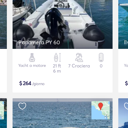
Panamera PY 60
I
Yacht a motore
21 ft
7 Crociera
0
Ya
6 m
$
264
/giorno