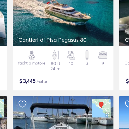
Cantieri di Pisa Pegasus 80
C
Yacht a motore
80 ft
10
3
9
Go
24 m
$
3,445
/notte