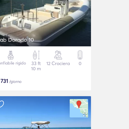
ab Dorado 10
nfiabile rigido
33 ft
12 Crociera
0
10 m
$
731
/giorno