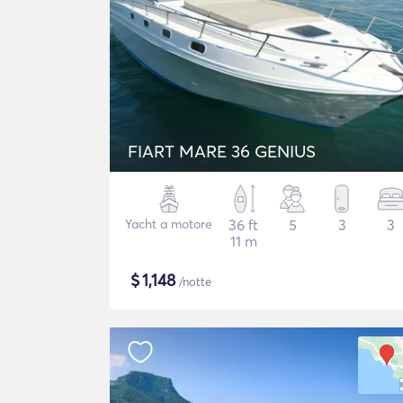
FIART MARE 36 GENIUS
Yacht a motore
36 ft
5
3
3
11 m
$
1,148
/notte