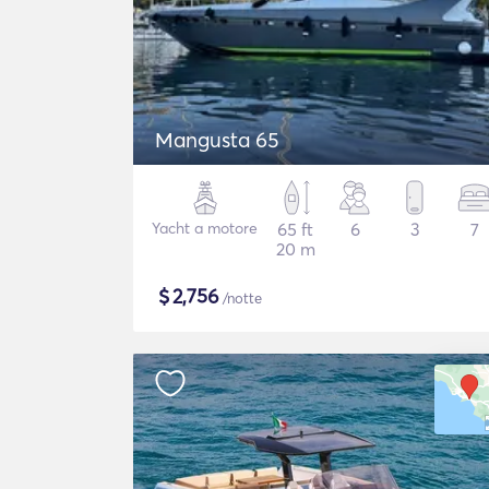
Mangusta 65
Yacht a motore
65 ft
6
3
7
20 m
$
2,756
/notte