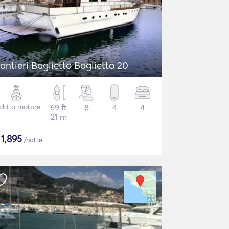
antieri Baglietto Baglietto 20
cht a motore
69 ft
8
4
4
21 m
$
1,895
/notte