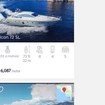
icon 72 SL
cht a motore
72 ft
8
4
5
22 m
$
6,087
/notte