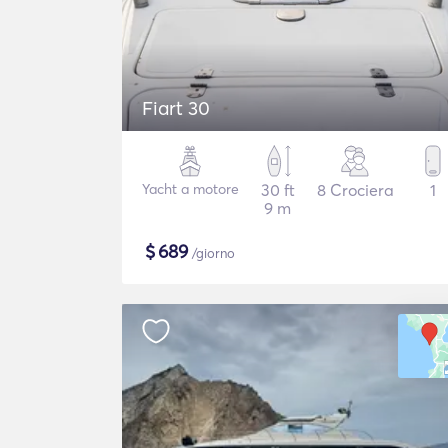
Fiart 30
Yacht a motore
30 ft
8 Crociera
1
9 m
$
689
/giorno