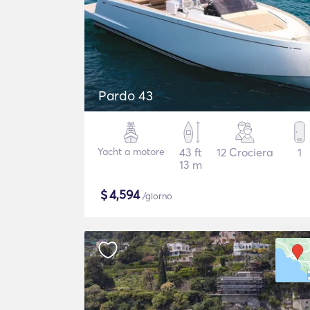
Pardo 43
Yacht a motore
43 ft
12 Crociera
1
13 m
$
4,594
/giorno