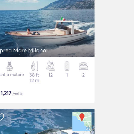
prea Mare Milano
cht a motore
38 ft
12
1
2
12 m
$
1,217
/notte