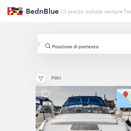
BednBlue
| Il prezzo include sempre l'
Filtri