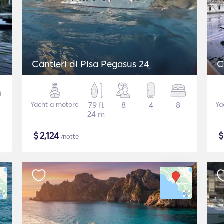
Cantieri di Pisa Pegasus 24
C
Yacht a motore
79 ft
8
4
8
Ya
24 m
$
2,124
/notte