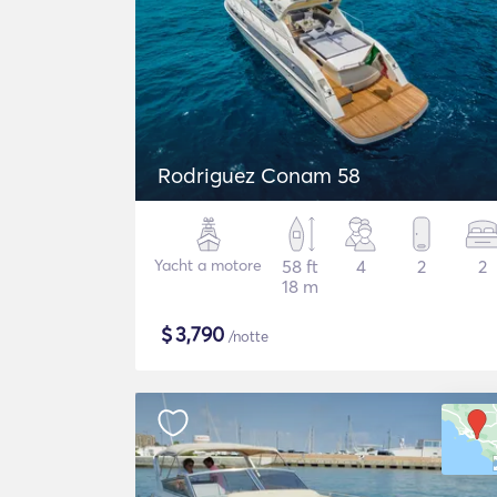
Rodriguez Conam 58
Yacht a motore
58 ft
4
2
2
18 m
$
3,790
/notte