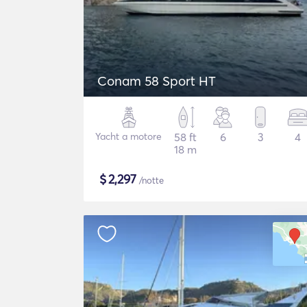
Conam 58 Sport HT
Yacht a motore
58 ft
6
3
4
18 m
$
2,297
/notte