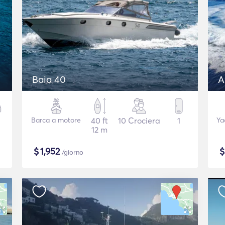
Baia 40
A
Barca a motore
40 ft
10 Crociera
1
Ya
12 m
$
1,952
/giorno