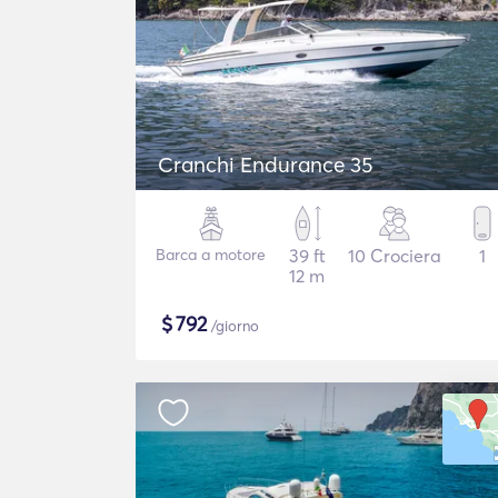
Cranchi Endurance 35
Barca a motore
39 ft
10 Crociera
1
12 m
$
792
/giorno