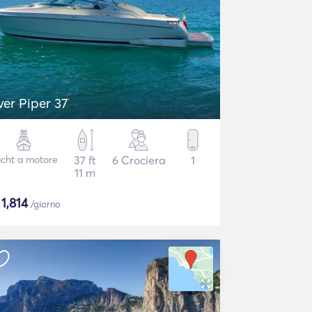
lver Piper 37
cht a motore
37 ft
6 Crociera
1
11 m
$
1,814
/giorno