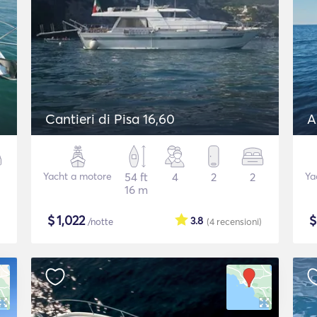
Cantieri di Pisa 16,60
A
Yacht a motore
54 ft
4
2
2
Ya
16 m
$
1,022
3.8
/notte
(4
recensioni
)