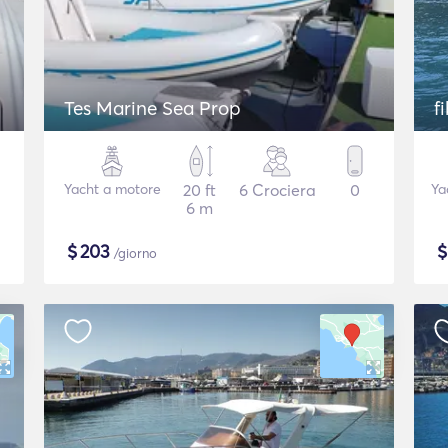
Tes Marine Sea Prop
f
Yacht a motore
20 ft
6 Crociera
0
Ya
6 m
$
203
/giorno