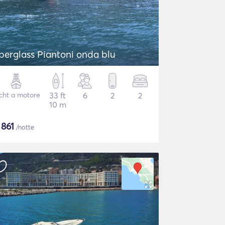
iberglass Piantoni onda blu
cht a motore
33 ft
6
2
2
10 m
$
861
/notte