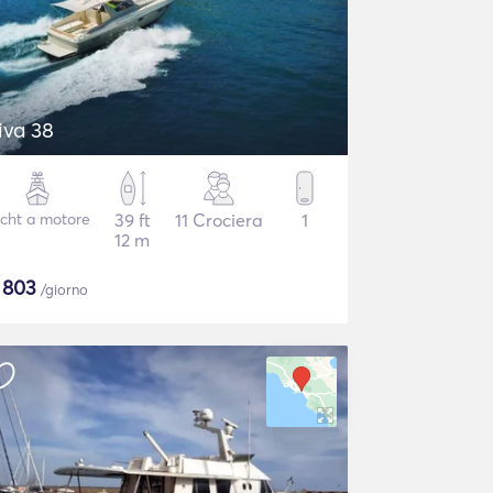
iva 38
cht a motore
39 ft
11 Crociera
1
12 m
$
803
/giorno