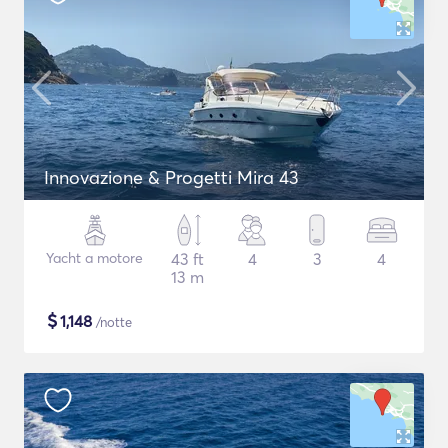
Innovazione & Progetti Mira 43
Yacht a motore
43 ft
4
3
4
13 m
$
1,148
/notte