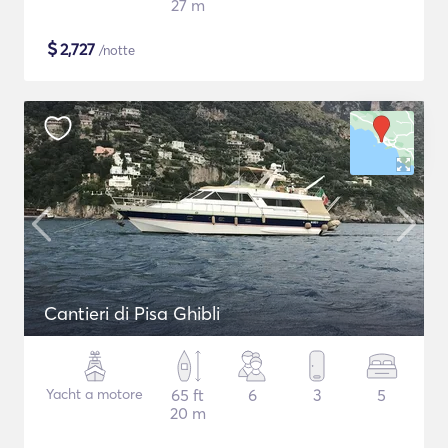
27 m
$
2,727
/notte
Cantieri di Pisa Ghibli
Yacht a motore
65 ft
6
3
5
20 m