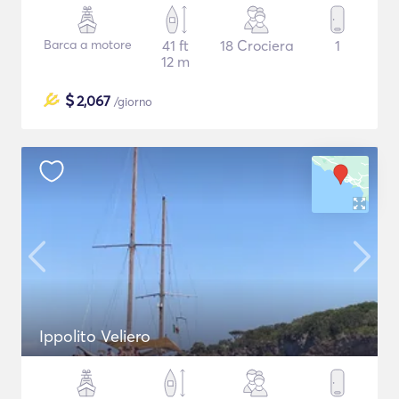
Barca a motore
41 ft
18 Crociera
1
12 m
$
2,067
/giorno
Ippolito Veliero