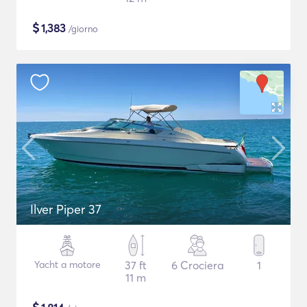
$
1,383
/giorno
Ilver Piper 37
Yacht a motore
37 ft
6 Crociera
1
11 m