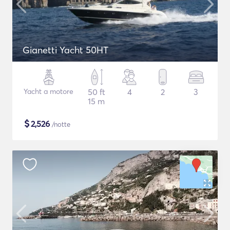
Gianetti Yacht 50HT
Yacht a motore
50 ft
4
2
3
15 m
$
2,526
/notte