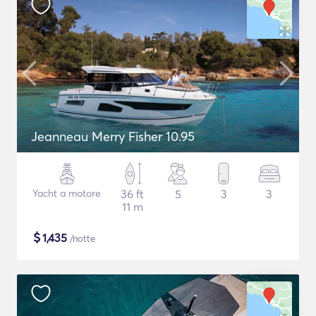
Jeanneau Merry Fisher 10.95
Yacht a motore
36 ft
5
3
3
11 m
$
1,435
/notte