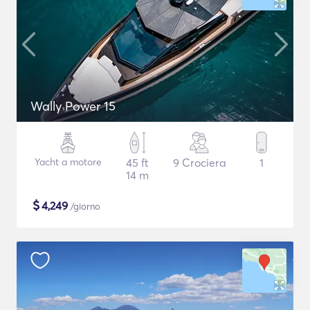
Wally Power 15
Yacht a motore
45 ft
9 Crociera
1
14 m
$
4,249
/giorno