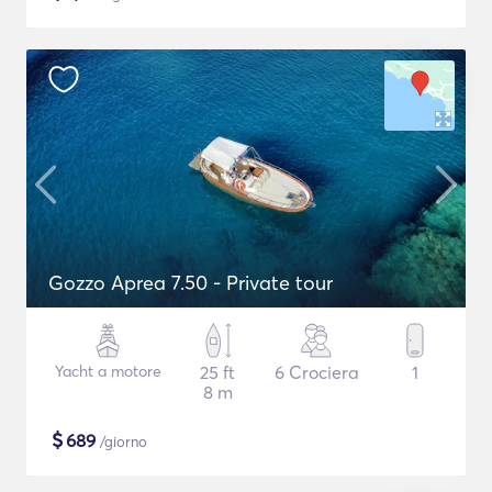
Gozzo Aprea 7.50 - Private tour
Yacht a motore
25 ft
6 Crociera
1
8 m
$
689
/giorno