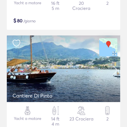
Yacht a motore
16 ft
20
2
5 m
Crociera
$
80
/giorno
Cantiere Di Pinto
Yacht a motore
14 ft
23 Crociera
2
4 m