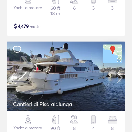
Yacht a motore
60 ft
6
3
3
18 m
$
4,479
/notte
Cantieri di Pisa alalunga
Yacht a motore
90 ft
8
4
8