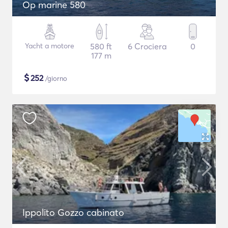
Op marine 580
Yacht a motore
580 ft
6 Crociera
0
177 m
$
252
/giorno
Ippolito Gozzo cabinato