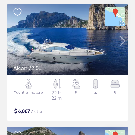
Aicon 72 SL
Yacht a motore
72 ft
8
4
5
22 m
$
6,087
/notte