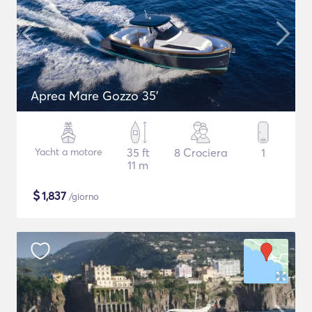
Aprea Mare Gozzo 35'
Yacht a motore
35 ft
8 Crociera
1
11 m
$
1,837
/giorno