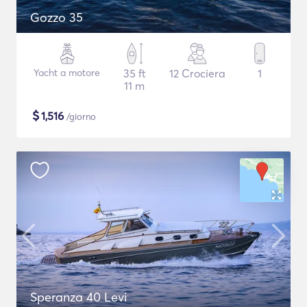
Gozzo 35
Yacht a motore
35 ft
12 Crociera
1
11 m
$
1,516
/giorno
Speranza 40 Levi