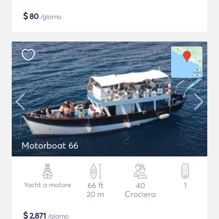
$
80
/giorno
Motorboat 66
Yacht a motore
66 ft
40
1
20 m
Crociera
$
2,871
/giorno