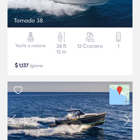
Tornado 38
Yacht a motore
38 ft
12 Crociera
1
12 m
$
1,137
/giorno