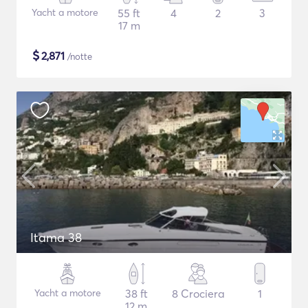
Yacht a motore
55 ft
4
2
3
17 m
$
2,871
/notte
Itama 38
Yacht a motore
38 ft
8 Crociera
1
12 m