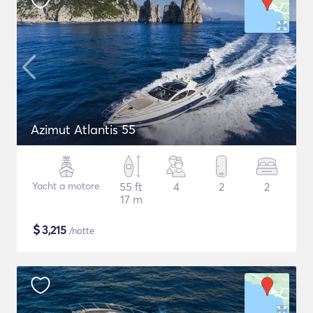
Azimut Atlantis 55
Yacht a motore
55 ft
4
2
2
17 m
$
3,215
/notte