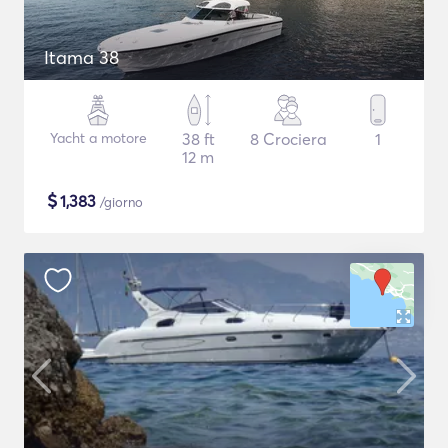
Itama 38
Yacht a motore
38 ft
8 Crociera
1
12 m
$
1,383
/giorno