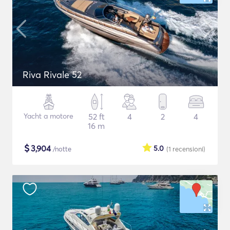
Riva Rivale 52
Yacht a motore
52 ft
4
2
4
16 m
$
3,904
5.0
/notte
(1
recensioni
)