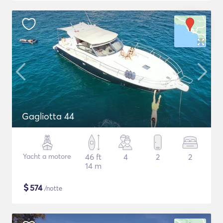
Gagliotta 44
Yacht a motore
46 ft
4
2
2
14 m
$
574
/notte