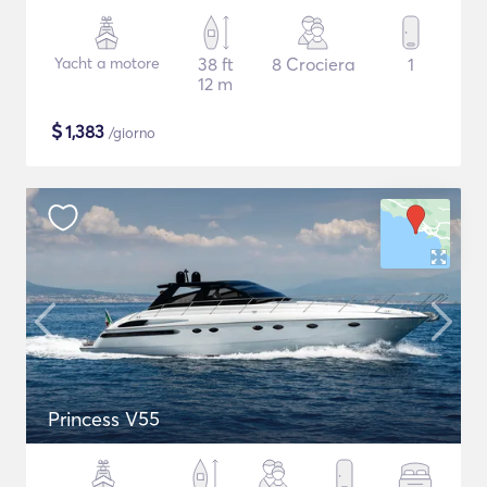
Yacht a motore
38 ft
8 Crociera
1
12 m
$
1,383
/giorno
Princess V55