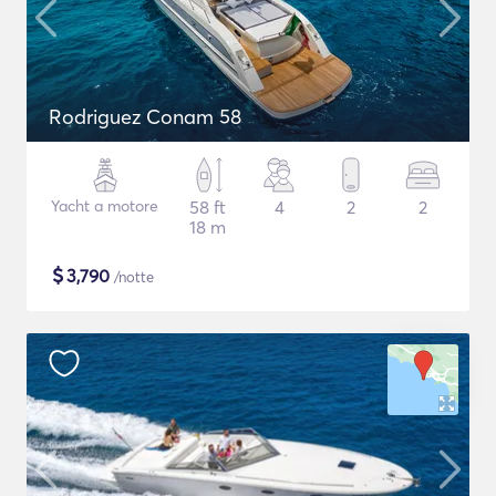
Rodriguez Conam 58
Yacht a motore
58 ft
4
2
2
18 m
$
3,790
/notte