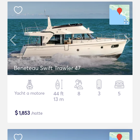
Beneteau Swift Trawler 47
Yacht a motore
44 ft
8
3
5
13 m
$
1,853
/notte