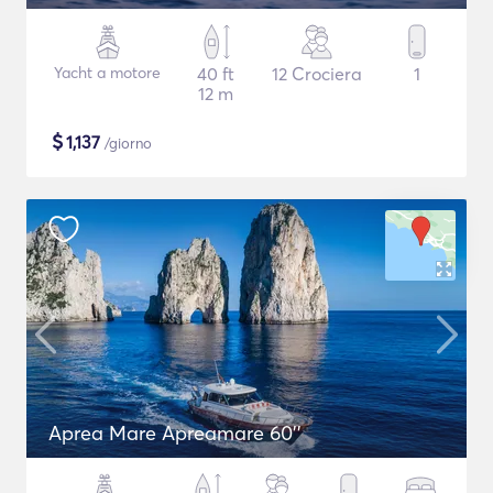
Yacht a motore
40 ft
12 Crociera
1
12 m
$
1,137
/giorno
Aprea Mare Apreamare 60''