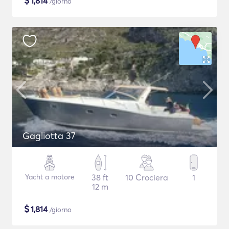
$
1,814
/giorno
Gagliotta 37
Yacht a motore
38 ft
10 Crociera
1
12 m
$
1,814
/giorno