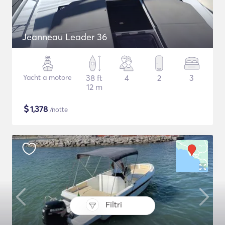
Jeanneau Leader 36
Yacht a motore
38 ft
4
2
3
12 m
$
1,378
/notte
Filtri