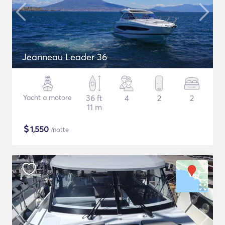
Jeanneau Leader 36
Yacht a motore
36 ft
4
2
2
11 m
$
1,550
/notte