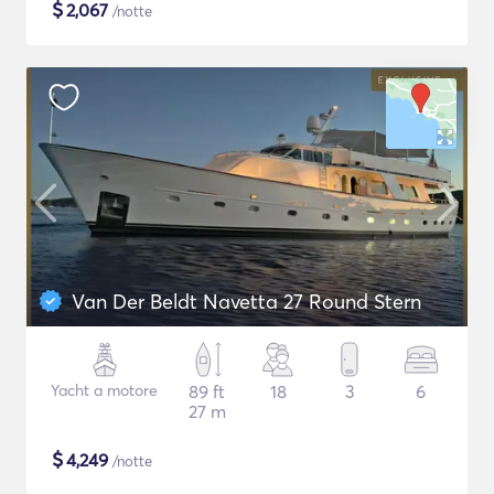
$
2,067
/notte
Van Der Beldt Navetta 27 Round Stern
Yacht a motore
89 ft
18
3
6
27 m
$
4,249
/notte