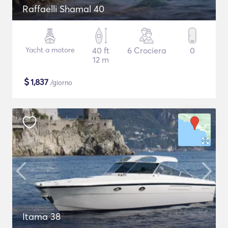
Raffaelli Shamal 40
Yacht a motore
40 ft
6 Crociera
0
12 m
$
1,837
/giorno
Itama 38