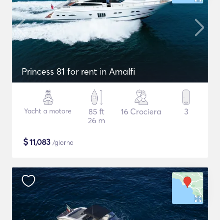
Princess 81 for rent in Amalfi
Yacht a motore
85 ft
16 Crociera
3
26 m
$
11,083
/giorno