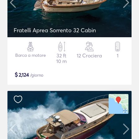
Fratelli Aprea Sorrento 32 Cabin
Barca a motore
32 ft
12 Crociera
1
10 m
$
2,124
/giorno