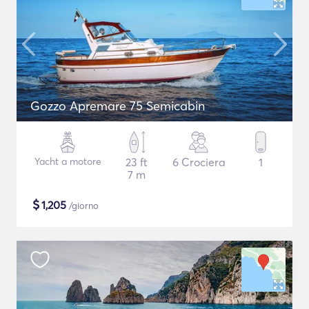
Gozzo Apremare 75 Semicabin
Yacht a motore
23 ft
6 Crociera
1
7 m
$
1,205
/giorno