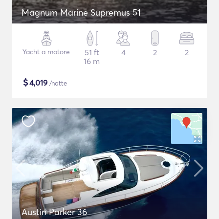
Magnum Marine Supremus 51
Yacht a motore
51 ft
4
2
2
16 m
$
4,019
/notte
Austin Parker 36