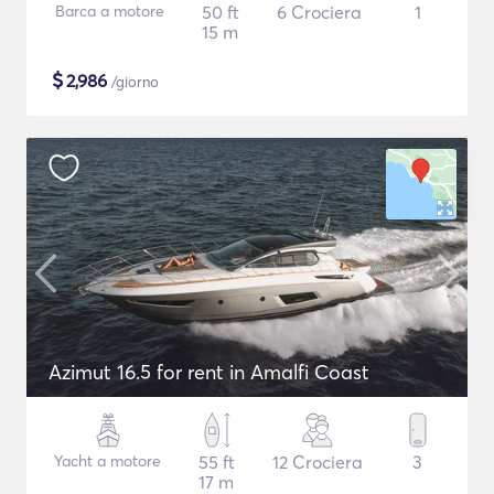
Barca a motore
50 ft
6 Crociera
1
15 m
$
2,986
/giorno
Azimut 16.5 for rent in Amalfi Coast
Yacht a motore
55 ft
12 Crociera
3
17 m