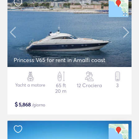
Princess V65 for rent in Amalfi coast
Yacht a motore
65 ft
12 Crociera
3
20 m
$
5,868
/giorno