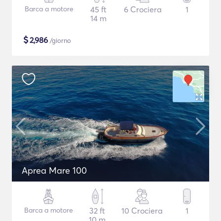
Barca a motore
45 ft
6 Crociera
1
14 m
$
2,986
/giorno
Aprea Mare 100
Barca a motore
32 ft
10 Crociera
1
10 m