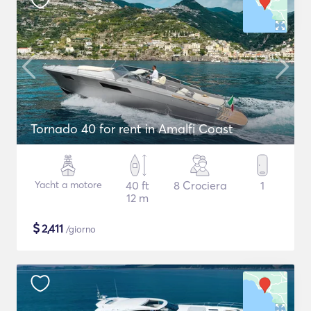
Tornado 40 for rent in Amalfi Coast
Yacht a motore
40 ft
8 Crociera
1
12 m
$
2,411
/giorno