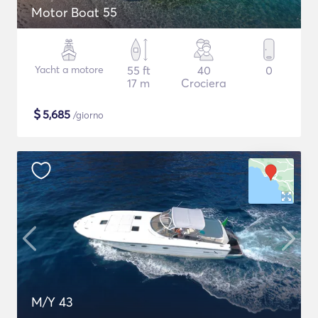
Motor Boat 55
Yacht a motore
55 ft
40
0
17 m
Crociera
$
5,685
/giorno
M/Y 43