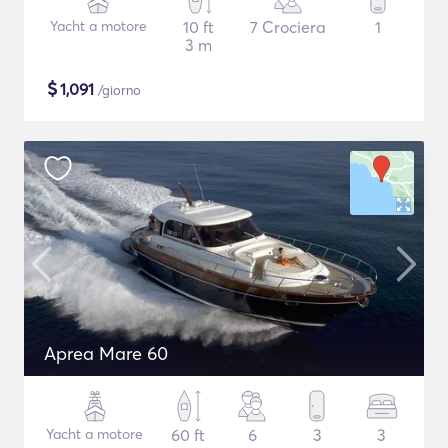
Yacht a motore
10 ft
7 Crociera
1
3 m
$
1,091
/giorno
Aprea Mare 60
Yacht a motore
60 ft
6
3
3