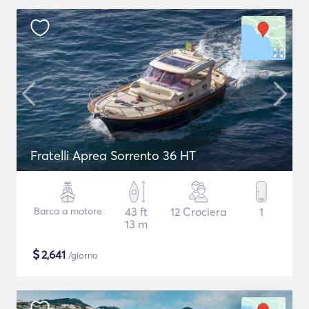
Fratelli Aprea Sorrento 36 HT
Barca a motore
43 ft
12 Crociera
1
13 m
$
2,641
/giorno