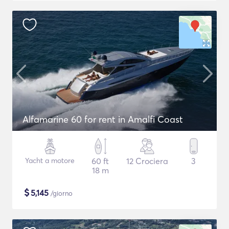
Alfamarine 60 for rent in Amalfi Coast
Yacht a motore
60 ft
12 Crociera
3
18 m
$
5,145
/giorno