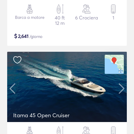
Barca a motore
40 ft
6 Crociera
1
12 m
$
2,641
/giorno
Itama 45 Open Cruiser