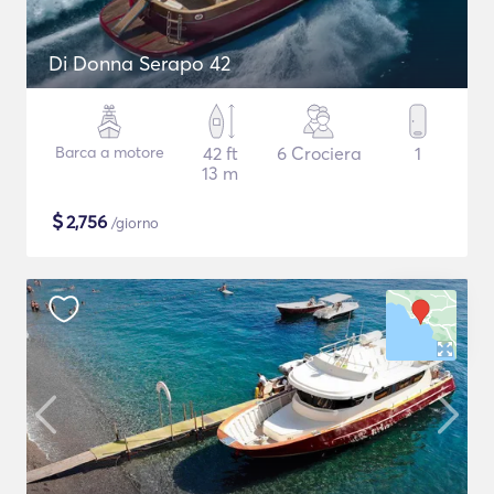
Di Donna Serapo 42
Barca a motore
42 ft
6 Crociera
1
13 m
$
2,756
/giorno