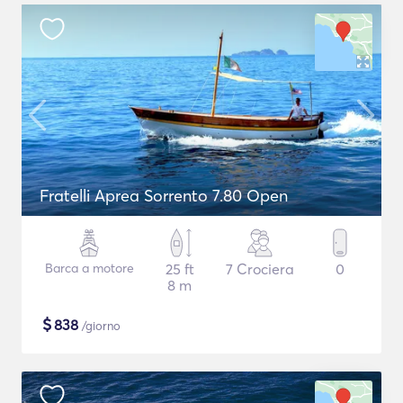
Fratelli Aprea Sorrento 7.80 Open
Barca a motore
25 ft
7 Crociera
0
8 m
$
838
/giorno