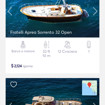
Fratelli Aprea Sorrento 32 Open
Barca a motore
32 ft
12 Crociera
1
10 m
$
2,124
/giorno