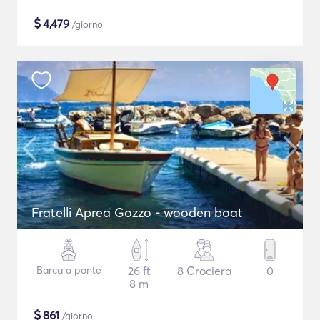
$
4,479
/giorno
Fratelli Aprea Gozzo - wooden boat
Barca a ponte
26 ft
8 Crociera
0
8 m
$
861
/giorno