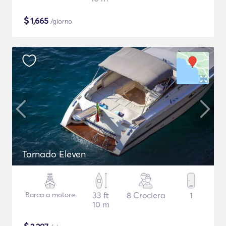
$
1,665
/giorno
Tornado Eleven
Barca a motore
33 ft
8 Crociera
1
10 m