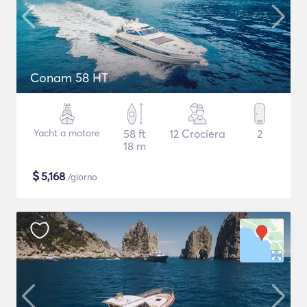
Conam 58 HT
Yacht a motore
58 ft
12 Crociera
2
18 m
$
5,168
/giorno