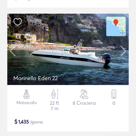
Marinello Eden 22
Motoscafo
22 ft
8 Crociera
0
7 m
$
1,435
/giorno