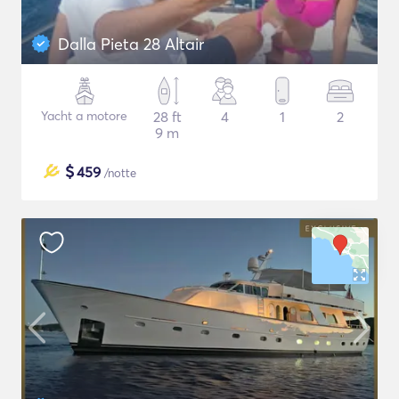
Dalla Pieta 28 Altair
Yacht a motore
28 ft
4
1
2
9 m
$
459
/notte