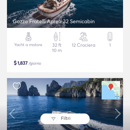
Gozzo Fratelli Aprea 32 Semicabin
Yacht a motore
32 ft
12 Crociera
1
10 m
$
1,837
/giorno
Filtri