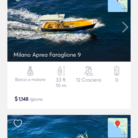
Milano Aprea Faraglione 9
Barca a motore
33 ft
12 Crociera
0
10 m
$
1,148
/giorno