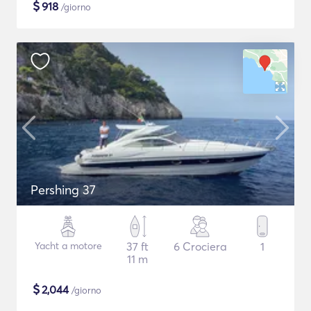
$
918
/giorno
Pershing 37
Yacht a motore
37 ft
6 Crociera
1
11 m
$
2,044
/giorno