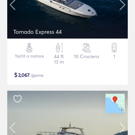
Tornado Express 44
Yacht a motore
44 ft
10 Crociera
1
13 m
$
2,067
/giorno