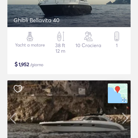
Ghibli Bellavita 40
Yacht a motore
38 ft
10 Crociera
1
12 m
$
1,952
/giorno