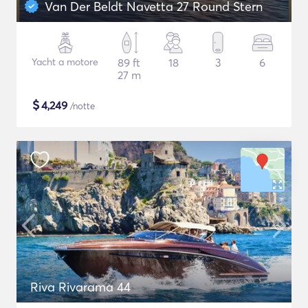
Van Der Beldt Navetta 27 Round Stern
Yacht a motore
89 ft
18
3
6
27 m
$
4,249
/notte
Riva Rivarama 44