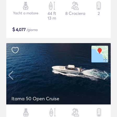
Yacht a motore
44 ft
8 Crociera
2
13 m
$
4,077
/giorno
Itama 50 Open Cruise