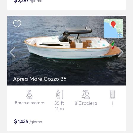
$
2,297
/giorno
Aprea Mare Gozzo 35
Barca a motore
35 ft
8 Crociera
1
11 m
$
1,435
/giorno