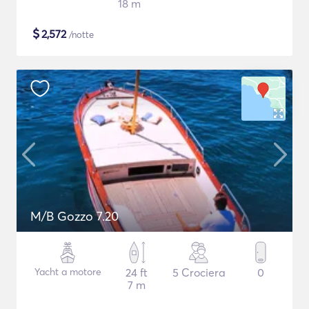
18 m
$
2,572
/notte
M/B Gozzo 7.20
Yacht a motore
24 ft
5 Crociera
0
7 m