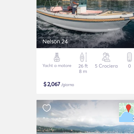
Nelson 24
Yacht a motore
26 ft
5 Crociera
0
8 m
$
2,067
/giorno