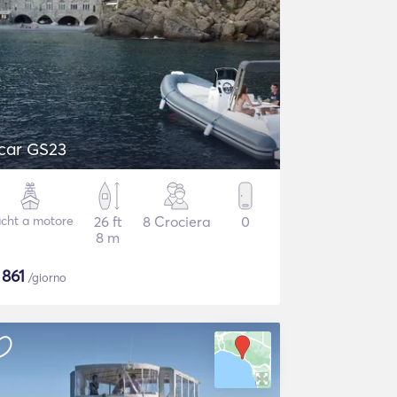
car GS23
cht a motore
26 ft
8 Crociera
0
8 m
$
861
/giorno