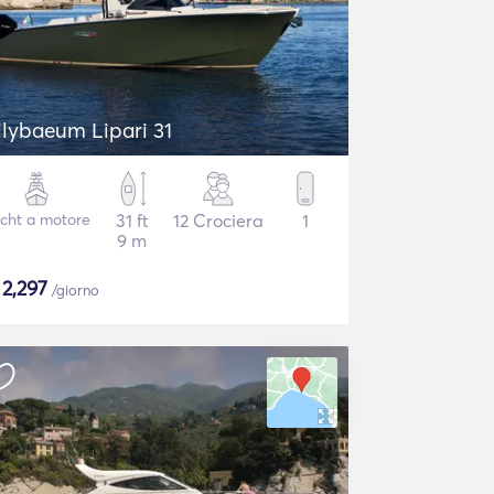
ilybaeum Lipari 31
cht a motore
31 ft
12 Crociera
1
9 m
$
2,297
/giorno