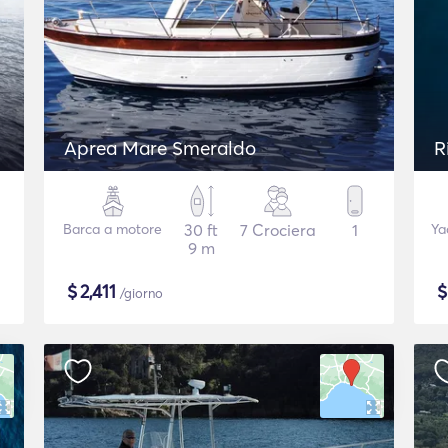
Aprea Mare Smeraldo
R
Barca a motore
30 ft
7 Crociera
1
Ya
9 m
$
2,411
/giorno