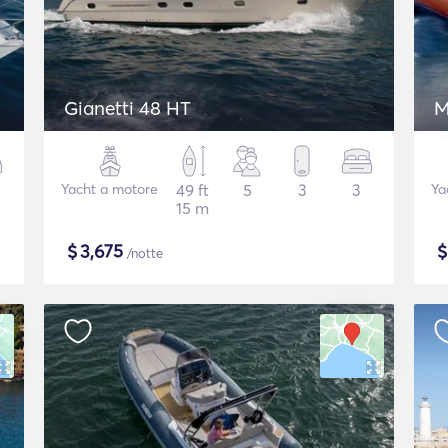
Gianetti 48 HT
M
Yacht a motore
49 ft
5
3
3
Ya
15 m
$
3,675
/notte