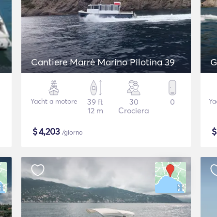
Cantiere Marrè Marino Pilotina 39
G
Yacht a motore
39 ft
30
0
Ya
12 m
Crociera
$
4,203
/giorno