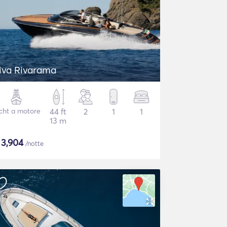
iva Rivarama
cht a motore
44 ft
2
1
1
13 m
$
3,904
/notte