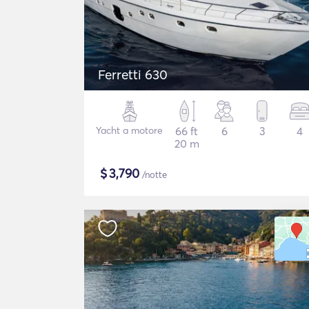
Ferretti 630
Yacht a motore
66 ft
6
3
4
20 m
$
3,790
/notte