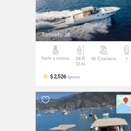
Tornado 38
Yacht a motore
38 ft
10 Crociera
1
12 m
$
2,526
/giorno