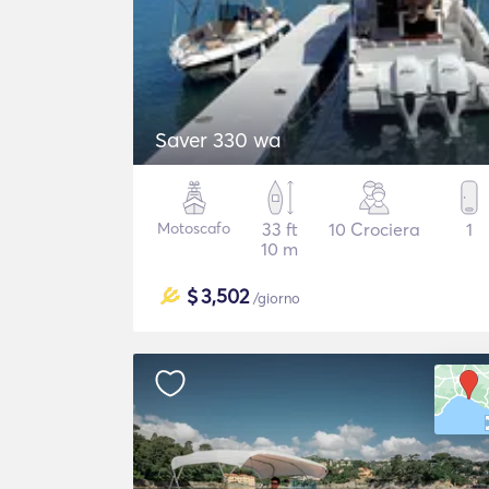
Saver 330 wa
Motoscafo
33 ft
10 Crociera
1
10 m
$
3,502
/giorno