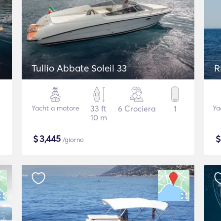
Tullio Abbate Soleil 33
R
Yacht a motore
33 ft
6 Crociera
1
Ya
10 m
$
3,445
/giorno