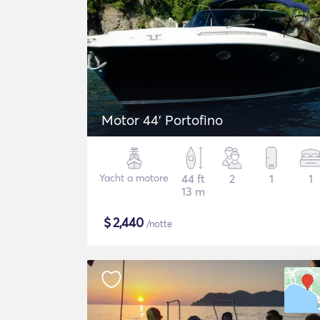
Motor 44' Portofino
Yacht a motore
44 ft
2
1
1
13 m
$
2,440
/notte