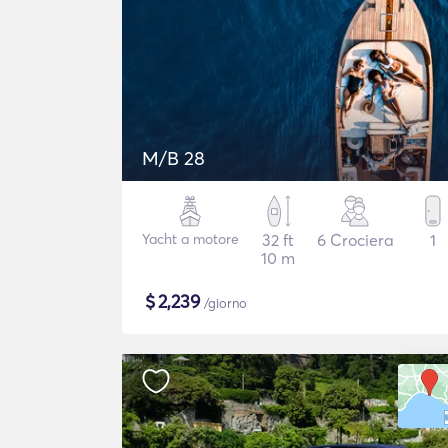
M/B 28
Yacht a motore
32 ft
6 Crociera
1
10 m
$
2,239
/giorno