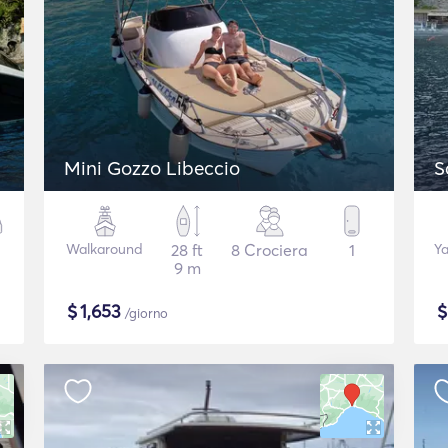
Mini Gozzo Libeccio
S
Walkaround
28 ft
8 Crociera
1
Ya
9 m
$
1,653
/giorno