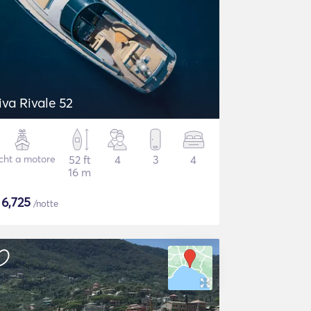
iva Rivale 52
cht a motore
52 ft
4
3
4
16 m
$
6,725
/notte