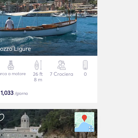
ozzo Ligure
rca a motore
26 ft
7 Crociera
0
8 m
$
1,033
/giorno