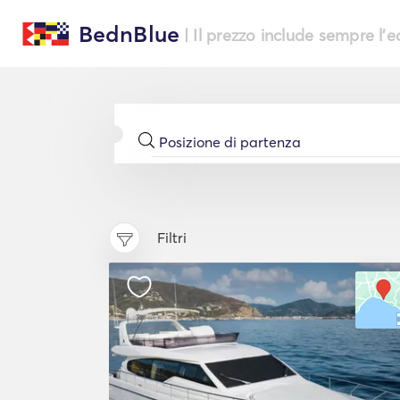
BednBlue
| Il prezzo include sempre l'
Filtri