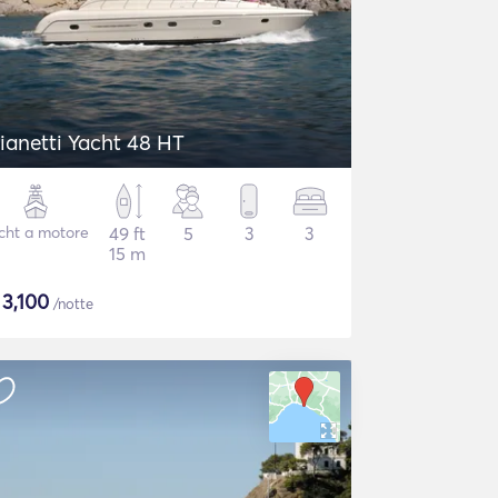
ianetti Yacht 48 HT
cht a motore
49 ft
5
3
3
15 m
$
3,100
/notte