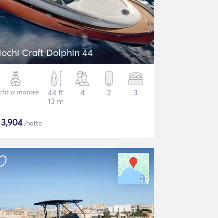
ochi Craft Dolphin 44
cht a motore
44 ft
4
2
3
13 m
$
3,904
/notte