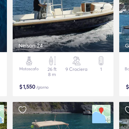
Nelson 24
G
Motoscafo
26 ft
9 Crociera
1
Ba
8 m
$
1,550
/giorno