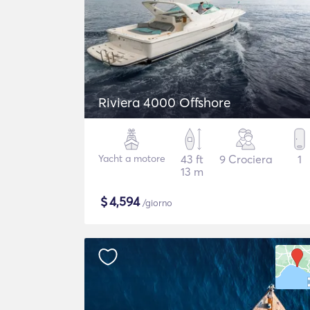
Riviera 4000 Offshore
Yacht a motore
43 ft
9 Crociera
1
13 m
$
4,594
/giorno