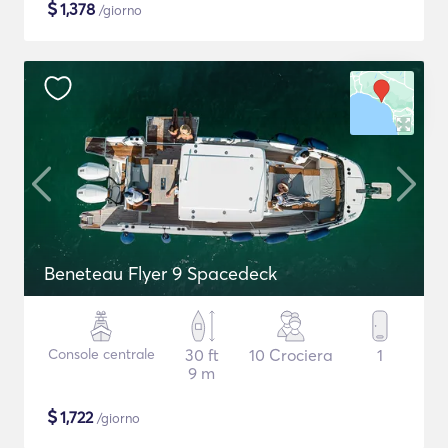
$
1,378
/giorno
Beneteau Flyer 9 Spacedeck
Console centrale
30 ft
10 Crociera
1
9 m
$
1,722
/giorno