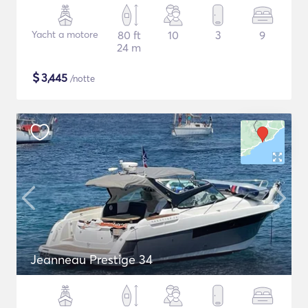
Yacht a motore
80 ft
10
3
9
24 m
$
3,445
/notte
Jeanneau Prestige 34