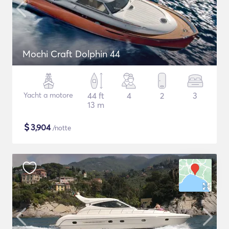
Mochi Craft Dolphin 44
Yacht a motore
44 ft
4
2
3
13 m
$
3,904
/notte