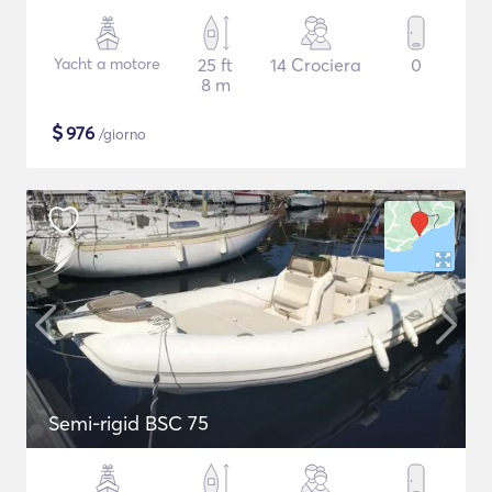
Yacht a motore
25 ft
14 Crociera
0
8 m
$
976
/giorno
Semi-rigid BSC 75