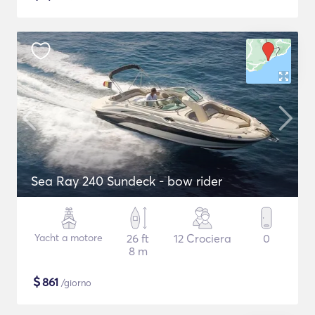
Sea Ray 240 Sundeck - bow rider
Yacht a motore
26 ft
12 Crociera
0
8 m
$
861
/giorno