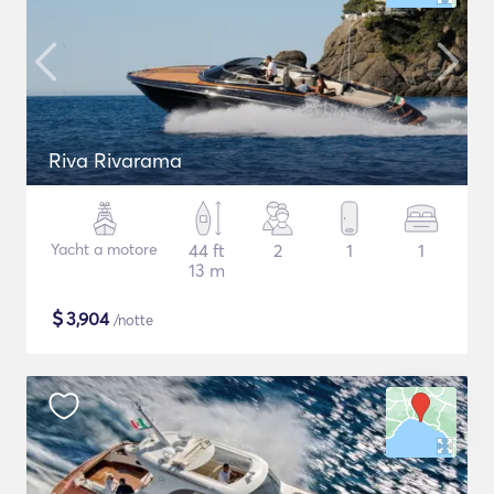
Riva Rivarama
Yacht a motore
44 ft
2
1
1
13 m
$
3,904
/notte