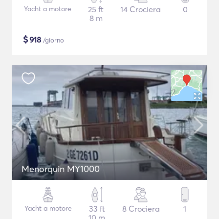
Yacht a motore
25 ft
14 Crociera
0
8 m
$
918
/giorno
Menorquin MY1000
Yacht a motore
33 ft
8 Crociera
1
10 m