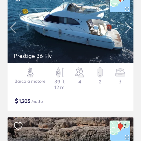
Prestige 36 Fly
Barca a motore
39 ft
4
2
3
12 m
$
1,205
/notte