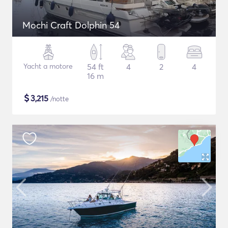
Mochi Craft Dolphin 54
Yacht a motore
54 ft
4
2
4
16 m
$
3,215
/notte