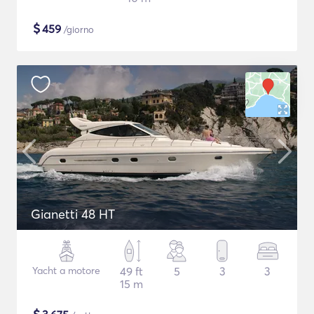
$
459
/giorno
Gianetti 48 HT
Yacht a motore
49 ft
5
3
3
15 m