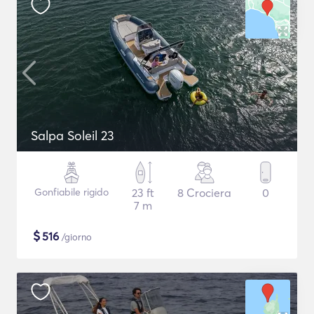
Salpa Soleil 23
Gonfiabile rigido
23 ft
8 Crociera
0
7 m
$
516
/giorno