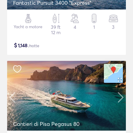
Fantastic Pursuit 3400 "Express"
Yacht a motore
39 ft
4
1
3
12 m
$
1,148
/notte
Cantieri di Pisa Pegasus 80