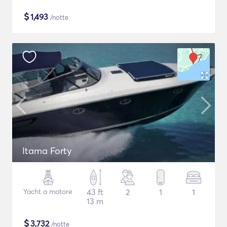
$
1,493
/notte
Itama Forty
Yacht a motore
43 ft
2
1
1
13 m
$
3,732
/notte