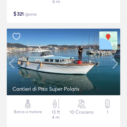
6 m
$
321
/giorno
Cantieri di Pisa Super Polaris
Barca a motore
13 ft
10 Crociera
1
4 m