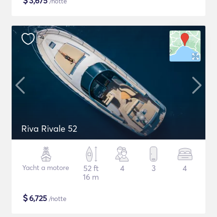
$
3,675
/notte
Riva Rivale 52
Yacht a motore
52 ft
4
3
4
16 m
$
6,725
/notte