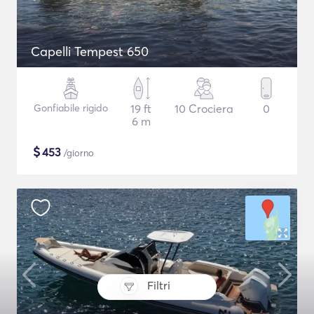
Capelli Tempest 650
Gonfiabile rigido
19 ft
10 Crociera
0
6 m
$
453
/giorno
Filtri