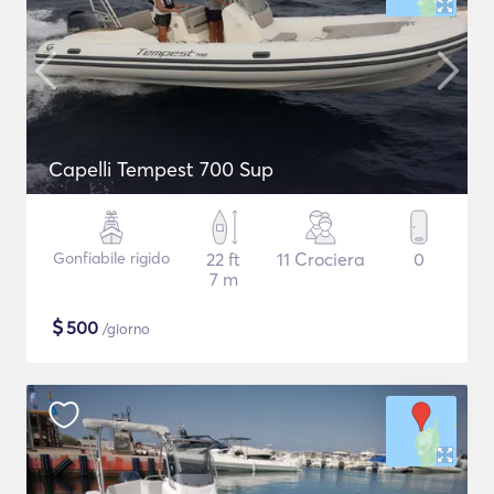
Capelli Tempest 700 Sup
Gonfiabile rigido
22 ft
11 Crociera
0
7 m
$
500
/giorno