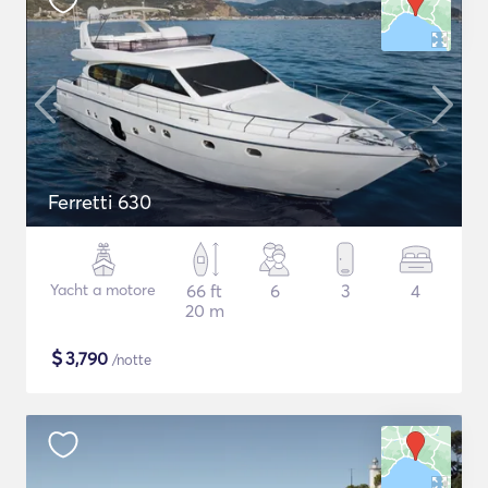
Ferretti 630
Yacht a motore
66 ft
6
3
4
20 m
$
3,790
/notte