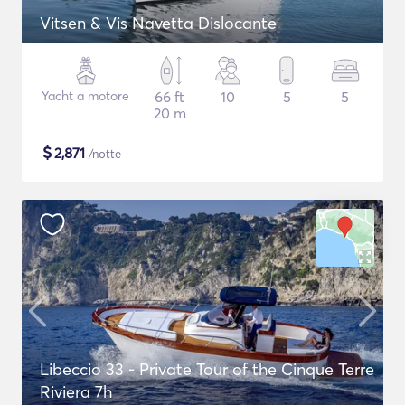
Vitsen & Vis Navetta Dislocante
Yacht a motore
66 ft
10
5
5
20 m
$
2,871
/notte
Libeccio 33 - Private Tour of the Cinque Terre
Riviera 7h