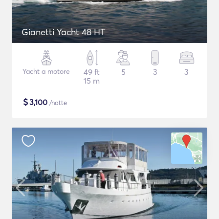
Gianetti Yacht 48 HT
Yacht a motore
49 ft
5
3
3
15 m
$
3,100
/notte