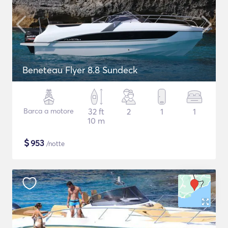
Beneteau Flyer 8.8 Sundeck
Barca a motore
32 ft
2
1
1
10 m
$
953
/notte