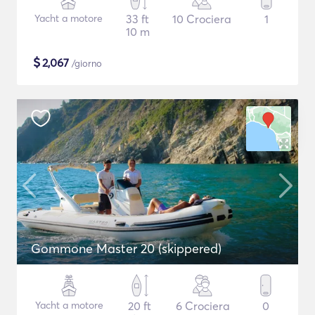
Yacht a motore
33 ft
10 Crociera
1
10 m
$
2,067
/giorno
Gommone Master 20 (skippered)
Yacht a motore
20 ft
6 Crociera
0