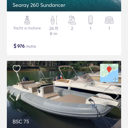
Searay 260 Sundancer
Yacht a motore
26 ft
2
1
1
8 m
$
976
/notte
BSC 75