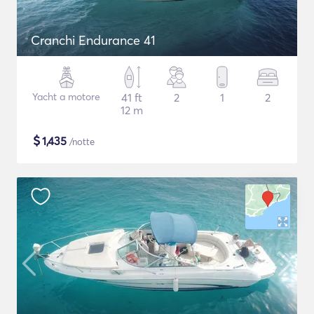
Cranchi Endurance 41
Yacht a motore
41 ft
2
1
2
12 m
$
1,435
/notte