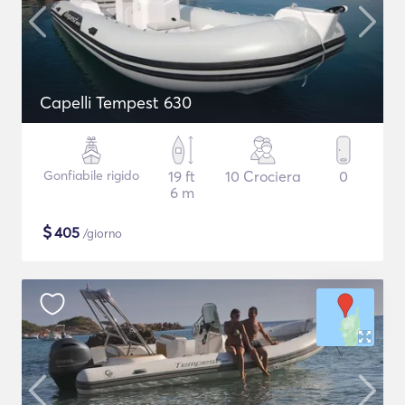
Capelli Tempest 630
Gonfiabile rigido
19 ft
10 Crociera
0
6 m
$
405
/giorno