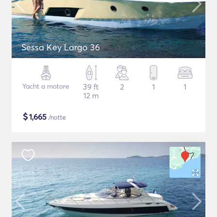
Sessa Key Largo 36
Yacht a motore
39 ft
2
1
1
12 m
$
1,665
/notte