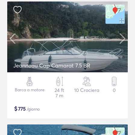
Jeanneau Cap Camarat 7.5 BR
Barca a motore
24 ft
10 Crociera
0
7 m
$
775
/giorno