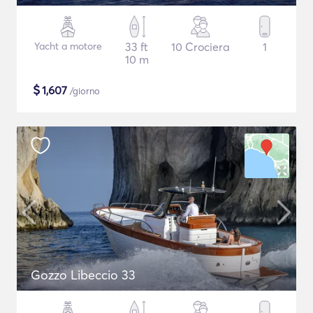
Yacht a motore
33 ft
10 Crociera
1
10 m
$
1,607
/giorno
Gozzo Libeccio 33