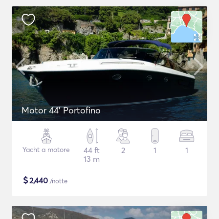
Motor 44' Portofino
Yacht a motore
44 ft
2
1
1
13 m
$
2,440
/notte