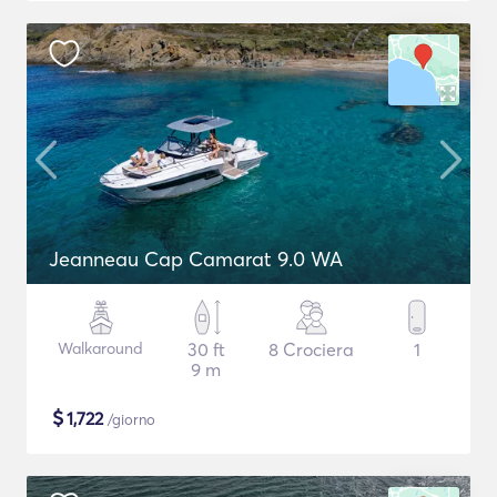
Jeanneau Cap Camarat 9.0 WA
Walkaround
30 ft
8 Crociera
1
9 m
$
1,722
/giorno