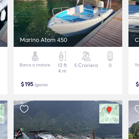
Marino Atom 450
C
Barca a motore
13 ft
5 Crociera
0
Ya
4 m
$
195
/giorno