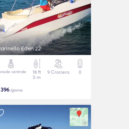
arinello Eden 22
nsole centrale
18 ft
9 Crociera
0
5 m
$
396
/giorno