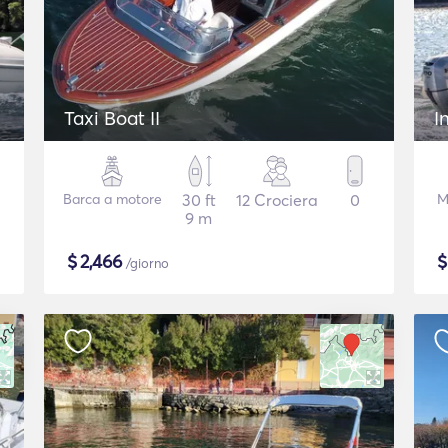
Taxi Boat II
I
Barca a motore
30 ft
12 Crociera
0
M
9 m
$
2,466
/giorno