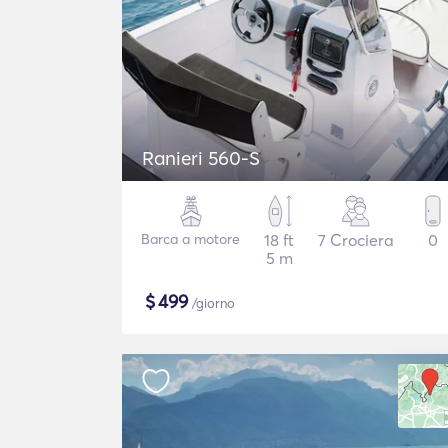
Ranieri 560-S
Barca a motore
18 ft
7 Crociera
0
5 m
$
499
/giorno