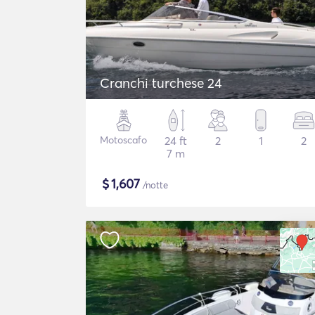
Cranchi turchese 24
Motoscafo
24 ft
2
1
2
7 m
$
1,607
/notte