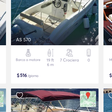
AS 570
o
Barca a motore
19 ft
7 Crociera
0
M
6 m
$
516
/giorno