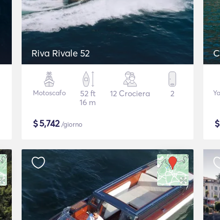
Riva Rivale 52
C
Motoscafo
52 ft
12 Crociera
2
Ya
16 m
$
5,742
/giorno