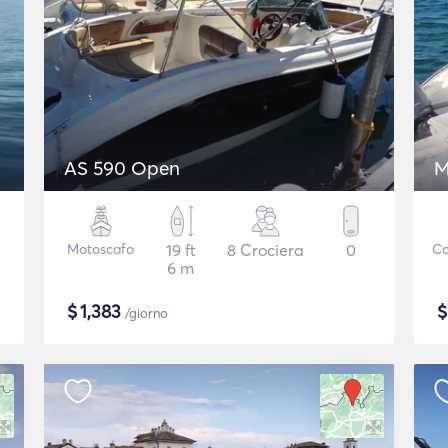
AS 590 Open
M
Motoscafo
19 ft
8 Crociera
0
Co
6 m
$
1,383
/giorno