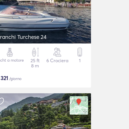
ranchi Turchese 24
cht a motore
25 ft
6 Crociera
1
8 m
$
321
/giorno