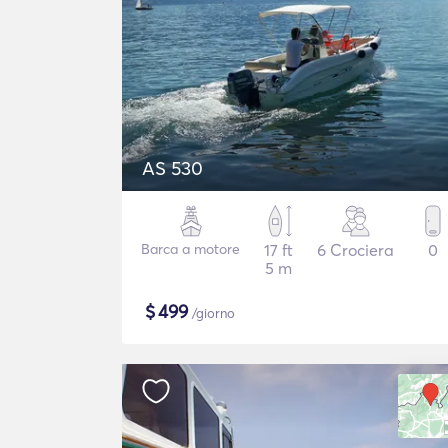
AS 530
Barca a motore
17 ft
6 Crociera
0
5 m
$
499
/giorno