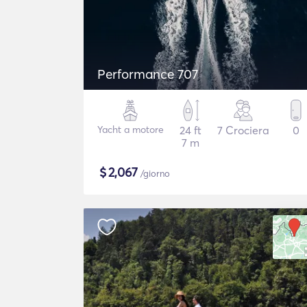
Performance 707
Yacht a motore
24 ft
7 Crociera
0
7 m
$
2,067
/giorno