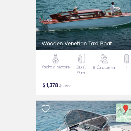
Wooden Venetian Taxi Boat
Yacht a motore
30 ft
8 Crociera
1
9 m
$
1,378
/giorno