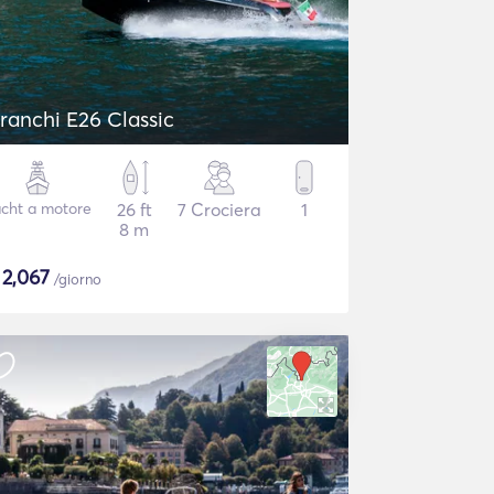
ranchi E26 Classic
cht a motore
26 ft
7 Crociera
1
8 m
$
2,067
/giorno