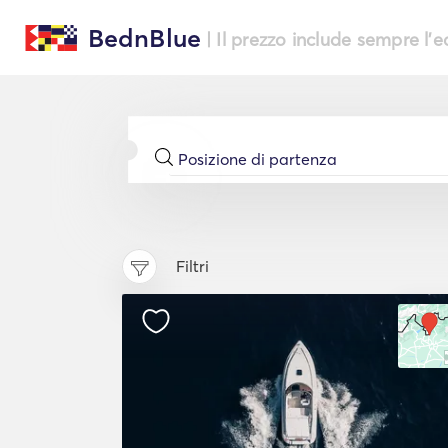
BednBlue
| Il prezzo include sempre l'
Filtri