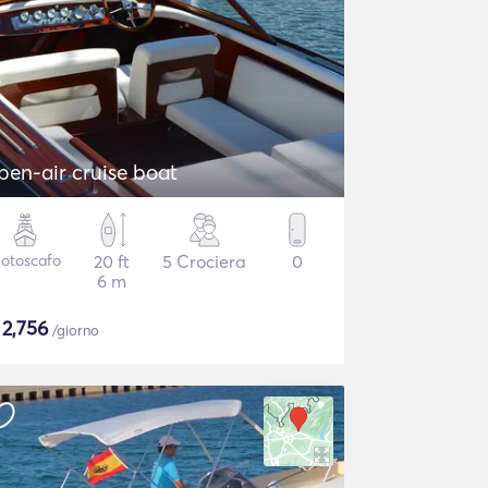
pen-air cruise boat
otoscafo
20 ft
5 Crociera
0
6 m
$
2,756
/giorno