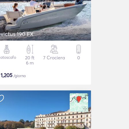
nvictus 190 FX
otoscafo
20 ft
7 Crociera
0
6 m
$
1,205
/giorno