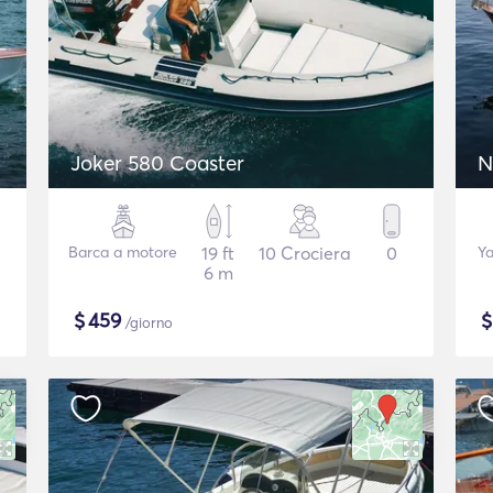
Joker 580 Coaster
N
Barca a motore
19 ft
10 Crociera
0
Ya
6 m
$
459
/giorno