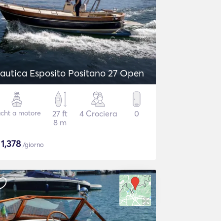
autica Esposito Positano 27 Open
cht a motore
27 ft
4 Crociera
0
8 m
$
1,378
/giorno