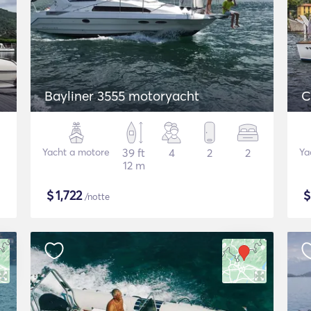
Bayliner 3555 motoryacht
C
Yacht a motore
39 ft
4
2
2
Ya
12 m
$
1,722
/notte