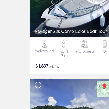
Voyager 23s Como Lake Boat Tour
Walkaround
23 ft
7 Crociera
0
7 m
$
1,837
/giorno