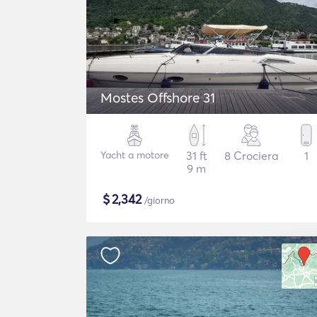
Mostes Offshore 31
Yacht a motore
31 ft
8 Crociera
1
9 m
$
2,342
/giorno