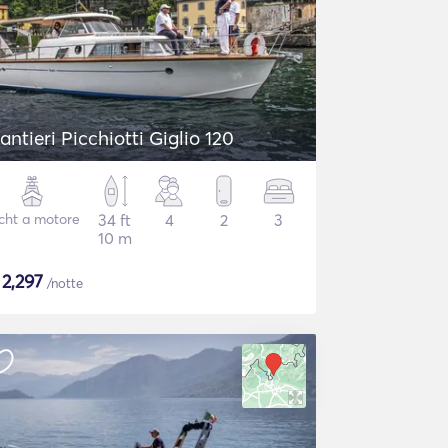
antieri Picchiotti Giglio 120
cht a motore
34 ft
4
2
3
10 m
$
2,297
/notte