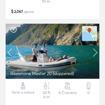
10 m
$
2,067
/giorno
Gommone Master 20 (skippered)
Yacht a motore
20 ft
6 Crociera
0
6 m