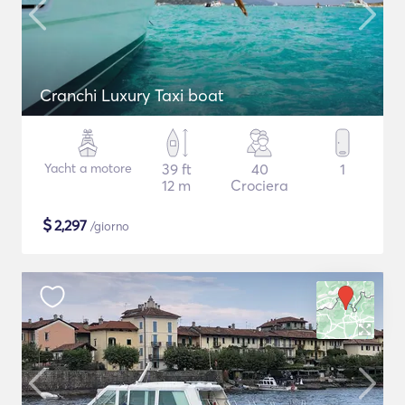
Cranchi Luxury Taxi boat
Yacht a motore
39 ft
40
1
12 m
Crociera
$
2,297
/giorno