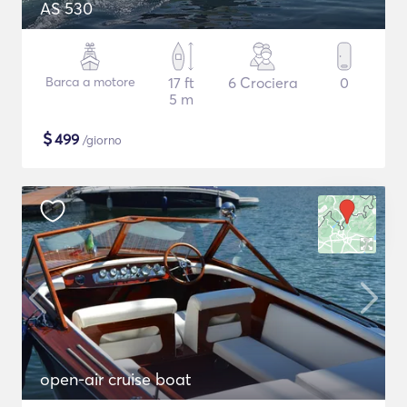
AS 530
Barca a motore
17 ft
6 Crociera
0
5 m
$
499
/giorno
open-air cruise boat