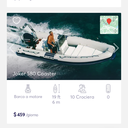
Joker 580 Coaster
Barca a motore
19 ft
10 Crociera
0
6 m
$
459
/giorno