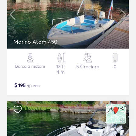
Marino Atom 450
Barca a motore
13 ft
5 Crociera
0
4 m
$
195
/giorno