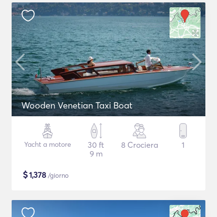
Wooden Venetian Taxi Boat
Yacht a motore
30 ft
8 Crociera
1
9 m
$
1,378
/giorno