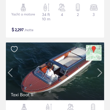
Yacht a motore
34 ft
4
2
3
10 m
$
2,297
/notte
Taxi Boat II