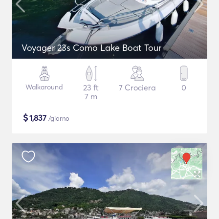
Voyager 23s Como Lake Boat Tour
Walkaround
23 ft
7 Crociera
0
7 m
$
1,837
/giorno