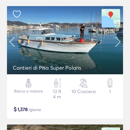
Cantieri di Pisa Super Polaris
Barca a motore
13 ft
10 Crociera
1
4 m
$
1,378
/giorno