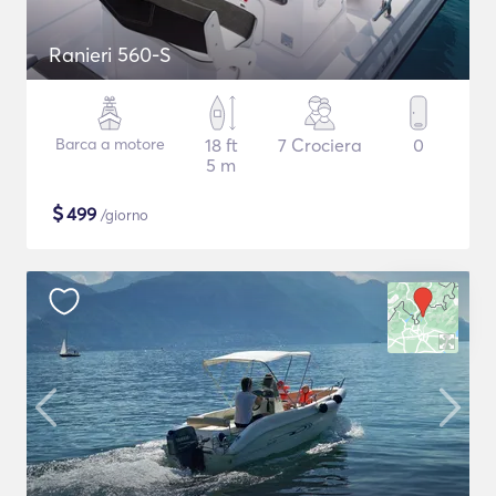
Ranieri 560-S
Barca a motore
18 ft
7 Crociera
0
5 m
$
499
/giorno