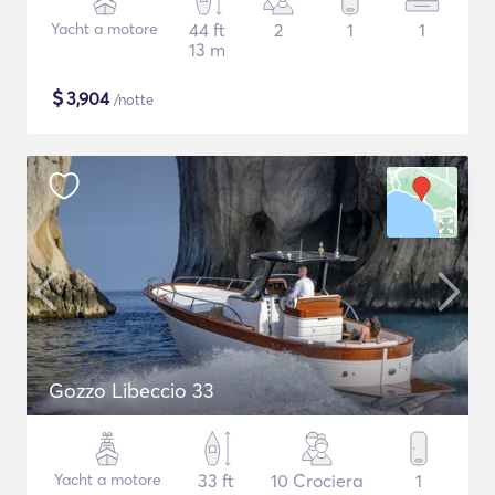
Yacht a motore
44 ft
2
1
1
13 m
$
3,904
/notte
Gozzo Libeccio 33
Yacht a motore
33 ft
10 Crociera
1