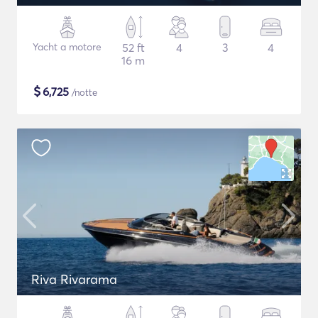
Yacht a motore
52 ft
4
3
4
16 m
$
6,725
/notte
Riva Rivarama