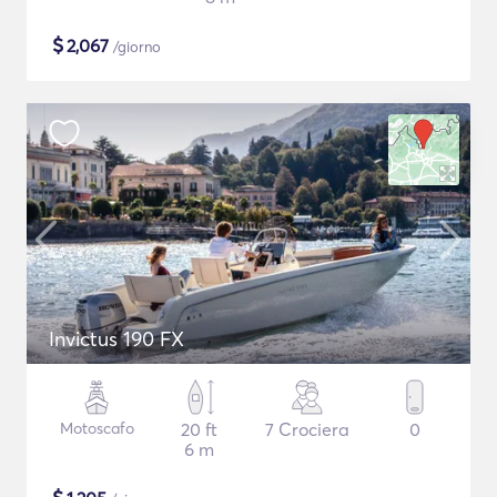
$
2,067
/giorno
Invictus 190 FX
Motoscafo
20 ft
7 Crociera
0
6 m