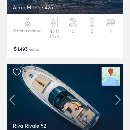
Airon Marine 425
Yacht a motore
43 ft
5
3
4
13 m
$
1,493
/notte
Riva Rivale 52