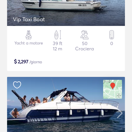
Vip Taxi Boat
Yacht a motore
39 ft
50
0
12 m
Crociera
$
2,297
/giorno