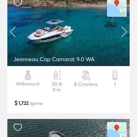
Jeanneau Cap Camarat 9.0 WA
Walkaround
30 ft
8 Crociera
1
9 m
$
1,722
/giorno