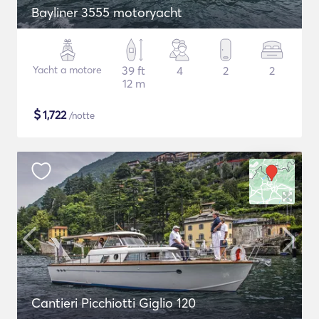
Bayliner 3555 motoryacht
Yacht a motore
39 ft
4
2
2
12 m
$
1,722
/notte
Cantieri Picchiotti Giglio 120