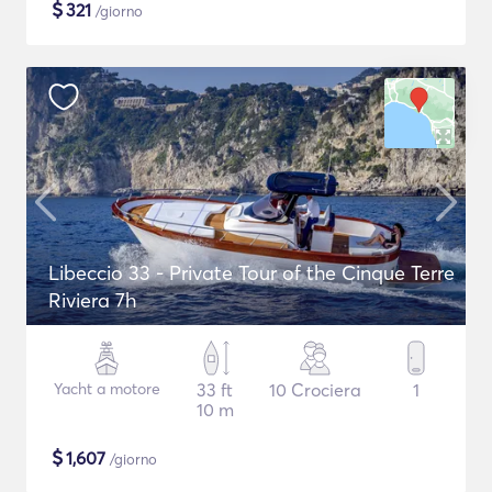
$
321
/giorno
Libeccio 33 - Private Tour of the Cinque Terre
Riviera 7h
Yacht a motore
33 ft
10 Crociera
1
10 m
$
1,607
/giorno