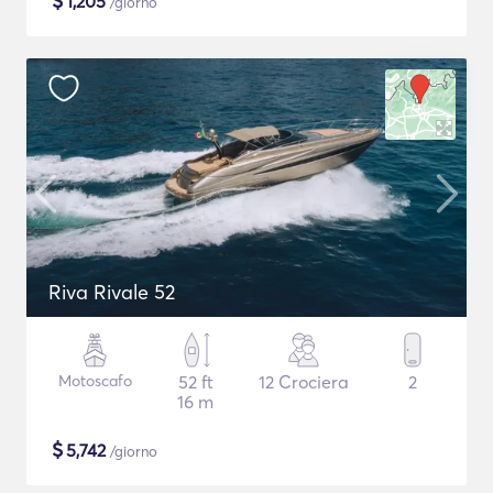
$
1,205
/giorno
Riva Rivale 52
Motoscafo
52 ft
12 Crociera
2
16 m
$
5,742
/giorno