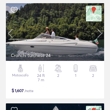
Cranchi turchese 24
Motoscafo
24 ft
2
1
2
7 m
$
1,607
/notte