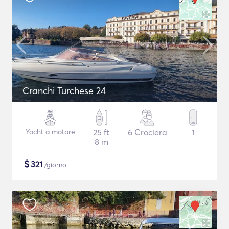
Cranchi Turchese 24
Yacht a motore
25 ft
6 Crociera
1
8 m
$
321
/giorno