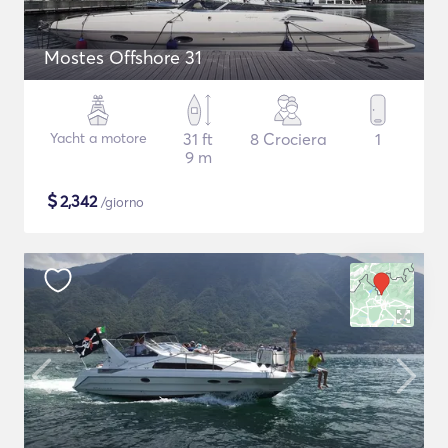
Mostes Offshore 31
Yacht a motore
31 ft
8 Crociera
1
9 m
$
2,342
/giorno