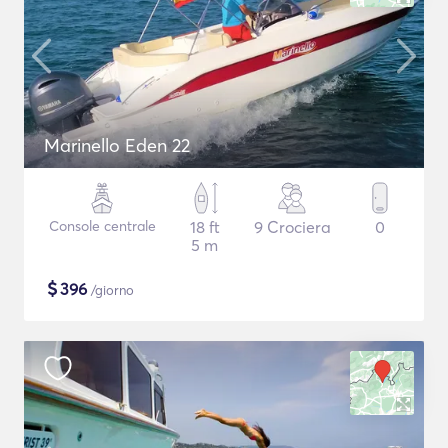
Marinello Eden 22
Console centrale
18 ft
9 Crociera
0
5 m
$
396
/giorno