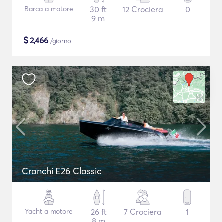
Barca a motore
30 ft
12 Crociera
0
9 m
$
2,466
/giorno
Cranchi E26 Classic
Yacht a motore
26 ft
7 Crociera
1
8 m