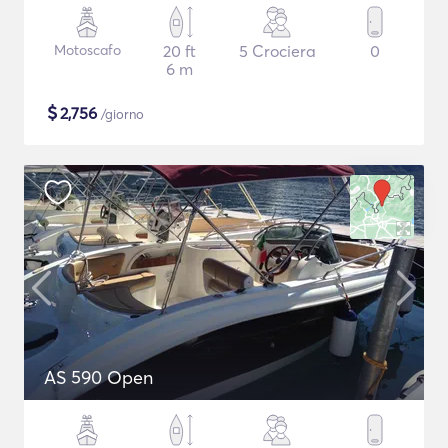
Motoscafo
20 ft
5 Crociera
0
6 m
$
2,756
/giorno
AS 590 Open