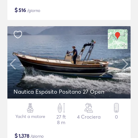
$
516
/giorno
Nautica Esposito Positano 27 Open
Yacht a motore
27 ft
4 Crociera
0
8 m
$
1,378
/giorno