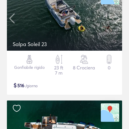
Salpa Soleil 23
Gonfiabile rigido
23 ft
8 Crociera
0
7 m
$
516
/giorno