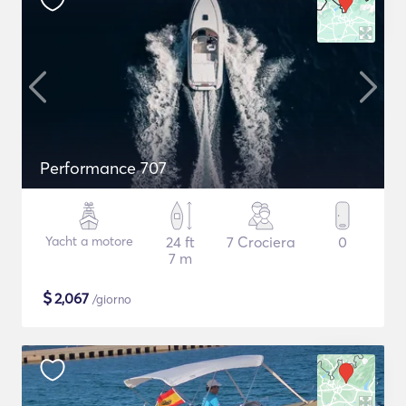
Performance 707
Yacht a motore
24 ft
7 Crociera
0
7 m
$
2,067
/giorno