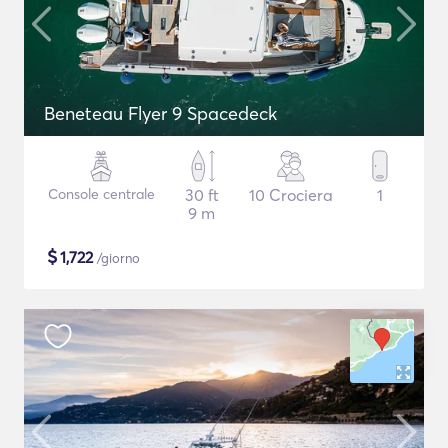
Beneteau Flyer 9 Spacedeck
Console centrale
30 ft
10 Crociera
1
9 m
$
1,722
/giorno