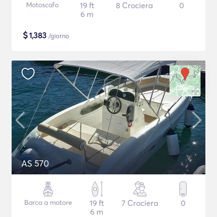
Motoscafo
19 ft
8 Crociera
0
6 m
$
1,383
/giorno
AS 570
Barca a motore
19 ft
7 Crociera
0
6 m