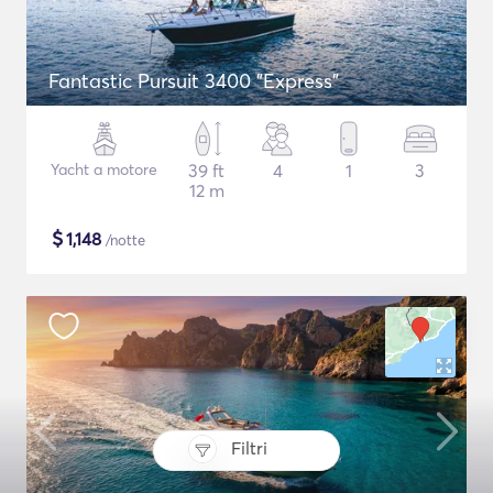
Fantastic Pursuit 3400 "Express"
Yacht a motore
39 ft
4
1
3
12 m
$
1,148
/notte
Filtri