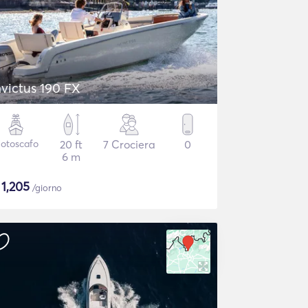
nvictus 190 FX
otoscafo
20 ft
7 Crociera
0
6 m
$
1,205
/giorno