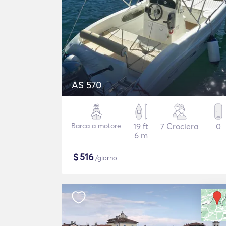
AS 570
Barca a motore
19 ft
7 Crociera
0
6 m
$
516
/giorno