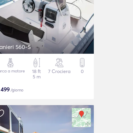
anieri 560-S
rca a motore
18 ft
7 Crociera
0
5 m
$
499
/giorno