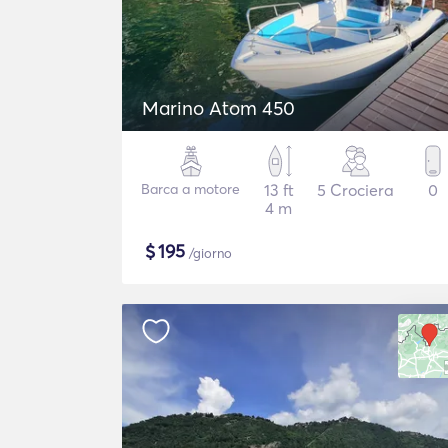
Marino Atom 450
Barca a motore
13 ft
5 Crociera
0
4 m
$
195
/giorno