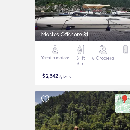
Mostes Offshore 31
Yacht a motore
31 ft
8 Crociera
1
9 m
$
2,342
/giorno