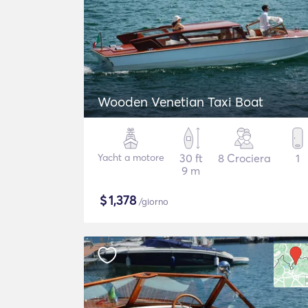
Wooden Venetian Taxi Boat
Yacht a motore
30 ft
8 Crociera
1
9 m
$
1,378
/giorno