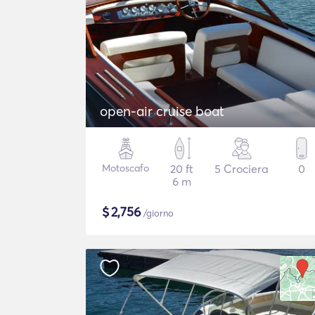
open-air cruise boat
Motoscafo
20 ft
5 Crociera
0
6 m
$
2,756
/giorno