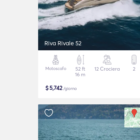
Riva Rivale 52
Motoscafo
52 ft
12 Crociera
2
16 m
$
5,742
/giorno