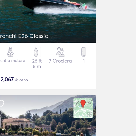
ranchi E26 Classic
cht a motore
26 ft
7 Crociera
1
8 m
$
2,067
/giorno