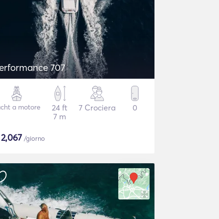
erformance 707
cht a motore
24 ft
7 Crociera
0
7 m
$
2,067
/giorno