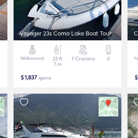
Voyager 23s Como Lake Boat Tour
C
Walkaround
23 ft
7 Crociera
0
Ya
7 m
$
1,837
/giorno