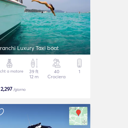
ranchi Luxury Taxi boat
cht a motore
39 ft
40
1
12 m
Crociera
$
2,297
/giorno