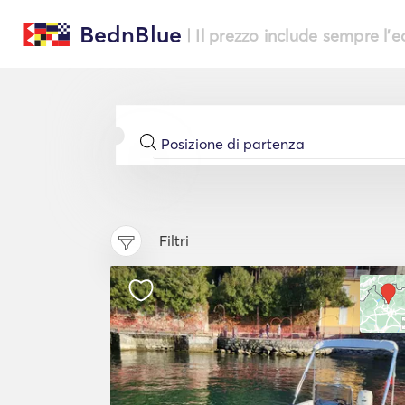
BednBlue
| Il prezzo include sempre l'
Filtri