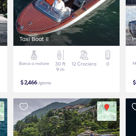
Taxi Boat II
I
Barca a motore
30 ft
12 Crociera
0
M
9 m
$
2,466
/giorno