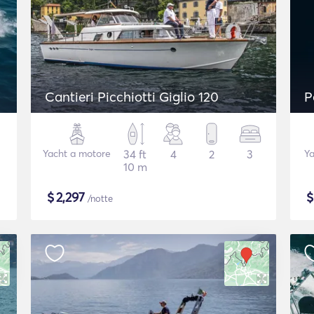
Cantieri Picchiotti Giglio 120
P
Yacht a motore
34 ft
4
2
3
Ya
10 m
$
2,297
/notte