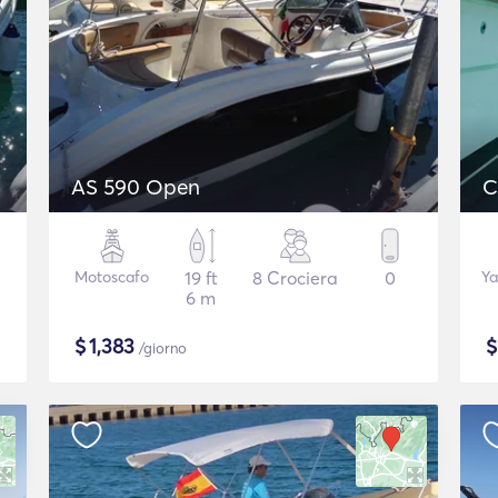
AS 590 Open
C
Motoscafo
19 ft
8 Crociera
0
Ya
6 m
$
1,383
/giorno