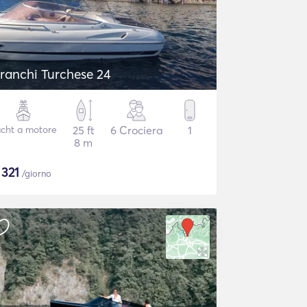
ranchi Turchese 24
cht a motore
25 ft
6 Crociera
1
8 m
$
321
/giorno