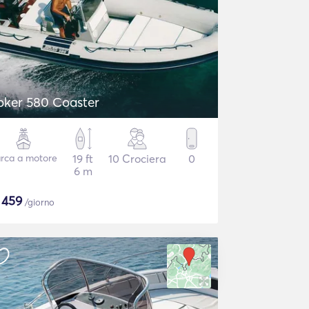
oker 580 Coaster
rca a motore
19 ft
10 Crociera
0
6 m
$
459
/giorno