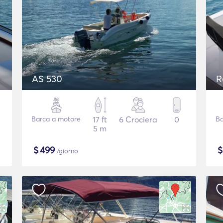
AS 530
R
Barca a motore
17 ft
6 Crociera
0
Ba
5 m
$
499
/giorno