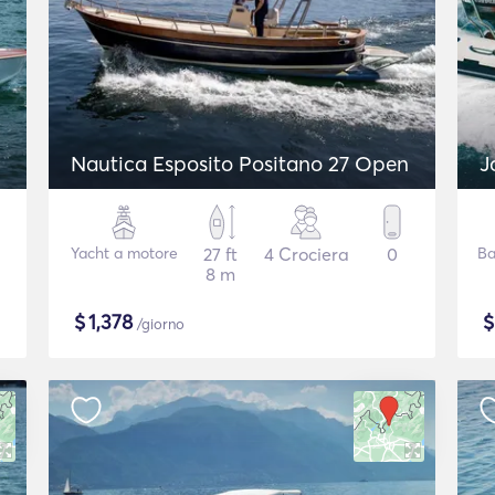
Nautica Esposito Positano 27 Open
J
Yacht a motore
27 ft
4 Crociera
0
Ba
8 m
$
1,378
/giorno