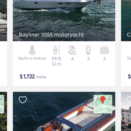
Bayliner 3555 motoryacht
C
Yacht a motore
39 ft
4
2
2
Ya
12 m
$
1,722
/notte