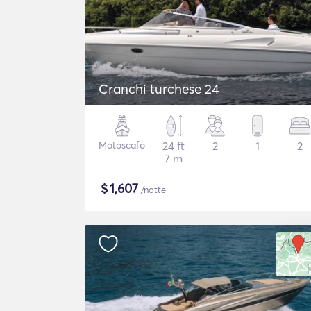
Cranchi turchese 24
Motoscafo
24 ft
2
1
2
7 m
$
1,607
/notte