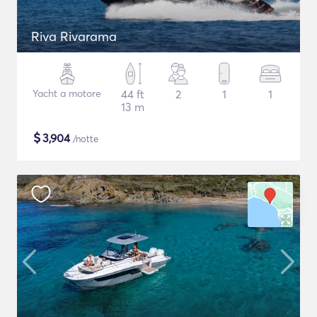
Riva Rivarama
Yacht a motore
44 ft
2
1
1
13 m
$
3,904
/notte