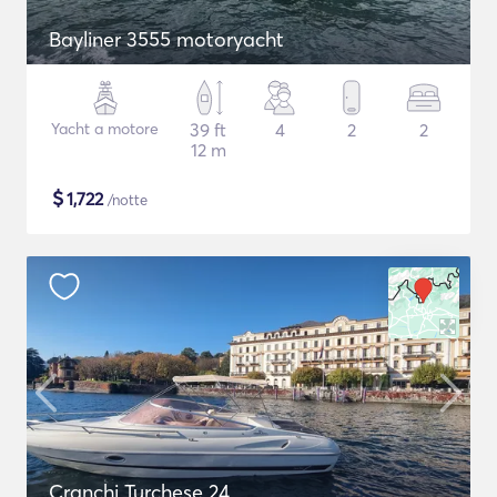
Bayliner 3555 motoryacht
Yacht a motore
39 ft
4
2
2
12 m
$
1,722
/notte
Cranchi Turchese 24