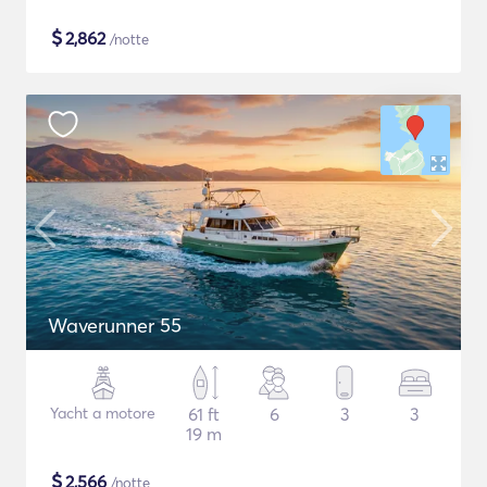
$
2,862
/notte
Waverunner 55
Yacht a motore
61 ft
6
3
3
19 m
$
2,566
/notte