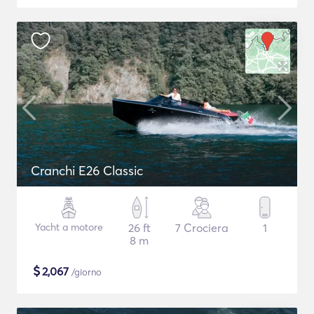
Cranchi E26 Classic
Yacht a motore
26 ft
7 Crociera
1
8 m
$
2,067
/giorno