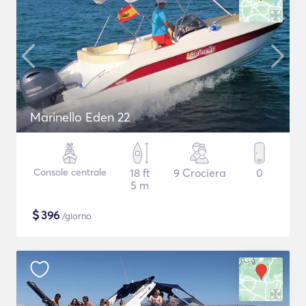
Marinello Eden 22
Console centrale
18 ft
9 Crociera
0
5 m
$
396
/giorno