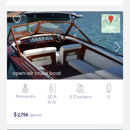
open-air cruise boat
Motoscafo
20 ft
5 Crociera
0
6 m
$
2,756
/giorno