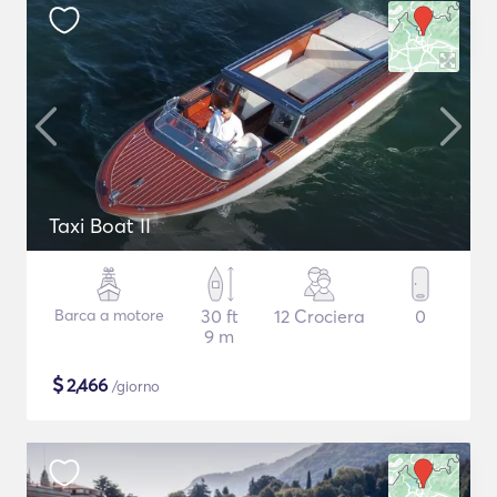
Taxi Boat II
Barca a motore
30 ft
12 Crociera
0
9 m
$
2,466
/giorno