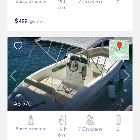
Barca a motore
18 ft
7 Crociera
0
5 m
$
499
/giorno
AS 570
Barca a motore
19 ft
7 Crociera
0
6 m