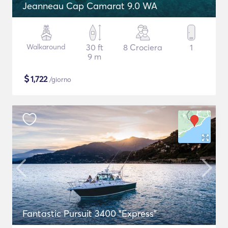
Jeanneau Cap Camarat 9.0 WA
Walkaround
30 ft
8 Crociera
1
9 m
$
1,722
/giorno
Fantastic Pursuit 3400 "Express"