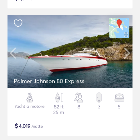
Palmer Johnson 80 Express
Yacht a motore
82 ft
8
3
5
25 m
$
4,019
/notte