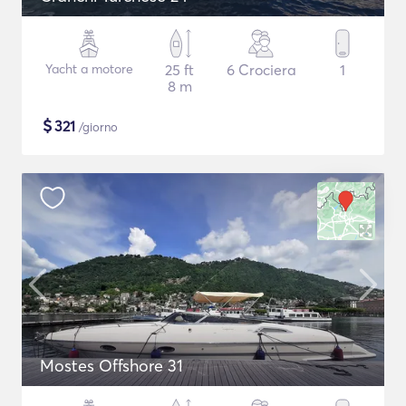
Yacht a motore
25 ft
6 Crociera
1
8 m
$
321
/giorno
Mostes Offshore 31