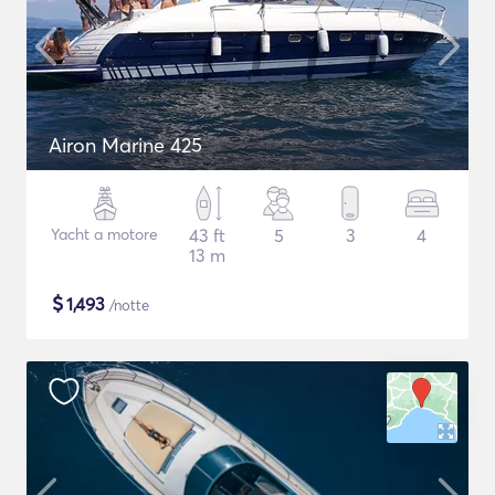
Airon Marine 425
Yacht a motore
43 ft
5
3
4
13 m
$
1,493
/notte