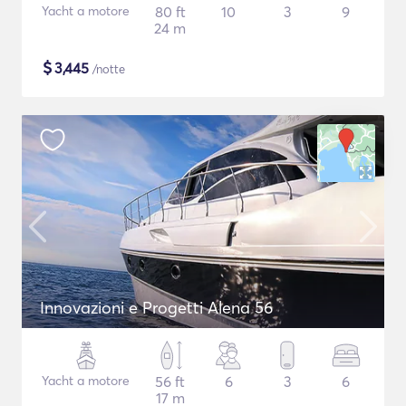
Yacht a motore
80 ft
10
3
9
24 m
$
3,445
/notte
Innovazioni e Progetti Alena 56
Yacht a motore
56 ft
6
3
6
17 m