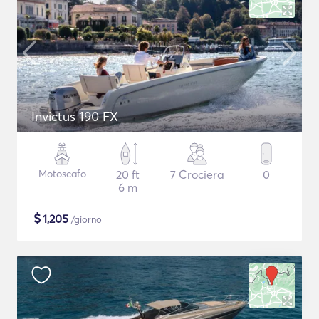
Invictus 190 FX
Motoscafo
20 ft
7 Crociera
0
6 m
$
1,205
/giorno