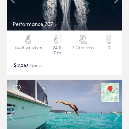
Performance 707
Yacht a motore
24 ft
7 Crociera
0
7 m
$
2,067
/giorno