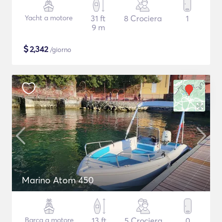
Yacht a motore
31 ft
8 Crociera
1
9 m
$
2,342
/giorno
Marino Atom 450
Barca a motore
13 ft
5 Crociera
0