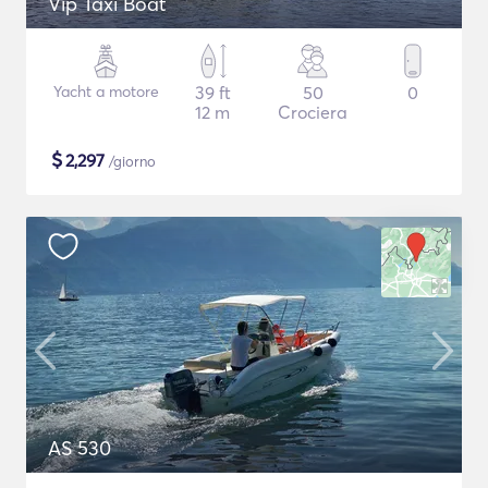
Vip Taxi Boat
Yacht a motore
39 ft
50
0
12 m
Crociera
$
2,297
/giorno
AS 530