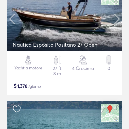
Nautica Esposito Positano 27 Open
Yacht a motore
27 ft
4 Crociera
0
8 m
$
1,378
/giorno