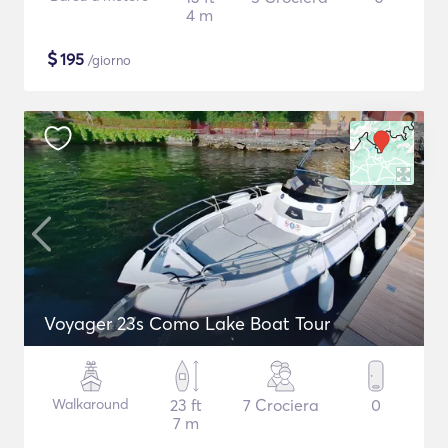
4 m
$
195
/giorno
Voyager 23s Como Lake Boat Tour
Walkaround
23 ft
7 Crociera
0
7 m