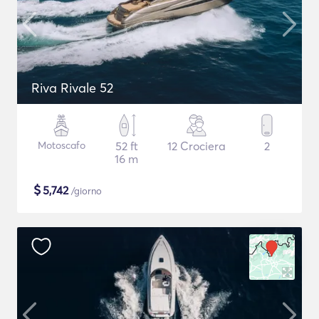
Riva Rivale 52
Motoscafo
52 ft
12 Crociera
2
16 m
$
5,742
/giorno