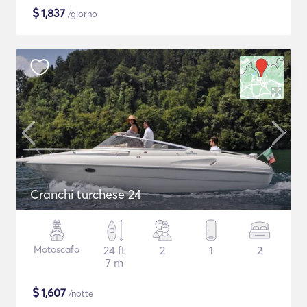
$
1,837
/giorno
Cranchi turchese 24
Motoscafo
24 ft
2
1
2
7 m
$
1,607
/notte