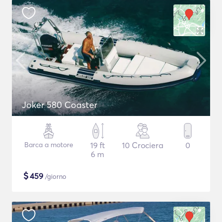
Joker 580 Coaster
Barca a motore
19 ft
10 Crociera
0
6 m
$
459
/giorno