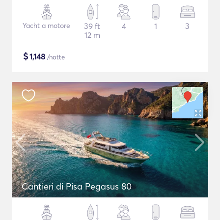
Yacht a motore
39 ft
4
1
3
12 m
$
1,148
/notte
Cantieri di Pisa Pegasus 80