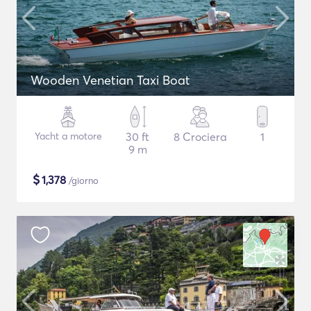
Wooden Venetian Taxi Boat
Yacht a motore
30 ft
8 Crociera
1
9 m
$
1,378
/giorno