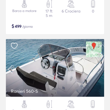
Barca a motore
17 ft
6 Crociera
0
5 m
$
499
/giorno
Ranieri 560-S