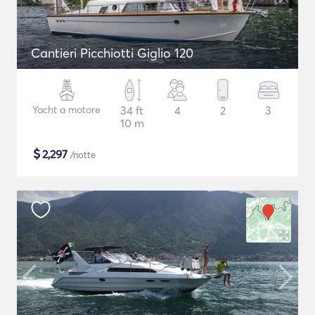
Cantieri Picchiotti Giglio 120
Yacht a motore
34 ft
4
2
3
10 m
$
2,297
/notte