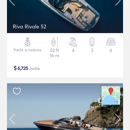
Riva Rivale 52
Yacht a motore
52 ft
4
3
4
16 m
$
6,725
/notte