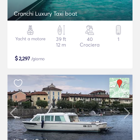
Cranchi Luxury Taxi boat
Yacht a motore
39 ft
40
1
12 m
Crociera
$
2,297
/giorno