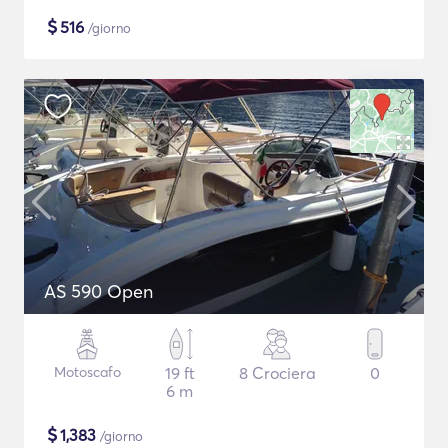
$
516
/giorno
AS 590 Open
Motoscafo
19 ft
8 Crociera
0
6 m
$
1,383
/giorno