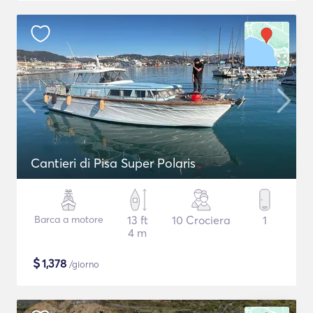
Cantieri di Pisa Super Polaris
Barca a motore
13 ft
10 Crociera
1
4 m
$
1,378
/giorno