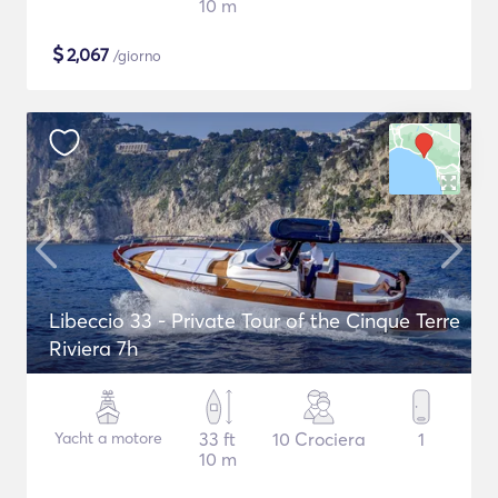
10 m
$
2,067
/giorno
Libeccio 33 - Private Tour of the Cinque Terre
Riviera 7h
Yacht a motore
33 ft
10 Crociera
1
10 m