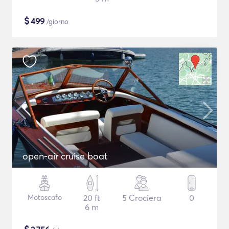
$
499
/giorno
open-air cruise boat
Motoscafo
20 ft
5 Crociera
0
6 m