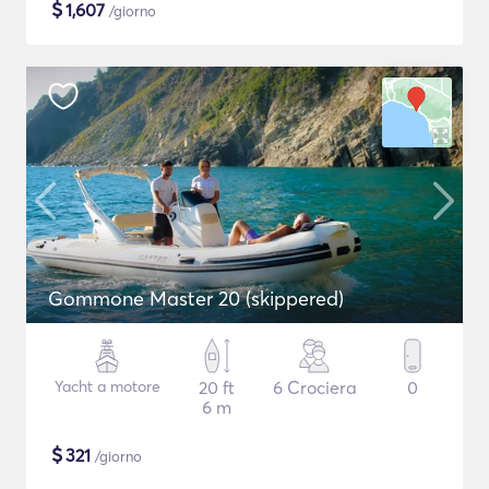
$
1,607
/giorno
Gommone Master 20 (skippered)
Yacht a motore
20 ft
6 Crociera
0
6 m
$
321
/giorno