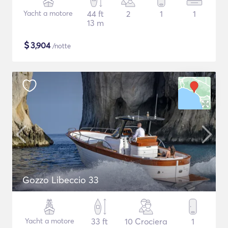
Yacht a motore
44 ft
2
1
1
13 m
$
3,904
/notte
Gozzo Libeccio 33
Yacht a motore
33 ft
10 Crociera
1