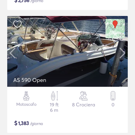
$
2,756
/giorno
AS 590 Open
Motoscafo
19 ft
8 Crociera
0
6 m
$
1,383
/giorno