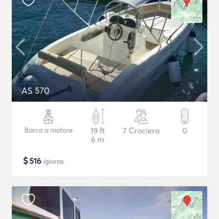
AS 570
Barca a motore
19 ft
7 Crociera
0
6 m
$
516
/giorno