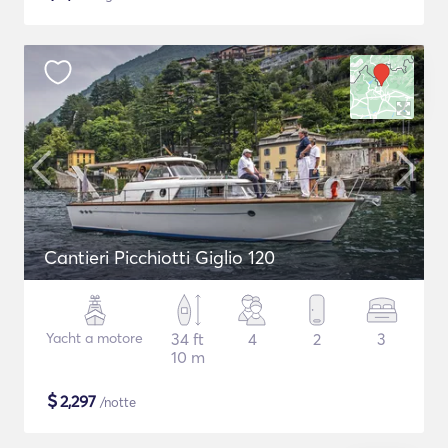
Cantieri Picchiotti Giglio 120
Yacht a motore
34 ft
4
2
3
10 m
$
2,297
/notte