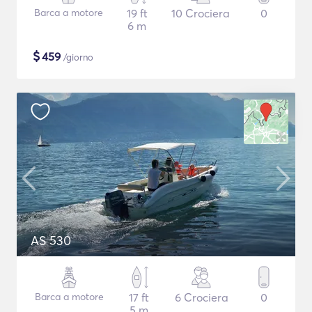
Barca a motore
19 ft
10 Crociera
0
6 m
$
459
/giorno
AS 530
Barca a motore
17 ft
6 Crociera
0
5 m