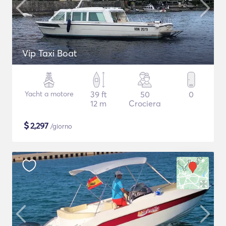
Vip Taxi Boat
Yacht a motore
39 ft
50
0
12 m
Crociera
$
2,297
/giorno