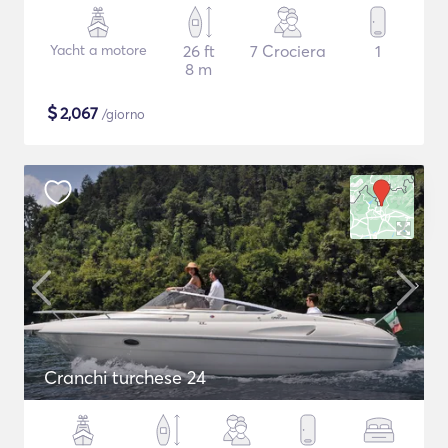
Yacht a motore
26 ft
7 Crociera
1
8 m
$
2,067
/giorno
Cranchi turchese 24