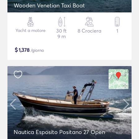
Wooden Venetian Taxi Boat
Yacht a motore
30 ft
8 Crociera
1
9 m
$
1,378
/giorno
Nautica Esposito Positano 27 Open