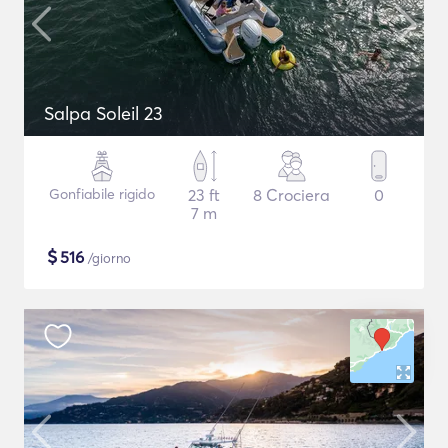
Salpa Soleil 23
Gonfiabile rigido
23 ft
8 Crociera
0
7 m
$
516
/giorno