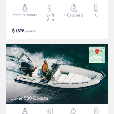
Yacht a motore
27 ft
4 Crociera
0
8 m
$
1,378
/giorno
Joker 580 Coaster