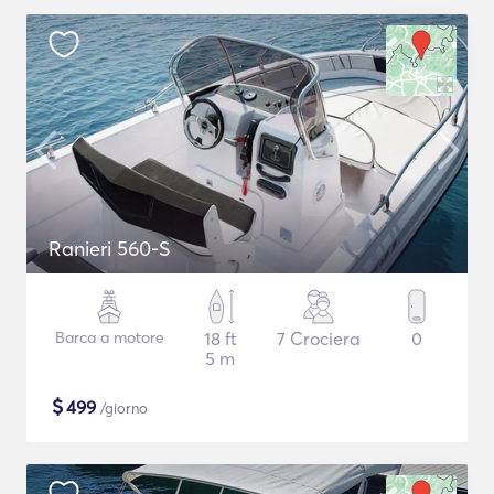
Ranieri 560-S
Barca a motore
18 ft
7 Crociera
0
5 m
$
499
/giorno