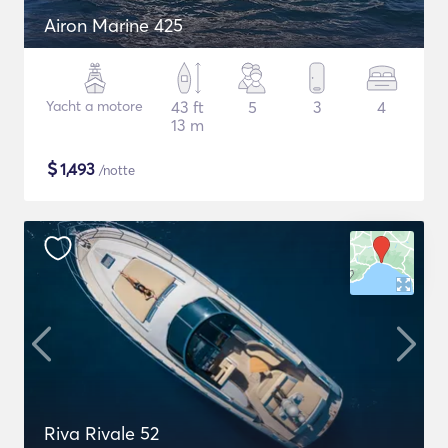
Airon Marine 425
Yacht a motore
43 ft
5
3
4
13 m
$
1,493
/notte
Riva Rivale 52