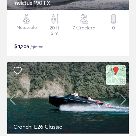
Invictus 190 FX
Motoscafo
20 ft
7 Crociera
0
6 m
$
1,205
/giorno
Cranchi E26 Classic