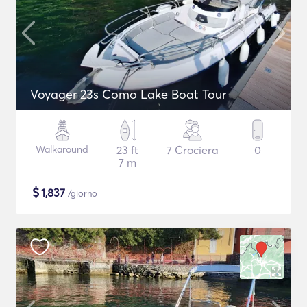
Voyager 23s Como Lake Boat Tour
Walkaround
23 ft
7 Crociera
0
7 m
$
1,837
/giorno