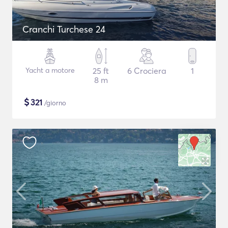
Cranchi Turchese 24
Yacht a motore
25 ft
6 Crociera
1
8 m
$
321
/giorno