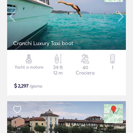
Cranchi Luxury Taxi boat
Yacht a motore
39 ft
40
1
12 m
Crociera
$
2,297
/giorno