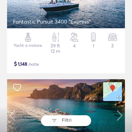
Fantastic Pursuit 3400 "Express"
Yacht a motore
39 ft
4
1
3
12 m
$
1,148
/notte
Filtri