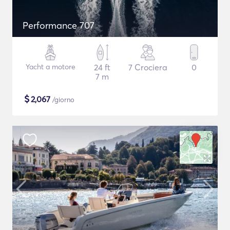
Performance 707
Yacht a motore
24 ft
7 Crociera
0
7 m
$
2,067
/giorno