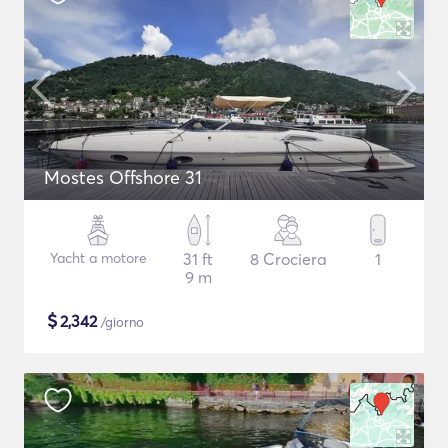
Mostes Offshore 31
Yacht a motore
31 ft
8 Crociera
1
9 m
$
2,342
/giorno