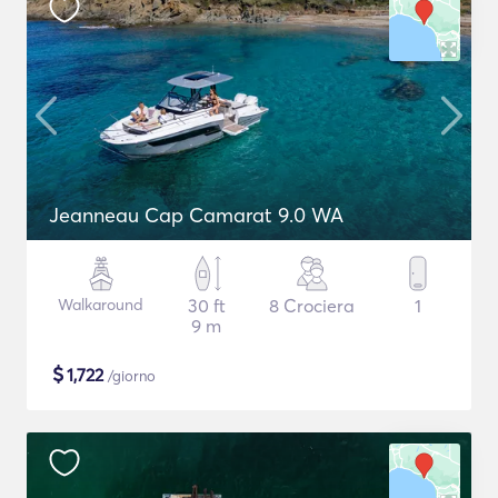
Jeanneau Cap Camarat 9.0 WA
Walkaround
30 ft
8 Crociera
1
9 m
$
1,722
/giorno