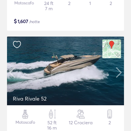
Motoscafo
24 ft
2
1
2
7 m
$
1,607
/notte
Riva Rivale 52
Motoscafo
52 ft
12 Crociera
2
16 m