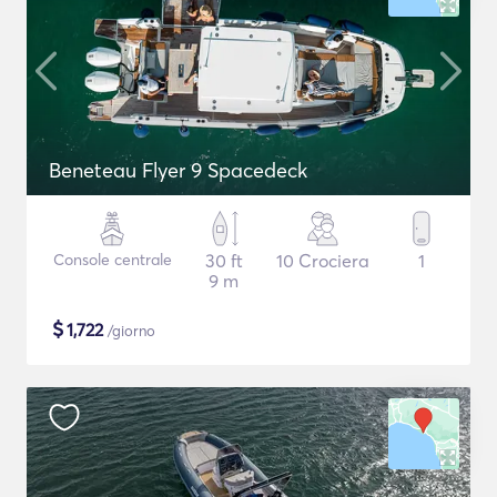
Beneteau Flyer 9 Spacedeck
Console centrale
30 ft
10 Crociera
1
9 m
$
1,722
/giorno