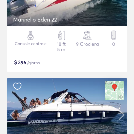
Marinello Eden 22
Console centrale
18 ft
9 Crociera
0
5 m
$
396
/giorno