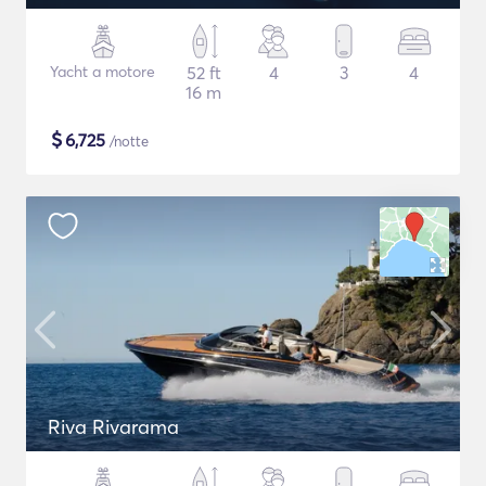
Yacht a motore
52 ft
4
3
4
16 m
$
6,725
/notte
Riva Rivarama