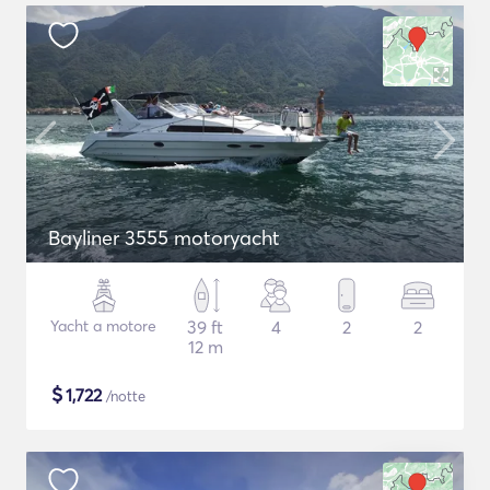
Bayliner 3555 motoryacht
Yacht a motore
39 ft
4
2
2
12 m
$
1,722
/notte