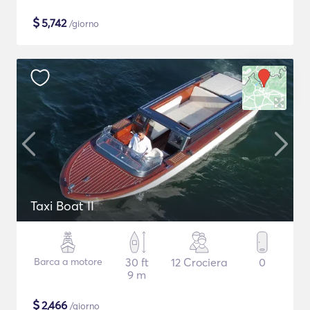
$
5,742
/giorno
Taxi Boat II
Barca a motore
30 ft
12 Crociera
0
9 m
$
2,466
/giorno