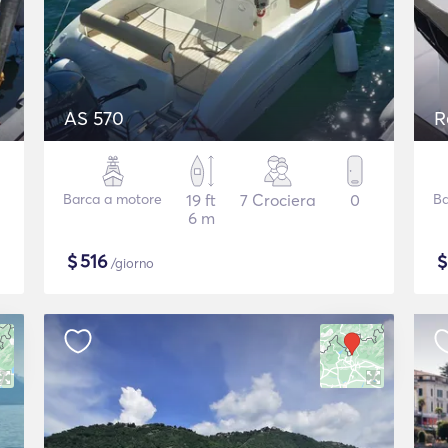
AS 570
R
Barca a motore
19 ft
7 Crociera
0
Ba
6 m
$
516
/giorno