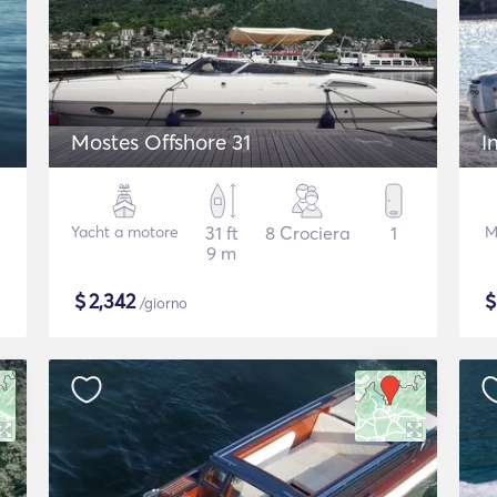
Mostes Offshore 31
I
Yacht a motore
31 ft
8 Crociera
1
M
9 m
$
2,342
/giorno