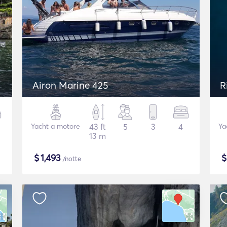
Airon Marine 425
R
Yacht a motore
43 ft
5
3
4
Ya
13 m
$
1,493
/notte