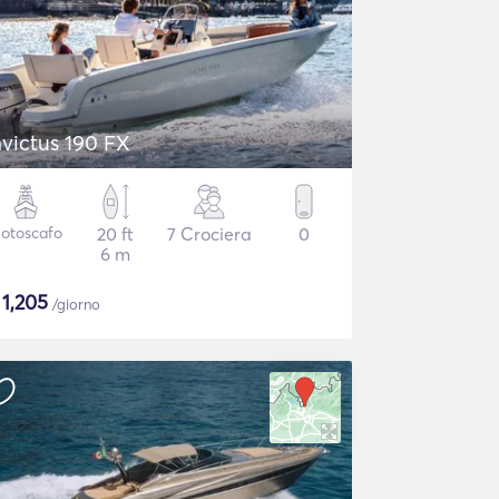
nvictus 190 FX
otoscafo
20 ft
7 Crociera
0
6 m
$
1,205
/giorno