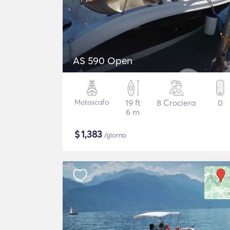
AS 590 Open
Motoscafo
19 ft
8 Crociera
0
6 m
$
1,383
/giorno