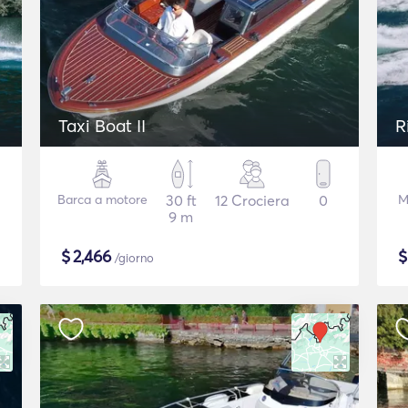
Taxi Boat II
R
Barca a motore
30 ft
12 Crociera
0
M
9 m
$
2,466
/giorno