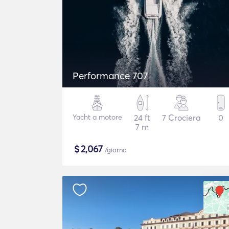
Performance 707
Yacht a motore
24 ft
7 Crociera
0
7 m
$
2,067
/giorno