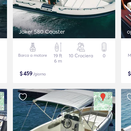
Joker 580 Coaster
o
Barca a motore
19 ft
10 Crociera
0
M
6 m
$
459
/giorno