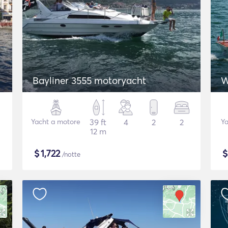
Bayliner 3555 motoryacht
W
Yacht a motore
39 ft
4
2
2
Ya
12 m
$
1,722
/notte