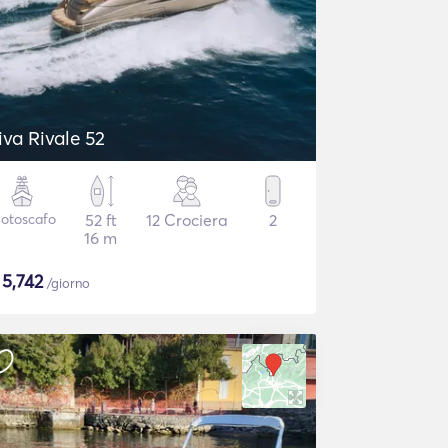
iva Rivale 52
otoscafo
52 ft
12 Crociera
2
16 m
$
5,742
/giorno