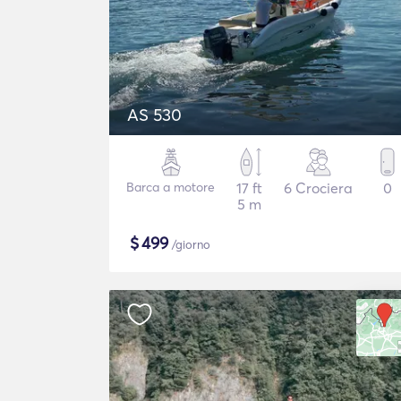
AS 530
Barca a motore
17 ft
6 Crociera
0
5 m
$
499
/giorno