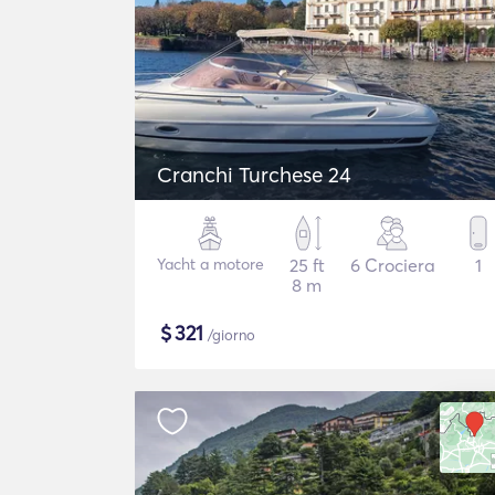
Cranchi Turchese 24
Yacht a motore
25 ft
6 Crociera
1
8 m
$
321
/giorno