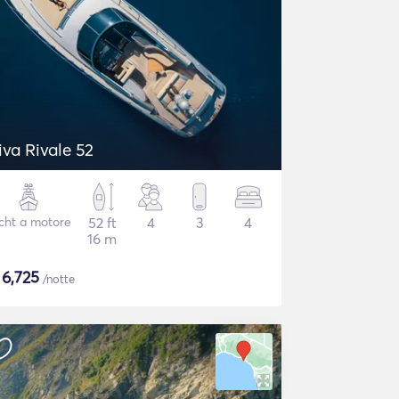
iva Rivale 52
cht a motore
52 ft
4
3
4
16 m
$
6,725
/notte