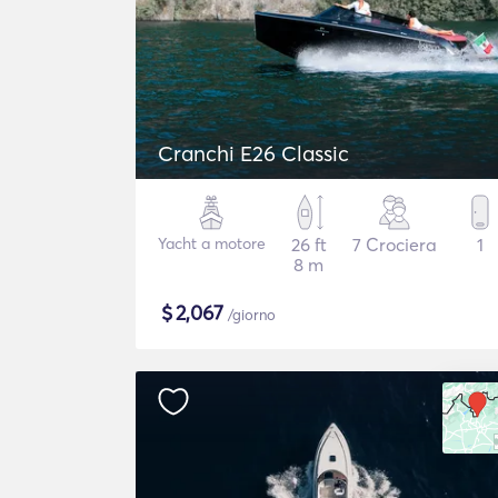
Cranchi E26 Classic
Yacht a motore
26 ft
7 Crociera
1
8 m
$
2,067
/giorno