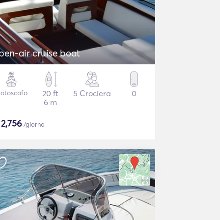
pen-air cruise boat
otoscafo
20 ft
5 Crociera
0
6 m
$
2,756
/giorno