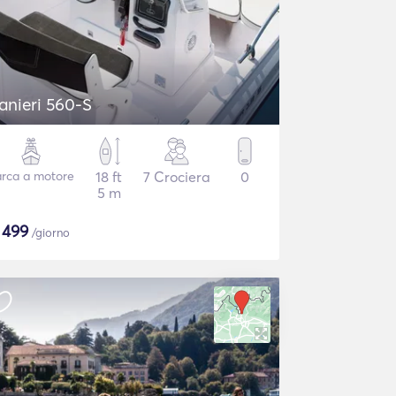
anieri 560-S
rca a motore
18 ft
7 Crociera
0
5 m
$
499
/giorno