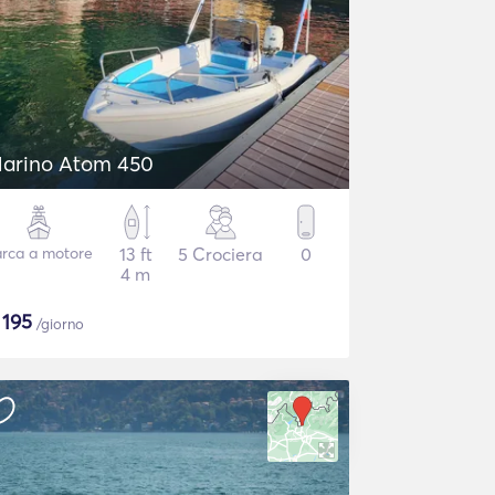
arino Atom 450
rca a motore
13 ft
5 Crociera
0
4 m
$
195
/giorno