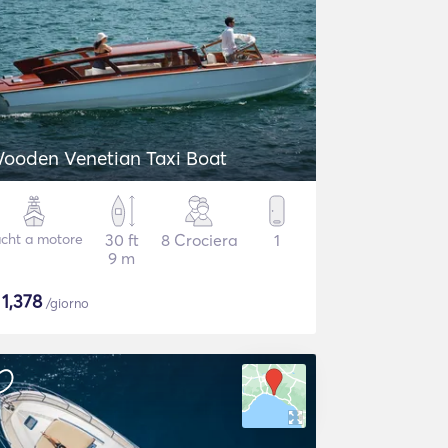
ooden Venetian Taxi Boat
cht a motore
30 ft
8 Crociera
1
9 m
$
1,378
/giorno