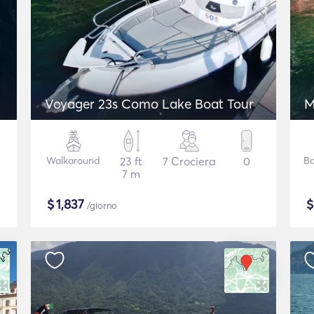
Voyager 23s Como Lake Boat Tour
M
Walkaround
23 ft
7 Crociera
0
Ba
7 m
$
1,837
/giorno