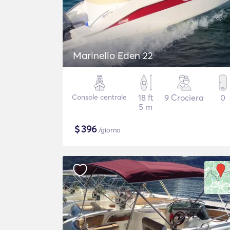
Marinello Eden 22
Console centrale
18 ft
9 Crociera
0
5 m
$
396
/giorno