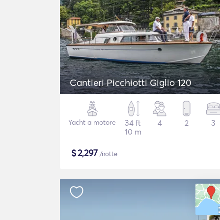
Cantieri Picchiotti Giglio 120
Yacht a motore
34 ft
4
2
3
10 m
$
2,297
/notte